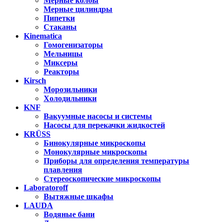
Мерные колбы
Мерные цилиндры
Пипетки
Стаканы
Kinematica
Гомогенизаторы
Мельницы
Миксеры
Реакторы
Kirsch
Морозильники
Холодильники
KNF
Вакуумные насосы и системы
Насосы для перекачки жидкостей
KRÜSS
Бинокулярные микроскопы
Монокулярные микроскопы
Приборы для определения температуры
плавления
Стереоскопические микроскопы
Laboratoroff
Вытяжные шкафы
LAUDA
Водяные бани