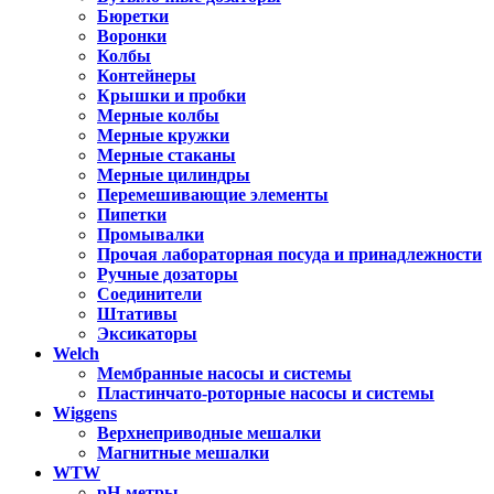
Бюретки
Воронки
Колбы
Контейнеры
Крышки и пробки
Мерные колбы
Мерные кружки
Мерные стаканы
Мерные цилиндры
Перемешивающие элементы
Пипетки
Промывалки
Прочая лабораторная посуда и принадлежности
Ручные дозаторы
Соединители
Штативы
Эксикаторы
Welch
Мембранные насосы и системы
Пластинчато-роторные насосы и системы
Wiggens
Верхнеприводные мешалки
Магнитные мешалки
WTW
pH-метры