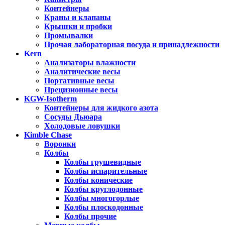
Контейнеры
Краны и клапаны
Крышки и пробки
Промывалки
Прочая лабораторная посуда и принадлежности
Kern
Анализаторы влажности
Аналитические весы
Портативные весы
Прецизионные весы
KGW-Isotherm
Контейнеры для жидкого азота
Сосуды Дьюара
Холодовые ловушки
Kimble Chase
Воронки
Колбы
Колбы грушевидные
Колбы испарительные
Колбы конические
Колбы круглодонные
Колбы многогорлые
Колбы плоскодонные
Колбы прочие