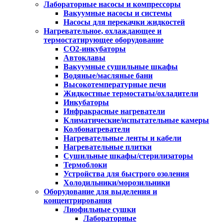
Лабораторные насосы и компрессоры
Вакуумные насосы и системы
Насосы для перекачки жидкостей
Нагревательное, охлаждающее и
термостатирующее оборудование
CO2-инкубаторы
Автоклавы
Вакуумные сушильные шкафы
Водяные/масляные бани
Высокотемпературные печи
Жидкостные термостаты/охладители
Инкубаторы
Инфракрасные нагреватели
Климатические/испытательные камеры
Колбонагреватели
Нагревательные ленты и кабели
Нагревательные плитки
Сушильные шкафы/стерилизаторы
Термоблоки
Устройства для быстрого озоления
Холодильники/морозильники
Оборудование для выделения и
концентрирования
Лиофильные сушки
Лабораторные