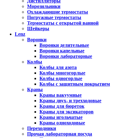
Дистилляторы
Морозильники
Охлаждающие термостаты
Погружные термостаты
Термостаты с открытой ванной
Шейкеры
Lenz
Воронки
Воронки делительные
Воронки капельные
Воронки лабораторные
Колбы
Колбы для азота
Колбы многогорлые
Колбы одногорлые
Колбы с защитным покрытием
Краны
Краны вакуумные
Краны двух- и трехходовые
Краны для бюреток
Краны для эксикаторов
Краны игольчатые
Краны одноходовые
Переходники
Прочая лабораторная посуда