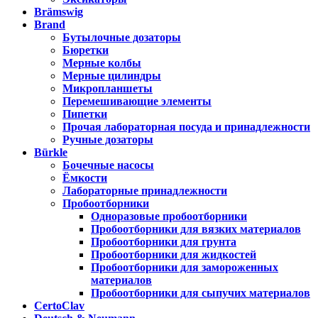
Brämswig
Brand
Бутылочные дозаторы
Бюретки
Мерные колбы
Мерные цилиндры
Микропланшеты
Перемешивающие элементы
Пипетки
Прочая лабораторная посуда и принадлежности
Ручные дозаторы
Bürkle
Бочечные насосы
Ёмкости
Лабораторные принадлежности
Пробоотборники
Одноразовые пробоотборники
Пробоотборники для вязких материалов
Пробоотборники для грунта
Пробоотборники для жидкостей
Пробоотборники для замороженных
материалов
Пробоотборники для сыпучих материалов
CertoClav