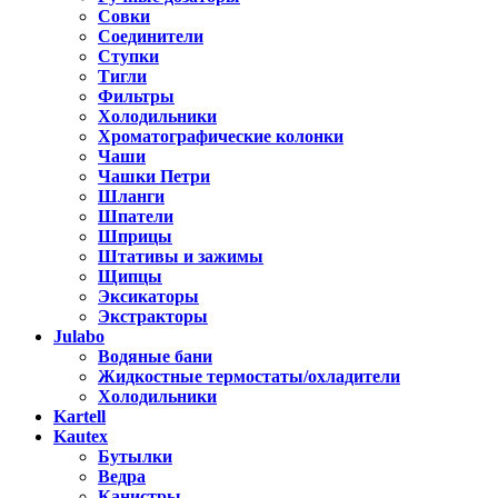
Совки
Соединители
Ступки
Тигли
Фильтры
Холодильники
Хроматографические колонки
Чаши
Чашки Петри
Шланги
Шпатели
Шприцы
Штативы и зажимы
Щипцы
Эксикаторы
Экстракторы
Julabo
Водяные бани
Жидкостные термостаты/охладители
Холодильники
Kartell
Kautex
Бутылки
Ведра
Канистры