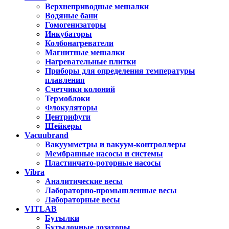
Верхнеприводные мешалки
Водяные бани
Гомогенизаторы
Инкубаторы
Колбонагреватели
Магнитные мешалки
Нагревательные плитки
Приборы для определения температуры
плавления
Счетчики колоний
Термоблоки
Флокуляторы
Центрифуги
Шейкеры
Vacuubrand
Вакуумметры и вакуум-контроллеры
Мембранные насосы и системы
Пластинчато-роторные насосы
Vibra
Аналитические весы
Лабораторно-промышленные весы
Лабораторные весы
VITLAB
Бутылки
Бутылочные дозаторы