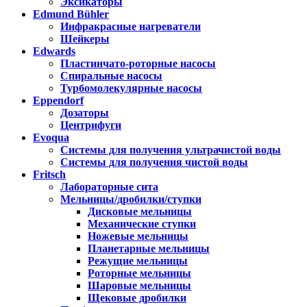
Эксикаторы
Edmund Bühler
Инфракрасные нагреватели
Шейкеры
Edwards
Пластинчато-роторные насосы
Спиральные насосы
Турбомолекулярные насосы
Eppendorf
Дозаторы
Центрифуги
Evoqua
Системы для получения ультрачистой воды
Системы для получения чистой воды
Fritsch
Лабораторные сита
Мельницы/дробилки/ступки
Дисковые мельницы
Механические ступки
Ножевые мельницы
Планетарные мельницы
Режущие мельницы
Роторные мельницы
Шаровые мельницы
Щековые дробилки