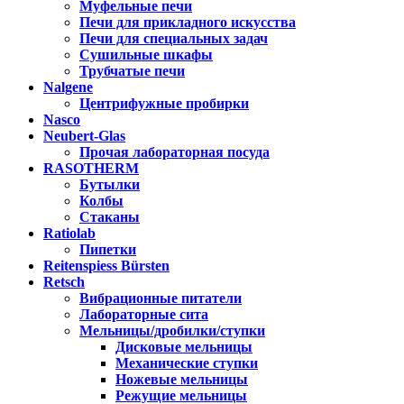
Муфельные печи
Печи для прикладного искусства
Печи для специальных задач
Сушильные шкафы
Трубчатые печи
Nalgene
Центрифужные пробирки
Nasco
Neubert-Glas
Прочая лабораторная посуда
RASOTHERM
Бутылки
Колбы
Стаканы
Ratiolab
Пипетки
Reitenspiess Bürsten
Retsch
Вибрационные питатели
Лабораторные сита
Мельницы/дробилки/ступки
Дисковые мельницы
Механические ступки
Ножевые мельницы
Режущие мельницы