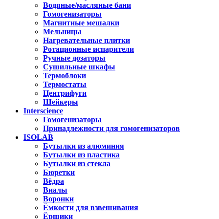
Водяные/масляные бани
Гомогенизаторы
Магнитные мешалки
Мельницы
Нагревательные плитки
Ротационные испарители
Ручные дозаторы
Сушильные шкафы
Термоблоки
Термостаты
Центрифуги
Шейкеры
Interscience
Гомогенизаторы
Принадлежности для гомогенизаторов
ISOLAB
Бутылки из алюминия
Бутылки из пластика
Бутылки из стекла
Бюретки
Вёдра
Виалы
Воронки
Ёмкости для взвешивания
Ёршики