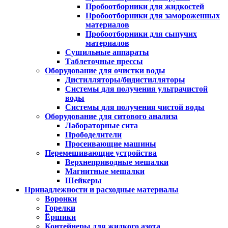
Пробоотборники для жидкостей
Пробоотборники для замороженных
материалов
Пробоотборники для сыпучих
материалов
Сушильные аппараты
Таблеточные прессы
Оборудование для очистки воды
Дистилляторы/бидистилляторы
Системы для получения ультрачистой
воды
Системы для получения чистой воды
Оборудование для ситового анализа
Лабораторные сита
Прободелители
Просеивающие машины
Перемешивающие устройства
Верхнеприводные мешалки
Магнитные мешалки
Шейкеры
Принадлежности и расходные материалы
Воронки
Горелки
Ёршики
Контейнеры для жидкого азота