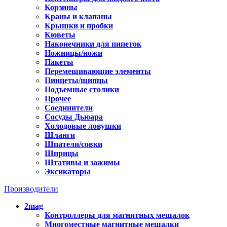
Корзины
Краны и клапаны
Крышки и пробки
Кюветы
Наконечники для пипеток
Ножницы/ножи
Пакеты
Перемешивающие элементы
Пинцеты/щипцы
Подъемные столики
Прочее
Соединители
Сосуды Дьюара
Холодовые ловушки
Шланги
Шпатели/совки
Шприцы
Штативы и зажимы
Эксикаторы
Производители
2mag
Контроллеры для магнитных мешалок
Многоместные магнитные мешалки