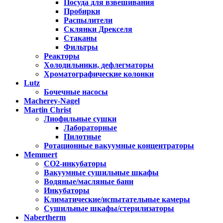
Посуда для взвешивания
Пробирки
Распылители
Склянки Дрекселя
Стаканы
Фильтры
Реакторы
Холодильники, дефлегматоры
Хроматографические колонки
Lutz
Бочечные насосы
Macherey-Nagel
Martin Christ
Лиофильные сушки
Лабораторные
Пилотные
Ротационные вакуумные концентраторы
Memmert
CO2-инкубаторы
Вакуумные сушильные шкафы
Водяные/масляные бани
Инкубаторы
Климатические/испытательные камеры
Сушильные шкафы/стерилизаторы
Nabertherm