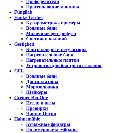
Прободелители
Просеивающие машины
Fungilab
Funke-Gerber
Бутирометры/жиромеры
Водяные бани
Молочные центрифуги
Счетчики колоний
Gestigkeit
Контроллеры и регуляторы
Нагревательные бани
Нагревательные плитки
Устройства для быстрого озоления
GFL
Водяные бани
Дистилляторы
Морозильники
Шейкеры
Greiner Bio-One
Петли и иглы
Пробирки
Чашки Петри
Hahnemühle
Бумажные фильтры
Полимерные мембраны