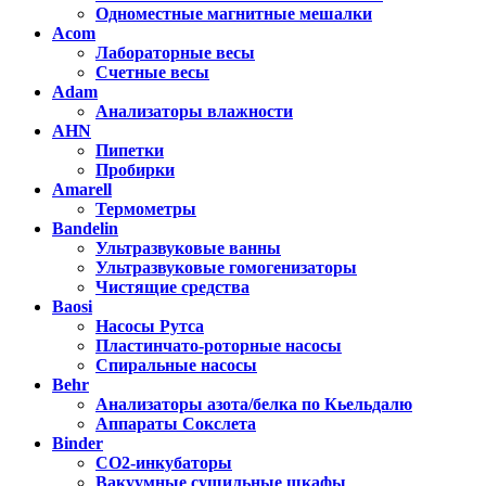
Одноместные магнитные мешалки
Acom
Лабораторные весы
Счетные весы
Adam
Анализаторы влажности
AHN
Пипетки
Пробирки
Amarell
Термометры
Bandelin
Ультразвуковые ванны
Ультразвуковые гомогенизаторы
Чистящие средства
Baosi
Насосы Рутса
Пластинчато-роторные насосы
Спиральные насосы
Behr
Анализаторы азота/белка по Кьельдалю
Аппараты Сокслета
Binder
CO2-инкубаторы
Вакуумные сушильные шкафы