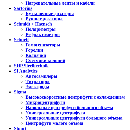
Нагревательные ленты и кабели
Sartorius
Бутылочные дозаторы
Ручные дозаторы
Schmidt + Haensch
Поляриметры
Рефрактометры
Schuett
Гомогенизаторы
Горелки
Колпачки
Счетчики колоний
SHP Steriltechnik
SI Analytics
Автосамплеры
Титраторы
Электроды
Sigma
Высокоскоростные центрифуги с охлаждением
Микроцентрифуги
Напольные центрифуги большого объема
Универсальные центрифуги
Универсальные центрифуги большого объема
Центрифуги малого объема
Stuart