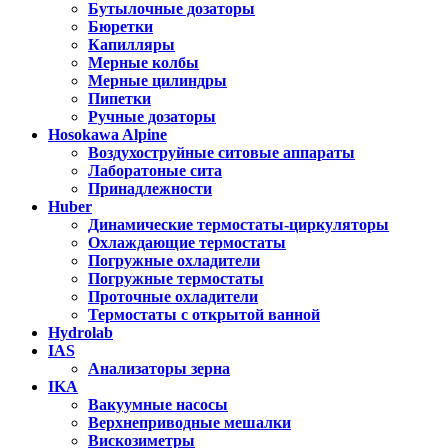
Бутылочные дозаторы
Бюретки
Капилляры
Мерные колбы
Мерные цилиндры
Пипетки
Ручные дозаторы
Hosokawa Alpine
Воздухоструйные ситовые аппараты
Лаборатоные сита
Принадлежности
Huber
Динамические термостаты-циркуляторы
Охлаждающие термостаты
Погружные охладители
Погружные термостаты
Проточные охладители
Термостаты с открытой ванной
Hydrolab
IAS
Анализаторы зерна
IKA
Вакуумные насосы
Верхнеприводные мешалки
Вискозиметры