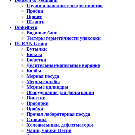
Deutsch & Neumann
Груши и наполнители для пипеток
Пробки
Прочее
Шланги
Dinkelberg
Водяные бани
Тестеры герметичности упаковки
DURAN Group
Бутылки
Бюксы
Бюретки
Делительные/капельные воронки
Колбы
Мерная посуда
Мерные колбы
Мерные цилиндры
Оборудование для фильтрации
Пипетки
Пробирки
Пробки
Прочая лабораторная посуда
Стаканы
Холодильники, дефлегматоры
Чаши, чашки Петри