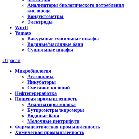
Анализаторы биологического потребления
кислорода
Кондуктометры
Электроды
Württ
Yamato
Вакуумные сушильные шкафы
Водяные/масляные бани
Сушильные шкафы
Отрасли
Микробиология
Автоклавы
Инкубаторы
Счетчики колоний
Нефтепереработка
Пищевая промышленность
Анализаторы молока
Бутирометры/жиромеры
Водяные бани
Молочные центрифуги
Фармацевтическая промышленность
Химическая промышленность