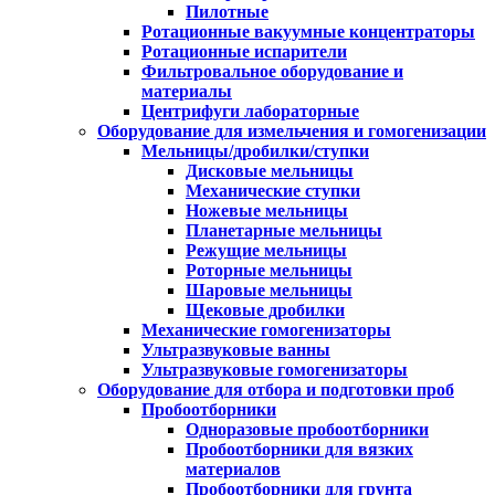
Пилотные
Ротационные вакуумные концентраторы
Ротационные испарители
Фильтровальное оборудование и
материалы
Центрифуги лабораторные
Оборудование для измельчения и гомогенизации
Мельницы/дробилки/ступки
Дисковые мельницы
Механические ступки
Ножевые мельницы
Планетарные мельницы
Режущие мельницы
Роторные мельницы
Шаровые мельницы
Щековые дробилки
Механические гомогенизаторы
Ультразвуковые ванны
Ультразвуковые гомогенизаторы
Оборудование для отбора и подготовки проб
Пробоотборники
Одноразовые пробоотборники
Пробоотборники для вязких
материалов
Пробоотборники для грунта