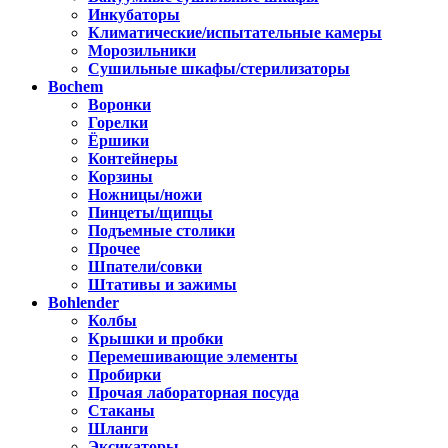
Инкубаторы
Климатические/испытательные камеры
Морозильники
Сушильные шкафы/стерилизаторы
Bochem
Воронки
Горелки
Ёршики
Контейнеры
Корзины
Ножницы/ножи
Пинцеты/щипцы
Подъемные столики
Прочее
Шпатели/совки
Штативы и зажимы
Bohlender
Колбы
Крышки и пробки
Перемешивающие элементы
Пробирки
Прочая лабораторная посуда
Стаканы
Шланги
Эксикаторы