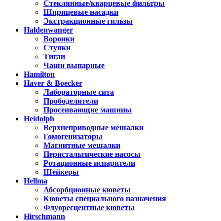
Стеклянные/кварцевые фильтры
Шприцевые насадки
Экстракционные гильзы
Haldenwanger
Воронки
Ступки
Тигли
Чаши выпарные
Hamilton
Haver & Boecker
Лабораторные сита
Прободелители
Просеивающие машины
Heidolph
Верхнеприводные мешалки
Гомогенизаторы
Магнитные мешалки
Перистальтические насосы
Ротационные испарители
Шейкеры
Hellma
Абсорбционные кюветы
Кюветы специального назначения
Флуоресцентные кюветы
Hirschmann