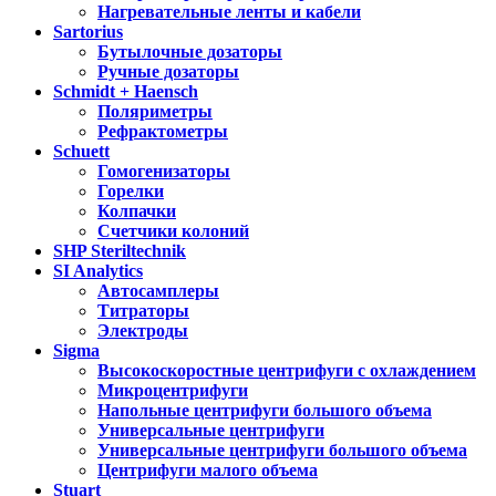
Нагревательные ленты и кабели
Sartorius
Бутылочные дозаторы
Ручные дозаторы
Schmidt + Haensch
Поляриметры
Рефрактометры
Schuett
Гомогенизаторы
Горелки
Колпачки
Счетчики колоний
SHP Steriltechnik
SI Analytics
Автосамплеры
Титраторы
Электроды
Sigma
Высокоскоростные центрифуги с охлаждением
Микроцентрифуги
Напольные центрифуги большого объема
Универсальные центрифуги
Универсальные центрифуги большого объема
Центрифуги малого объема
Stuart