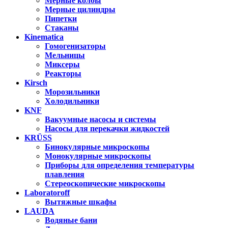
Мерные колбы
Мерные цилиндры
Пипетки
Стаканы
Kinematica
Гомогенизаторы
Мельницы
Миксеры
Реакторы
Kirsch
Морозильники
Холодильники
KNF
Вакуумные насосы и системы
Насосы для перекачки жидкостей
KRÜSS
Бинокулярные микроскопы
Монокулярные микроскопы
Приборы для определения температуры
плавления
Стереоскопические микроскопы
Laboratoroff
Вытяжные шкафы
LAUDA
Водяные бани