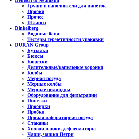
Deutsch & Neumann
Груши и наполнители для пипеток
Пробки
Прочее
Шланги
Dinkelberg
Водяные бани
Тестеры герметичности упаковки
DURAN Group
Бутылки
Бюксы
Бюретки
Делительные/капельные воронки
Колбы
Мерная посуда
Мерные колбы
Мерные цилиндры
Оборудование для фильтрации
Пипетки
Пробирки
Пробки
Прочая лабораторная посуда
Стаканы
Холодильники, дефлегматоры
Чаши, чашки Петри