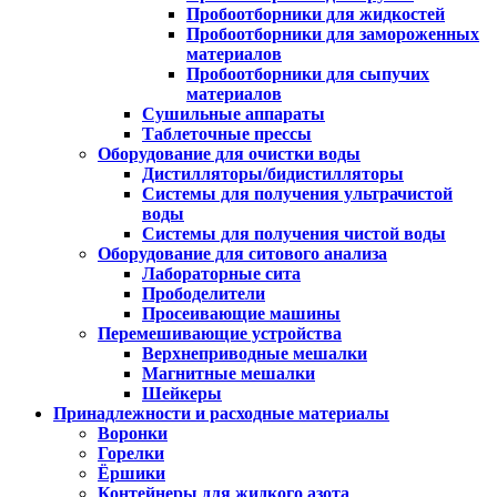
Пробоотборники для жидкостей
Пробоотборники для замороженных
материалов
Пробоотборники для сыпучих
материалов
Сушильные аппараты
Таблеточные прессы
Оборудование для очистки воды
Дистилляторы/бидистилляторы
Системы для получения ультрачистой
воды
Системы для получения чистой воды
Оборудование для ситового анализа
Лабораторные сита
Прободелители
Просеивающие машины
Перемешивающие устройства
Верхнеприводные мешалки
Магнитные мешалки
Шейкеры
Принадлежности и расходные материалы
Воронки
Горелки
Ёршики
Контейнеры для жидкого азота