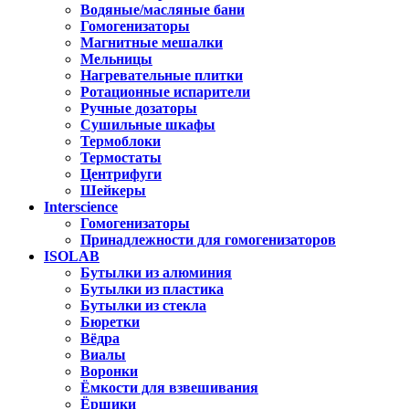
Водяные/масляные бани
Гомогенизаторы
Магнитные мешалки
Мельницы
Нагревательные плитки
Ротационные испарители
Ручные дозаторы
Сушильные шкафы
Термоблоки
Термостаты
Центрифуги
Шейкеры
Interscience
Гомогенизаторы
Принадлежности для гомогенизаторов
ISOLAB
Бутылки из алюминия
Бутылки из пластика
Бутылки из стекла
Бюретки
Вёдра
Виалы
Воронки
Ёмкости для взвешивания
Ёршики