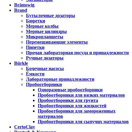
Brämswig
Brand
Бутылочные дозаторы
Бюретки
Мерные колбы
Мерные цилиндры
Микропланшеты
Перемешивающие элементы
Пипетки
Прочая лабораторная посуда и принадлежности
Ручные дозаторы
Bürkle
Бочечные насосы
Ёмкости
Лабораторные принадлежности
Пробоотборники
Одноразовые пробоотборники
Пробоотборники для вязких материалов
Пробоотборники для грунта
Пробоотборники для жидкостей
Пробоотборники для замороженных
материалов
Пробоотборники для сыпучих материалов
CertoClav