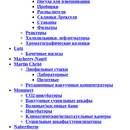
Посуда для взвешивания
Пробирки
Распылители
Склянки Дрекселя
Стаканы
Фильтры
Реакторы
Холодильники, дефлегматоры
Хроматографические колонки
Lutz
Бочечные насосы
Macherey-Nagel
Martin Christ
Лиофильные сушки
Лабораторные
Пилотные
Ротационные вакуумные концентраторы
Memmert
CO2-инкубаторы
Вакуумные сушильные шкафы
Водяные/масляные бани
Инкубаторы
Климатические/испытательные камеры
Сушильные шкафы/стерилизаторы
Nabertherm