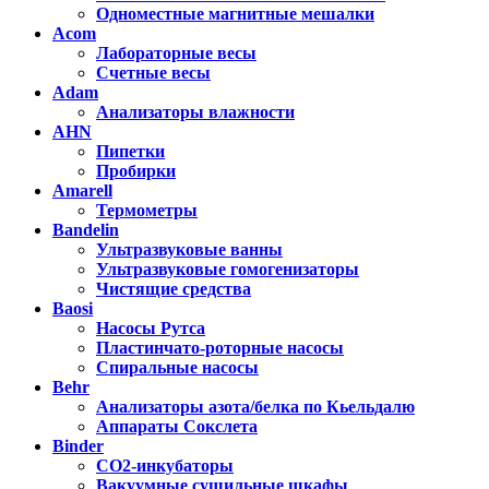
Одноместные магнитные мешалки
Acom
Лабораторные весы
Счетные весы
Adam
Анализаторы влажности
AHN
Пипетки
Пробирки
Amarell
Термометры
Bandelin
Ультразвуковые ванны
Ультразвуковые гомогенизаторы
Чистящие средства
Baosi
Насосы Рутса
Пластинчато-роторные насосы
Спиральные насосы
Behr
Анализаторы азота/белка по Кьельдалю
Аппараты Сокслета
Binder
CO2-инкубаторы
Вакуумные сушильные шкафы