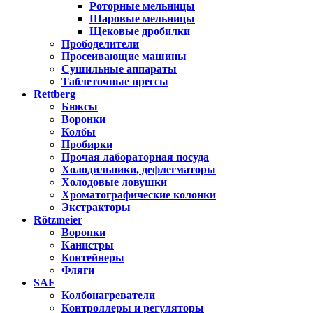
Роторные мельницы
Шаровые мельницы
Щековые дробилки
Прободелители
Просеивающие машины
Сушильные аппараты
Таблеточные прессы
Rettberg
Бюксы
Воронки
Колбы
Пробирки
Прочая лабораторная посуда
Холодильники, дефлегматоры
Холодовые ловушки
Хроматографические колонки
Экстракторы
Rötzmeier
Воронки
Канистры
Контейнеры
Фляги
SAF
Колбонагреватели
Контроллеры и регуляторы