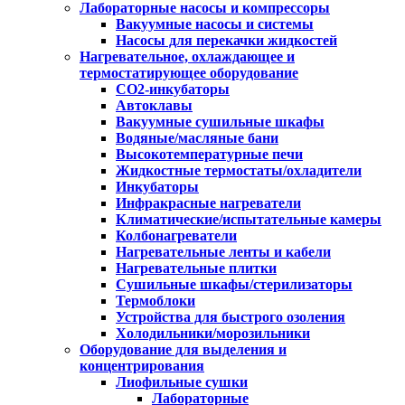
Лабораторные насосы и компрессоры
Вакуумные насосы и системы
Насосы для перекачки жидкостей
Нагревательное, охлаждающее и
термостатирующее оборудование
CO2-инкубаторы
Автоклавы
Вакуумные сушильные шкафы
Водяные/масляные бани
Высокотемпературные печи
Жидкостные термостаты/охладители
Инкубаторы
Инфракрасные нагреватели
Климатические/испытательные камеры
Колбонагреватели
Нагревательные ленты и кабели
Нагревательные плитки
Сушильные шкафы/стерилизаторы
Термоблоки
Устройства для быстрого озоления
Холодильники/морозильники
Оборудование для выделения и
концентрирования
Лиофильные сушки
Лабораторные