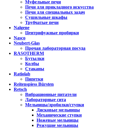
Муфельные печи
Печи для прикладного искусства
Печи для специальных задач
Сушильные шкафы
Трубчатые печи
Nalgene
Центрифужные пробирки
Nasco
Neubert-Glas
Прочая лабораторная посуда
RASOTHERM
Бутылки
Колбы
Стаканы
Ratiolab
Пипетки
Reitenspiess Bürsten
Retsch
Вибрационные питатели
Лабораторные сита
Мельницы/дробилки/ступки
Дисковые мельницы
Механические ступки
Ножевые мельницы
Режущие мельницы