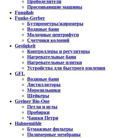
Прободелители
Просеивающие машины
Fungilab
Funke-Gerber
Бутирометры/жиромеры
Водяные бани
Молочные центрифуги
Счетчики колоний
Gestigkeit
Контроллеры и регуляторы
Нагревательные бани
Нагревательные плитки
Устройства для быстрого озоления
GFL
Водяные бани
Дистилляторы
Морозильники
Шейкеры
Greiner Bio-One
Петли и иглы
Пробирки
Чашки Петри
Hahnemühle
Бумажные фильтры
Полимерные мембраны