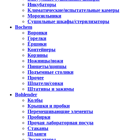
Инкубаторы
Климатические/испытательные камеры
Морозильники
Сушильные шкафы/стерилизаторы
Bochem
Воронки
Горелки
Ёршики
Контейнеры
Корзины
Ножницы/ножи
Пинцеты/щипцы
Подъемные столики
Прочее
Шпатели/совки
Штативы и зажимы
Bohlender
Колбы
Крышки и пробки
Перемешивающие элементы
Пробирки
Прочая лабораторная посуда
Стаканы
Шланги
Эксикаторы