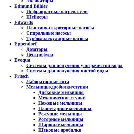
Эксикаторы
Edmund Bühler
Инфракрасные нагреватели
Шейкеры
Edwards
Пластинчато-роторные насосы
Спиральные насосы
Турбомолекулярные насосы
Eppendorf
Дозаторы
Центрифуги
Evoqua
Системы для получения ультрачистой воды
Системы для получения чистой воды
Fritsch
Лабораторные сита
Мельницы/дробилки/ступки
Дисковые мельницы
Механические ступки
Ножевые мельницы
Планетарные мельницы
Режущие мельницы
Роторные мельницы
Шаровые мельницы
Щековые дробилки