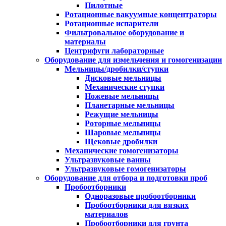
Пилотные
Ротационные вакуумные концентраторы
Ротационные испарители
Фильтровальное оборудование и
материалы
Центрифуги лабораторные
Оборудование для измельчения и гомогенизации
Мельницы/дробилки/ступки
Дисковые мельницы
Механические ступки
Ножевые мельницы
Планетарные мельницы
Режущие мельницы
Роторные мельницы
Шаровые мельницы
Щековые дробилки
Механические гомогенизаторы
Ультразвуковые ванны
Ультразвуковые гомогенизаторы
Оборудование для отбора и подготовки проб
Пробоотборники
Одноразовые пробоотборники
Пробоотборники для вязких
материалов
Пробоотборники для грунта