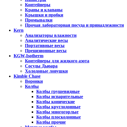
Контейнеры
Краны и клапаны
Крышки и пробки
Промывалки
Прочая лабораторная посуда и принадлежности
Kern
Анализаторы влажности
Аналитические весы
Портативные весы
Прецизионные весы
KGW-Isotherm
Контейнеры для жидкого азота
Сосуды Дьюара
Холодовые ловушки
Kimble Chase
Воронки
Колбы
Колбы грушевидные
Колбы испарительные
Колбы конические
Колбы круглодонные
Колбы многогорлые
Колбы плоскодонные
Колбы прочие