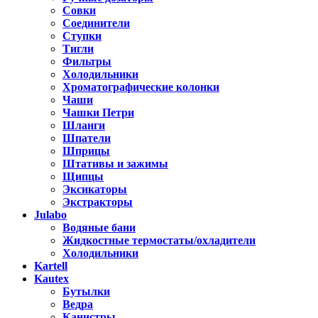
Совки
Соединители
Ступки
Тигли
Фильтры
Холодильники
Хроматографические колонки
Чаши
Чашки Петри
Шланги
Шпатели
Шприцы
Штативы и зажимы
Щипцы
Эксикаторы
Экстракторы
Julabo
Водяные бани
Жидкостные термостаты/охладители
Холодильники
Kartell
Kautex
Бутылки
Ведра
Канистры