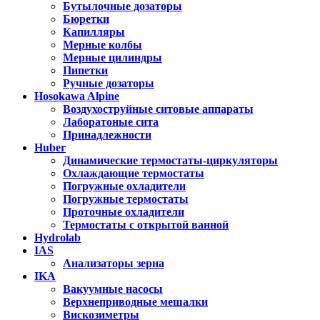
Бутылочные дозаторы
Бюретки
Капилляры
Мерные колбы
Мерные цилиндры
Пипетки
Ручные дозаторы
Hosokawa Alpine
Воздухоструйные ситовые аппараты
Лаборатоные сита
Принадлежности
Huber
Динамические термостаты-циркуляторы
Охлаждающие термостаты
Погружные охладители
Погружные термостаты
Проточные охладители
Термостаты с открытой ванной
Hydrolab
IAS
Анализаторы зерна
IKA
Вакуумные насосы
Верхнеприводные мешалки
Вискозиметры