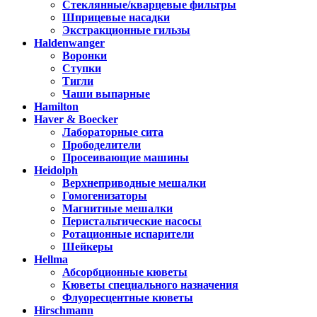
Стеклянные/кварцевые фильтры
Шприцевые насадки
Экстракционные гильзы
Haldenwanger
Воронки
Ступки
Тигли
Чаши выпарные
Hamilton
Haver & Boecker
Лабораторные сита
Прободелители
Просеивающие машины
Heidolph
Верхнеприводные мешалки
Гомогенизаторы
Магнитные мешалки
Перистальтические насосы
Ротационные испарители
Шейкеры
Hellma
Абсорбционные кюветы
Кюветы специального назначения
Флуоресцентные кюветы
Hirschmann