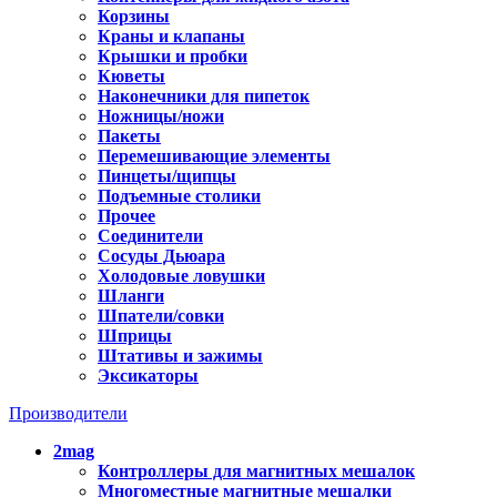
Корзины
Краны и клапаны
Крышки и пробки
Кюветы
Наконечники для пипеток
Ножницы/ножи
Пакеты
Перемешивающие элементы
Пинцеты/щипцы
Подъемные столики
Прочее
Соединители
Сосуды Дьюара
Холодовые ловушки
Шланги
Шпатели/совки
Шприцы
Штативы и зажимы
Эксикаторы
Производители
2mag
Контроллеры для магнитных мешалок
Многоместные магнитные мешалки