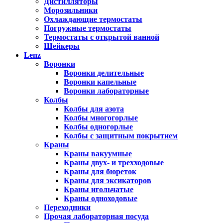
Дистилляторы
Морозильники
Охлаждающие термостаты
Погружные термостаты
Термостаты с открытой ванной
Шейкеры
Lenz
Воронки
Воронки делительные
Воронки капельные
Воронки лабораторные
Колбы
Колбы для азота
Колбы многогорлые
Колбы одногорлые
Колбы с защитным покрытием
Краны
Краны вакуумные
Краны двух- и трехходовые
Краны для бюреток
Краны для эксикаторов
Краны игольчатые
Краны одноходовые
Переходники
Прочая лабораторная посуда