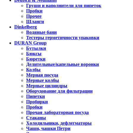
Deutsch & Neumann
Груши и наполнители для пипеток
Пробки
Прочее
Шланги
Dinkelberg
Водяные бани
Тестеры герметичности упаковки
DURAN Group
Бутылки
Бюксы
Бюретки
Делительные/капельные воронки
Колбы
Мерная посуда
Мерные колбы
Мерные цилиндры
Оборудование для фильтрации
Пипетки
Пробирки
Пробки
Прочая лабораторная посуда
Стаканы
Холодильники, дефлегматоры
Чаши, чашки Петри