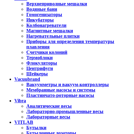
Верхнеприводные мешалки
Водяные бани
Гомогенизаторы
Инкубаторы
Колбонагреватели
Магнитные мешалки
Нагревательные плитки
Приборы для определения температуры
плавления
Счетчики колоний
Термоблоки
Флокуляторы
Центрифуги
Шейкеры
Vacuubrand
Вакуумметры и вакуум-контроллеры
Мембранные насосы и системы
Пластинчато-роторные насосы
Vibra
Аналитические весы
Лабораторно-промышленные весы
Лабораторные весы
VITLAB
Бутылки
Бутылочные дозаторы