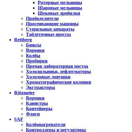
Роторные мельницы
Шаровые мельницы
Щековые дробилки
Прободелители
Просеивающие машины
Сушильные аппараты
Таблеточные прессы
Rettberg
Бюксы
Воронки
Колбы
Пробирки
Прочая лабораторная посуда
Холодильники, дефлегматоры
Холодовые ловушки
Хроматографические колонки
Экстракторы
Rötzmeier
Воронки
Канистры
Контейнеры
Фляги
SAF
Колбонагреватели
Контроллеры и регуляторы