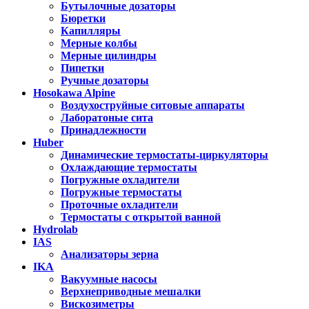
Бутылочные дозаторы
Бюретки
Капилляры
Мерные колбы
Мерные цилиндры
Пипетки
Ручные дозаторы
Hosokawa Alpine
Воздухоструйные ситовые аппараты
Лаборатоные сита
Принадлежности
Huber
Динамические термостаты-циркуляторы
Охлаждающие термостаты
Погружные охладители
Погружные термостаты
Проточные охладители
Термостаты с открытой ванной
Hydrolab
IAS
Анализаторы зерна
IKA
Вакуумные насосы
Верхнеприводные мешалки
Вискозиметры