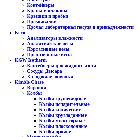
Контейнеры
Краны и клапаны
Крышки и пробки
Промывалки
Прочая лабораторная посуда и принадлежности
Kern
Анализаторы влажности
Аналитические весы
Портативные весы
Прецизионные весы
KGW-Isotherm
Контейнеры для жидкого азота
Сосуды Дьюара
Холодовые ловушки
Kimble Chase
Воронки
Колбы
Колбы грушевидные
Колбы испарительные
Колбы конические
Колбы круглодонные
Колбы многогорлые
Колбы плоскодонные
Колбы прочие