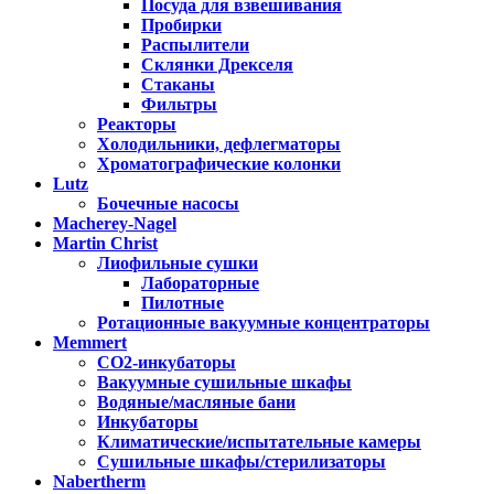
Посуда для взвешивания
Пробирки
Распылители
Склянки Дрекселя
Стаканы
Фильтры
Реакторы
Холодильники, дефлегматоры
Хроматографические колонки
Lutz
Бочечные насосы
Macherey-Nagel
Martin Christ
Лиофильные сушки
Лабораторные
Пилотные
Ротационные вакуумные концентраторы
Memmert
CO2-инкубаторы
Вакуумные сушильные шкафы
Водяные/масляные бани
Инкубаторы
Климатические/испытательные камеры
Сушильные шкафы/стерилизаторы
Nabertherm