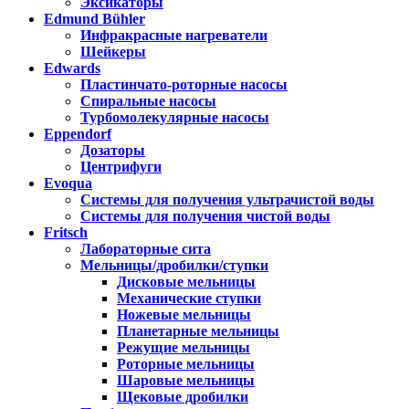
Эксикаторы
Edmund Bühler
Инфракрасные нагреватели
Шейкеры
Edwards
Пластинчато-роторные насосы
Спиральные насосы
Турбомолекулярные насосы
Eppendorf
Дозаторы
Центрифуги
Evoqua
Системы для получения ультрачистой воды
Системы для получения чистой воды
Fritsch
Лабораторные сита
Мельницы/дробилки/ступки
Дисковые мельницы
Механические ступки
Ножевые мельницы
Планетарные мельницы
Режущие мельницы
Роторные мельницы
Шаровые мельницы
Щековые дробилки