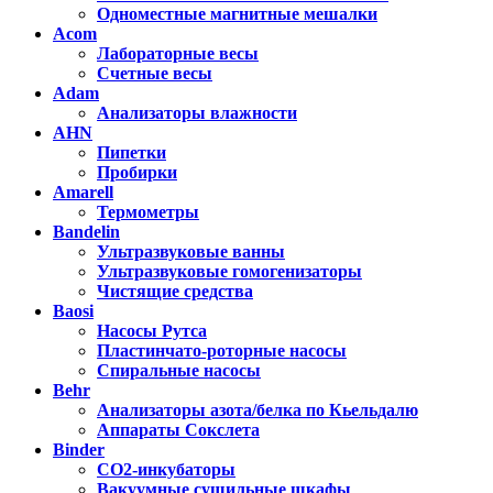
Одноместные магнитные мешалки
Acom
Лабораторные весы
Счетные весы
Adam
Анализаторы влажности
AHN
Пипетки
Пробирки
Amarell
Термометры
Bandelin
Ультразвуковые ванны
Ультразвуковые гомогенизаторы
Чистящие средства
Baosi
Насосы Рутса
Пластинчато-роторные насосы
Спиральные насосы
Behr
Анализаторы азота/белка по Кьельдалю
Аппараты Сокслета
Binder
CO2-инкубаторы
Вакуумные сушильные шкафы