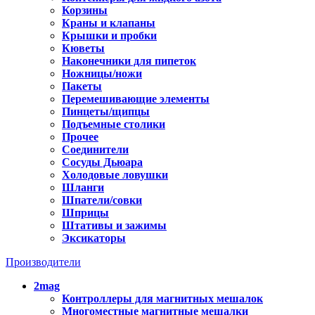
Корзины
Краны и клапаны
Крышки и пробки
Кюветы
Наконечники для пипеток
Ножницы/ножи
Пакеты
Перемешивающие элементы
Пинцеты/щипцы
Подъемные столики
Прочее
Соединители
Сосуды Дьюара
Холодовые ловушки
Шланги
Шпатели/совки
Шприцы
Штативы и зажимы
Эксикаторы
Производители
2mag
Контроллеры для магнитных мешалок
Многоместные магнитные мешалки