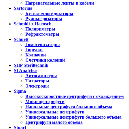
Нагревательные ленты и кабели
Sartorius
Бутылочные дозаторы
Ручные дозаторы
Schmidt + Haensch
Поляриметры
Рефрактометры
Schuett
Гомогенизаторы
Горелки
Колпачки
Счетчики колоний
SHP Steriltechnik
SI Analytics
Автосамплеры
Титраторы
Электроды
Sigma
Высокоскоростные центрифуги с охлаждением
Микроцентрифуги
Напольные центрифуги большого объема
Универсальные центрифуги
Универсальные центрифуги большого объема
Центрифуги малого объема
Stuart