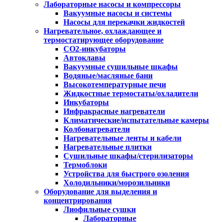
Лабораторные насосы и компрессоры
Вакуумные насосы и системы
Насосы для перекачки жидкостей
Нагревательное, охлаждающее и
термостатирующее оборудование
CO2-инкубаторы
Автоклавы
Вакуумные сушильные шкафы
Водяные/масляные бани
Высокотемпературные печи
Жидкостные термостаты/охладители
Инкубаторы
Инфракрасные нагреватели
Климатические/испытательные камеры
Колбонагреватели
Нагревательные ленты и кабели
Нагревательные плитки
Сушильные шкафы/стерилизаторы
Термоблоки
Устройства для быстрого озоления
Холодильники/морозильники
Оборудование для выделения и
концентрирования
Лиофильные сушки
Лабораторные