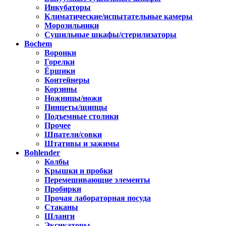
Инкубаторы
Климатические/испытательные камеры
Морозильники
Сушильные шкафы/стерилизаторы
Bochem
Воронки
Горелки
Ёршики
Контейнеры
Корзины
Ножницы/ножи
Пинцеты/щипцы
Подъемные столики
Прочее
Шпатели/совки
Штативы и зажимы
Bohlender
Колбы
Крышки и пробки
Перемешивающие элементы
Пробирки
Прочая лабораторная посуда
Стаканы
Шланги
Эксикаторы