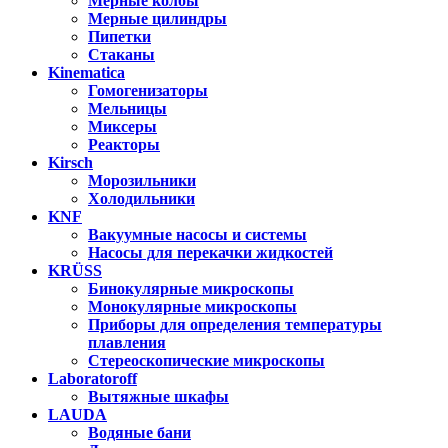
Мерные колбы
Мерные цилиндры
Пипетки
Стаканы
Kinematica
Гомогенизаторы
Мельницы
Миксеры
Реакторы
Kirsch
Морозильники
Холодильники
KNF
Вакуумные насосы и системы
Насосы для перекачки жидкостей
KRÜSS
Бинокулярные микроскопы
Монокулярные микроскопы
Приборы для определения температуры
плавления
Стереоскопические микроскопы
Laboratoroff
Вытяжные шкафы
LAUDA
Водяные бани