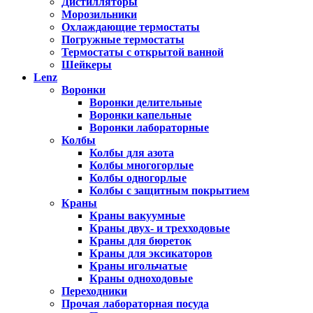
Дистилляторы
Морозильники
Охлаждающие термостаты
Погружные термостаты
Термостаты с открытой ванной
Шейкеры
Lenz
Воронки
Воронки делительные
Воронки капельные
Воронки лабораторные
Колбы
Колбы для азота
Колбы многогорлые
Колбы одногорлые
Колбы с защитным покрытием
Краны
Краны вакуумные
Краны двух- и трехходовые
Краны для бюреток
Краны для эксикаторов
Краны игольчатые
Краны одноходовые
Переходники
Прочая лабораторная посуда