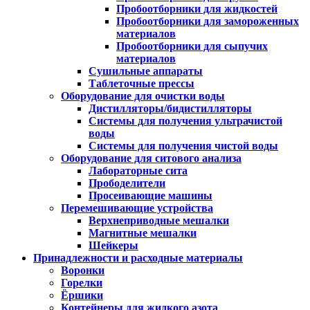
Пробоотборники для жидкостей
Пробоотборники для замороженных
материалов
Пробоотборники для сыпучих
материалов
Сушильные аппараты
Таблеточные прессы
Оборудование для очистки воды
Дистилляторы/бидистилляторы
Системы для получения ультрачистой
воды
Системы для получения чистой воды
Оборудование для ситового анализа
Лабораторные сита
Прободелители
Просеивающие машины
Перемешивающие устройства
Верхнеприводные мешалки
Магнитные мешалки
Шейкеры
Принадлежности и расходные материалы
Воронки
Горелки
Ёршики
Контейнеры для жидкого азота