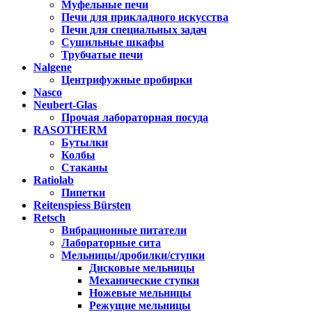
Муфельные печи
Печи для прикладного искусства
Печи для специальных задач
Сушильные шкафы
Трубчатые печи
Nalgene
Центрифужные пробирки
Nasco
Neubert-Glas
Прочая лабораторная посуда
RASOTHERM
Бутылки
Колбы
Стаканы
Ratiolab
Пипетки
Reitenspiess Bürsten
Retsch
Вибрационные питатели
Лабораторные сита
Мельницы/дробилки/ступки
Дисковые мельницы
Механические ступки
Ножевые мельницы
Режущие мельницы