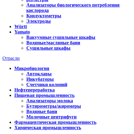
Анализаторы биологического потребления
кислорода
Кондуктометры
Электроды
Württ
Yamato
Вакуумные сушильные шкафы
Водяные/масляные бани
Сушильные шкафы
Отрасли
Микробиология
Автоклавы
Инкубаторы
Счетчики колоний
Нефтепереработка
Пищевая промышленность
Анализаторы молока
Бутирометры/жиромеры
Водяные бани
Молочные центрифуги
Фармацевтическая промышленность
Химическая промышленность