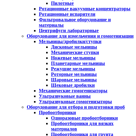
Пилотные
Ротационные вакуумные концентраторы
Ротационные испарители
Фильтровальное оборудование и
материалы
Центрифуги лабораторные
Оборудование для измельчения и гомогенизации
Мельницы/дробилки/ступки
Дисковые мельницы
Механические ступки
Ножевые мельницы
Планетарные мельницы
Режущие мельницы
Роторные мельницы
Шаровые мельницы
Щековые дробилки
Механические гомогенизаторы
Ультразвуковые ванны
Ультразвуковые гомогенизаторы
Оборудование для отбора и подготовки проб
Пробоотборники
Одноразовые пробоотборники
Пробоотборники для вязких
материалов
Пробоотборники для грунта