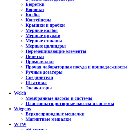
Бюретки
Воронки
Колбы
Контейнеры
Крышки и пробки
Мерные колбы
Мерные кружки
Мерные стаканы
Мерные цилиндры
Перемешивающие элементы
Пипетки
Промывалки
Прочая лабораторная посуда и принадлежности
Ручные дозаторы
Соединители
Штативы
Эксикаторы
Welch
Мембранные насосы и системы
Пластинчато-роторные насосы и системы
Wiggens
Верхнеприводные мешалки
Магнитные мешалки
WTW
pH-метры