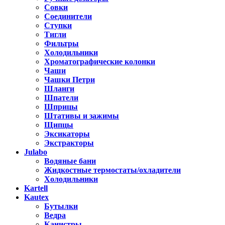
Совки
Соединители
Ступки
Тигли
Фильтры
Холодильники
Хроматографические колонки
Чаши
Чашки Петри
Шланги
Шпатели
Шприцы
Штативы и зажимы
Щипцы
Эксикаторы
Экстракторы
Julabo
Водяные бани
Жидкостные термостаты/охладители
Холодильники
Kartell
Kautex
Бутылки
Ведра
Канистры