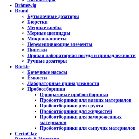
Brämswig
Brand
Бутылочные дозаторы
Бюретки
Мерные колбы
Мерные цилиндры
Микропланшеты
Перемешивающие элементы
Пипетки
Прочая лабораторная посуда и принадлежности
Ручные дозаторы
Bürkle
Бочечные насосы
Ёмкости
Лабораторные принадлежности
Пробоотборники
Одноразовые пробоотборники
Пробоотборники для вязких материалов
Пробоотборники для грунта
Пробоотборники для жидкостей
Пробоотборники для замороженных
материалов
Пробоотборники для сыпучих материалов
CertoClav