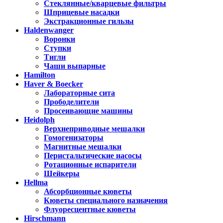
Стеклянные/кварцевые фильтры
Шприцевые насадки
Экстракционные гильзы
Haldenwanger
Воронки
Ступки
Тигли
Чаши выпарные
Hamilton
Haver & Boecker
Лабораторные сита
Прободелители
Просеивающие машины
Heidolph
Верхнеприводные мешалки
Гомогенизаторы
Магнитные мешалки
Перистальтические насосы
Ротационные испарители
Шейкеры
Hellma
Абсорбционные кюветы
Кюветы специального назначения
Флуоресцентные кюветы
Hirschmann