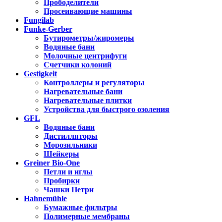
Прободелители
Просеивающие машины
Fungilab
Funke-Gerber
Бутирометры/жиромеры
Водяные бани
Молочные центрифуги
Счетчики колоний
Gestigkeit
Контроллеры и регуляторы
Нагревательные бани
Нагревательные плитки
Устройства для быстрого озоления
GFL
Водяные бани
Дистилляторы
Морозильники
Шейкеры
Greiner Bio-One
Петли и иглы
Пробирки
Чашки Петри
Hahnemühle
Бумажные фильтры
Полимерные мембраны