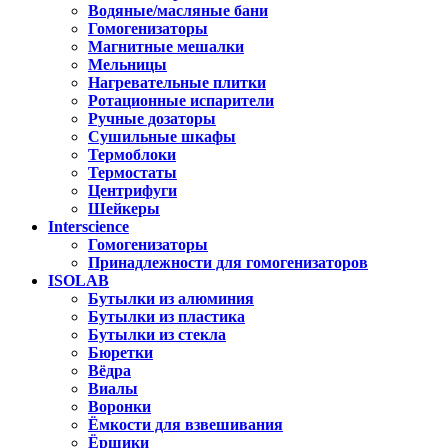
Водяные/масляные бани
Гомогенизаторы
Магнитные мешалки
Мельницы
Нагревательные плитки
Ротационные испарители
Ручные дозаторы
Сушильные шкафы
Термоблоки
Термостаты
Центрифуги
Шейкеры
Interscience
Гомогенизаторы
Принадлежности для гомогенизаторов
ISOLAB
Бутылки из алюминия
Бутылки из пластика
Бутылки из стекла
Бюретки
Вёдра
Виалы
Воронки
Ёмкости для взвешивания
Ёршики