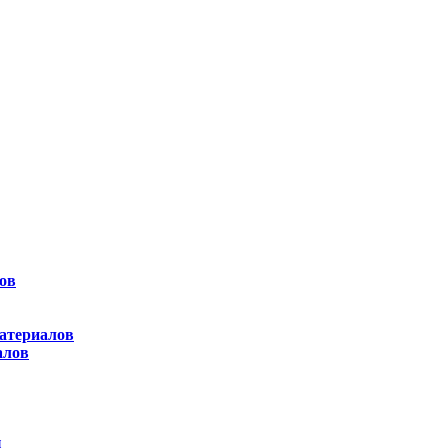
ов
атериалов
алов
ы