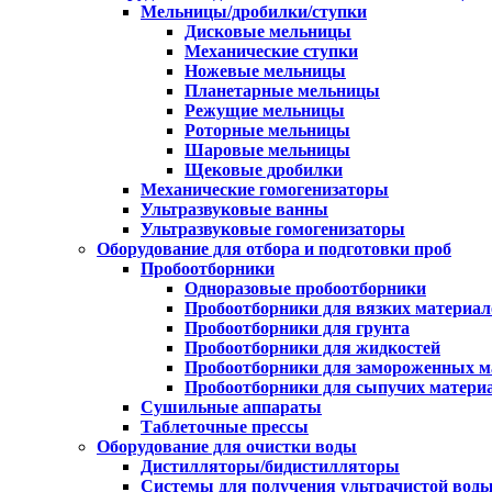
Мельницы/дробилки/ступки
Дисковые мельницы
Механические ступки
Ножевые мельницы
Планетарные мельницы
Режущие мельницы
Роторные мельницы
Шаровые мельницы
Щековые дробилки
Механические гомогенизаторы
Ультразвуковые ванны
Ультразвуковые гомогенизаторы
Оборудование для отбора и подготовки проб
Пробоотборники
Одноразовые пробоотборники
Пробоотборники для вязких материал
Пробоотборники для грунта
Пробоотборники для жидкостей
Пробоотборники для замороженных м
Пробоотборники для сыпучих матери
Сушильные аппараты
Таблеточные прессы
Оборудование для очистки воды
Дистилляторы/бидистилляторы
Системы для получения ультрачистой вод