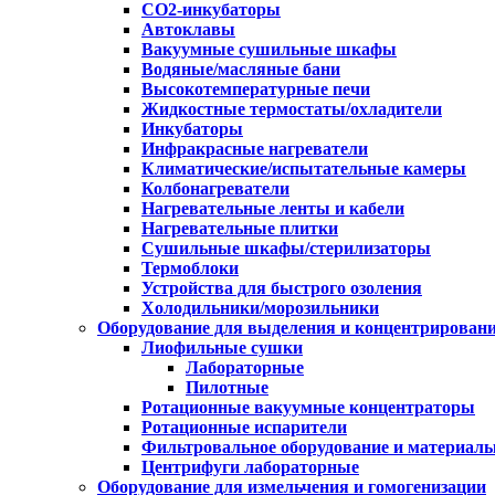
CO2-инкубаторы
Автоклавы
Вакуумные сушильные шкафы
Водяные/масляные бани
Высокотемпературные печи
Жидкостные термостаты/охладители
Инкубаторы
Инфракрасные нагреватели
Климатические/испытательные камеры
Колбонагреватели
Нагревательные ленты и кабели
Нагревательные плитки
Сушильные шкафы/стерилизаторы
Термоблоки
Устройства для быстрого озоления
Холодильники/морозильники
Оборудование для выделения и концентрирован
Лиофильные сушки
Лабораторные
Пилотные
Ротационные вакуумные концентраторы
Ротационные испарители
Фильтровальное оборудование и материал
Центрифуги лабораторные
Оборудование для измельчения и гомогенизации