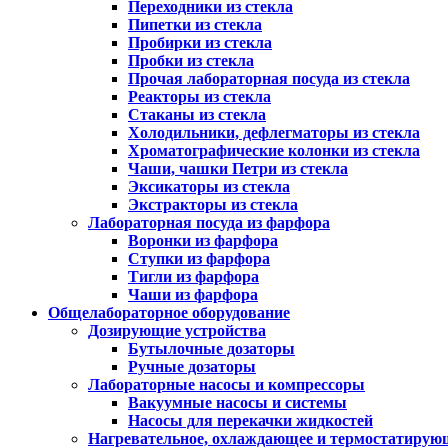
Переходники из стекла
Пипетки из стекла
Пробирки из стекла
Пробки из стекла
Прочая лабораторная посуда из стекла
Реакторы из стекла
Стаканы из стекла
Холодильники, дефлегматоры из стекла
Хроматографические колонки из стекла
Чаши, чашки Петри из стекла
Эксикаторы из стекла
Экстракторы из стекла
Лабораторная посуда из фарфора
Воронки из фарфора
Ступки из фарфора
Тигли из фарфора
Чаши из фарфора
Общелабораторное оборудование
Дозирующие устройства
Бутылочные дозаторы
Ручные дозаторы
Лабораторные насосы и компрессоры
Вакуумные насосы и системы
Насосы для перекачки жидкостей
Нагревательное, охлаждающее и термостатирую