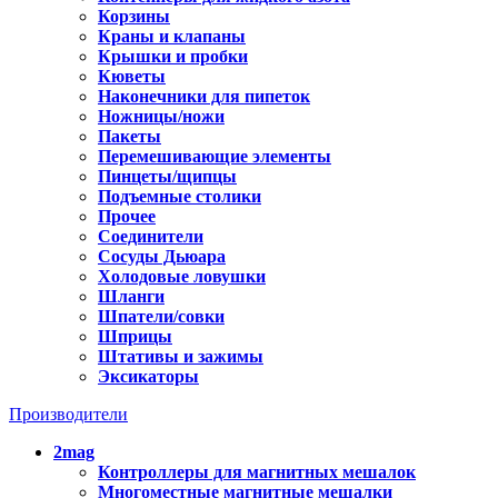
Корзины
Краны и клапаны
Крышки и пробки
Кюветы
Наконечники для пипеток
Ножницы/ножи
Пакеты
Перемешивающие элементы
Пинцеты/щипцы
Подъемные столики
Прочее
Соединители
Сосуды Дьюара
Холодовые ловушки
Шланги
Шпатели/совки
Шприцы
Штативы и зажимы
Эксикаторы
Производители
2mag
Контроллеры для магнитных мешалок
Многоместные магнитные мешалки