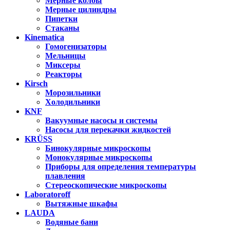
Мерные колбы
Мерные цилиндры
Пипетки
Стаканы
Kinematica
Гомогенизаторы
Мельницы
Миксеры
Реакторы
Kirsch
Морозильники
Холодильники
KNF
Вакуумные насосы и системы
Насосы для перекачки жидкостей
KRÜSS
Бинокулярные микроскопы
Монокулярные микроскопы
Приборы для определения температуры
плавления
Стереоскопические микроскопы
Laboratoroff
Вытяжные шкафы
LAUDA
Водяные бани