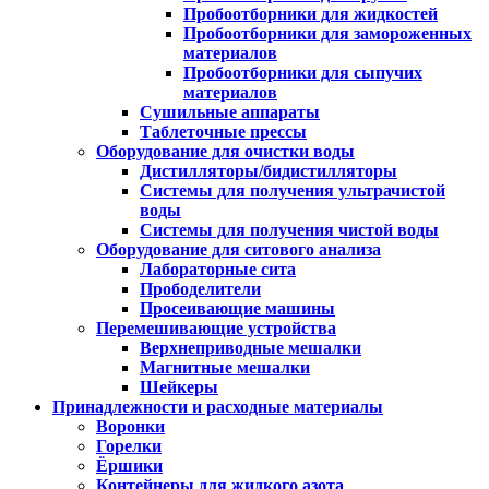
Пробоотборники для жидкостей
Пробоотборники для замороженных
материалов
Пробоотборники для сыпучих
материалов
Сушильные аппараты
Таблеточные прессы
Оборудование для очистки воды
Дистилляторы/бидистилляторы
Системы для получения ультрачистой
воды
Системы для получения чистой воды
Оборудование для ситового анализа
Лабораторные сита
Прободелители
Просеивающие машины
Перемешивающие устройства
Верхнеприводные мешалки
Магнитные мешалки
Шейкеры
Принадлежности и расходные материалы
Воронки
Горелки
Ёршики
Контейнеры для жидкого азота