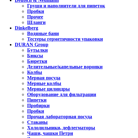
Deutsch & Neumann
Груши и наполнители для пипеток
Пробки
Прочее
Шланги
Dinkelberg
Водяные бани
Тестеры герметичности упаковки
DURAN Group
Бутылки
Бюксы
Бюретки
Делительные/капельные воронки
Колбы
Мерная посуда
Мерные колбы
Мерные цилиндры
Оборудование для фильтрации
Пипетки
Пробирки
Пробки
Прочая лабораторная посуда
Стаканы
Холодильники, дефлегматоры
Чаши, чашки Петри