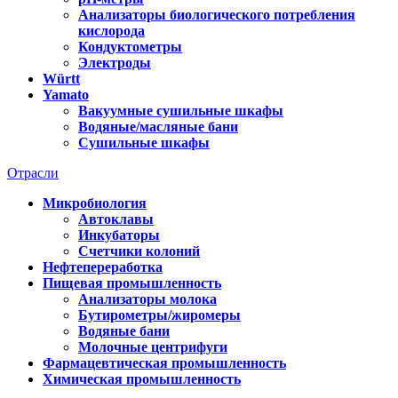
Анализаторы биологического потребления
кислорода
Кондуктометры
Электроды
Württ
Yamato
Вакуумные сушильные шкафы
Водяные/масляные бани
Сушильные шкафы
Отрасли
Микробиология
Автоклавы
Инкубаторы
Счетчики колоний
Нефтепереработка
Пищевая промышленность
Анализаторы молока
Бутирометры/жиромеры
Водяные бани
Молочные центрифуги
Фармацевтическая промышленность
Химическая промышленность