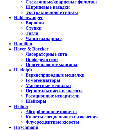
Стеклянные/кварцевые фильтры
Шприцевые насадки
Экстракционные гильзы
Haldenwanger
Воронки
Ступки
Тигли
Чаши выпарные
Hamilton
Haver & Boecker
Лабораторные сита
Прободелители
Просеивающие машины
Heidolph
Верхнеприводные мешалки
Гомогенизаторы
Магнитные мешалки
Перистальтические насосы
Ротационные испарители
Шейкеры
Hellma
Абсорбционные кюветы
Кюветы специального назначения
Флуоресцентные кюветы
Hirschmann