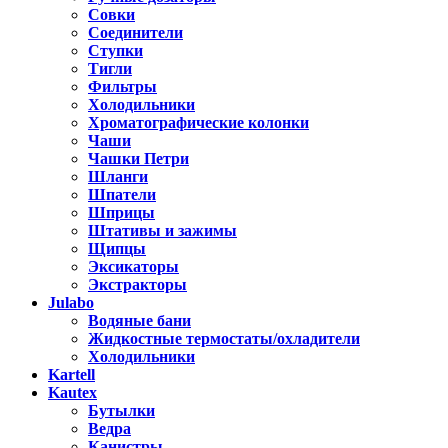
Совки
Соединители
Ступки
Тигли
Фильтры
Холодильники
Хроматографические колонки
Чаши
Чашки Петри
Шланги
Шпатели
Шприцы
Штативы и зажимы
Щипцы
Эксикаторы
Экстракторы
Julabo
Водяные бани
Жидкостные термостаты/охладители
Холодильники
Kartell
Kautex
Бутылки
Ведра
Канистры