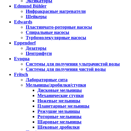
Эксикаторы
Edmund Bühler
Инфракрасные нагреватели
Шейкеры
Edwards
Пластинчато-роторные насосы
Спиральные насосы
Турбомолекулярные насосы
Eppendorf
Дозаторы
Центрифуги
Evoqua
Системы для получения ультрачистой воды
Системы для получения чистой воды
Fritsch
Лабораторные сита
Мельницы/дробилки/ступки
Дисковые мельницы
Механические ступки
Ножевые мельницы
Планетарные мельницы
Режущие мельницы
Роторные мельницы
Шаровые мельницы
Щековые дробилки