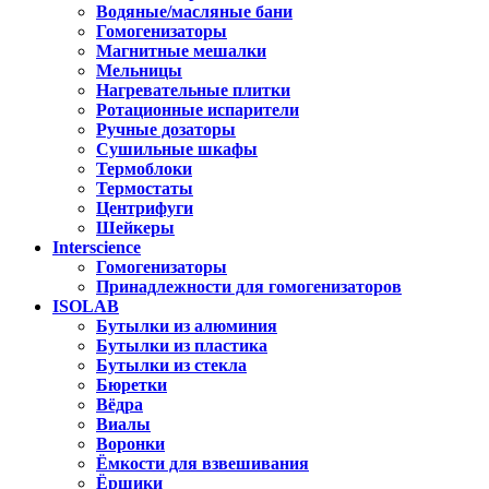
Водяные/масляные бани
Гомогенизаторы
Магнитные мешалки
Мельницы
Нагревательные плитки
Ротационные испарители
Ручные дозаторы
Сушильные шкафы
Термоблоки
Термостаты
Центрифуги
Шейкеры
Interscience
Гомогенизаторы
Принадлежности для гомогенизаторов
ISOLAB
Бутылки из алюминия
Бутылки из пластика
Бутылки из стекла
Бюретки
Вёдра
Виалы
Воронки
Ёмкости для взвешивания
Ёршики