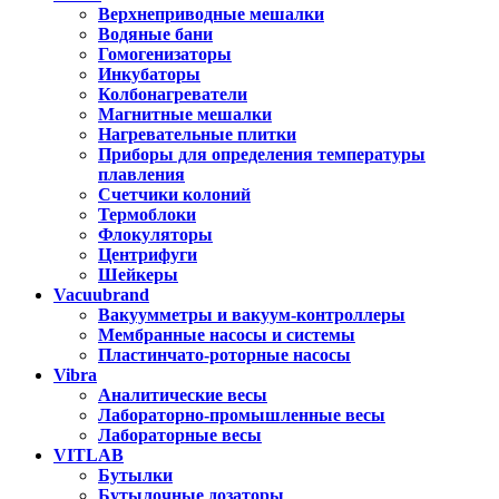
Верхнеприводные мешалки
Водяные бани
Гомогенизаторы
Инкубаторы
Колбонагреватели
Магнитные мешалки
Нагревательные плитки
Приборы для определения температуры
плавления
Счетчики колоний
Термоблоки
Флокуляторы
Центрифуги
Шейкеры
Vacuubrand
Вакуумметры и вакуум-контроллеры
Мембранные насосы и системы
Пластинчато-роторные насосы
Vibra
Аналитические весы
Лабораторно-промышленные весы
Лабораторные весы
VITLAB
Бутылки
Бутылочные дозаторы