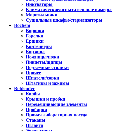
Инкубаторы
Климатические/испытательные камеры
Морозильники
Сушильные шкафы/стерилизаторы
Bochem
Воронки
Горелки
Ёршики
Контейнеры
Корзины
Ножницы/ножи
Пинцеты/щипцы
Подъемные столики
Прочее
Шпатели/совки
Штативы и зажимы
Bohlender
Колбы
Крышки и пробки
Перемешивающие элементы
Пробирки
Прочая лабораторная посуда
Стаканы
Шланги
Эксикаторы