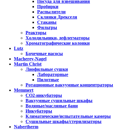
Посуда для взвешивания
Пробирки
Распылители
Склянки Дрекселя
Стаканы
Фильтры
Реакторы
Холодильники, дефлегматоры
Хроматографические колонки
Lutz
Бочечные насосы
Macherey-Nagel
Martin Christ
Лиофильные сушки
Лабораторные
Пилотные
Ротационные вакуумные концентраторы
Memmert
CO2-инкубаторы
Вакуумные сушильные шкафы
Водяные/масляные бани
Инкубаторы
Климатические/испытательные камеры
Сушильные шкафы/стерилизаторы
Nabertherm