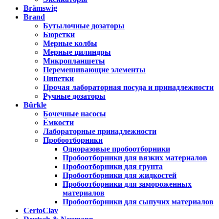
Brämswig
Brand
Бутылочные дозаторы
Бюретки
Мерные колбы
Мерные цилиндры
Микропланшеты
Перемешивающие элементы
Пипетки
Прочая лабораторная посуда и принадлежности
Ручные дозаторы
Bürkle
Бочечные насосы
Ёмкости
Лабораторные принадлежности
Пробоотборники
Одноразовые пробоотборники
Пробоотборники для вязких материалов
Пробоотборники для грунта
Пробоотборники для жидкостей
Пробоотборники для замороженных
материалов
Пробоотборники для сыпучих материалов
CertoClav