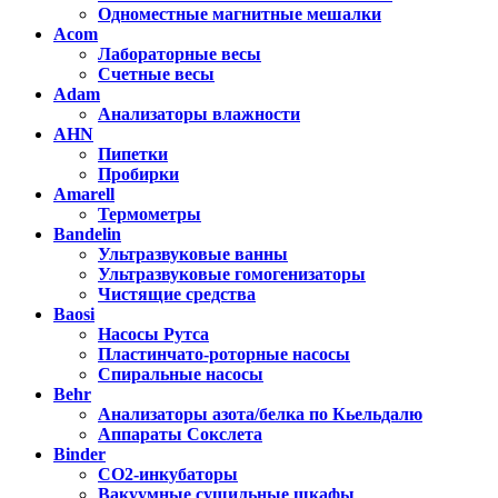
Одноместные магнитные мешалки
Acom
Лабораторные весы
Счетные весы
Adam
Анализаторы влажности
AHN
Пипетки
Пробирки
Amarell
Термометры
Bandelin
Ультразвуковые ванны
Ультразвуковые гомогенизаторы
Чистящие средства
Baosi
Насосы Рутса
Пластинчато-роторные насосы
Спиральные насосы
Behr
Анализаторы азота/белка по Кьельдалю
Аппараты Сокслета
Binder
CO2-инкубаторы
Вакуумные сушильные шкафы