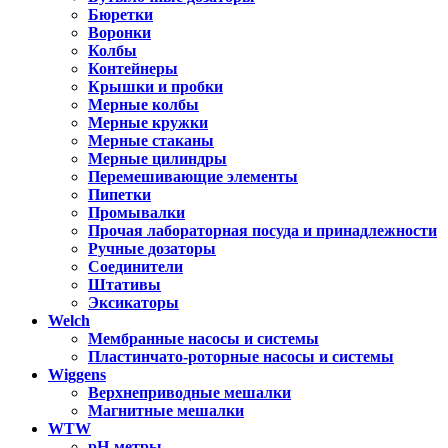
Бюретки
Воронки
Колбы
Контейнеры
Крышки и пробки
Мерные колбы
Мерные кружки
Мерные стаканы
Мерные цилиндры
Перемешивающие элементы
Пипетки
Промывалки
Прочая лабораторная посуда и принадлежности
Ручные дозаторы
Соединители
Штативы
Эксикаторы
Welch
Мембранные насосы и системы
Пластинчато-роторные насосы и системы
Wiggens
Верхнеприводные мешалки
Магнитные мешалки
WTW
pH-метры