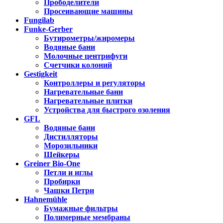
Прободелители
Просеивающие машины
Fungilab
Funke-Gerber
Бутирометры/жиромеры
Водяные бани
Молочные центрифуги
Счетчики колоний
Gestigkeit
Контроллеры и регуляторы
Нагревательные бани
Нагревательные плитки
Устройства для быстрого озоления
GFL
Водяные бани
Дистилляторы
Морозильники
Шейкеры
Greiner Bio-One
Петли и иглы
Пробирки
Чашки Петри
Hahnemühle
Бумажные фильтры
Полимерные мембраны