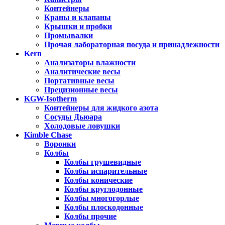
Контейнеры
Краны и клапаны
Крышки и пробки
Промывалки
Прочая лабораторная посуда и принадлежности
Kern
Анализаторы влажности
Аналитические весы
Портативные весы
Прецизионные весы
KGW-Isotherm
Контейнеры для жидкого азота
Сосуды Дьюара
Холодовые ловушки
Kimble Chase
Воронки
Колбы
Колбы грушевидные
Колбы испарительные
Колбы конические
Колбы круглодонные
Колбы многогорлые
Колбы плоскодонные
Колбы прочие