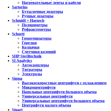
Нагревательные ленты и кабели
Sartorius
Бутылочные дозаторы
Ручные дозаторы
Schmidt + Haensch
Поляриметры
Рефрактометры
Schuett
Гомогенизаторы
Горелки
Колпачки
Счетчики колоний
SHP Steriltechnik
SI Analytics
Автосамплеры
Титраторы
Электроды
Sigma
Высокоскоростные центрифуги с охлаждением
Микроцентрифуги
Напольные центрифуги большого объема
Универсальные центрифуги
Универсальные центрифуги большого объема
Центрифуги малого объема
Stuart