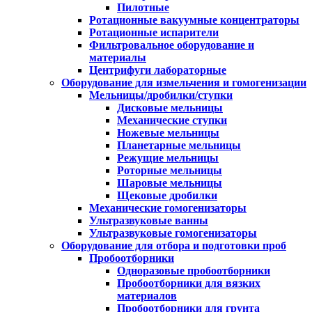
Пилотные
Ротационные вакуумные концентраторы
Ротационные испарители
Фильтровальное оборудование и
материалы
Центрифуги лабораторные
Оборудование для измельчения и гомогенизации
Мельницы/дробилки/ступки
Дисковые мельницы
Механические ступки
Ножевые мельницы
Планетарные мельницы
Режущие мельницы
Роторные мельницы
Шаровые мельницы
Щековые дробилки
Механические гомогенизаторы
Ультразвуковые ванны
Ультразвуковые гомогенизаторы
Оборудование для отбора и подготовки проб
Пробоотборники
Одноразовые пробоотборники
Пробоотборники для вязких
материалов
Пробоотборники для грунта