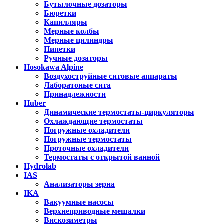
Бутылочные дозаторы
Бюретки
Капилляры
Мерные колбы
Мерные цилиндры
Пипетки
Ручные дозаторы
Hosokawa Alpine
Воздухоструйные ситовые аппараты
Лаборатоные сита
Принадлежности
Huber
Динамические термостаты-циркуляторы
Охлаждающие термостаты
Погружные охладители
Погружные термостаты
Проточные охладители
Термостаты с открытой ванной
Hydrolab
IAS
Анализаторы зерна
IKA
Вакуумные насосы
Верхнеприводные мешалки
Вискозиметры