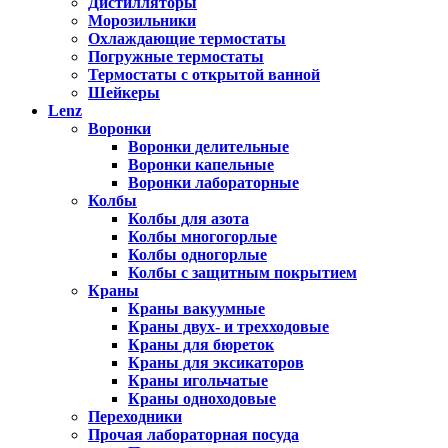
Дистилляторы
Морозильники
Охлаждающие термостаты
Погружные термостаты
Термостаты с открытой ванной
Шейкеры
Lenz
Воронки
Воронки делительные
Воронки капельные
Воронки лабораторные
Колбы
Колбы для азота
Колбы многогорлые
Колбы одногорлые
Колбы с защитным покрытием
Краны
Краны вакуумные
Краны двух- и трехходовые
Краны для бюреток
Краны для эксикаторов
Краны игольчатые
Краны одноходовые
Переходники
Прочая лабораторная посуда