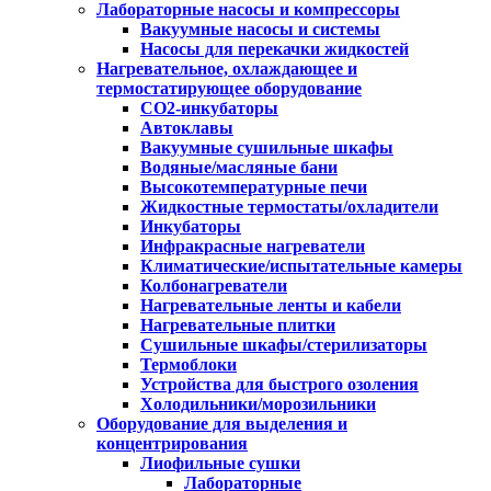
Лабораторные насосы и компрессоры
Вакуумные насосы и системы
Насосы для перекачки жидкостей
Нагревательное, охлаждающее и
термостатирующее оборудование
CO2-инкубаторы
Автоклавы
Вакуумные сушильные шкафы
Водяные/масляные бани
Высокотемпературные печи
Жидкостные термостаты/охладители
Инкубаторы
Инфракрасные нагреватели
Климатические/испытательные камеры
Колбонагреватели
Нагревательные ленты и кабели
Нагревательные плитки
Сушильные шкафы/стерилизаторы
Термоблоки
Устройства для быстрого озоления
Холодильники/морозильники
Оборудование для выделения и
концентрирования
Лиофильные сушки
Лабораторные