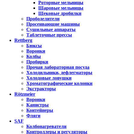
Роторные мельницы
Шаровые мельницы
Щековые дробилки
Прободелители
Просеивающие машины
Сушильные аппараты
Таблеточные прессы
Rettberg
Бюксы
Воронки
Колбы
Пробирки
Прочая лабораторная посуда
Холодильники, дефлегматоры
Холодовые ловушки
Хроматографические колонки
Экстракторы
Rötzmeier
Воронки
Канистры
Контейнеры
Фляги
SAF
Колбонагреватели
Контроллеры и регуляторы