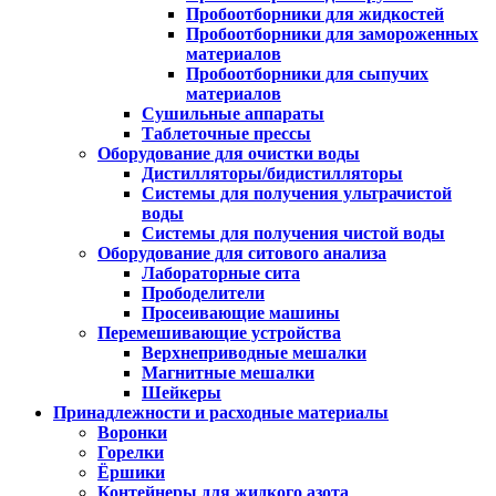
Пробоотборники для жидкостей
Пробоотборники для замороженных
материалов
Пробоотборники для сыпучих
материалов
Сушильные аппараты
Таблеточные прессы
Оборудование для очистки воды
Дистилляторы/бидистилляторы
Системы для получения ультрачистой
воды
Системы для получения чистой воды
Оборудование для ситового анализа
Лабораторные сита
Прободелители
Просеивающие машины
Перемешивающие устройства
Верхнеприводные мешалки
Магнитные мешалки
Шейкеры
Принадлежности и расходные материалы
Воронки
Горелки
Ёршики
Контейнеры для жидкого азота