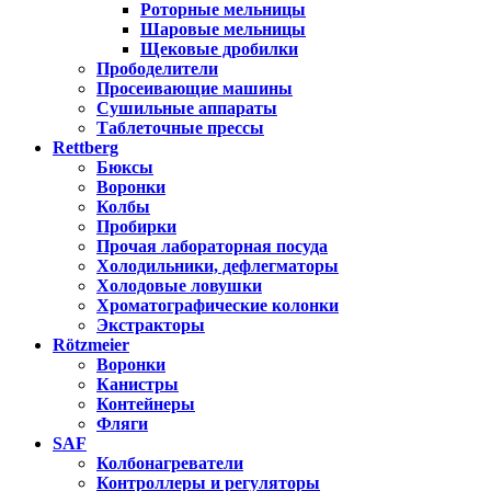
Роторные мельницы
Шаровые мельницы
Щековые дробилки
Прободелители
Просеивающие машины
Сушильные аппараты
Таблеточные прессы
Rettberg
Бюксы
Воронки
Колбы
Пробирки
Прочая лабораторная посуда
Холодильники, дефлегматоры
Холодовые ловушки
Хроматографические колонки
Экстракторы
Rötzmeier
Воронки
Канистры
Контейнеры
Фляги
SAF
Колбонагреватели
Контроллеры и регуляторы