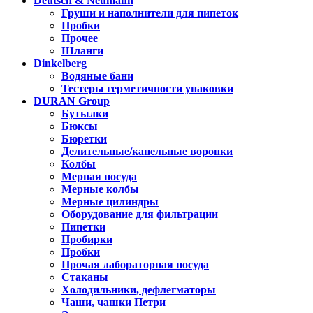
Deutsch & Neumann
Груши и наполнители для пипеток
Пробки
Прочее
Шланги
Dinkelberg
Водяные бани
Тестеры герметичности упаковки
DURAN Group
Бутылки
Бюксы
Бюретки
Делительные/капельные воронки
Колбы
Мерная посуда
Мерные колбы
Мерные цилиндры
Оборудование для фильтрации
Пипетки
Пробирки
Пробки
Прочая лабораторная посуда
Стаканы
Холодильники, дефлегматоры
Чаши, чашки Петри