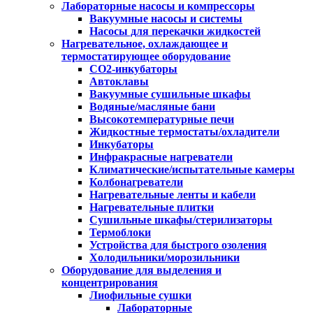
Лабораторные насосы и компрессоры
Вакуумные насосы и системы
Насосы для перекачки жидкостей
Нагревательное, охлаждающее и
термостатирующее оборудование
CO2-инкубаторы
Автоклавы
Вакуумные сушильные шкафы
Водяные/масляные бани
Высокотемпературные печи
Жидкостные термостаты/охладители
Инкубаторы
Инфракрасные нагреватели
Климатические/испытательные камеры
Колбонагреватели
Нагревательные ленты и кабели
Нагревательные плитки
Сушильные шкафы/стерилизаторы
Термоблоки
Устройства для быстрого озоления
Холодильники/морозильники
Оборудование для выделения и
концентрирования
Лиофильные сушки
Лабораторные