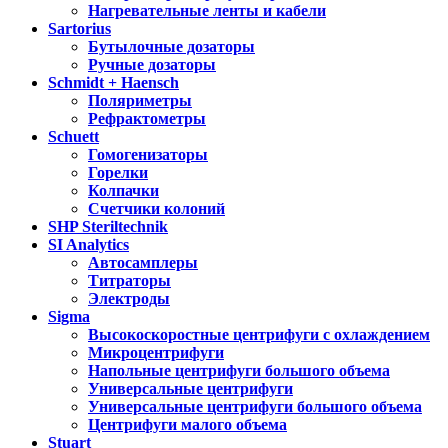
Нагревательные ленты и кабели
Sartorius
Бутылочные дозаторы
Ручные дозаторы
Schmidt + Haensch
Поляриметры
Рефрактометры
Schuett
Гомогенизаторы
Горелки
Колпачки
Счетчики колоний
SHP Steriltechnik
SI Analytics
Автосамплеры
Титраторы
Электроды
Sigma
Высокоскоростные центрифуги с охлаждением
Микроцентрифуги
Напольные центрифуги большого объема
Универсальные центрифуги
Универсальные центрифуги большого объема
Центрифуги малого объема
Stuart