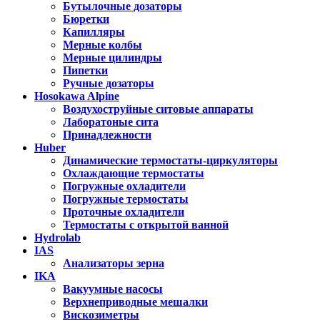
Бутылочные дозаторы
Бюретки
Капилляры
Мерные колбы
Мерные цилиндры
Пипетки
Ручные дозаторы
Hosokawa Alpine
Воздухоструйные ситовые аппараты
Лаборатоные сита
Принадлежности
Huber
Динамические термостаты-циркуляторы
Охлаждающие термостаты
Погружные охладители
Погружные термостаты
Проточные охладители
Термостаты с открытой ванной
Hydrolab
IAS
Анализаторы зерна
IKA
Вакуумные насосы
Верхнеприводные мешалки
Вискозиметры