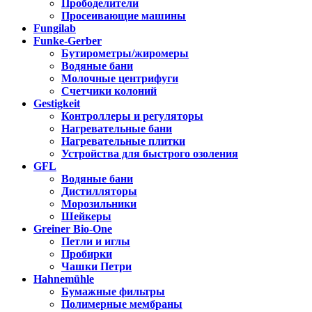
Прободелители
Просеивающие машины
Fungilab
Funke-Gerber
Бутирометры/жиромеры
Водяные бани
Молочные центрифуги
Счетчики колоний
Gestigkeit
Контроллеры и регуляторы
Нагревательные бани
Нагревательные плитки
Устройства для быстрого озоления
GFL
Водяные бани
Дистилляторы
Морозильники
Шейкеры
Greiner Bio-One
Петли и иглы
Пробирки
Чашки Петри
Hahnemühle
Бумажные фильтры
Полимерные мембраны