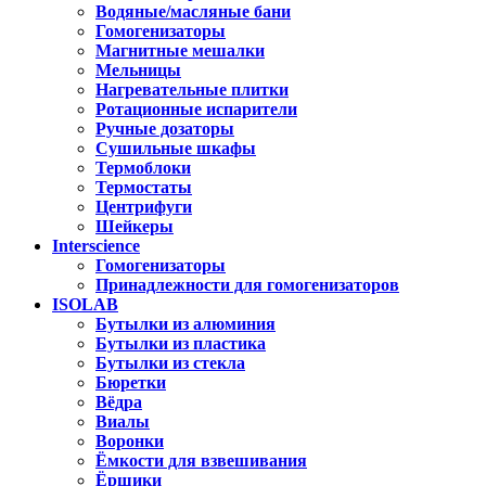
Водяные/масляные бани
Гомогенизаторы
Магнитные мешалки
Мельницы
Нагревательные плитки
Ротационные испарители
Ручные дозаторы
Сушильные шкафы
Термоблоки
Термостаты
Центрифуги
Шейкеры
Interscience
Гомогенизаторы
Принадлежности для гомогенизаторов
ISOLAB
Бутылки из алюминия
Бутылки из пластика
Бутылки из стекла
Бюретки
Вёдра
Виалы
Воронки
Ёмкости для взвешивания
Ёршики