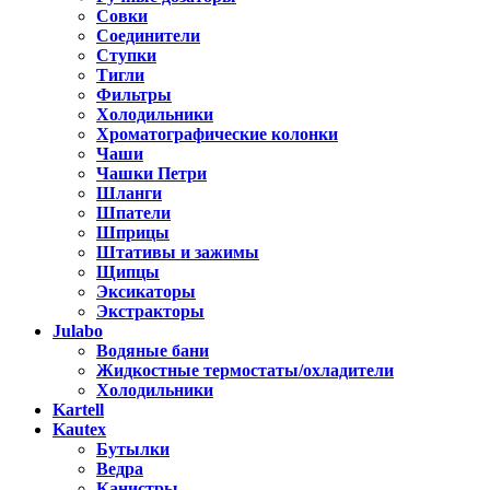
Совки
Соединители
Ступки
Тигли
Фильтры
Холодильники
Хроматографические колонки
Чаши
Чашки Петри
Шланги
Шпатели
Шприцы
Штативы и зажимы
Щипцы
Эксикаторы
Экстракторы
Julabo
Водяные бани
Жидкостные термостаты/охладители
Холодильники
Kartell
Kautex
Бутылки
Ведра
Канистры