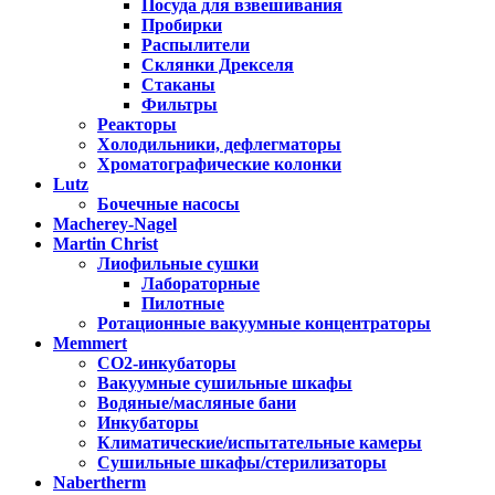
Посуда для взвешивания
Пробирки
Распылители
Склянки Дрекселя
Стаканы
Фильтры
Реакторы
Холодильники, дефлегматоры
Хроматографические колонки
Lutz
Бочечные насосы
Macherey-Nagel
Martin Christ
Лиофильные сушки
Лабораторные
Пилотные
Ротационные вакуумные концентраторы
Memmert
CO2-инкубаторы
Вакуумные сушильные шкафы
Водяные/масляные бани
Инкубаторы
Климатические/испытательные камеры
Сушильные шкафы/стерилизаторы
Nabertherm