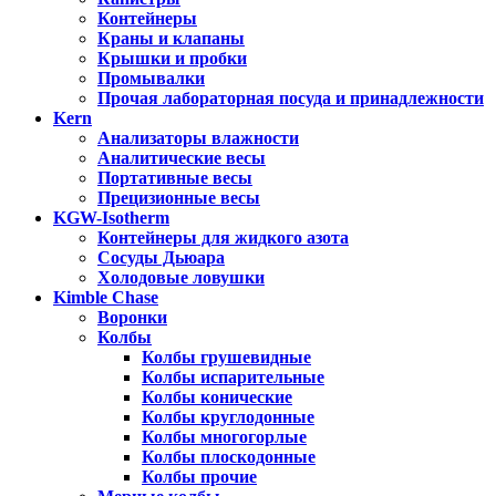
Контейнеры
Краны и клапаны
Крышки и пробки
Промывалки
Прочая лабораторная посуда и принадлежности
Kern
Анализаторы влажности
Аналитические весы
Портативные весы
Прецизионные весы
KGW-Isotherm
Контейнеры для жидкого азота
Сосуды Дьюара
Холодовые ловушки
Kimble Chase
Воронки
Колбы
Колбы грушевидные
Колбы испарительные
Колбы конические
Колбы круглодонные
Колбы многогорлые
Колбы плоскодонные
Колбы прочие