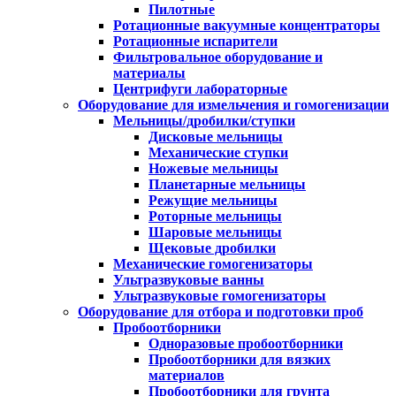
Пилотные
Ротационные вакуумные концентраторы
Ротационные испарители
Фильтровальное оборудование и
материалы
Центрифуги лабораторные
Оборудование для измельчения и гомогенизации
Мельницы/дробилки/ступки
Дисковые мельницы
Механические ступки
Ножевые мельницы
Планетарные мельницы
Режущие мельницы
Роторные мельницы
Шаровые мельницы
Щековые дробилки
Механические гомогенизаторы
Ультразвуковые ванны
Ультразвуковые гомогенизаторы
Оборудование для отбора и подготовки проб
Пробоотборники
Одноразовые пробоотборники
Пробоотборники для вязких
материалов
Пробоотборники для грунта