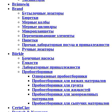
Brämswig
Brand
Бутылочные дозаторы
Бюретки
Мерные колбы
Мерные цилиндры
Микропланшеты
Перемешивающие элементы
Пипетки
Прочая лабораторная посуда и принадлежности
Ручные дозаторы
Bürkle
Бочечные насосы
Ёмкости
Лабораторные принадлежности
Пробоотборники
Одноразовые пробоотборники
Пробоотборники для вязких материалов
Пробоотборники для грунта
Пробоотборники для жидкостей
Пробоотборники для замороженных
материалов
Пробоотборники для сыпучих материалов
CertoClav