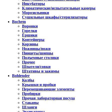
Инкубаторы
Климатические/испытательные камеры
Морозильники
Сушильные шкафы/стерилизаторы
Bochem
Воронки
Горелки
Ёршики
Контейнеры
Корзины
Ножницы/ножи
Пинцеты/щипцы
Подъемные столики
Прочее
Шпатели/совки
Штативы и зажимы
Bohlender
Колбы
Крышки и пробки
Перемешивающие элементы
Пробирки
Прочая лабораторная посуда
Стаканы
Шланги
Эксикаторы