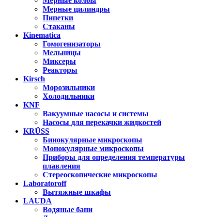
Мерные колбы
Мерные цилиндры
Пипетки
Стаканы
Kinematica
Гомогенизаторы
Мельницы
Миксеры
Реакторы
Kirsch
Морозильники
Холодильники
KNF
Вакуумные насосы и системы
Насосы для перекачки жидкостей
KRÜSS
Бинокулярные микроскопы
Монокулярные микроскопы
Приборы для определения температуры
плавления
Стереоскопические микроскопы
Laboratoroff
Вытяжные шкафы
LAUDA
Водяные бани