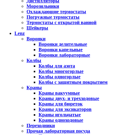
Дистилляторы
Морозильники
Охлаждающие термостаты
Погружные термостаты
Термостаты с открытой ванной
Шейкеры
Lenz
Воронки
Воронки делительные
Воронки капельные
Воронки лабораторные
Колбы
Колбы для азота
Колбы многогорлые
Колбы одногорлые
Колбы с защитным покрытием
Краны
Краны вакуумные
Краны двух- и трехходовые
Краны для бюреток
Краны для эксикаторов
Краны игольчатые
Краны одноходовые
Переходники
Прочая лабораторная посуда