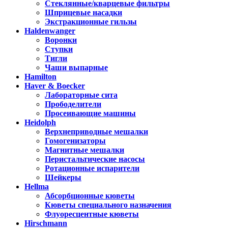
Стеклянные/кварцевые фильтры
Шприцевые насадки
Экстракционные гильзы
Haldenwanger
Воронки
Ступки
Тигли
Чаши выпарные
Hamilton
Haver & Boecker
Лабораторные сита
Прободелители
Просеивающие машины
Heidolph
Верхнеприводные мешалки
Гомогенизаторы
Магнитные мешалки
Перистальтические насосы
Ротационные испарители
Шейкеры
Hellma
Абсорбционные кюветы
Кюветы специального назначения
Флуоресцентные кюветы
Hirschmann