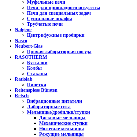
Муфельные печи
Печи для прикладного искусства
Печи для специальных задач
Сушильные шкафы
Трубчатые печи
Nalgene
Центрифужные пробирки
Nasco
Neubert-Glas
Прочая лабораторная посуда
RASOTHERM
Бутылки
Колбы
Стаканы
Ratiolab
Пипетки
Reitenspiess Bürsten
Retsch
Вибрационные питатели
Лабораторные сита
Мельницы/дробилки/ступки
Дисковые мельницы
Механические ступки
Ножевые мельницы
Режущие мельницы