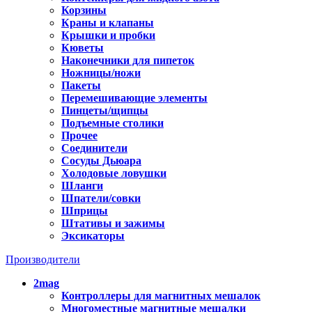
Корзины
Краны и клапаны
Крышки и пробки
Кюветы
Наконечники для пипеток
Ножницы/ножи
Пакеты
Перемешивающие элементы
Пинцеты/щипцы
Подъемные столики
Прочее
Соединители
Сосуды Дьюара
Холодовые ловушки
Шланги
Шпатели/совки
Шприцы
Штативы и зажимы
Эксикаторы
Производители
2mag
Контроллеры для магнитных мешалок
Многоместные магнитные мешалки