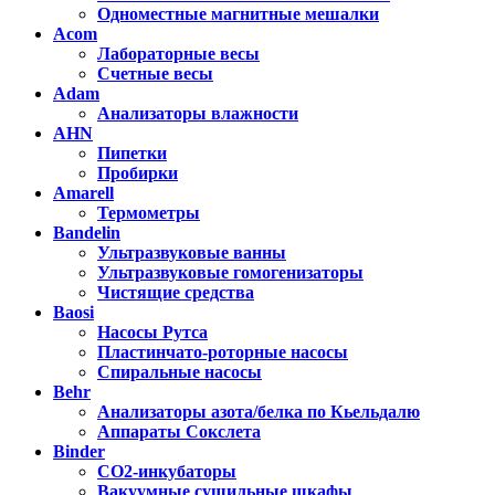
Одноместные магнитные мешалки
Acom
Лабораторные весы
Счетные весы
Adam
Анализаторы влажности
AHN
Пипетки
Пробирки
Amarell
Термометры
Bandelin
Ультразвуковые ванны
Ультразвуковые гомогенизаторы
Чистящие средства
Baosi
Насосы Рутса
Пластинчато-роторные насосы
Спиральные насосы
Behr
Анализаторы азота/белка по Кьельдалю
Аппараты Сокслета
Binder
CO2-инкубаторы
Вакуумные сушильные шкафы