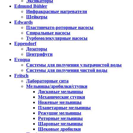
Эксикаторы
Edmund Bühler
Инфракрасные нагреватели
Шейкеры
Edwards
Пластинчато-роторные насосы
Спиральные насосы
Турбомолекулярные насосы
Eppendorf
Дозаторы
Центрифуги
Evoqua
Системы для получения ультрачистой воды
Системы для получения чистой воды
Fritsch
Лабораторные сита
Мельницы/дробилки/ступки
Дисковые мельницы
Механические ступки
Ножевые мельницы
Планетарные мельницы
Режущие мельницы
Роторные мельницы
Шаровые мельницы
Щековые дробилки