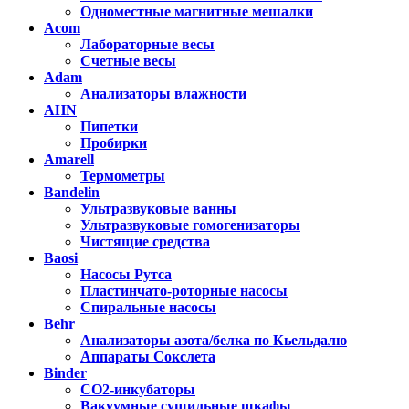
Одноместные магнитные мешалки
Acom
Лабораторные весы
Счетные весы
Adam
Анализаторы влажности
AHN
Пипетки
Пробирки
Amarell
Термометры
Bandelin
Ультразвуковые ванны
Ультразвуковые гомогенизаторы
Чистящие средства
Baosi
Насосы Рутса
Пластинчато-роторные насосы
Спиральные насосы
Behr
Анализаторы азота/белка по Кьельдалю
Аппараты Сокслета
Binder
CO2-инкубаторы
Вакуумные сушильные шкафы