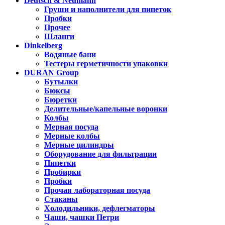
Deutsch & Neumann
Груши и наполнители для пипеток
Пробки
Прочее
Шланги
Dinkelberg
Водяные бани
Тестеры герметичности упаковки
DURAN Group
Бутылки
Бюксы
Бюретки
Делительные/капельные воронки
Колбы
Мерная посуда
Мерные колбы
Мерные цилиндры
Оборудование для фильтрации
Пипетки
Пробирки
Пробки
Прочая лабораторная посуда
Стаканы
Холодильники, дефлегматоры
Чаши, чашки Петри