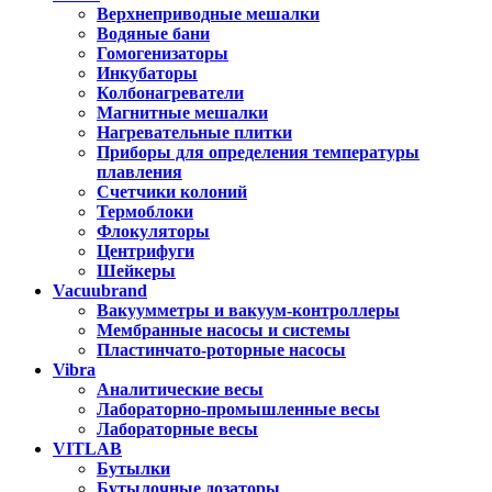
Верхнеприводные мешалки
Водяные бани
Гомогенизаторы
Инкубаторы
Колбонагреватели
Магнитные мешалки
Нагревательные плитки
Приборы для определения температуры
плавления
Счетчики колоний
Термоблоки
Флокуляторы
Центрифуги
Шейкеры
Vacuubrand
Вакуумметры и вакуум-контроллеры
Мембранные насосы и системы
Пластинчато-роторные насосы
Vibra
Аналитические весы
Лабораторно-промышленные весы
Лабораторные весы
VITLAB
Бутылки
Бутылочные дозаторы