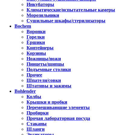
Инкубаторы
Климатические/испытательные камеры
Морозильники
Сушильные шкафы/стерилизаторы
Bochem
Воронки
Горелки
Ёршики
Контейнеры
Корзины
Ножницы/ножи
Пинцеты/щипцы
Подъемные столики
Прочее
Шпатели/совки
Штативы и зажимы
Bohlender
Колбы
Крышки и пробки
Перемешивающие элементы
Пробирки
Прочая лабораторная посуда
Стаканы
Шланги
Эксикаторы