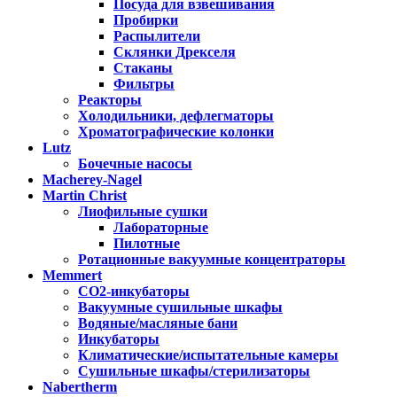
Посуда для взвешивания
Пробирки
Распылители
Склянки Дрекселя
Стаканы
Фильтры
Реакторы
Холодильники, дефлегматоры
Хроматографические колонки
Lutz
Бочечные насосы
Macherey-Nagel
Martin Christ
Лиофильные сушки
Лабораторные
Пилотные
Ротационные вакуумные концентраторы
Memmert
CO2-инкубаторы
Вакуумные сушильные шкафы
Водяные/масляные бани
Инкубаторы
Климатические/испытательные камеры
Сушильные шкафы/стерилизаторы
Nabertherm