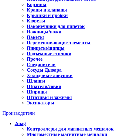
Корзины
Краны и клапаны
Крышки и пробки
Кюветы
Наконечники для пипеток
Ножницы/ножи
Пакеты
Перемешивающие элементы
Пинцеты/щипцы
Подъемные столики
Прочее
Соединители
Сосуды Дьюара
Холодовые ловушки
Шланги
Шпатели/совки
Шприцы
Штативы и зажимы
Эксикаторы
Производители
2mag
Контроллеры для магнитных мешалок
Многоместные магнитные мешалки