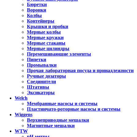
Бюретки
Воронки
Колбы
Контейнеры
Крышки и пробки
Мерные колбы
Мерные кружки
Мерные стаканы
Мерные цилиндры
Перемешивающие элементы
Пипетки
Промывалки
Прочая лабораторная посуда и принадлежности
Ручные дозаторы
Соединители
Штативы
Эксикаторы
Welch
Мембранные насосы и системы
Пластинчато-роторные насосы и системы
Wiggens
Верхнеприводные мешалки
Магнитные мешалки
WTW
pH-метры