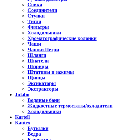
Совки
Соединители
Ступки
Тигли
Фильтры
Холодильники
Хроматографические колонки
Чаши
Чашки Петри
Шланги
Шпатели
Шприцы
Штативы и зажимы
Щипцы
Эксикаторы
Экстракторы
Julabo
Водяные бани
Жидкостные термостаты/охладители
Холодильники
Kartell
Kautex
Бутылки
Ведра
Канистры