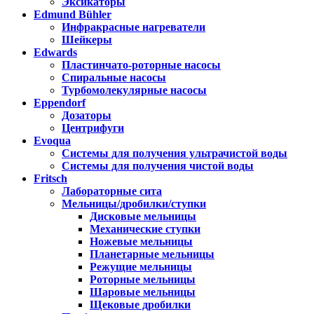
Эксикаторы
Edmund Bühler
Инфракрасные нагреватели
Шейкеры
Edwards
Пластинчато-роторные насосы
Спиральные насосы
Турбомолекулярные насосы
Eppendorf
Дозаторы
Центрифуги
Evoqua
Системы для получения ультрачистой воды
Системы для получения чистой воды
Fritsch
Лабораторные сита
Мельницы/дробилки/ступки
Дисковые мельницы
Механические ступки
Ножевые мельницы
Планетарные мельницы
Режущие мельницы
Роторные мельницы
Шаровые мельницы
Щековые дробилки