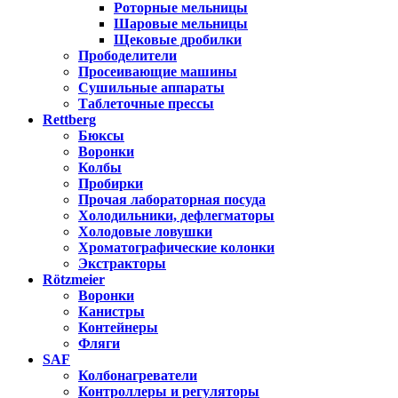
Роторные мельницы
Шаровые мельницы
Щековые дробилки
Прободелители
Просеивающие машины
Сушильные аппараты
Таблеточные прессы
Rettberg
Бюксы
Воронки
Колбы
Пробирки
Прочая лабораторная посуда
Холодильники, дефлегматоры
Холодовые ловушки
Хроматографические колонки
Экстракторы
Rötzmeier
Воронки
Канистры
Контейнеры
Фляги
SAF
Колбонагреватели
Контроллеры и регуляторы