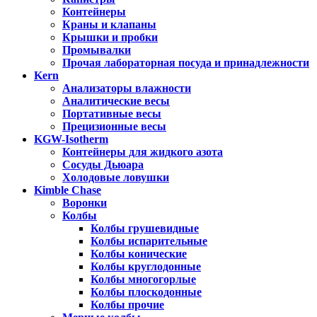
Контейнеры
Краны и клапаны
Крышки и пробки
Промывалки
Прочая лабораторная посуда и принадлежности
Kern
Анализаторы влажности
Аналитические весы
Портативные весы
Прецизионные весы
KGW-Isotherm
Контейнеры для жидкого азота
Сосуды Дьюара
Холодовые ловушки
Kimble Chase
Воронки
Колбы
Колбы грушевидные
Колбы испарительные
Колбы конические
Колбы круглодонные
Колбы многогорлые
Колбы плоскодонные
Колбы прочие