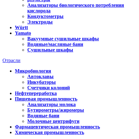
Анализаторы биологического потребления
кислорода
Кондуктометры
Электроды
Württ
Yamato
Вакуумные сушильные шкафы
Водяные/масляные бани
Сушильные шкафы
Отрасли
Микробиология
Автоклавы
Инкубаторы
Счетчики колоний
Нефтепереработка
Пищевая промышленность
Анализаторы молока
Бутирометры/жиромеры
Водяные бани
Молочные центрифуги
Фармацевтическая промышленность
Химическая промышленность