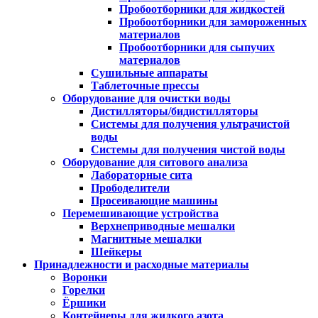
Пробоотборники для жидкостей
Пробоотборники для замороженных
материалов
Пробоотборники для сыпучих
материалов
Сушильные аппараты
Таблеточные прессы
Оборудование для очистки воды
Дистилляторы/бидистилляторы
Системы для получения ультрачистой
воды
Системы для получения чистой воды
Оборудование для ситового анализа
Лабораторные сита
Прободелители
Просеивающие машины
Перемешивающие устройства
Верхнеприводные мешалки
Магнитные мешалки
Шейкеры
Принадлежности и расходные материалы
Воронки
Горелки
Ёршики
Контейнеры для жидкого азота