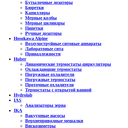
Бутылочные дозаторы
Бюретки
Капилляры
Мерные колбы
Мерные цилиндры
Пипетки
Ручные дозаторы
Hosokawa Alpine
Воздухоструйные ситовые аппараты
Лаборатоные сита
Принадлежности
Huber
Динамические термостаты-циркуляторы
Охлаждающие термостаты
Погружные охладители
Погружные термостаты
Проточные охладители
Термостаты с открытой ванной
Hydrolab
IAS
Анализаторы зерна
IKA
Вакуумные насосы
Верхнеприводные мешалки
Вискозиметры