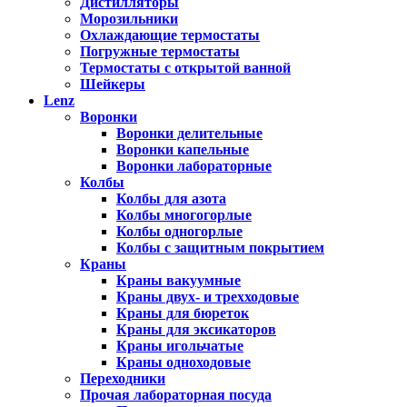
Дистилляторы
Морозильники
Охлаждающие термостаты
Погружные термостаты
Термостаты с открытой ванной
Шейкеры
Lenz
Воронки
Воронки делительные
Воронки капельные
Воронки лабораторные
Колбы
Колбы для азота
Колбы многогорлые
Колбы одногорлые
Колбы с защитным покрытием
Краны
Краны вакуумные
Краны двух- и трехходовые
Краны для бюреток
Краны для эксикаторов
Краны игольчатые
Краны одноходовые
Переходники
Прочая лабораторная посуда