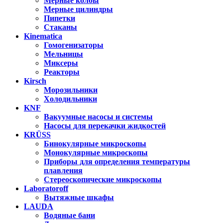
Мерные колбы
Мерные цилиндры
Пипетки
Стаканы
Kinematica
Гомогенизаторы
Мельницы
Миксеры
Реакторы
Kirsch
Морозильники
Холодильники
KNF
Вакуумные насосы и системы
Насосы для перекачки жидкостей
KRÜSS
Бинокулярные микроскопы
Монокулярные микроскопы
Приборы для определения температуры
плавления
Стереоскопические микроскопы
Laboratoroff
Вытяжные шкафы
LAUDA
Водяные бани