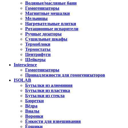
Водяные/масляные бани
Гомогенизаторы
Магнитные мешалки
Мельницы
Нагревательные плитки
Ротационные испарители
Ручные дозаторы
Сушильные шкафы
Термоблоки
Термостаты
Центрифуги
Шейкеры
Interscience
Гомогенизаторы
Принадлежности для гомогенизаторов
ISOLAB
Бутылки из алюминия
Бутылки из пластика
Бутылки из стекла
Бюретки
Вёдра
Виалы
Воронки
Ёмкости для взвешивания
Ёршики