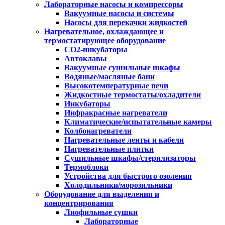
Лабораторные насосы и компрессоры
Вакуумные насосы и системы
Насосы для перекачки жидкостей
Нагревательное, охлаждающее и
термостатирующее оборудование
CO2-инкубаторы
Автоклавы
Вакуумные сушильные шкафы
Водяные/масляные бани
Высокотемпературные печи
Жидкостные термостаты/охладители
Инкубаторы
Инфракрасные нагреватели
Климатические/испытательные камеры
Колбонагреватели
Нагревательные ленты и кабели
Нагревательные плитки
Сушильные шкафы/стерилизаторы
Термоблоки
Устройства для быстрого озоления
Холодильники/морозильники
Оборудование для выделения и
концентрирования
Лиофильные сушки
Лабораторные