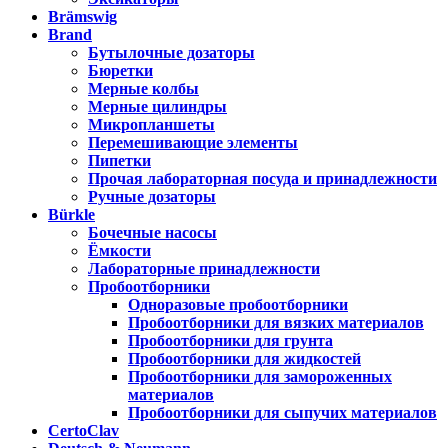
Brämswig
Brand
Бутылочные дозаторы
Бюретки
Мерные колбы
Мерные цилиндры
Микропланшеты
Перемешивающие элементы
Пипетки
Прочая лабораторная посуда и принадлежности
Ручные дозаторы
Bürkle
Бочечные насосы
Ёмкости
Лабораторные принадлежности
Пробоотборники
Одноразовые пробоотборники
Пробоотборники для вязких материалов
Пробоотборники для грунта
Пробоотборники для жидкостей
Пробоотборники для замороженных
материалов
Пробоотборники для сыпучих материалов
CertoClav