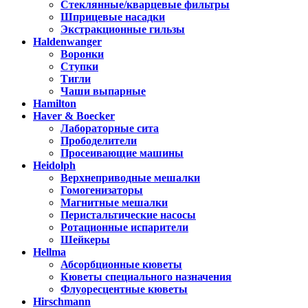
Стеклянные/кварцевые фильтры
Шприцевые насадки
Экстракционные гильзы
Haldenwanger
Воронки
Ступки
Тигли
Чаши выпарные
Hamilton
Haver & Boecker
Лабораторные сита
Прободелители
Просеивающие машины
Heidolph
Верхнеприводные мешалки
Гомогенизаторы
Магнитные мешалки
Перистальтические насосы
Ротационные испарители
Шейкеры
Hellma
Абсорбционные кюветы
Кюветы специального назначения
Флуоресцентные кюветы
Hirschmann