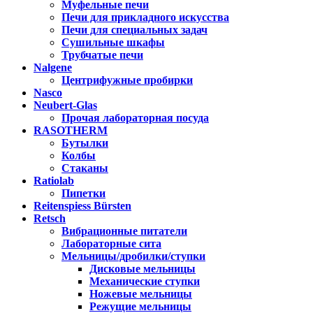
Муфельные печи
Печи для прикладного искусства
Печи для специальных задач
Сушильные шкафы
Трубчатые печи
Nalgene
Центрифужные пробирки
Nasco
Neubert-Glas
Прочая лабораторная посуда
RASOTHERM
Бутылки
Колбы
Стаканы
Ratiolab
Пипетки
Reitenspiess Bürsten
Retsch
Вибрационные питатели
Лабораторные сита
Мельницы/дробилки/ступки
Дисковые мельницы
Механические ступки
Ножевые мельницы
Режущие мельницы