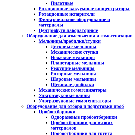
Пилотные
Ротационные вакуумные концентраторы
Ротационные испарители
Фильтровальное оборудование и
материалы
Центрифуги лабораторные
Оборудование для измельчения и гомогенизации
Мельницы/дробилки/ступки
Дисковые мельницы
Механические ступки
Ножевые мельницы
Планетарные мельницы
Режущие мельницы
Роторные мельницы
Шаровые мельницы
Щековые дробилки
Механические гомогенизаторы
Ультразвуковые ванны
Ультразвуковые гомогенизаторы
Оборудование для отбора и подготовки проб
Пробоотборники
Одноразовые пробоотборники
Пробоотборники для вязких
материалов
Пробоотборники для грунта