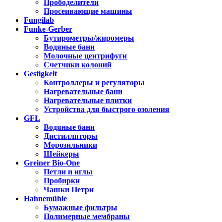
Прободелители
Просеивающие машины
Fungilab
Funke-Gerber
Бутирометры/жиромеры
Водяные бани
Молочные центрифуги
Счетчики колоний
Gestigkeit
Контроллеры и регуляторы
Нагревательные бани
Нагревательные плитки
Устройства для быстрого озоления
GFL
Водяные бани
Дистилляторы
Морозильники
Шейкеры
Greiner Bio-One
Петли и иглы
Пробирки
Чашки Петри
Hahnemühle
Бумажные фильтры
Полимерные мембраны