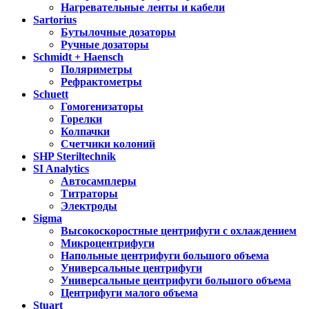
Нагревательные ленты и кабели
Sartorius
Бутылочные дозаторы
Ручные дозаторы
Schmidt + Haensch
Поляриметры
Рефрактометры
Schuett
Гомогенизаторы
Горелки
Колпачки
Счетчики колоний
SHP Steriltechnik
SI Analytics
Автосамплеры
Титраторы
Электроды
Sigma
Высокоскоростные центрифуги с охлаждением
Микроцентрифуги
Напольные центрифуги большого объема
Универсальные центрифуги
Универсальные центрифуги большого объема
Центрифуги малого объема
Stuart