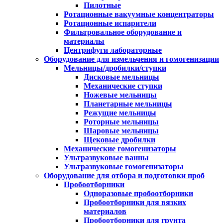
Пилотные
Ротационные вакуумные концентраторы
Ротационные испарители
Фильтровальное оборудование и
материалы
Центрифуги лабораторные
Оборудование для измельчения и гомогенизации
Мельницы/дробилки/ступки
Дисковые мельницы
Механические ступки
Ножевые мельницы
Планетарные мельницы
Режущие мельницы
Роторные мельницы
Шаровые мельницы
Щековые дробилки
Механические гомогенизаторы
Ультразвуковые ванны
Ультразвуковые гомогенизаторы
Оборудование для отбора и подготовки проб
Пробоотборники
Одноразовые пробоотборники
Пробоотборники для вязких
материалов
Пробоотборники для грунта