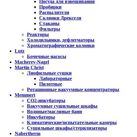
Посуда для взвешивания
Пробирки
Распылители
Склянки Дрекселя
Стаканы
Фильтры
Реакторы
Холодильники, дефлегматоры
Хроматографические колонки
Lutz
Бочечные насосы
Macherey-Nagel
Martin Christ
Лиофильные сушки
Лабораторные
Пилотные
Ротационные вакуумные концентраторы
Memmert
CO2-инкубаторы
Вакуумные сушильные шкафы
Водяные/масляные бани
Инкубаторы
Климатические/испытательные камеры
Сушильные шкафы/стерилизаторы
Nabertherm