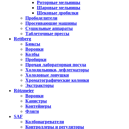
Роторные мельницы
Шаровые мельницы
Щековые дробилки
Прободелители
Просеивающие машины
Сушильные аппараты
Таблеточные прессы
Rettberg
Бюксы
Воронки
Колбы
Пробирки
Прочая лабораторная посуда
Холодильники, дефлегматоры
Холодовые ловушки
Хроматографические колонки
Экстракторы
Rötzmeier
Воронки
Канистры
Контейнеры
Фляги
SAF
Колбонагреватели
Контроллеры и регуляторы