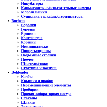
Инкубаторы
Климатические/испытательные камеры
Морозильники
Сушильные шкафы/стерилизаторы
Bochem
Воронки
Горелки
Ёршики
Контейнеры
Корзины
Ножницы/ножи
Пинцеты/щипцы
Подъемные столики
Прочее
Шпатели/совки
Штативы и зажимы
Bohlender
Колбы
Крышки и пробки
Перемешивающие элементы
Пробирки
Прочая лабораторная посуда
Стаканы
Шланги
Эксикаторы