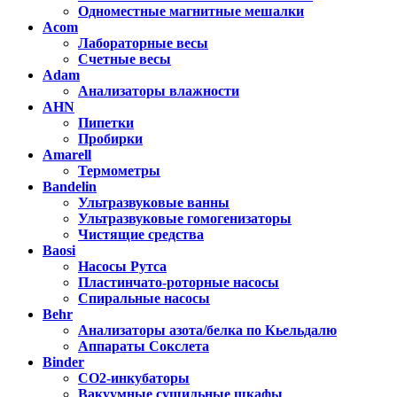
Одноместные магнитные мешалки
Acom
Лабораторные весы
Счетные весы
Adam
Анализаторы влажности
AHN
Пипетки
Пробирки
Amarell
Термометры
Bandelin
Ультразвуковые ванны
Ультразвуковые гомогенизаторы
Чистящие средства
Baosi
Насосы Рутса
Пластинчато-роторные насосы
Спиральные насосы
Behr
Анализаторы азота/белка по Кьельдалю
Аппараты Сокслета
Binder
CO2-инкубаторы
Вакуумные сушильные шкафы