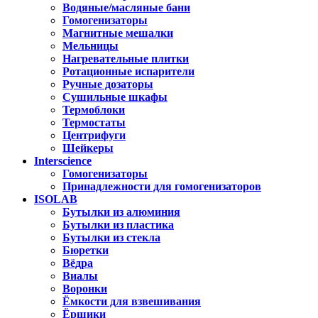
Водяные/масляные бани
Гомогенизаторы
Магнитные мешалки
Мельницы
Нагревательные плитки
Ротационные испарители
Ручные дозаторы
Сушильные шкафы
Термоблоки
Термостаты
Центрифуги
Шейкеры
Interscience
Гомогенизаторы
Принадлежности для гомогенизаторов
ISOLAB
Бутылки из алюминия
Бутылки из пластика
Бутылки из стекла
Бюретки
Вёдра
Виалы
Воронки
Ёмкости для взвешивания
Ёршики