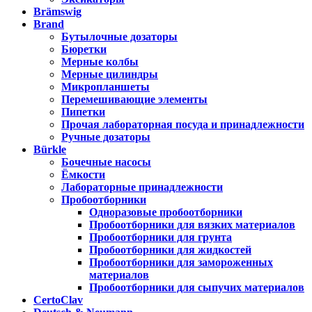
Brämswig
Brand
Бутылочные дозаторы
Бюретки
Мерные колбы
Мерные цилиндры
Микропланшеты
Перемешивающие элементы
Пипетки
Прочая лабораторная посуда и принадлежности
Ручные дозаторы
Bürkle
Бочечные насосы
Ёмкости
Лабораторные принадлежности
Пробоотборники
Одноразовые пробоотборники
Пробоотборники для вязких материалов
Пробоотборники для грунта
Пробоотборники для жидкостей
Пробоотборники для замороженных
материалов
Пробоотборники для сыпучих материалов
CertoClav