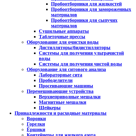
Пробоотборники для жидкостей
Пробоотборники для замороженных
материалов
Пробоотборники для сыпучих
материалов
Сушильные аппараты
Таблеточные прессы
Оборудование для очистки воды
Дистилляторы/бидистилляторы
Системы для получения ультрачистой
воды
Системы для получения чистой воды
Оборудование для ситового анализа
Лабораторные сита
Прободелители
Просеивающие машины
Перемешивающие устройства
Верхнеприводные мешалки
Магнитные мешалки
Шейкеры
Принадлежности и расходные материалы
Воронки
Горелки
Ёршики
Контейнеры для жидкого азота