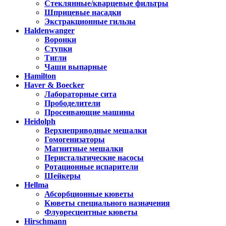
Стеклянные/кварцевые фильтры
Шприцевые насадки
Экстракционные гильзы
Haldenwanger
Воронки
Ступки
Тигли
Чаши выпарные
Hamilton
Haver & Boecker
Лабораторные сита
Прободелители
Просеивающие машины
Heidolph
Верхнеприводные мешалки
Гомогенизаторы
Магнитные мешалки
Перистальтические насосы
Ротационные испарители
Шейкеры
Hellma
Абсорбционные кюветы
Кюветы специального назначения
Флуоресцентные кюветы
Hirschmann