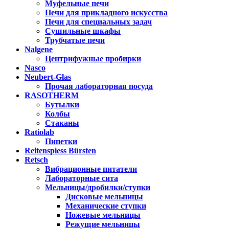
Муфельные печи
Печи для прикладного искусства
Печи для специальных задач
Сушильные шкафы
Трубчатые печи
Nalgene
Центрифужные пробирки
Nasco
Neubert-Glas
Прочая лабораторная посуда
RASOTHERM
Бутылки
Колбы
Стаканы
Ratiolab
Пипетки
Reitenspiess Bürsten
Retsch
Вибрационные питатели
Лабораторные сита
Мельницы/дробилки/ступки
Дисковые мельницы
Механические ступки
Ножевые мельницы
Режущие мельницы