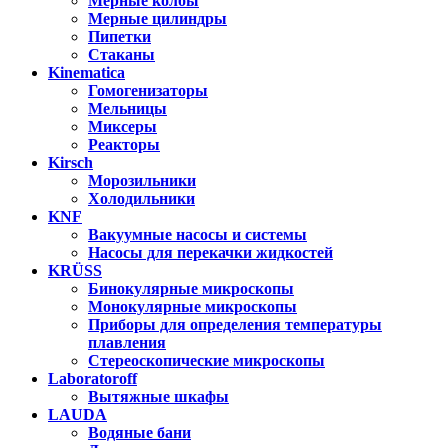
Мерные колбы
Мерные цилиндры
Пипетки
Стаканы
Kinematica
Гомогенизаторы
Мельницы
Миксеры
Реакторы
Kirsch
Морозильники
Холодильники
KNF
Вакуумные насосы и системы
Насосы для перекачки жидкостей
KRÜSS
Бинокулярные микроскопы
Монокулярные микроскопы
Приборы для определения температуры
плавления
Стереоскопические микроскопы
Laboratoroff
Вытяжные шкафы
LAUDA
Водяные бани