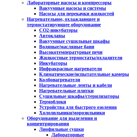
Лабораторные насосы и компрессоры
Вакуумные насосы и системы
Насосы для перекачки жидкостей
Нагревательное, охлаждающее и
термостатирующее оборудование
CO2-инкубаторы
Автоклавы
Вакуумные сушильные шкафы
Водяные/масляные бани
Высокотемпературные печи
Жидкостные термостаты/охладители
Инкубаторы
Инфракрасные нагреватели
Климатические/испытательные камеры
Колбонагреватели
Нагревательные ленты и кабели
Нагревательные плитки
Сушильные шкафы/стерилизаторы
Термоблоки
Устройства для быстрого озоления
Холодильники/морозильники
Оборудование для выделения и
концентрирования
Лиофильные сушки
Лабораторные