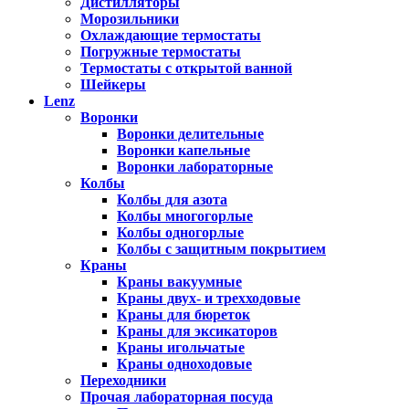
Дистилляторы
Морозильники
Охлаждающие термостаты
Погружные термостаты
Термостаты с открытой ванной
Шейкеры
Lenz
Воронки
Воронки делительные
Воронки капельные
Воронки лабораторные
Колбы
Колбы для азота
Колбы многогорлые
Колбы одногорлые
Колбы с защитным покрытием
Краны
Краны вакуумные
Краны двух- и трехходовые
Краны для бюреток
Краны для эксикаторов
Краны игольчатые
Краны одноходовые
Переходники
Прочая лабораторная посуда