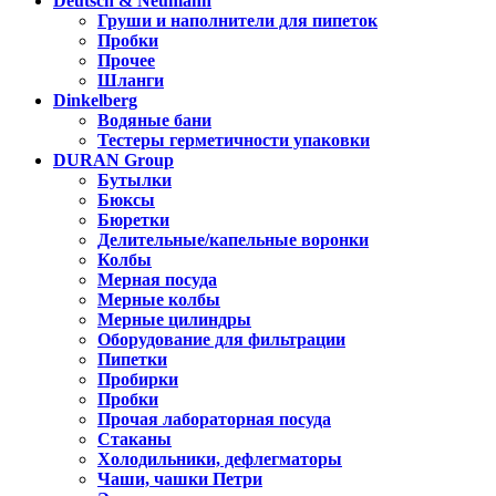
Deutsch & Neumann
Груши и наполнители для пипеток
Пробки
Прочее
Шланги
Dinkelberg
Водяные бани
Тестеры герметичности упаковки
DURAN Group
Бутылки
Бюксы
Бюретки
Делительные/капельные воронки
Колбы
Мерная посуда
Мерные колбы
Мерные цилиндры
Оборудование для фильтрации
Пипетки
Пробирки
Пробки
Прочая лабораторная посуда
Стаканы
Холодильники, дефлегматоры
Чаши, чашки Петри