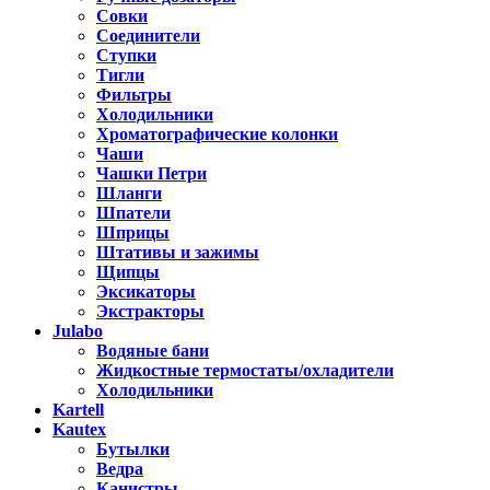
Совки
Соединители
Ступки
Тигли
Фильтры
Холодильники
Хроматографические колонки
Чаши
Чашки Петри
Шланги
Шпатели
Шприцы
Штативы и зажимы
Щипцы
Эксикаторы
Экстракторы
Julabo
Водяные бани
Жидкостные термостаты/охладители
Холодильники
Kartell
Kautex
Бутылки
Ведра
Канистры