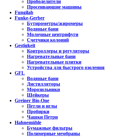
Прободелители
Просеивающие машины
Fungilab
Funke-Gerber
Бутирометры/жиромеры
Водяные бани
Молочные центрифуги
Счетчики колоний
Gestigkeit
Контроллеры и регуляторы
Нагревательные бани
Нагревательные плитки
Устройства для быстрого озоления
GFL
Водяные бани
Дистилляторы
Морозильники
Шейкеры
Greiner Bio-One
Петли и иглы
Пробирки
Чашки Петри
Hahnemühle
Бумажные фильтры
Полимерные мембраны