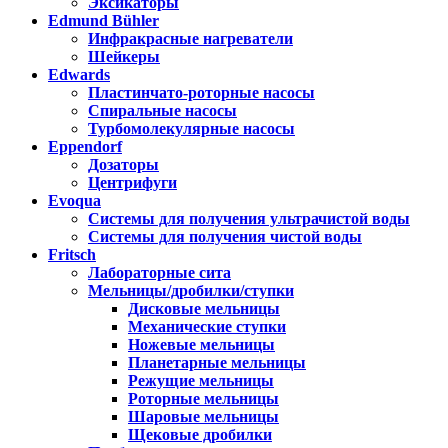
Эксикаторы
Edmund Bühler
Инфракрасные нагреватели
Шейкеры
Edwards
Пластинчато-роторные насосы
Спиральные насосы
Турбомолекулярные насосы
Eppendorf
Дозаторы
Центрифуги
Evoqua
Системы для получения ультрачистой воды
Системы для получения чистой воды
Fritsch
Лабораторные сита
Мельницы/дробилки/ступки
Дисковые мельницы
Механические ступки
Ножевые мельницы
Планетарные мельницы
Режущие мельницы
Роторные мельницы
Шаровые мельницы
Щековые дробилки