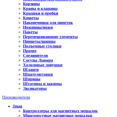
Корзины
Краны и клапаны
Крышки и пробки
Кюветы
Наконечники для пипеток
Ножницы/ножи
Пакеты
Перемешивающие элементы
Пинцеты/щипцы
Подъемные столики
Прочее
Соединители
Сосуды Дьюара
Холодовые ловушки
Шланги
Шпатели/совки
Шприцы
Штативы и зажимы
Эксикаторы
Производители
2mag
Контроллеры для магнитных мешалок
Многоместные магнитные мешалки