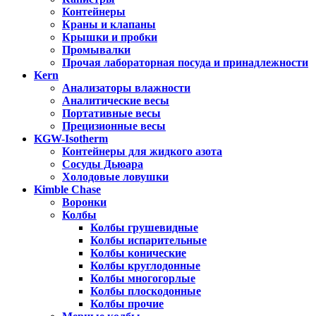
Контейнеры
Краны и клапаны
Крышки и пробки
Промывалки
Прочая лабораторная посуда и принадлежности
Kern
Анализаторы влажности
Аналитические весы
Портативные весы
Прецизионные весы
KGW-Isotherm
Контейнеры для жидкого азота
Сосуды Дьюара
Холодовые ловушки
Kimble Chase
Воронки
Колбы
Колбы грушевидные
Колбы испарительные
Колбы конические
Колбы круглодонные
Колбы многогорлые
Колбы плоскодонные
Колбы прочие