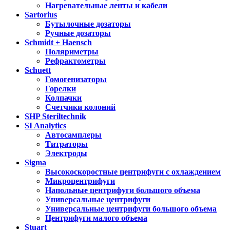
Нагревательные ленты и кабели
Sartorius
Бутылочные дозаторы
Ручные дозаторы
Schmidt + Haensch
Поляриметры
Рефрактометры
Schuett
Гомогенизаторы
Горелки
Колпачки
Счетчики колоний
SHP Steriltechnik
SI Analytics
Автосамплеры
Титраторы
Электроды
Sigma
Высокоскоростные центрифуги с охлаждением
Микроцентрифуги
Напольные центрифуги большого объема
Универсальные центрифуги
Универсальные центрифуги большого объема
Центрифуги малого объема
Stuart