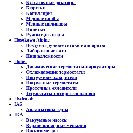
Бутылочные дозаторы
Бюретки
Капилляры
Мерные колбы
Мерные цилиндры
Пипетки
Ручные дозаторы
Hosokawa Alpine
Воздухоструйные ситовые аппараты
Лаборатоные сита
Принадлежности
Huber
Динамические термостаты-циркуляторы
Охлаждающие термостаты
Погружные охладители
Погружные термостаты
Проточные охладители
Термостаты с открытой ванной
Hydrolab
IAS
Анализаторы зерна
IKA
Вакуумные насосы
Верхнеприводные мешалки
Вискозиметры