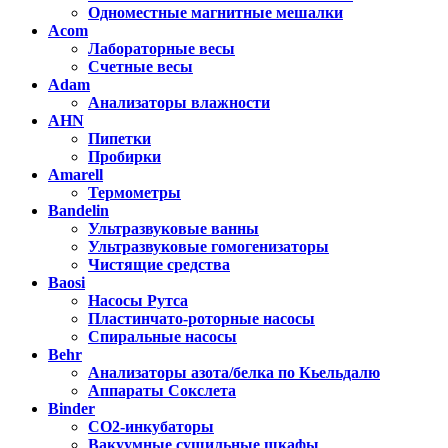
Одноместные магнитные мешалки
Acom
Лабораторные весы
Счетные весы
Adam
Анализаторы влажности
AHN
Пипетки
Пробирки
Amarell
Термометры
Bandelin
Ультразвуковые ванны
Ультразвуковые гомогенизаторы
Чистящие средства
Baosi
Насосы Рутса
Пластинчато-роторные насосы
Спиральные насосы
Behr
Анализаторы азота/белка по Кьельдалю
Аппараты Сокслета
Binder
CO2-инкубаторы
Вакуумные сушильные шкафы