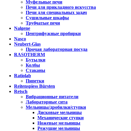
Муфельные печи
Печи для прикладного искусства
Печи для специальных задач
Сушильные шкафы
Трубчатые печи
Nalgene
Центрифужные пробирки
Nasco
Neubert-Glas
Прочая лабораторная посуда
RASOTHERM
Бутылки
Колбы
Стаканы
Ratiolab
Пипетки
Reitenspiess Bürsten
Retsch
Вибрационные питатели
Лабораторные сита
Мельницы/дробилки/ступки
Дисковые мельницы
Механические ступки
Ножевые мельницы
Режущие мельницы