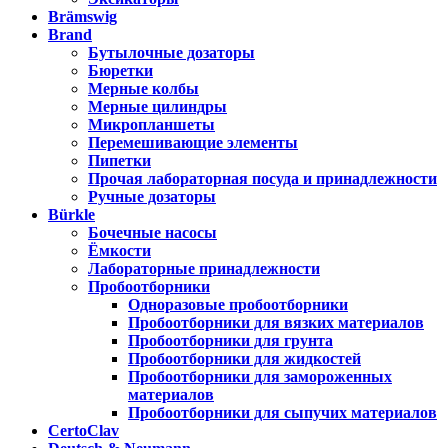
Brämswig
Brand
Бутылочные дозаторы
Бюретки
Мерные колбы
Мерные цилиндры
Микропланшеты
Перемешивающие элементы
Пипетки
Прочая лабораторная посуда и принадлежности
Ручные дозаторы
Bürkle
Бочечные насосы
Ёмкости
Лабораторные принадлежности
Пробоотборники
Одноразовые пробоотборники
Пробоотборники для вязких материалов
Пробоотборники для грунта
Пробоотборники для жидкостей
Пробоотборники для замороженных
материалов
Пробоотборники для сыпучих материалов
CertoClav