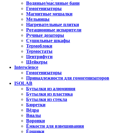
Водяные/масляные бани
Гомогенизаторы
Магнитные мешалки
Мельницы
Нагревательные плитки
Ротационные испарители
Ручные дозаторы
Сушильные шкафы
Термоблоки
Термостаты
Центрифуги
Шейкеры
Interscience
Гомогенизаторы
Принадлежности для гомогенизаторов
ISOLAB
Бутылки из алюминия
Бутылки из пластика
Бутылки из стекла
Бюретки
Вёдра
Виалы
Воронки
Ёмкости для взвешивания
Ёршики