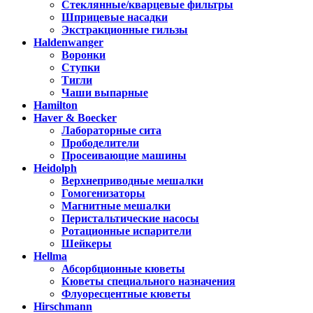
Стеклянные/кварцевые фильтры
Шприцевые насадки
Экстракционные гильзы
Haldenwanger
Воронки
Ступки
Тигли
Чаши выпарные
Hamilton
Haver & Boecker
Лабораторные сита
Прободелители
Просеивающие машины
Heidolph
Верхнеприводные мешалки
Гомогенизаторы
Магнитные мешалки
Перистальтические насосы
Ротационные испарители
Шейкеры
Hellma
Абсорбционные кюветы
Кюветы специального назначения
Флуоресцентные кюветы
Hirschmann