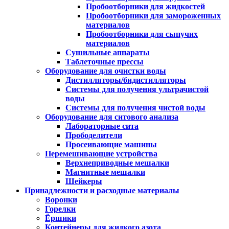
Пробоотборники для жидкостей
Пробоотборники для замороженных
материалов
Пробоотборники для сыпучих
материалов
Сушильные аппараты
Таблеточные прессы
Оборудование для очистки воды
Дистилляторы/бидистилляторы
Системы для получения ультрачистой
воды
Системы для получения чистой воды
Оборудование для ситового анализа
Лабораторные сита
Прободелители
Просеивающие машины
Перемешивающие устройства
Верхнеприводные мешалки
Магнитные мешалки
Шейкеры
Принадлежности и расходные материалы
Воронки
Горелки
Ёршики
Контейнеры для жидкого азота