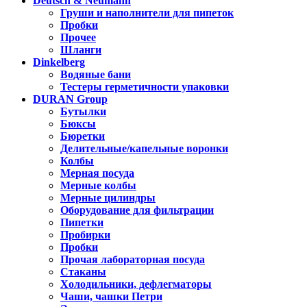
Deutsch & Neumann
Груши и наполнители для пипеток
Пробки
Прочее
Шланги
Dinkelberg
Водяные бани
Тестеры герметичности упаковки
DURAN Group
Бутылки
Бюксы
Бюретки
Делительные/капельные воронки
Колбы
Мерная посуда
Мерные колбы
Мерные цилиндры
Оборудование для фильтрации
Пипетки
Пробирки
Пробки
Прочая лабораторная посуда
Стаканы
Холодильники, дефлегматоры
Чаши, чашки Петри