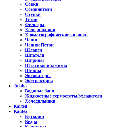
Совки
Соединители
Ступки
Тигли
Фильтры
Холодильники
Хроматографические колонки
Чаши
Чашки Петри
Шланги
Шпатели
Шприцы
Штативы и зажимы
Щипцы
Эксикаторы
Экстракторы
Julabo
Водяные бани
Жидкостные термостаты/охладители
Холодильники
Kartell
Kautex
Бутылки
Ведра
Канистры