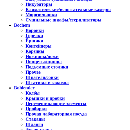
Инкубаторы
Климатические/испытательные камеры
Морозильники
Сушильные шкафы/стерилизаторы
Bochem
Воронки
Горелки
Ёршики
Контейнеры
Корзины
Ножницы/ножи
Пинцеты/щипцы
Подъемные столики
Прочее
Шпатели/совки
Штативы и зажимы
Bohlender
Колбы
Крышки и пробки
Перемешивающие элементы
Пробирки
Прочая лабораторная посуда
Стаканы
Шланги
Эксикаторы