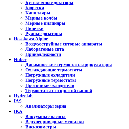
Бутылочные дозаторы
Бюретки
Капилляры
Мерные колбы
Мерные цилиндры
Пипетки
Ручные дозаторы
Hosokawa Alpine
Воздухоструйные ситовые аппараты
Лаборатоные сита
Принадлежности
Huber
Динамические термостаты-циркуляторы
Охлаждающие термостаты
Погружные охладители
Погружные термостаты
Проточные охладители
Термостаты с открытой ванной
Hydrolab
IAS
Анализаторы зерна
IKA
Вакуумные насосы
Верхнеприводные мешалки
Вискозиметры