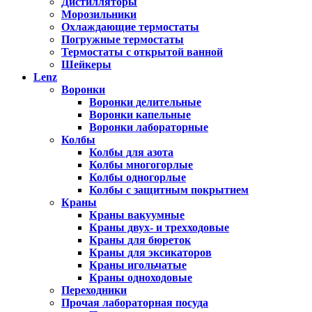
Дистилляторы
Морозильники
Охлаждающие термостаты
Погружные термостаты
Термостаты с открытой ванной
Шейкеры
Lenz
Воронки
Воронки делительные
Воронки капельные
Воронки лабораторные
Колбы
Колбы для азота
Колбы многогорлые
Колбы одногорлые
Колбы с защитным покрытием
Краны
Краны вакуумные
Краны двух- и трехходовые
Краны для бюреток
Краны для эксикаторов
Краны игольчатые
Краны одноходовые
Переходники
Прочая лабораторная посуда