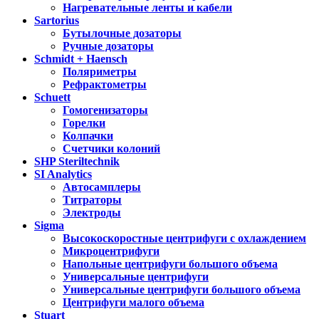
Нагревательные ленты и кабели
Sartorius
Бутылочные дозаторы
Ручные дозаторы
Schmidt + Haensch
Поляриметры
Рефрактометры
Schuett
Гомогенизаторы
Горелки
Колпачки
Счетчики колоний
SHP Steriltechnik
SI Analytics
Автосамплеры
Титраторы
Электроды
Sigma
Высокоскоростные центрифуги с охлаждением
Микроцентрифуги
Напольные центрифуги большого объема
Универсальные центрифуги
Универсальные центрифуги большого объема
Центрифуги малого объема
Stuart