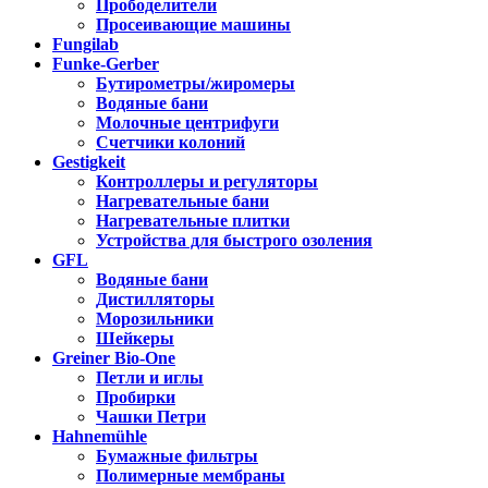
Прободелители
Просеивающие машины
Fungilab
Funke-Gerber
Бутирометры/жиромеры
Водяные бани
Молочные центрифуги
Счетчики колоний
Gestigkeit
Контроллеры и регуляторы
Нагревательные бани
Нагревательные плитки
Устройства для быстрого озоления
GFL
Водяные бани
Дистилляторы
Морозильники
Шейкеры
Greiner Bio-One
Петли и иглы
Пробирки
Чашки Петри
Hahnemühle
Бумажные фильтры
Полимерные мембраны