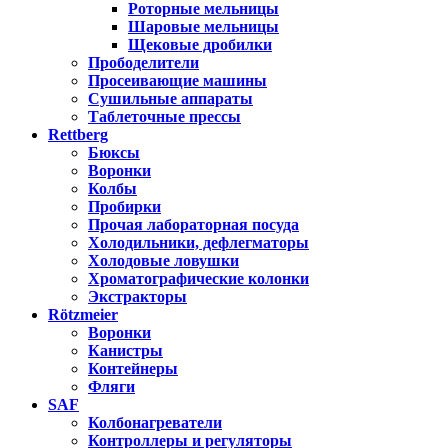
Роторные мельницы
Шаровые мельницы
Щековые дробилки
Прободелители
Просеивающие машины
Сушильные аппараты
Таблеточные прессы
Rettberg
Бюксы
Воронки
Колбы
Пробирки
Прочая лабораторная посуда
Холодильники, дефлегматоры
Холодовые ловушки
Хроматографические колонки
Экстракторы
Rötzmeier
Воронки
Канистры
Контейнеры
Фляги
SAF
Колбонагреватели
Контроллеры и регуляторы