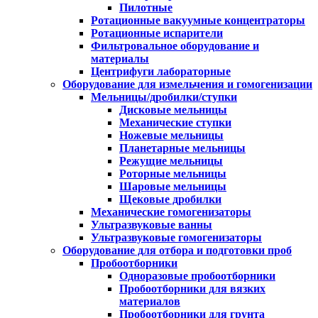
Пилотные
Ротационные вакуумные концентраторы
Ротационные испарители
Фильтровальное оборудование и
материалы
Центрифуги лабораторные
Оборудование для измельчения и гомогенизации
Мельницы/дробилки/ступки
Дисковые мельницы
Механические ступки
Ножевые мельницы
Планетарные мельницы
Режущие мельницы
Роторные мельницы
Шаровые мельницы
Щековые дробилки
Механические гомогенизаторы
Ультразвуковые ванны
Ультразвуковые гомогенизаторы
Оборудование для отбора и подготовки проб
Пробоотборники
Одноразовые пробоотборники
Пробоотборники для вязких
материалов
Пробоотборники для грунта