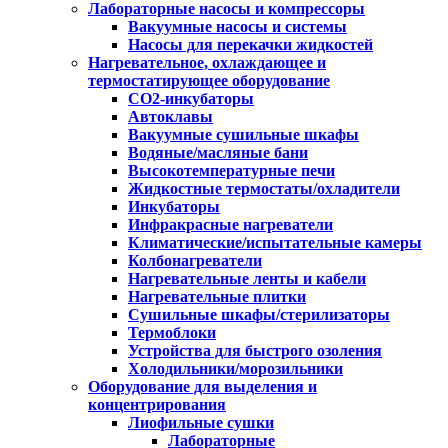
Лабораторные насосы и компрессоры
Вакуумные насосы и системы
Насосы для перекачки жидкостей
Нагревательное, охлаждающее и
термостатирующее оборудование
CO2-инкубаторы
Автоклавы
Вакуумные сушильные шкафы
Водяные/масляные бани
Высокотемпературные печи
Жидкостные термостаты/охладители
Инкубаторы
Инфракрасные нагреватели
Климатические/испытательные камеры
Колбонагреватели
Нагревательные ленты и кабели
Нагревательные плитки
Сушильные шкафы/стерилизаторы
Термоблоки
Устройства для быстрого озоления
Холодильники/морозильники
Оборудование для выделения и
концентрирования
Лиофильные сушки
Лабораторные