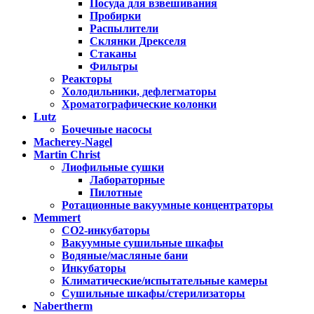
Посуда для взвешивания
Пробирки
Распылители
Склянки Дрекселя
Стаканы
Фильтры
Реакторы
Холодильники, дефлегматоры
Хроматографические колонки
Lutz
Бочечные насосы
Macherey-Nagel
Martin Christ
Лиофильные сушки
Лабораторные
Пилотные
Ротационные вакуумные концентраторы
Memmert
CO2-инкубаторы
Вакуумные сушильные шкафы
Водяные/масляные бани
Инкубаторы
Климатические/испытательные камеры
Сушильные шкафы/стерилизаторы
Nabertherm