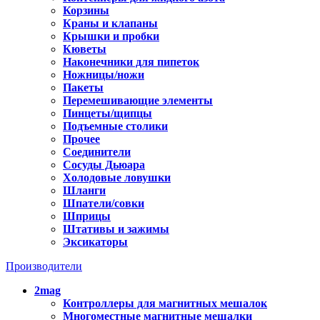
Корзины
Краны и клапаны
Крышки и пробки
Кюветы
Наконечники для пипеток
Ножницы/ножи
Пакеты
Перемешивающие элементы
Пинцеты/щипцы
Подъемные столики
Прочее
Соединители
Сосуды Дьюара
Холодовые ловушки
Шланги
Шпатели/совки
Шприцы
Штативы и зажимы
Эксикаторы
Производители
2mag
Контроллеры для магнитных мешалок
Многоместные магнитные мешалки