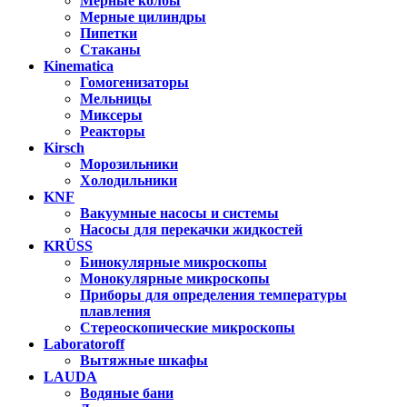
Мерные колбы
Мерные цилиндры
Пипетки
Стаканы
Kinematica
Гомогенизаторы
Мельницы
Миксеры
Реакторы
Kirsch
Морозильники
Холодильники
KNF
Вакуумные насосы и системы
Насосы для перекачки жидкостей
KRÜSS
Бинокулярные микроскопы
Монокулярные микроскопы
Приборы для определения температуры
плавления
Стереоскопические микроскопы
Laboratoroff
Вытяжные шкафы
LAUDA
Водяные бани