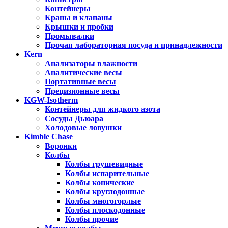
Контейнеры
Краны и клапаны
Крышки и пробки
Промывалки
Прочая лабораторная посуда и принадлежности
Kern
Анализаторы влажности
Аналитические весы
Портативные весы
Прецизионные весы
KGW-Isotherm
Контейнеры для жидкого азота
Сосуды Дьюара
Холодовые ловушки
Kimble Chase
Воронки
Колбы
Колбы грушевидные
Колбы испарительные
Колбы конические
Колбы круглодонные
Колбы многогорлые
Колбы плоскодонные
Колбы прочие