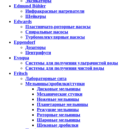
Эксикаторы
Edmund Bühler
Инфракрасные нагреватели
Шейкеры
Edwards
Пластинчато-роторные насосы
Спиральные насосы
Турбомолекулярные насосы
Eppendorf
Дозаторы
Центрифуги
Evoqua
Системы для получения ультрачистой воды
Системы для получения чистой воды
Fritsch
Лабораторные сита
Мельницы/дробилки/ступки
Дисковые мельницы
Механические ступки
Ножевые мельницы
Планетарные мельницы
Режущие мельницы
Роторные мельницы
Шаровые мельницы
Щековые дробилки