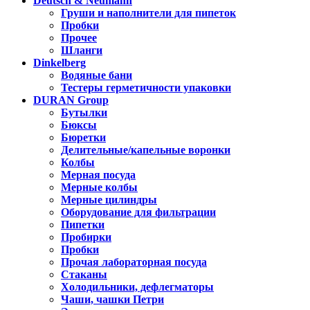
Deutsch & Neumann
Груши и наполнители для пипеток
Пробки
Прочее
Шланги
Dinkelberg
Водяные бани
Тестеры герметичности упаковки
DURAN Group
Бутылки
Бюксы
Бюретки
Делительные/капельные воронки
Колбы
Мерная посуда
Мерные колбы
Мерные цилиндры
Оборудование для фильтрации
Пипетки
Пробирки
Пробки
Прочая лабораторная посуда
Стаканы
Холодильники, дефлегматоры
Чаши, чашки Петри