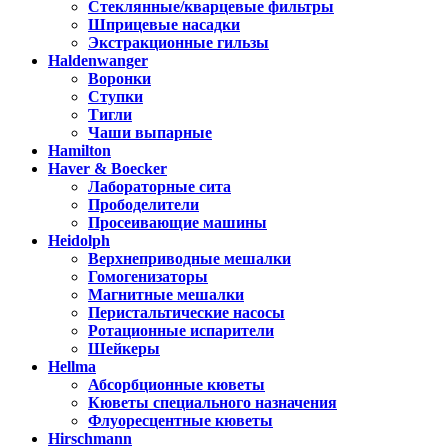
Стеклянные/кварцевые фильтры
Шприцевые насадки
Экстракционные гильзы
Haldenwanger
Воронки
Ступки
Тигли
Чаши выпарные
Hamilton
Haver & Boecker
Лабораторные сита
Прободелители
Просеивающие машины
Heidolph
Верхнеприводные мешалки
Гомогенизаторы
Магнитные мешалки
Перистальтические насосы
Ротационные испарители
Шейкеры
Hellma
Абсорбционные кюветы
Кюветы специального назначения
Флуоресцентные кюветы
Hirschmann