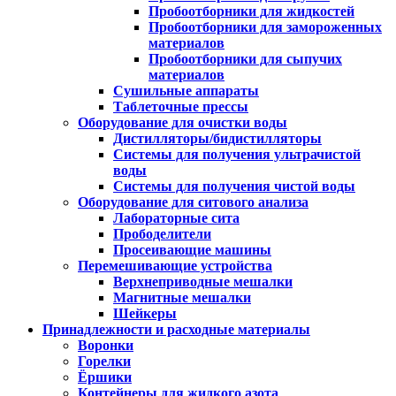
Пробоотборники для жидкостей
Пробоотборники для замороженных
материалов
Пробоотборники для сыпучих
материалов
Сушильные аппараты
Таблеточные прессы
Оборудование для очистки воды
Дистилляторы/бидистилляторы
Системы для получения ультрачистой
воды
Системы для получения чистой воды
Оборудование для ситового анализа
Лабораторные сита
Прободелители
Просеивающие машины
Перемешивающие устройства
Верхнеприводные мешалки
Магнитные мешалки
Шейкеры
Принадлежности и расходные материалы
Воронки
Горелки
Ёршики
Контейнеры для жидкого азота