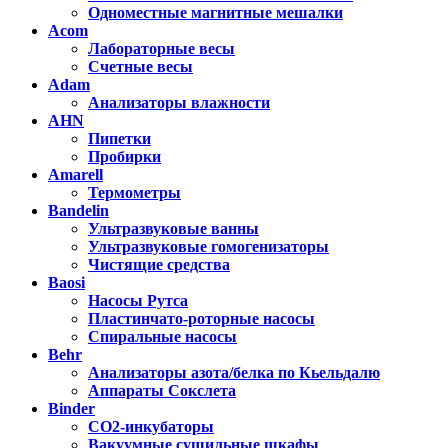
Одноместные магнитные мешалки
Acom
Лабораторные весы
Счетные весы
Adam
Анализаторы влажности
AHN
Пипетки
Пробирки
Amarell
Термометры
Bandelin
Ультразвуковые ванны
Ультразвуковые гомогенизаторы
Чистящие средства
Baosi
Насосы Рутса
Пластинчато-роторные насосы
Спиральные насосы
Behr
Анализаторы азота/белка по Кьельдалю
Аппараты Сокслета
Binder
CO2-инкубаторы
Вакуумные сушильные шкафы