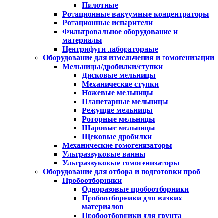
Пилотные
Ротационные вакуумные концентраторы
Ротационные испарители
Фильтровальное оборудование и
материалы
Центрифуги лабораторные
Оборудование для измельчения и гомогенизации
Мельницы/дробилки/ступки
Дисковые мельницы
Механические ступки
Ножевые мельницы
Планетарные мельницы
Режущие мельницы
Роторные мельницы
Шаровые мельницы
Щековые дробилки
Механические гомогенизаторы
Ультразвуковые ванны
Ультразвуковые гомогенизаторы
Оборудование для отбора и подготовки проб
Пробоотборники
Одноразовые пробоотборники
Пробоотборники для вязких
материалов
Пробоотборники для грунта