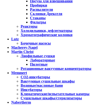
Посуда для взвешивания
Пробирки
Распылители
Склянки Дрекселя
Стаканы
Фильтры
Реакторы
Холодильники, дефлегматоры
Хроматографические колонки
Lutz
Бочечные насосы
Macherey-Nagel
Martin Christ
Лиофильные сушки
Лабораторные
Пилотные
Ротационные вакуумные концентраторы
Memmert
CO2-инкубаторы
Вакуумные сушильные шкафы
Водяные/масляные бани
Инкубаторы
Климатические/испытательные камеры
Сушильные шкафы/стерилизаторы
Nabertherm