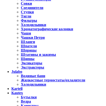
Совки
Соединители
Ступки
Тигли
Фильтры
Холодильники
Хроматографические колонки
Чаши
Чашки Петри
Шланги
Шпатели
Шприцы
Штативы и зажимы
Щипцы
Эксикаторы
Экстракторы
Julabo
Водяные бани
Жидкостные термостаты/охладители
Холодильники
Kartell
Kautex
Бутылки
Ведра
Канистры