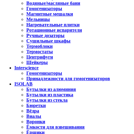
Водяные/масляные бани
Гомогенизаторы
Магнитные мешалки
Мельницы
Нагревательные плитки
Ротационные испарители
Ручные дозаторы
Сушильные шкафы
Термоблоки
Термостаты
Центрифуги
Шейкеры
Interscience
Гомогенизаторы
Принадлежности для гомогенизаторов
ISOLAB
Бутылки из алюминия
Бутылки из пластика
Бутылки из стекла
Бюретки
Вёдра
Виалы
Воронки
Ёмкости для взвешивания
Ёршики