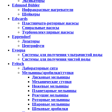
Эксикаторы
Edmund Bühler
Инфракрасные нагреватели
Шейкеры
Edwards
Пластинчато-роторные насосы
Спиральные насосы
Турбомолекулярные насосы
Eppendorf
Дозаторы
Центрифуги
Evoqua
Системы для получения ультрачистой воды
Системы для получения чистой воды
Fritsch
Лабораторные сита
Мельницы/дробилки/ступки
Дисковые мельницы
Механические ступки
Ножевые мельницы
Планетарные мельницы
Режущие мельницы
Роторные мельницы
Шаровые мельницы
Щековые дробилки