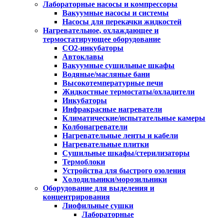
Лабораторные насосы и компрессоры
Вакуумные насосы и системы
Насосы для перекачки жидкостей
Нагревательное, охлаждающее и
термостатирующее оборудование
CO2-инкубаторы
Автоклавы
Вакуумные сушильные шкафы
Водяные/масляные бани
Высокотемпературные печи
Жидкостные термостаты/охладители
Инкубаторы
Инфракрасные нагреватели
Климатические/испытательные камеры
Колбонагреватели
Нагревательные ленты и кабели
Нагревательные плитки
Сушильные шкафы/стерилизаторы
Термоблоки
Устройства для быстрого озоления
Холодильники/морозильники
Оборудование для выделения и
концентрирования
Лиофильные сушки
Лабораторные