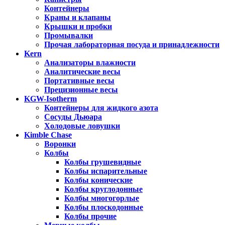
Контейнеры
Краны и клапаны
Крышки и пробки
Промывалки
Прочая лабораторная посуда и принадлежности
Kern
Анализаторы влажности
Аналитические весы
Портативные весы
Прецизионные весы
KGW-Isotherm
Контейнеры для жидкого азота
Сосуды Дьюара
Холодовые ловушки
Kimble Chase
Воронки
Колбы
Колбы грушевидные
Колбы испарительные
Колбы конические
Колбы круглодонные
Колбы многогорлые
Колбы плоскодонные
Колбы прочие