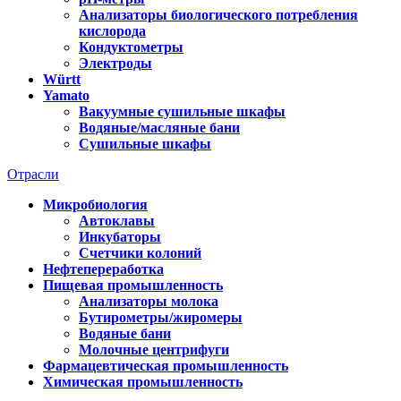
Анализаторы биологического потребления
кислорода
Кондуктометры
Электроды
Württ
Yamato
Вакуумные сушильные шкафы
Водяные/масляные бани
Сушильные шкафы
Отрасли
Микробиология
Автоклавы
Инкубаторы
Счетчики колоний
Нефтепереработка
Пищевая промышленность
Анализаторы молока
Бутирометры/жиромеры
Водяные бани
Молочные центрифуги
Фармацевтическая промышленность
Химическая промышленность