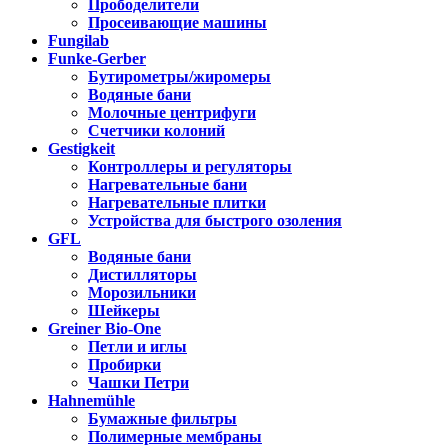
Прободелители
Просеивающие машины
Fungilab
Funke-Gerber
Бутирометры/жиромеры
Водяные бани
Молочные центрифуги
Счетчики колоний
Gestigkeit
Контроллеры и регуляторы
Нагревательные бани
Нагревательные плитки
Устройства для быстрого озоления
GFL
Водяные бани
Дистилляторы
Морозильники
Шейкеры
Greiner Bio-One
Петли и иглы
Пробирки
Чашки Петри
Hahnemühle
Бумажные фильтры
Полимерные мембраны