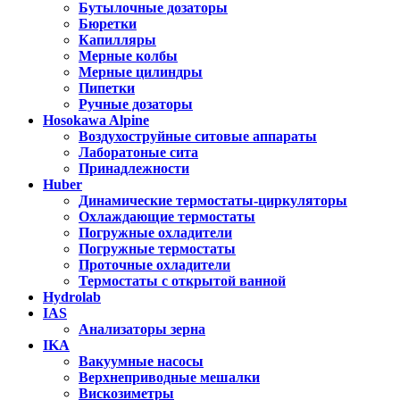
Бутылочные дозаторы
Бюретки
Капилляры
Мерные колбы
Мерные цилиндры
Пипетки
Ручные дозаторы
Hosokawa Alpine
Воздухоструйные ситовые аппараты
Лаборатоные сита
Принадлежности
Huber
Динамические термостаты-циркуляторы
Охлаждающие термостаты
Погружные охладители
Погружные термостаты
Проточные охладители
Термостаты с открытой ванной
Hydrolab
IAS
Анализаторы зерна
IKA
Вакуумные насосы
Верхнеприводные мешалки
Вискозиметры