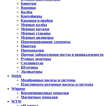
Бюретки
Воронки
Колбы
Контейнеры
Крышки и пробки
Мерные колбы
Мерные кружки
Мерные стаканы
Мерные цилиндры
Перемешивающие элементы
Пипетки
Промывалки
Прочая лабораторная посуда и принадлежности
Ручные дозаторы
Соединители
Штативы
Эксикаторы
Welch
Мембранные насосы и системы
Пластинчато-роторные насосы и системы
Wiggens
Верхнеприводные мешалки
Магнитные мешалки
WTW
pH-метры