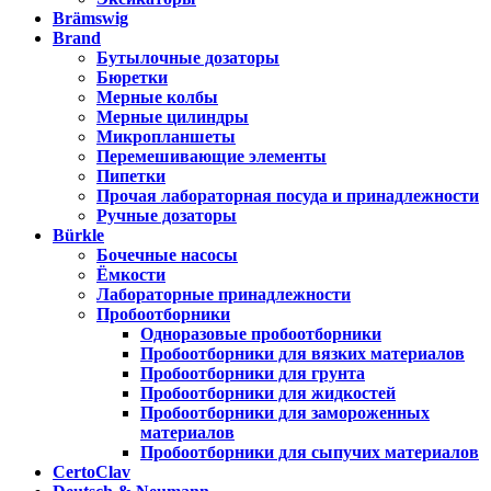
Brämswig
Brand
Бутылочные дозаторы
Бюретки
Мерные колбы
Мерные цилиндры
Микропланшеты
Перемешивающие элементы
Пипетки
Прочая лабораторная посуда и принадлежности
Ручные дозаторы
Bürkle
Бочечные насосы
Ёмкости
Лабораторные принадлежности
Пробоотборники
Одноразовые пробоотборники
Пробоотборники для вязких материалов
Пробоотборники для грунта
Пробоотборники для жидкостей
Пробоотборники для замороженных
материалов
Пробоотборники для сыпучих материалов
CertoClav