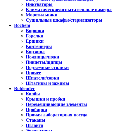
Инкубаторы
Климатические/испытательные камеры
Морозильники
Сушильные шкафы/стерилизаторы
Bochem
Воронки
Горелки
Ёршики
Контейнеры
Корзины
Ножницы/ножи
Пинцеты/щипцы
Подъемные столики
Прочее
Шпатели/совки
Штативы и зажимы
Bohlender
Колбы
Крышки и пробки
Перемешивающие элементы
Пробирки
Прочая лабораторная посуда
Стаканы
Шланги
Эксикаторы