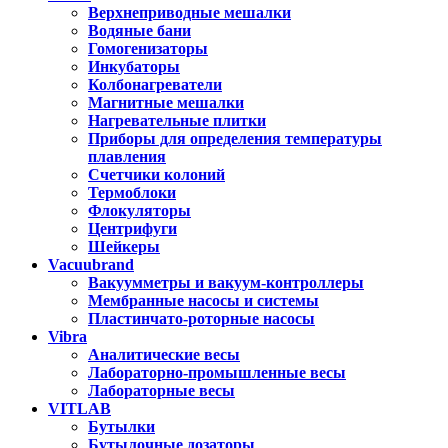
Верхнеприводные мешалки
Водяные бани
Гомогенизаторы
Инкубаторы
Колбонагреватели
Магнитные мешалки
Нагревательные плитки
Приборы для определения температуры
плавления
Счетчики колоний
Термоблоки
Флокуляторы
Центрифуги
Шейкеры
Vacuubrand
Вакуумметры и вакуум-контроллеры
Мембранные насосы и системы
Пластинчато-роторные насосы
Vibra
Аналитические весы
Лабораторно-промышленные весы
Лабораторные весы
VITLAB
Бутылки
Бутылочные дозаторы