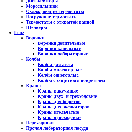
Дистилляторы
Морозильники
Охлаждающие термостаты
Погружные термостаты
Термостаты с открытой ванной
Шейкеры
Lenz
Воронки
Воронки делительные
Воронки капельные
Воронки лабораторные
Колбы
Колбы для азота
Колбы многогорлые
Колбы одногорлые
Колбы с защитным покрытием
Краны
Краны вакуумные
Краны двух- и трехходовые
Краны для бюреток
Краны для эксикаторов
Краны игольчатые
Краны одноходовые
Переходники
Прочая лабораторная посуда