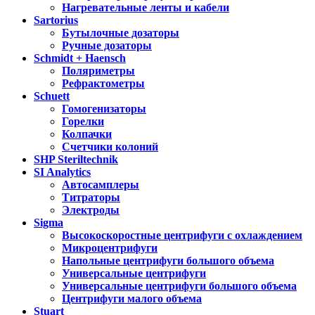
Нагревательные ленты и кабели
Sartorius
Бутылочные дозаторы
Ручные дозаторы
Schmidt + Haensch
Поляриметры
Рефрактометры
Schuett
Гомогенизаторы
Горелки
Колпачки
Счетчики колоний
SHP Steriltechnik
SI Analytics
Автосамплеры
Титраторы
Электроды
Sigma
Высокоскоростные центрифуги с охлаждением
Микроцентрифуги
Напольные центрифуги большого объема
Универсальные центрифуги
Универсальные центрифуги большого объема
Центрифуги малого объема
Stuart