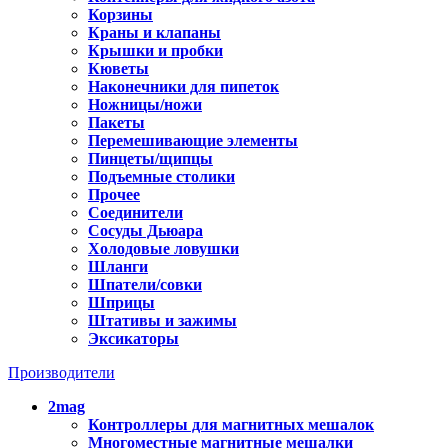
Корзины
Краны и клапаны
Крышки и пробки
Кюветы
Наконечники для пипеток
Ножницы/ножи
Пакеты
Перемешивающие элементы
Пинцеты/щипцы
Подъемные столики
Прочее
Соединители
Сосуды Дьюара
Холодовые ловушки
Шланги
Шпатели/совки
Шприцы
Штативы и зажимы
Эксикаторы
Производители
2mag
Контроллеры для магнитных мешалок
Многоместные магнитные мешалки