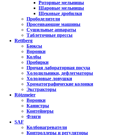
Роторные мельницы
Шаровые мельницы
Щековые дробилки
Прободелители
Просеивающие машины
Сушильные аппараты
Таблеточные прессы
Rettberg
Бюксы
Воронки
Колбы
Пробирки
Прочая лабораторная посуда
Холодильники, дефлегматоры
Холодовые ловушки
Хроматографические колонки
Экстракторы
Rötzmeier
Воронки
Канистры
Контейнеры
Фляги
SAF
Колбонагреватели
Контроллеры и регуляторы