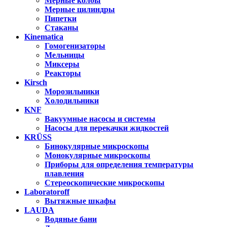
Мерные колбы
Мерные цилиндры
Пипетки
Стаканы
Kinematica
Гомогенизаторы
Мельницы
Миксеры
Реакторы
Kirsch
Морозильники
Холодильники
KNF
Вакуумные насосы и системы
Насосы для перекачки жидкостей
KRÜSS
Бинокулярные микроскопы
Монокулярные микроскопы
Приборы для определения температуры
плавления
Стереоскопические микроскопы
Laboratoroff
Вытяжные шкафы
LAUDA
Водяные бани