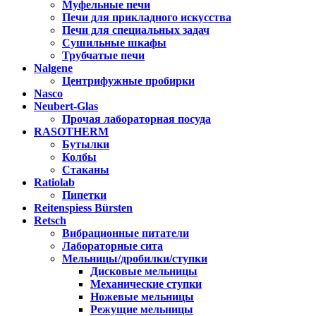
Муфельные печи
Печи для прикладного искусства
Печи для специальных задач
Сушильные шкафы
Трубчатые печи
Nalgene
Центрифужные пробирки
Nasco
Neubert-Glas
Прочая лабораторная посуда
RASOTHERM
Бутылки
Колбы
Стаканы
Ratiolab
Пипетки
Reitenspiess Bürsten
Retsch
Вибрационные питатели
Лабораторные сита
Мельницы/дробилки/ступки
Дисковые мельницы
Механические ступки
Ножевые мельницы
Режущие мельницы