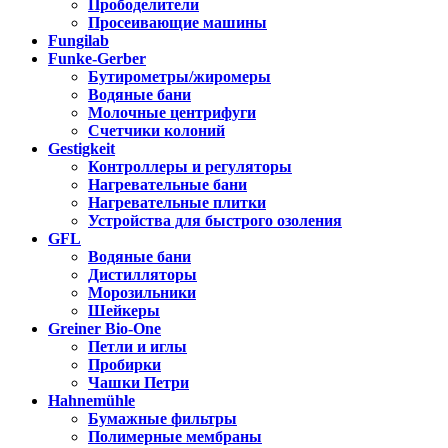
Прободелители
Просеивающие машины
Fungilab
Funke-Gerber
Бутирометры/жиромеры
Водяные бани
Молочные центрифуги
Счетчики колоний
Gestigkeit
Контроллеры и регуляторы
Нагревательные бани
Нагревательные плитки
Устройства для быстрого озоления
GFL
Водяные бани
Дистилляторы
Морозильники
Шейкеры
Greiner Bio-One
Петли и иглы
Пробирки
Чашки Петри
Hahnemühle
Бумажные фильтры
Полимерные мембраны