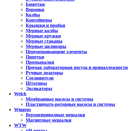
Бюретки
Воронки
Колбы
Контейнеры
Крышки и пробки
Мерные колбы
Мерные кружки
Мерные стаканы
Мерные цилиндры
Перемешивающие элементы
Пипетки
Промывалки
Прочая лабораторная посуда и принадлежности
Ручные дозаторы
Соединители
Штативы
Эксикаторы
Welch
Мембранные насосы и системы
Пластинчато-роторные насосы и системы
Wiggens
Верхнеприводные мешалки
Магнитные мешалки
WTW
pH-метры