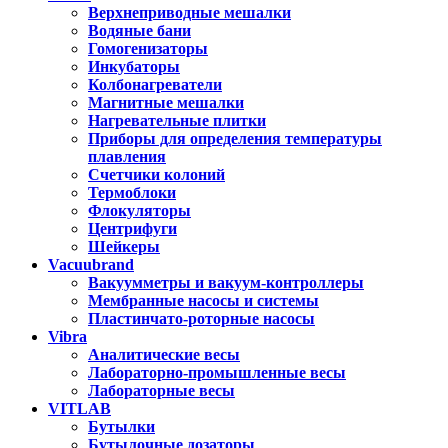
Верхнеприводные мешалки
Водяные бани
Гомогенизаторы
Инкубаторы
Колбонагреватели
Магнитные мешалки
Нагревательные плитки
Приборы для определения температуры
плавления
Счетчики колоний
Термоблоки
Флокуляторы
Центрифуги
Шейкеры
Vacuubrand
Вакуумметры и вакуум-контроллеры
Мембранные насосы и системы
Пластинчато-роторные насосы
Vibra
Аналитические весы
Лабораторно-промышленные весы
Лабораторные весы
VITLAB
Бутылки
Бутылочные дозаторы