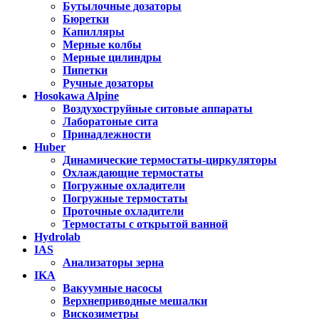
Бутылочные дозаторы
Бюретки
Капилляры
Мерные колбы
Мерные цилиндры
Пипетки
Ручные дозаторы
Hosokawa Alpine
Воздухоструйные ситовые аппараты
Лаборатоные сита
Принадлежности
Huber
Динамические термостаты-циркуляторы
Охлаждающие термостаты
Погружные охладители
Погружные термостаты
Проточные охладители
Термостаты с открытой ванной
Hydrolab
IAS
Анализаторы зерна
IKA
Вакуумные насосы
Верхнеприводные мешалки
Вискозиметры