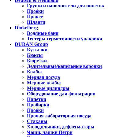
Deutsch & Neumann
Груши и наполнители для пипеток
Пробки
Прочее
Шланги
Dinkelberg
Водяные бани
Тестеры герметичности упаковки
DURAN Group
Бутылки
Бюксы
Бюретки
Делительные/капельные воронки
Колбы
Мерная посуда
Мерные колбы
Мерные цилиндры
Оборудование для фильтрации
Пипетки
Пробирки
Пробки
Прочая лабораторная посуда
Стаканы
Холодильники, дефлегматоры
Чаши, чашки Петри