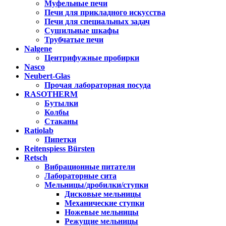
Муфельные печи
Печи для прикладного искусства
Печи для специальных задач
Сушильные шкафы
Трубчатые печи
Nalgene
Центрифужные пробирки
Nasco
Neubert-Glas
Прочая лабораторная посуда
RASOTHERM
Бутылки
Колбы
Стаканы
Ratiolab
Пипетки
Reitenspiess Bürsten
Retsch
Вибрационные питатели
Лабораторные сита
Мельницы/дробилки/ступки
Дисковые мельницы
Механические ступки
Ножевые мельницы
Режущие мельницы