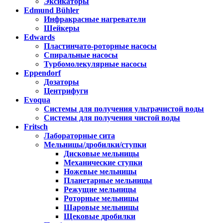
Эксикаторы
Edmund Bühler
Инфракрасные нагреватели
Шейкеры
Edwards
Пластинчато-роторные насосы
Спиральные насосы
Турбомолекулярные насосы
Eppendorf
Дозаторы
Центрифуги
Evoqua
Системы для получения ультрачистой воды
Системы для получения чистой воды
Fritsch
Лабораторные сита
Мельницы/дробилки/ступки
Дисковые мельницы
Механические ступки
Ножевые мельницы
Планетарные мельницы
Режущие мельницы
Роторные мельницы
Шаровые мельницы
Щековые дробилки