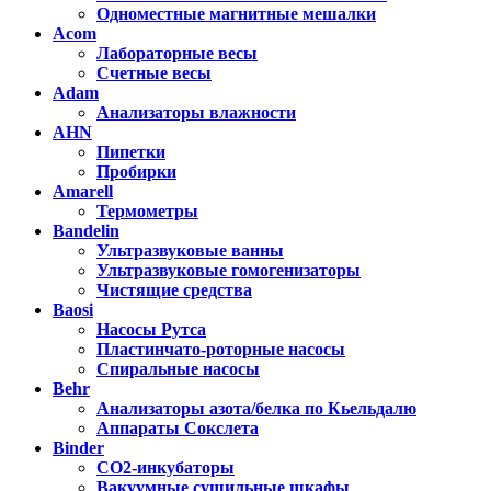
Одноместные магнитные мешалки
Acom
Лабораторные весы
Счетные весы
Adam
Анализаторы влажности
AHN
Пипетки
Пробирки
Amarell
Термометры
Bandelin
Ультразвуковые ванны
Ультразвуковые гомогенизаторы
Чистящие средства
Baosi
Насосы Рутса
Пластинчато-роторные насосы
Спиральные насосы
Behr
Анализаторы азота/белка по Кьельдалю
Аппараты Сокслета
Binder
CO2-инкубаторы
Вакуумные сушильные шкафы