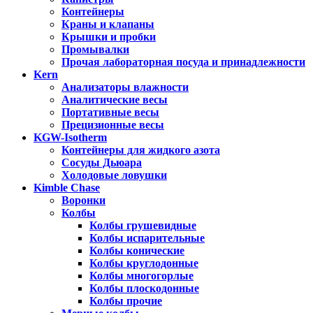
Контейнеры
Краны и клапаны
Крышки и пробки
Промывалки
Прочая лабораторная посуда и принадлежности
Kern
Анализаторы влажности
Аналитические весы
Портативные весы
Прецизионные весы
KGW-Isotherm
Контейнеры для жидкого азота
Сосуды Дьюара
Холодовые ловушки
Kimble Chase
Воронки
Колбы
Колбы грушевидные
Колбы испарительные
Колбы конические
Колбы круглодонные
Колбы многогорлые
Колбы плоскодонные
Колбы прочие