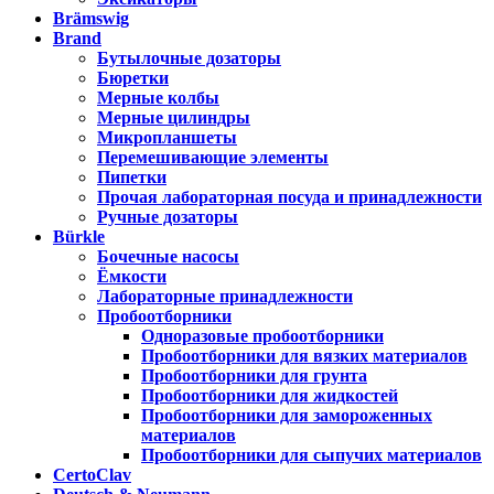
Brämswig
Brand
Бутылочные дозаторы
Бюретки
Мерные колбы
Мерные цилиндры
Микропланшеты
Перемешивающие элементы
Пипетки
Прочая лабораторная посуда и принадлежности
Ручные дозаторы
Bürkle
Бочечные насосы
Ёмкости
Лабораторные принадлежности
Пробоотборники
Одноразовые пробоотборники
Пробоотборники для вязких материалов
Пробоотборники для грунта
Пробоотборники для жидкостей
Пробоотборники для замороженных
материалов
Пробоотборники для сыпучих материалов
CertoClav