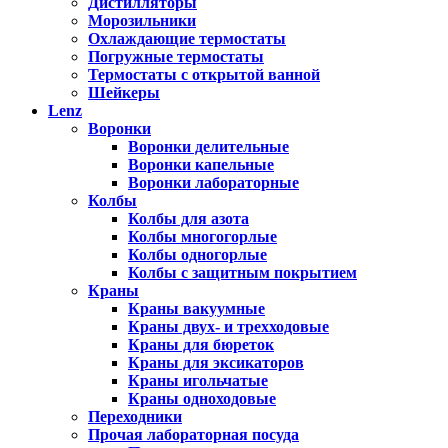
Дистилляторы
Морозильники
Охлаждающие термостаты
Погружные термостаты
Термостаты с открытой ванной
Шейкеры
Lenz
Воронки
Воронки делительные
Воронки капельные
Воронки лабораторные
Колбы
Колбы для азота
Колбы многогорлые
Колбы одногорлые
Колбы с защитным покрытием
Краны
Краны вакуумные
Краны двух- и трехходовые
Краны для бюреток
Краны для эксикаторов
Краны игольчатые
Краны одноходовые
Переходники
Прочая лабораторная посуда