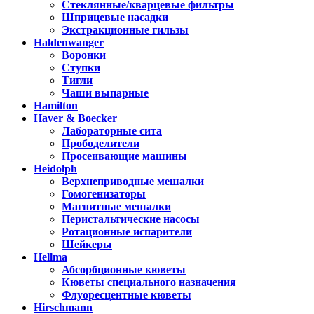
Стеклянные/кварцевые фильтры
Шприцевые насадки
Экстракционные гильзы
Haldenwanger
Воронки
Ступки
Тигли
Чаши выпарные
Hamilton
Haver & Boecker
Лабораторные сита
Прободелители
Просеивающие машины
Heidolph
Верхнеприводные мешалки
Гомогенизаторы
Магнитные мешалки
Перистальтические насосы
Ротационные испарители
Шейкеры
Hellma
Абсорбционные кюветы
Кюветы специального назначения
Флуоресцентные кюветы
Hirschmann