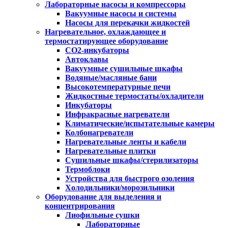
Лабораторные насосы и компрессоры
Вакуумные насосы и системы
Насосы для перекачки жидкостей
Нагревательное, охлаждающее и
термостатирующее оборудование
CO2-инкубаторы
Автоклавы
Вакуумные сушильные шкафы
Водяные/масляные бани
Высокотемпературные печи
Жидкостные термостаты/охладители
Инкубаторы
Инфракрасные нагреватели
Климатические/испытательные камеры
Колбонагреватели
Нагревательные ленты и кабели
Нагревательные плитки
Сушильные шкафы/стерилизаторы
Термоблоки
Устройства для быстрого озоления
Холодильники/морозильники
Оборудование для выделения и
концентрирования
Лиофильные сушки
Лабораторные