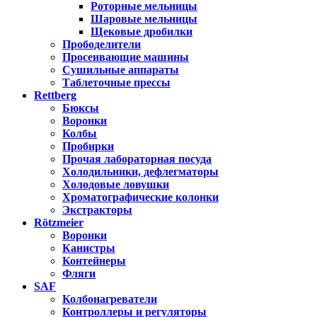
Роторные мельницы
Шаровые мельницы
Щековые дробилки
Прободелители
Просеивающие машины
Сушильные аппараты
Таблеточные прессы
Rettberg
Бюксы
Воронки
Колбы
Пробирки
Прочая лабораторная посуда
Холодильники, дефлегматоры
Холодовые ловушки
Хроматографические колонки
Экстракторы
Rötzmeier
Воронки
Канистры
Контейнеры
Фляги
SAF
Колбонагреватели
Контроллеры и регуляторы