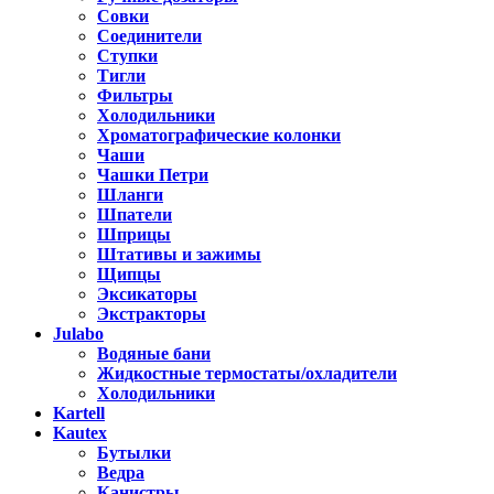
Совки
Соединители
Ступки
Тигли
Фильтры
Холодильники
Хроматографические колонки
Чаши
Чашки Петри
Шланги
Шпатели
Шприцы
Штативы и зажимы
Щипцы
Эксикаторы
Экстракторы
Julabo
Водяные бани
Жидкостные термостаты/охладители
Холодильники
Kartell
Kautex
Бутылки
Ведра
Канистры