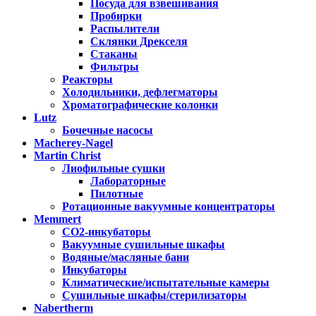
Посуда для взвешивания
Пробирки
Распылители
Склянки Дрекселя
Стаканы
Фильтры
Реакторы
Холодильники, дефлегматоры
Хроматографические колонки
Lutz
Бочечные насосы
Macherey-Nagel
Martin Christ
Лиофильные сушки
Лабораторные
Пилотные
Ротационные вакуумные концентраторы
Memmert
CO2-инкубаторы
Вакуумные сушильные шкафы
Водяные/масляные бани
Инкубаторы
Климатические/испытательные камеры
Сушильные шкафы/стерилизаторы
Nabertherm