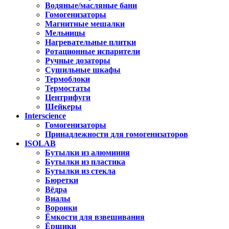
Водяные/масляные бани
Гомогенизаторы
Магнитные мешалки
Мельницы
Нагревательные плитки
Ротационные испарители
Ручные дозаторы
Сушильные шкафы
Термоблоки
Термостаты
Центрифуги
Шейкеры
Interscience
Гомогенизаторы
Принадлежности для гомогенизаторов
ISOLAB
Бутылки из алюминия
Бутылки из пластика
Бутылки из стекла
Бюретки
Вёдра
Виалы
Воронки
Ёмкости для взвешивания
Ёршики