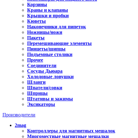
Корзины
Краны и клапаны
Крышки и пробки
Кюветы
Наконечники для пипеток
Ножницы/ножи
Пакеты
Перемешивающие элементы
Пинцеты/щипцы
Подъемные столики
Прочее
Соединители
Сосуды Дьюара
Холодовые ловушки
Шланги
Шпатели/совки
Шприцы
Штативы и зажимы
Эксикаторы
Производители
2mag
Контроллеры для магнитных мешалок
Многоместные магнитные мешалки