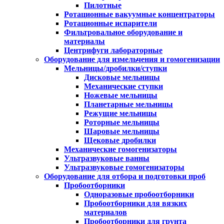
Пилотные
Ротационные вакуумные концентраторы
Ротационные испарители
Фильтровальное оборудование и
материалы
Центрифуги лабораторные
Оборудование для измельчения и гомогенизации
Мельницы/дробилки/ступки
Дисковые мельницы
Механические ступки
Ножевые мельницы
Планетарные мельницы
Режущие мельницы
Роторные мельницы
Шаровые мельницы
Щековые дробилки
Механические гомогенизаторы
Ультразвуковые ванны
Ультразвуковые гомогенизаторы
Оборудование для отбора и подготовки проб
Пробоотборники
Одноразовые пробоотборники
Пробоотборники для вязких
материалов
Пробоотборники для грунта