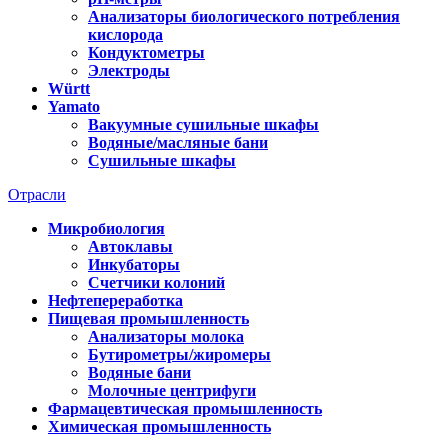
Анализаторы биологического потребления
кислорода
Кондуктометры
Электроды
Württ
Yamato
Вакуумные сушильные шкафы
Водяные/масляные бани
Сушильные шкафы
Отрасли
Микробиология
Автоклавы
Инкубаторы
Счетчики колоний
Нефтепереработка
Пищевая промышленность
Анализаторы молока
Бутирометры/жиромеры
Водяные бани
Молочные центрифуги
Фармацевтическая промышленность
Химическая промышленность