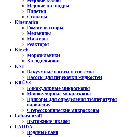
Мерные колбы
Мерные цилиндры
Пипетки
Стаканы
Kinematica
Гомогенизаторы
Мельницы
Миксеры
Реакторы
Kirsch
Морозильники
Холодильники
KNF
Вакуумные насосы и системы
Насосы для перекачки жидкостей
KRÜSS
Бинокулярные микроскопы
Монокулярные микроскопы
Приборы для определения температуры
плавления
Стереоскопические микроскопы
Laboratoroff
Вытяжные шкафы
LAUDA
Водяные бани