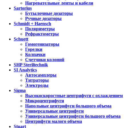
Нагревательные ленты и кабели
Sartorius
Бутылочные дозаторы
Ручные дозаторы
Schmidt + Haensch
Поляриметры
Рефрактометры
Schuett
Гомогенизаторы
Горелки
Колпачки
Счетчики колоний
SHP Steriltechnik
SI Analytics
Автосамплеры
Титраторы
Электроды
Sigma
Высокоскоростные центрифуги с охлаждением
Микроцентрифуги
Напольные центрифуги большого объема
Универсальные центрифуги
Универсальные центрифуги большого объема
Центрифуги малого объема
Stuart