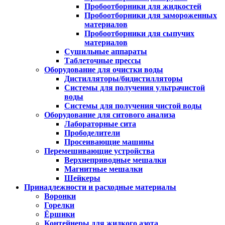
Пробоотборники для жидкостей
Пробоотборники для замороженных
материалов
Пробоотборники для сыпучих
материалов
Сушильные аппараты
Таблеточные прессы
Оборудование для очистки воды
Дистилляторы/бидистилляторы
Системы для получения ультрачистой
воды
Системы для получения чистой воды
Оборудование для ситового анализа
Лабораторные сита
Прободелители
Просеивающие машины
Перемешивающие устройства
Верхнеприводные мешалки
Магнитные мешалки
Шейкеры
Принадлежности и расходные материалы
Воронки
Горелки
Ёршики
Контейнеры для жидкого азота