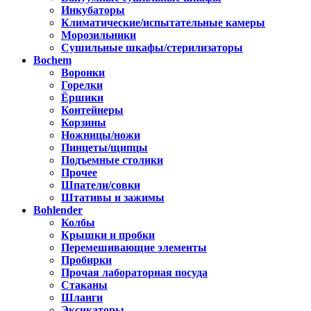
Инкубаторы
Климатические/испытательные камеры
Морозильники
Сушильные шкафы/стерилизаторы
Bochem
Воронки
Горелки
Ёршики
Контейнеры
Корзины
Ножницы/ножи
Пинцеты/щипцы
Подъемные столики
Прочее
Шпатели/совки
Штативы и зажимы
Bohlender
Колбы
Крышки и пробки
Перемешивающие элементы
Пробирки
Прочая лабораторная посуда
Стаканы
Шланги
Эксикаторы