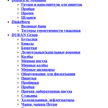
Deutsch & Neumann
Груши и наполнители для пипеток
Пробки
Прочее
Шланги
Dinkelberg
Водяные бани
Тестеры герметичности упаковки
DURAN Group
Бутылки
Бюксы
Бюретки
Делительные/капельные воронки
Колбы
Мерная посуда
Мерные колбы
Мерные цилиндры
Оборудование для фильтрации
Пипетки
Пробирки
Пробки
Прочая лабораторная посуда
Стаканы
Холодильники, дефлегматоры
Чаши, чашки Петри