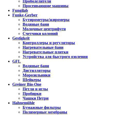
Прободелители
Просеивающие машины
Fungilab
Funke-Gerber
Бутирометры/жиромеры
Водяные бани
Молочные центрифуги
Счетчики колоний
Gestigkeit
Контроллеры и регуляторы
Нагревательные бани
Нагревательные плитки
Устройства для быстрого озоления
GFL
Водяные бани
Дистилляторы
Морозильники
Шейкеры
Greiner Bio-One
Петли и иглы
Пробирки
Чашки Петри
Hahnemühle
Бумажные фильтры
Полимерные мембраны