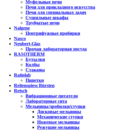
Муфельные печи
Печи для прикладного искусства
Печи для специальных задач
Сушильные шкафы
Трубчатые печи
Nalgene
Центрифужные пробирки
Nasco
Neubert-Glas
Прочая лабораторная посуда
RASOTHERM
Бутылки
Колбы
Стаканы
Ratiolab
Пипетки
Reitenspiess Bürsten
Retsch
Вибрационные питатели
Лабораторные сита
Мельницы/дробилки/ступки
Дисковые мельницы
Механические ступки
Ножевые мельницы
Режущие мельницы