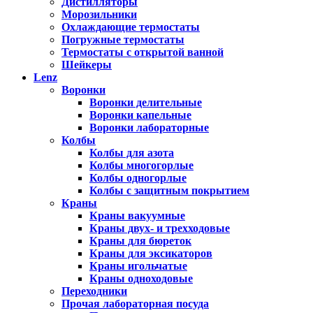
Дистилляторы
Морозильники
Охлаждающие термостаты
Погружные термостаты
Термостаты с открытой ванной
Шейкеры
Lenz
Воронки
Воронки делительные
Воронки капельные
Воронки лабораторные
Колбы
Колбы для азота
Колбы многогорлые
Колбы одногорлые
Колбы с защитным покрытием
Краны
Краны вакуумные
Краны двух- и трехходовые
Краны для бюреток
Краны для эксикаторов
Краны игольчатые
Краны одноходовые
Переходники
Прочая лабораторная посуда