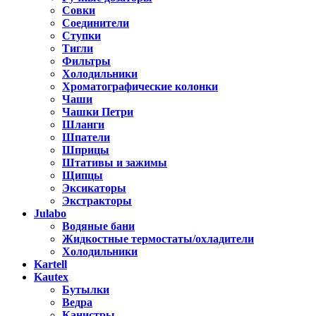
Совки
Соединители
Ступки
Тигли
Фильтры
Холодильники
Хроматографические колонки
Чаши
Чашки Петри
Шланги
Шпатели
Шприцы
Штативы и зажимы
Щипцы
Эксикаторы
Экстракторы
Julabo
Водяные бани
Жидкостные термостаты/охладители
Холодильники
Kartell
Kautex
Бутылки
Ведра
Канистры