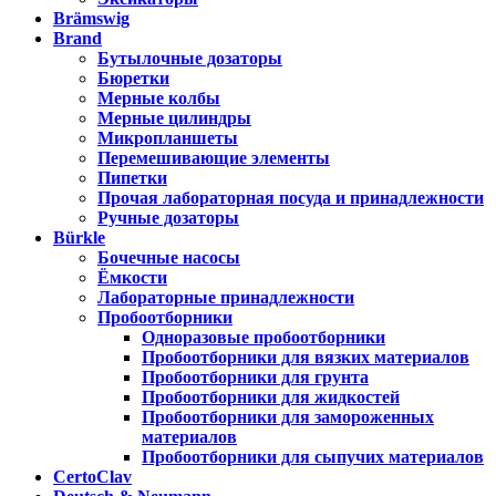
Brämswig
Brand
Бутылочные дозаторы
Бюретки
Мерные колбы
Мерные цилиндры
Микропланшеты
Перемешивающие элементы
Пипетки
Прочая лабораторная посуда и принадлежности
Ручные дозаторы
Bürkle
Бочечные насосы
Ёмкости
Лабораторные принадлежности
Пробоотборники
Одноразовые пробоотборники
Пробоотборники для вязких материалов
Пробоотборники для грунта
Пробоотборники для жидкостей
Пробоотборники для замороженных
материалов
Пробоотборники для сыпучих материалов
CertoClav