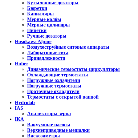
Бутылочные дозаторы
Бюретки
Капилляры
Мерные колбы
Мерные цилиндры
Пипетки
Ручные дозаторы
Hosokawa Alpine
Воздухоструйные ситовые аппараты
Лаборатоные сита
Принадлежности
Huber
Динамические термостаты-циркуляторы
Охлаждающие термостаты
Погружные охладители
Погружные термостаты
Проточные охладители
Термостаты с открытой ванной
Hydrolab
IAS
Анализаторы зерна
IKA
Вакуумные насосы
Верхнеприводные мешалки
Вискозиметры