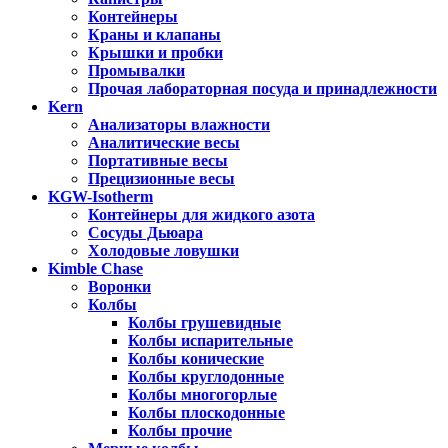
Контейнеры
Краны и клапаны
Крышки и пробки
Промывалки
Прочая лабораторная посуда и принадлежности
Kern
Анализаторы влажности
Аналитические весы
Портативные весы
Прецизионные весы
KGW-Isotherm
Контейнеры для жидкого азота
Сосуды Дьюара
Холодовые ловушки
Kimble Chase
Воронки
Колбы
Колбы грушевидные
Колбы испарительные
Колбы конические
Колбы круглодонные
Колбы многогорлые
Колбы плоскодонные
Колбы прочие