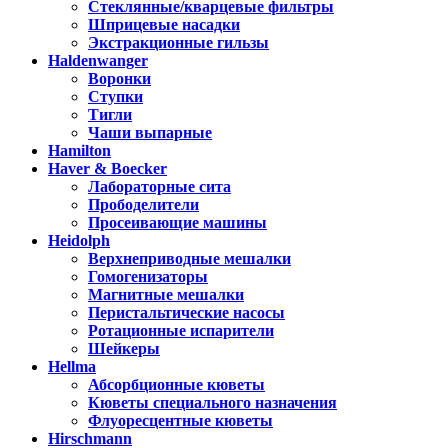
Стеклянные/кварцевые фильтры
Шприцевые насадки
Экстракционные гильзы
Haldenwanger
Воронки
Ступки
Тигли
Чаши выпарные
Hamilton
Haver & Boecker
Лабораторные сита
Прободелители
Просеивающие машины
Heidolph
Верхнеприводные мешалки
Гомогенизаторы
Магнитные мешалки
Перистальтические насосы
Ротационные испарители
Шейкеры
Hellma
Абсорбционные кюветы
Кюветы специального назначения
Флуоресцентные кюветы
Hirschmann