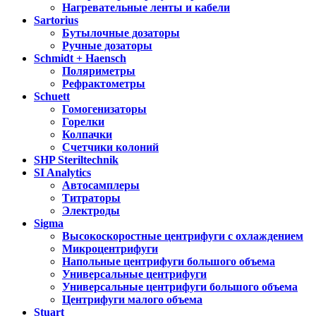
Нагревательные ленты и кабели
Sartorius
Бутылочные дозаторы
Ручные дозаторы
Schmidt + Haensch
Поляриметры
Рефрактометры
Schuett
Гомогенизаторы
Горелки
Колпачки
Счетчики колоний
SHP Steriltechnik
SI Analytics
Автосамплеры
Титраторы
Электроды
Sigma
Высокоскоростные центрифуги с охлаждением
Микроцентрифуги
Напольные центрифуги большого объема
Универсальные центрифуги
Универсальные центрифуги большого объема
Центрифуги малого объема
Stuart