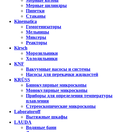
Мерные колбы
Мерные цилиндры
Пипетки
Стаканы
Kinematica
Гомогенизаторы
Мельницы
Миксеры
Реакторы
Kirsch
Морозильники
Холодильники
KNF
Вакуумные насосы и системы
Насосы для перекачки жидкостей
KRÜSS
Бинокулярные микроскопы
Монокулярные микроскопы
Приборы для определения температуры
плавления
Стереоскопические микроскопы
Laboratoroff
Вытяжные шкафы
LAUDA
Водяные бани