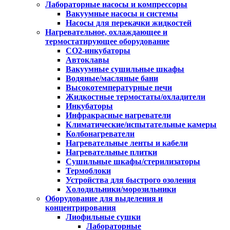
Лабораторные насосы и компрессоры
Вакуумные насосы и системы
Насосы для перекачки жидкостей
Нагревательное, охлаждающее и
термостатирующее оборудование
CO2-инкубаторы
Автоклавы
Вакуумные сушильные шкафы
Водяные/масляные бани
Высокотемпературные печи
Жидкостные термостаты/охладители
Инкубаторы
Инфракрасные нагреватели
Климатические/испытательные камеры
Колбонагреватели
Нагревательные ленты и кабели
Нагревательные плитки
Сушильные шкафы/стерилизаторы
Термоблоки
Устройства для быстрого озоления
Холодильники/морозильники
Оборудование для выделения и
концентрирования
Лиофильные сушки
Лабораторные