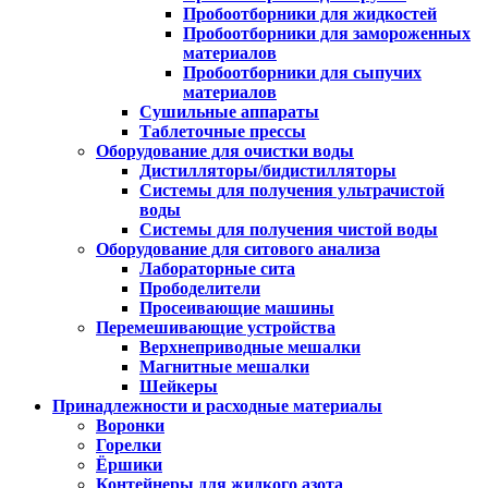
Пробоотборники для жидкостей
Пробоотборники для замороженных
материалов
Пробоотборники для сыпучих
материалов
Сушильные аппараты
Таблеточные прессы
Оборудование для очистки воды
Дистилляторы/бидистилляторы
Системы для получения ультрачистой
воды
Системы для получения чистой воды
Оборудование для ситового анализа
Лабораторные сита
Прободелители
Просеивающие машины
Перемешивающие устройства
Верхнеприводные мешалки
Магнитные мешалки
Шейкеры
Принадлежности и расходные материалы
Воронки
Горелки
Ёршики
Контейнеры для жидкого азота