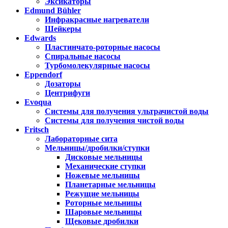
Эксикаторы
Edmund Bühler
Инфракрасные нагреватели
Шейкеры
Edwards
Пластинчато-роторные насосы
Спиральные насосы
Турбомолекулярные насосы
Eppendorf
Дозаторы
Центрифуги
Evoqua
Системы для получения ультрачистой воды
Системы для получения чистой воды
Fritsch
Лабораторные сита
Мельницы/дробилки/ступки
Дисковые мельницы
Механические ступки
Ножевые мельницы
Планетарные мельницы
Режущие мельницы
Роторные мельницы
Шаровые мельницы
Щековые дробилки