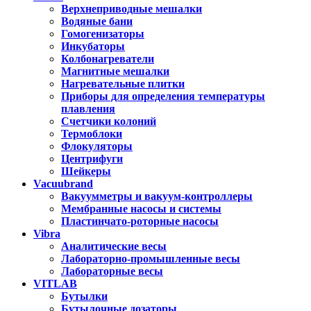
Верхнеприводные мешалки
Водяные бани
Гомогенизаторы
Инкубаторы
Колбонагреватели
Магнитные мешалки
Нагревательные плитки
Приборы для определения температуры
плавления
Счетчики колоний
Термоблоки
Флокуляторы
Центрифуги
Шейкеры
Vacuubrand
Вакуумметры и вакуум-контроллеры
Мембранные насосы и системы
Пластинчато-роторные насосы
Vibra
Аналитические весы
Лабораторно-промышленные весы
Лабораторные весы
VITLAB
Бутылки
Бутылочные дозаторы