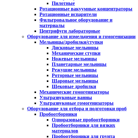
Пилотные
Ротационные вакуумные концентраторы
Ротационные испарители
Фильтровальное оборудование и
материалы
Центрифуги лабораторные
Оборудование для измельчения и гомогенизации
Мельницы/дробилки/ступки
Дисковые мельницы
Механические ступки
Ножевые мельницы
Планетарные мельницы
Режущие мельницы
Роторные мельницы
Шаровые мельницы
Щековые дробилки
Механические гомогенизаторы
Ультразвуковые ванны
Ультразвуковые гомогенизаторы
Оборудование для отбора и подготовки проб
Пробоотборники
Одноразовые пробоотборники
Пробоотборники для вязких
материалов
Пробоотборники для грунта