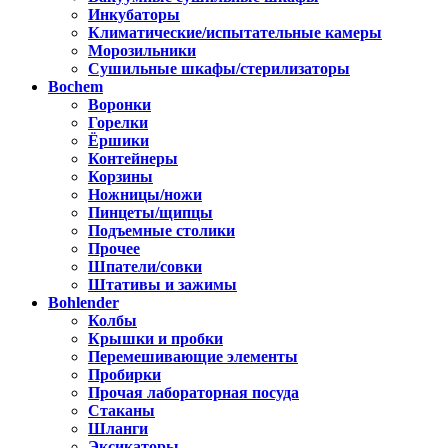
Инкубаторы
Климатические/испытательные камеры
Морозильники
Сушильные шкафы/стерилизаторы
Bochem
Воронки
Горелки
Ёршики
Контейнеры
Корзины
Ножницы/ножи
Пинцеты/щипцы
Подъемные столики
Прочее
Шпатели/совки
Штативы и зажимы
Bohlender
Колбы
Крышки и пробки
Перемешивающие элементы
Пробирки
Прочая лабораторная посуда
Стаканы
Шланги
Эксикаторы