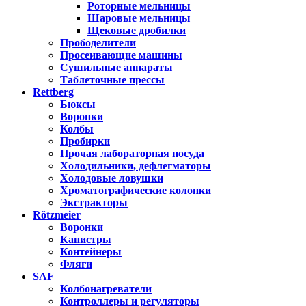
Роторные мельницы
Шаровые мельницы
Щековые дробилки
Прободелители
Просеивающие машины
Сушильные аппараты
Таблеточные прессы
Rettberg
Бюксы
Воронки
Колбы
Пробирки
Прочая лабораторная посуда
Холодильники, дефлегматоры
Холодовые ловушки
Хроматографические колонки
Экстракторы
Rötzmeier
Воронки
Канистры
Контейнеры
Фляги
SAF
Колбонагреватели
Контроллеры и регуляторы