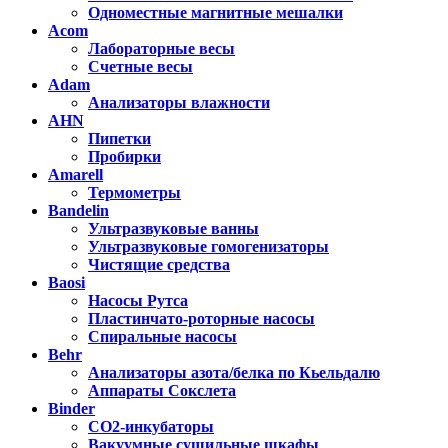
Одноместные магнитные мешалки
Acom
Лабораторные весы
Счетные весы
Adam
Анализаторы влажности
AHN
Пипетки
Пробирки
Amarell
Термометры
Bandelin
Ультразвуковые ванны
Ультразвуковые гомогенизаторы
Чистящие средства
Baosi
Насосы Рутса
Пластинчато-роторные насосы
Спиральные насосы
Behr
Анализаторы азота/белка по Кьельдалю
Аппараты Сокслета
Binder
CO2-инкубаторы
Вакуумные сушильные шкафы