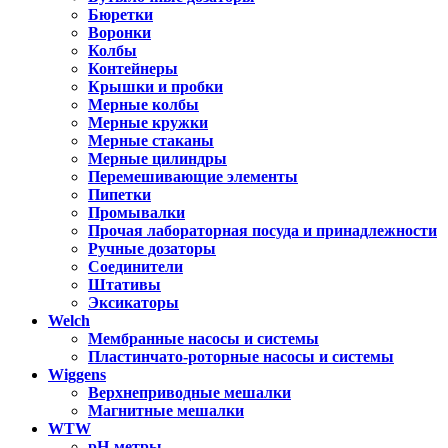
Бюретки
Воронки
Колбы
Контейнеры
Крышки и пробки
Мерные колбы
Мерные кружки
Мерные стаканы
Мерные цилиндры
Перемешивающие элементы
Пипетки
Промывалки
Прочая лабораторная посуда и принадлежности
Ручные дозаторы
Соединители
Штативы
Эксикаторы
Welch
Мембранные насосы и системы
Пластинчато-роторные насосы и системы
Wiggens
Верхнеприводные мешалки
Магнитные мешалки
WTW
pH-метры