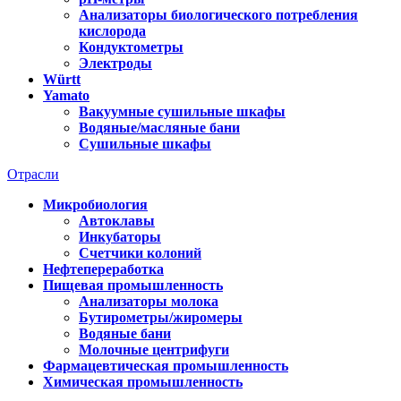
Анализаторы биологического потребления
кислорода
Кондуктометры
Электроды
Württ
Yamato
Вакуумные сушильные шкафы
Водяные/масляные бани
Сушильные шкафы
Отрасли
Микробиология
Автоклавы
Инкубаторы
Счетчики колоний
Нефтепереработка
Пищевая промышленность
Анализаторы молока
Бутирометры/жиромеры
Водяные бани
Молочные центрифуги
Фармацевтическая промышленность
Химическая промышленность