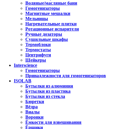
Водяные/масляные бани
Гомогенизаторы
Магнитные мешалки
Мельницы
Нагревательные плитки
Ротационные испарители
Ручные дозаторы
Сушильные шкафы
Термоблоки
Термостаты
Центрифуги
Шейкеры
Interscience
Гомогенизаторы
Принадлежности для гомогенизаторов
ISOLAB
Бутылки из алюминия
Бутылки из пластика
Бутылки из стекла
Бюретки
Вёдра
Виалы
Воронки
Ёмкости для взвешивания
Ёршики