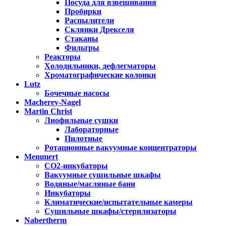
Посуда для взвешивания
Пробирки
Распылители
Склянки Дрекселя
Стаканы
Фильтры
Реакторы
Холодильники, дефлегматоры
Хроматографические колонки
Lutz
Бочечные насосы
Macherey-Nagel
Martin Christ
Лиофильные сушки
Лабораторные
Пилотные
Ротационные вакуумные концентраторы
Memmert
CO2-инкубаторы
Вакуумные сушильные шкафы
Водяные/масляные бани
Инкубаторы
Климатические/испытательные камеры
Сушильные шкафы/стерилизаторы
Nabertherm