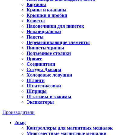
Корзины
Краны и клапаны
Крышки и пробки
Кюветы
Наконечники для пипеток
Ножницы/ножи
Пакеты
Перемешивающие элементы
Пинцеты/щипцы
Подъемные столики
Прочее
Соединители
Сосуды Дьюара
Холодовые ловушки
Шланги
Шпатели/совки
Шприцы
Штативы и зажимы
Эксикаторы
Производители
2mag
Контроллеры для магнитных мешалок
Многоместные магнитные мешалки