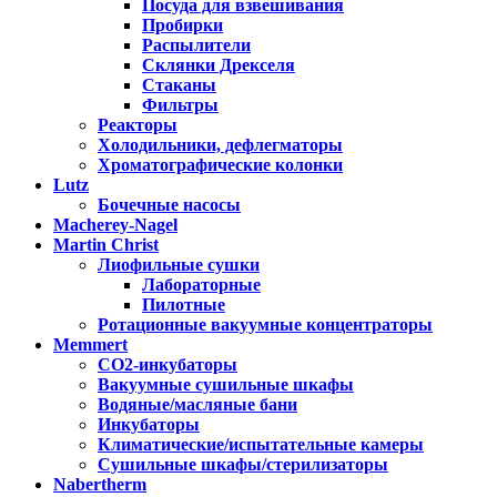
Посуда для взвешивания
Пробирки
Распылители
Склянки Дрекселя
Стаканы
Фильтры
Реакторы
Холодильники, дефлегматоры
Хроматографические колонки
Lutz
Бочечные насосы
Macherey-Nagel
Martin Christ
Лиофильные сушки
Лабораторные
Пилотные
Ротационные вакуумные концентраторы
Memmert
CO2-инкубаторы
Вакуумные сушильные шкафы
Водяные/масляные бани
Инкубаторы
Климатические/испытательные камеры
Сушильные шкафы/стерилизаторы
Nabertherm