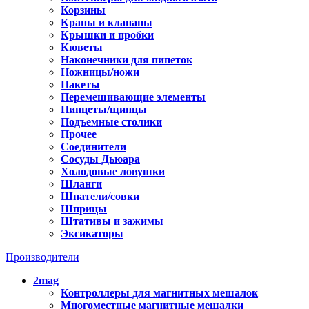
Корзины
Краны и клапаны
Крышки и пробки
Кюветы
Наконечники для пипеток
Ножницы/ножи
Пакеты
Перемешивающие элементы
Пинцеты/щипцы
Подъемные столики
Прочее
Соединители
Сосуды Дьюара
Холодовые ловушки
Шланги
Шпатели/совки
Шприцы
Штативы и зажимы
Эксикаторы
Производители
2mag
Контроллеры для магнитных мешалок
Многоместные магнитные мешалки