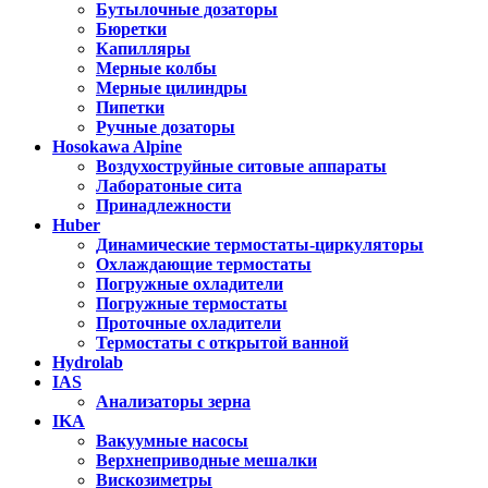
Бутылочные дозаторы
Бюретки
Капилляры
Мерные колбы
Мерные цилиндры
Пипетки
Ручные дозаторы
Hosokawa Alpine
Воздухоструйные ситовые аппараты
Лаборатоные сита
Принадлежности
Huber
Динамические термостаты-циркуляторы
Охлаждающие термостаты
Погружные охладители
Погружные термостаты
Проточные охладители
Термостаты с открытой ванной
Hydrolab
IAS
Анализаторы зерна
IKA
Вакуумные насосы
Верхнеприводные мешалки
Вискозиметры