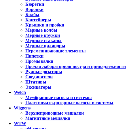
Бюретки
Воронки
Колбы
Контейнеры
Крышки и пробки
Мерные колбы
Мерные кружки
Мерные стаканы
Мерные цилиндры
Перемешивающие элементы
Пипетки
Промывалки
Прочая лабораторная посуда и принадлежности
Ручные дозаторы
Соединители
Штативы
Эксикаторы
Welch
Мембранные насосы и системы
Пластинчато-роторные насосы и системы
Wiggens
Верхнеприводные мешалки
Магнитные мешалки
WTW
pH-метры