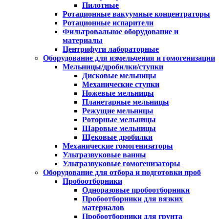
Пилотные
Ротационные вакуумные концентраторы
Ротационные испарители
Фильтровальное оборудование и
материалы
Центрифуги лабораторные
Оборудование для измельчения и гомогенизации
Мельницы/дробилки/ступки
Дисковые мельницы
Механические ступки
Ножевые мельницы
Планетарные мельницы
Режущие мельницы
Роторные мельницы
Шаровые мельницы
Щековые дробилки
Механические гомогенизаторы
Ультразвуковые ванны
Ультразвуковые гомогенизаторы
Оборудование для отбора и подготовки проб
Пробоотборники
Одноразовые пробоотборники
Пробоотборники для вязких
материалов
Пробоотборники для грунта