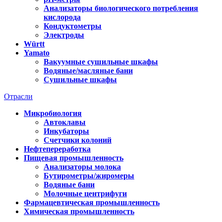
Анализаторы биологического потребления
кислорода
Кондуктометры
Электроды
Württ
Yamato
Вакуумные сушильные шкафы
Водяные/масляные бани
Сушильные шкафы
Отрасли
Микробиология
Автоклавы
Инкубаторы
Счетчики колоний
Нефтепереработка
Пищевая промышленность
Анализаторы молока
Бутирометры/жиромеры
Водяные бани
Молочные центрифуги
Фармацевтическая промышленность
Химическая промышленность