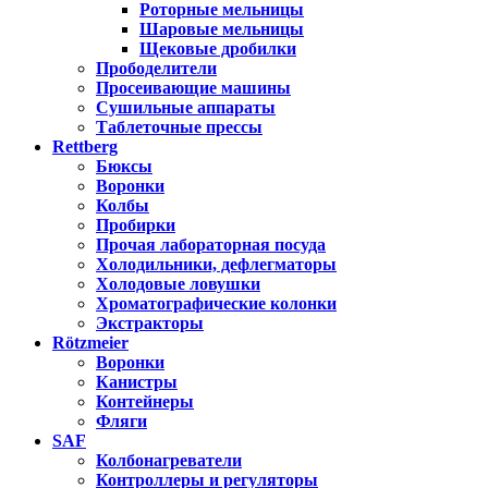
Роторные мельницы
Шаровые мельницы
Щековые дробилки
Прободелители
Просеивающие машины
Сушильные аппараты
Таблеточные прессы
Rettberg
Бюксы
Воронки
Колбы
Пробирки
Прочая лабораторная посуда
Холодильники, дефлегматоры
Холодовые ловушки
Хроматографические колонки
Экстракторы
Rötzmeier
Воронки
Канистры
Контейнеры
Фляги
SAF
Колбонагреватели
Контроллеры и регуляторы