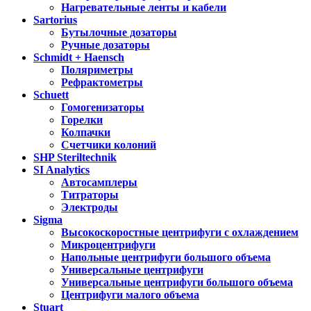
Нагревательные ленты и кабели
Sartorius
Бутылочные дозаторы
Ручные дозаторы
Schmidt + Haensch
Поляриметры
Рефрактометры
Schuett
Гомогенизаторы
Горелки
Колпачки
Счетчики колоний
SHP Steriltechnik
SI Analytics
Автосамплеры
Титраторы
Электроды
Sigma
Высокоскоростные центрифуги с охлаждением
Микроцентрифуги
Напольные центрифуги большого объема
Универсальные центрифуги
Универсальные центрифуги большого объема
Центрифуги малого объема
Stuart