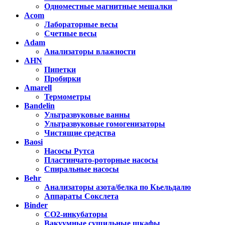
Одноместные магнитные мешалки
Acom
Лабораторные весы
Счетные весы
Adam
Анализаторы влажности
AHN
Пипетки
Пробирки
Amarell
Термометры
Bandelin
Ультразвуковые ванны
Ультразвуковые гомогенизаторы
Чистящие средства
Baosi
Насосы Рутса
Пластинчато-роторные насосы
Спиральные насосы
Behr
Анализаторы азота/белка по Кьельдалю
Аппараты Сокслета
Binder
CO2-инкубаторы
Вакуумные сушильные шкафы