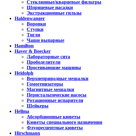
Стеклянные/кварцевые фильтры
Шприцевые насадки
Экстракционные гильзы
Haldenwanger
Воронки
Ступки
Тигли
Чаши выпарные
Hamilton
Haver & Boecker
Лабораторные сита
Прободелители
Просеивающие машины
Heidolph
Верхнеприводные мешалки
Гомогенизаторы
Магнитные мешалки
Перистальтические насосы
Ротационные испарители
Шейкеры
Hellma
Абсорбционные кюветы
Кюветы специального назначения
Флуоресцентные кюветы
Hirschmann