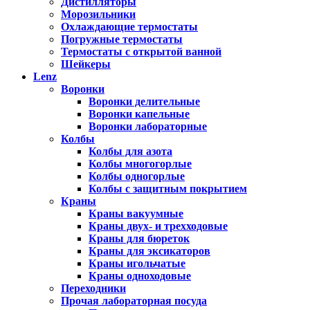
Дистилляторы
Морозильники
Охлаждающие термостаты
Погружные термостаты
Термостаты с открытой ванной
Шейкеры
Lenz
Воронки
Воронки делительные
Воронки капельные
Воронки лабораторные
Колбы
Колбы для азота
Колбы многогорлые
Колбы одногорлые
Колбы с защитным покрытием
Краны
Краны вакуумные
Краны двух- и трехходовые
Краны для бюреток
Краны для эксикаторов
Краны игольчатые
Краны одноходовые
Переходники
Прочая лабораторная посуда