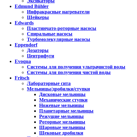
Эксикаторы
Edmund Bühler
Инфракрасные нагреватели
Шейкеры
Edwards
Пластинчато-роторные насосы
Спиральные насосы
Турбомолекулярные насосы
Eppendorf
Дозаторы
Центрифуги
Evoqua
Системы для получения ультрачистой воды
Системы для получения чистой воды
Fritsch
Лабораторные сита
Мельницы/дробилки/ступки
Дисковые мельницы
Механические ступки
Ножевые мельницы
Планетарные мельницы
Режущие мельницы
Роторные мельницы
Шаровые мельницы
Щековые дробилки