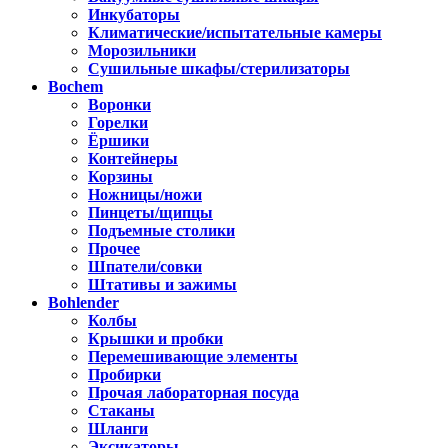
Инкубаторы
Климатические/испытательные камеры
Морозильники
Сушильные шкафы/стерилизаторы
Bochem
Воронки
Горелки
Ёршики
Контейнеры
Корзины
Ножницы/ножи
Пинцеты/щипцы
Подъемные столики
Прочее
Шпатели/совки
Штативы и зажимы
Bohlender
Колбы
Крышки и пробки
Перемешивающие элементы
Пробирки
Прочая лабораторная посуда
Стаканы
Шланги
Эксикаторы