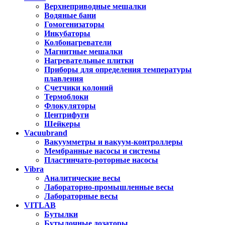
Верхнеприводные мешалки
Водяные бани
Гомогенизаторы
Инкубаторы
Колбонагреватели
Магнитные мешалки
Нагревательные плитки
Приборы для определения температуры
плавления
Счетчики колоний
Термоблоки
Флокуляторы
Центрифуги
Шейкеры
Vacuubrand
Вакуумметры и вакуум-контроллеры
Мембранные насосы и системы
Пластинчато-роторные насосы
Vibra
Аналитические весы
Лабораторно-промышленные весы
Лабораторные весы
VITLAB
Бутылки
Бутылочные дозаторы