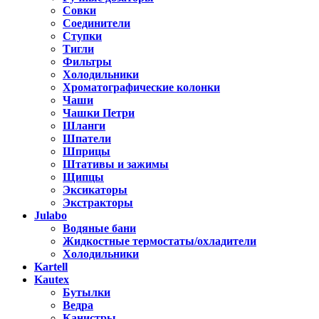
Совки
Соединители
Ступки
Тигли
Фильтры
Холодильники
Хроматографические колонки
Чаши
Чашки Петри
Шланги
Шпатели
Шприцы
Штативы и зажимы
Щипцы
Эксикаторы
Экстракторы
Julabo
Водяные бани
Жидкостные термостаты/охладители
Холодильники
Kartell
Kautex
Бутылки
Ведра
Канистры