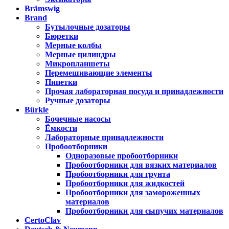
Brämswig
Brand
Бутылочные дозаторы
Бюретки
Мерные колбы
Мерные цилиндры
Микропланшеты
Перемешивающие элементы
Пипетки
Прочая лабораторная посуда и принадлежности
Ручные дозаторы
Bürkle
Бочечные насосы
Ёмкости
Лабораторные принадлежности
Пробоотборники
Одноразовые пробоотборники
Пробоотборники для вязких материалов
Пробоотборники для грунта
Пробоотборники для жидкостей
Пробоотборники для замороженных
материалов
Пробоотборники для сыпучих материалов
CertoClav