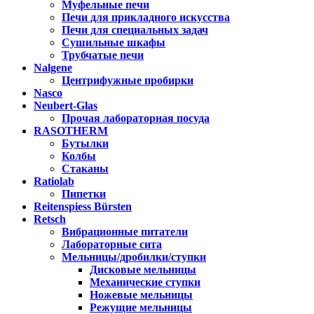
Муфельные печи
Печи для прикладного искусства
Печи для специальных задач
Сушильные шкафы
Трубчатые печи
Nalgene
Центрифужные пробирки
Nasco
Neubert-Glas
Прочая лабораторная посуда
RASOTHERM
Бутылки
Колбы
Стаканы
Ratiolab
Пипетки
Reitenspiess Bürsten
Retsch
Вибрационные питатели
Лабораторные сита
Мельницы/дробилки/ступки
Дисковые мельницы
Механические ступки
Ножевые мельницы
Режущие мельницы