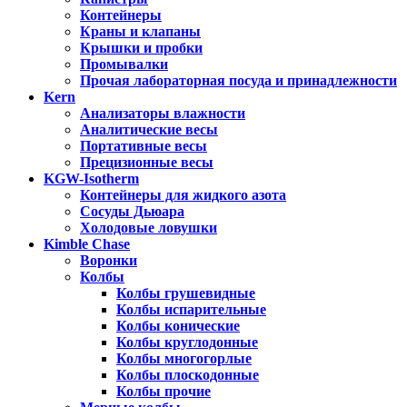
Контейнеры
Краны и клапаны
Крышки и пробки
Промывалки
Прочая лабораторная посуда и принадлежности
Kern
Анализаторы влажности
Аналитические весы
Портативные весы
Прецизионные весы
KGW-Isotherm
Контейнеры для жидкого азота
Сосуды Дьюара
Холодовые ловушки
Kimble Chase
Воронки
Колбы
Колбы грушевидные
Колбы испарительные
Колбы конические
Колбы круглодонные
Колбы многогорлые
Колбы плоскодонные
Колбы прочие