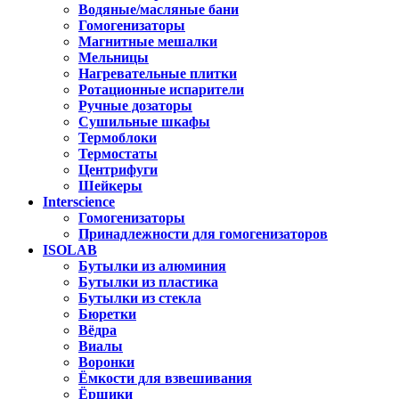
Водяные/масляные бани
Гомогенизаторы
Магнитные мешалки
Мельницы
Нагревательные плитки
Ротационные испарители
Ручные дозаторы
Сушильные шкафы
Термоблоки
Термостаты
Центрифуги
Шейкеры
Interscience
Гомогенизаторы
Принадлежности для гомогенизаторов
ISOLAB
Бутылки из алюминия
Бутылки из пластика
Бутылки из стекла
Бюретки
Вёдра
Виалы
Воронки
Ёмкости для взвешивания
Ёршики