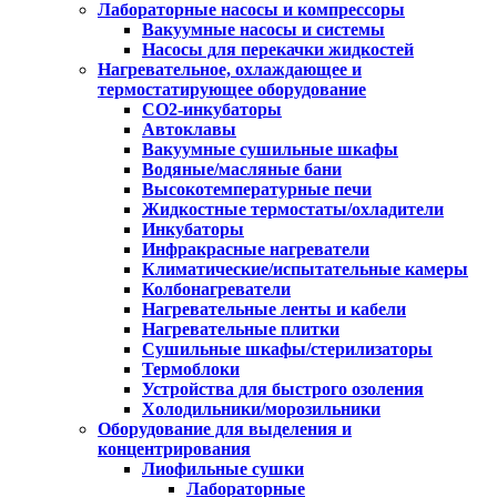
Лабораторные насосы и компрессоры
Вакуумные насосы и системы
Насосы для перекачки жидкостей
Нагревательное, охлаждающее и
термостатирующее оборудование
CO2-инкубаторы
Автоклавы
Вакуумные сушильные шкафы
Водяные/масляные бани
Высокотемпературные печи
Жидкостные термостаты/охладители
Инкубаторы
Инфракрасные нагреватели
Климатические/испытательные камеры
Колбонагреватели
Нагревательные ленты и кабели
Нагревательные плитки
Сушильные шкафы/стерилизаторы
Термоблоки
Устройства для быстрого озоления
Холодильники/морозильники
Оборудование для выделения и
концентрирования
Лиофильные сушки
Лабораторные