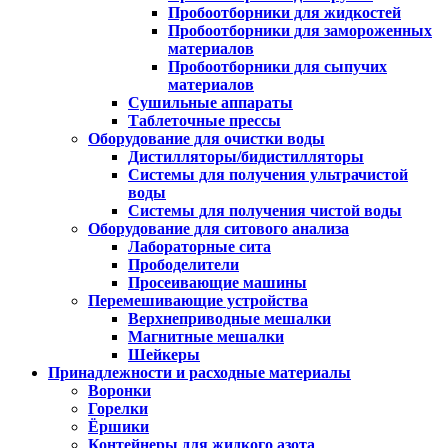
Пробоотборники для жидкостей
Пробоотборники для замороженных
материалов
Пробоотборники для сыпучих
материалов
Сушильные аппараты
Таблеточные прессы
Оборудование для очистки воды
Дистилляторы/бидистилляторы
Системы для получения ультрачистой
воды
Системы для получения чистой воды
Оборудование для ситового анализа
Лабораторные сита
Прободелители
Просеивающие машины
Перемешивающие устройства
Верхнеприводные мешалки
Магнитные мешалки
Шейкеры
Принадлежности и расходные материалы
Воронки
Горелки
Ёршики
Контейнеры для жидкого азота