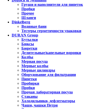
Deutsch & Neumann
Груши и наполнители для пипеток
Пробки
Прочее
Шланги
Dinkelberg
Водяные бани
Тестеры герметичности упаковки
DURAN Group
Бутылки
Бюксы
Бюретки
Делительные/капельные воронки
Колбы
Мерная посуда
Мерные колбы
Мерные цилиндры
Оборудование для фильтрации
Пипетки
Пробирки
Пробки
Прочая лабораторная посуда
Стаканы
Холодильники, дефлегматоры
Чаши, чашки Петри