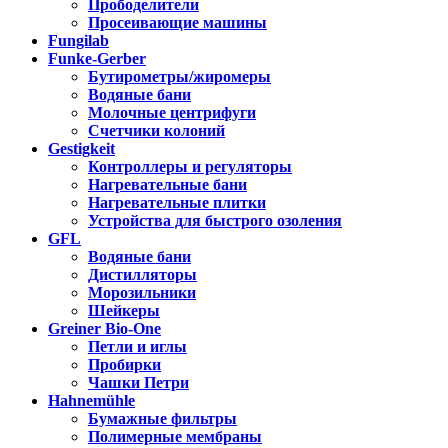
Прободелители
Просеивающие машины
Fungilab
Funke-Gerber
Бутирометры/жиромеры
Водяные бани
Молочные центрифуги
Счетчики колоний
Gestigkeit
Контроллеры и регуляторы
Нагревательные бани
Нагревательные плитки
Устройства для быстрого озоления
GFL
Водяные бани
Дистилляторы
Морозильники
Шейкеры
Greiner Bio-One
Петли и иглы
Пробирки
Чашки Петри
Hahnemühle
Бумажные фильтры
Полимерные мембраны