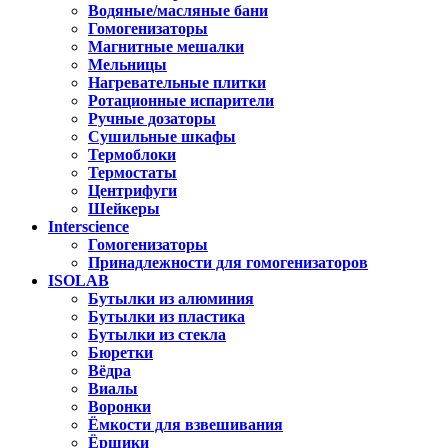
Водяные/масляные бани
Гомогенизаторы
Магнитные мешалки
Мельницы
Нагревательные плитки
Ротационные испарители
Ручные дозаторы
Сушильные шкафы
Термоблоки
Термостаты
Центрифуги
Шейкеры
Interscience
Гомогенизаторы
Принадлежности для гомогенизаторов
ISOLAB
Бутылки из алюминия
Бутылки из пластика
Бутылки из стекла
Бюретки
Вёдра
Виалы
Воронки
Ёмкости для взвешивания
Ёршики