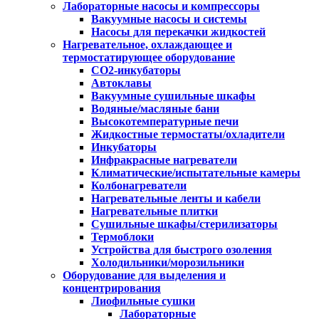
Лабораторные насосы и компрессоры
Вакуумные насосы и системы
Насосы для перекачки жидкостей
Нагревательное, охлаждающее и
термостатирующее оборудование
CO2-инкубаторы
Автоклавы
Вакуумные сушильные шкафы
Водяные/масляные бани
Высокотемпературные печи
Жидкостные термостаты/охладители
Инкубаторы
Инфракрасные нагреватели
Климатические/испытательные камеры
Колбонагреватели
Нагревательные ленты и кабели
Нагревательные плитки
Сушильные шкафы/стерилизаторы
Термоблоки
Устройства для быстрого озоления
Холодильники/морозильники
Оборудование для выделения и
концентрирования
Лиофильные сушки
Лабораторные