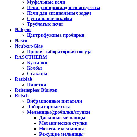
Муфельные печи
Печи для прикладного искусства
Печи для специальных задач
Сушильные шкафы
Трубчатые печи
Nalgene
Центрифужные пробирки
Nasco
Neubert-Glas
Прочая лабораторная посуда
RASOTHERM
Бутылки
Колбы
Стаканы
Ratiolab
Пипетки
Reitenspiess Bürsten
Retsch
Вибрационные питатели
Лабораторные сита
Мельницы/дробилки/ступки
Дисковые мельницы
Механические ступки
Ножевые мельницы
Режущие мельницы