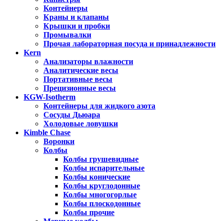
Контейнеры
Краны и клапаны
Крышки и пробки
Промывалки
Прочая лабораторная посуда и принадлежности
Kern
Анализаторы влажности
Аналитические весы
Портативные весы
Прецизионные весы
KGW-Isotherm
Контейнеры для жидкого азота
Сосуды Дьюара
Холодовые ловушки
Kimble Chase
Воронки
Колбы
Колбы грушевидные
Колбы испарительные
Колбы конические
Колбы круглодонные
Колбы многогорлые
Колбы плоскодонные
Колбы прочие