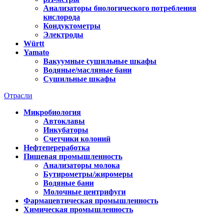
Анализаторы биологического потребления
кислорода
Кондуктометры
Электроды
Württ
Yamato
Вакуумные сушильные шкафы
Водяные/масляные бани
Сушильные шкафы
Отрасли
Микробиология
Автоклавы
Инкубаторы
Счетчики колоний
Нефтепереработка
Пищевая промышленность
Анализаторы молока
Бутирометры/жиромеры
Водяные бани
Молочные центрифуги
Фармацевтическая промышленность
Химическая промышленность