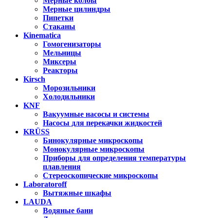
Мерные колбы
Мерные цилиндры
Пипетки
Стаканы
Kinematica
Гомогенизаторы
Мельницы
Миксеры
Реакторы
Kirsch
Морозильники
Холодильники
KNF
Вакуумные насосы и системы
Насосы для перекачки жидкостей
KRÜSS
Бинокулярные микроскопы
Монокулярные микроскопы
Приборы для определения температуры
плавления
Стереоскопические микроскопы
Laboratoroff
Вытяжные шкафы
LAUDA
Водяные бани