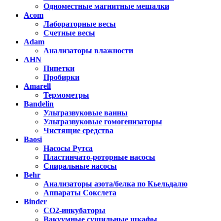
Одноместные магнитные мешалки
Acom
Лабораторные весы
Счетные весы
Adam
Анализаторы влажности
AHN
Пипетки
Пробирки
Amarell
Термометры
Bandelin
Ультразвуковые ванны
Ультразвуковые гомогенизаторы
Чистящие средства
Baosi
Насосы Рутса
Пластинчато-роторные насосы
Спиральные насосы
Behr
Анализаторы азота/белка по Кьельдалю
Аппараты Сокслета
Binder
CO2-инкубаторы
Вакуумные сушильные шкафы