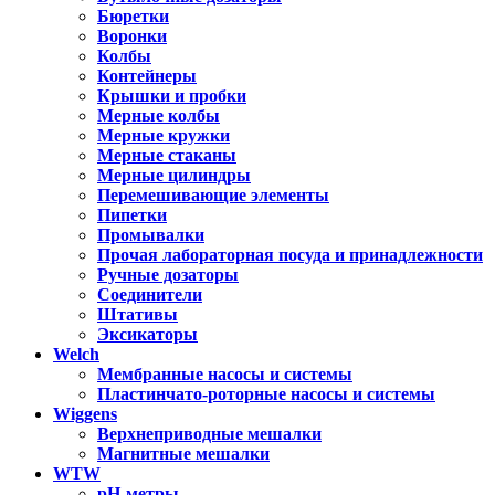
Бюретки
Воронки
Колбы
Контейнеры
Крышки и пробки
Мерные колбы
Мерные кружки
Мерные стаканы
Мерные цилиндры
Перемешивающие элементы
Пипетки
Промывалки
Прочая лабораторная посуда и принадлежности
Ручные дозаторы
Соединители
Штативы
Эксикаторы
Welch
Мембранные насосы и системы
Пластинчато-роторные насосы и системы
Wiggens
Верхнеприводные мешалки
Магнитные мешалки
WTW
pH-метры