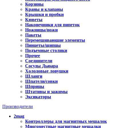
Корзины
Краны и клапаны
Крышки и пробки
Кюветы
Наконечники для пипеток
Ножницы/ножи
Пакеты
Перемешивающие элементы
Пинцеты/щипцы
Подъемные столики
Прочее
Соединители
Сосуды Дьюара
Холодовые ловушки
Шланги
Шпатели/совки
Шприцы
Штативы и зажимы
Эксикаторы
Производители
2mag
Контроллеры для магнитных мешалок
Многоместные магнитные мешалки