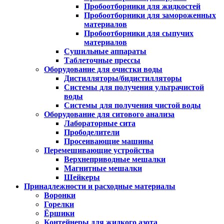
Пробоотборники для жидкостей
Пробоотборники для замороженных
материалов
Пробоотборники для сыпучих
материалов
Сушильные аппараты
Таблеточные прессы
Оборудование для очистки воды
Дистилляторы/бидистилляторы
Системы для получения ультрачистой
воды
Системы для получения чистой воды
Оборудование для ситового анализа
Лабораторные сита
Прободелители
Просеивающие машины
Перемешивающие устройства
Верхнеприводные мешалки
Магнитные мешалки
Шейкеры
Принадлежности и расходные материалы
Воронки
Горелки
Ёршики
Контейнеры для жидкого азота