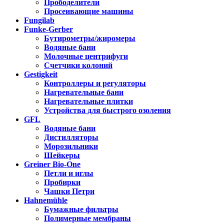
Прободелители
Просеивающие машины
Fungilab
Funke-Gerber
Бутирометры/жиромеры
Водяные бани
Молочные центрифуги
Счетчики колоний
Gestigkeit
Контроллеры и регуляторы
Нагревательные бани
Нагревательные плитки
Устройства для быстрого озоления
GFL
Водяные бани
Дистилляторы
Морозильники
Шейкеры
Greiner Bio-One
Петли и иглы
Пробирки
Чашки Петри
Hahnemühle
Бумажные фильтры
Полимерные мембраны