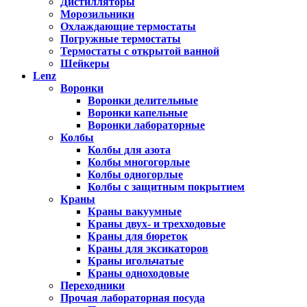
Дистилляторы
Морозильники
Охлаждающие термостаты
Погружные термостаты
Термостаты с открытой ванной
Шейкеры
Lenz
Воронки
Воронки делительные
Воронки капельные
Воронки лабораторные
Колбы
Колбы для азота
Колбы многогорлые
Колбы одногорлые
Колбы с защитным покрытием
Краны
Краны вакуумные
Краны двух- и трехходовые
Краны для бюреток
Краны для эксикаторов
Краны игольчатые
Краны одноходовые
Переходники
Прочая лабораторная посуда