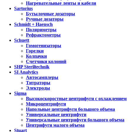
Нагревательные ленты и кабели
Sartorius
Бутылочные дозаторы
Ручные дозаторы
Schmidt + Haensch
Поляриметры
Рефрактометры
Schuett
Гомогенизаторы
Горелки
Колпачки
Счетчики колоний
SHP Steriltechnik
SI Analytics
Автосамплеры
Титраторы
Электроды
Sigma
Высокоскоростные центрифуги с охлаждением
Микроцентрифуги
Напольные центрифуги большого объема
Универсальные центрифуги
Универсальные центрифуги большого объема
Центрифуги малого объема
Stuart