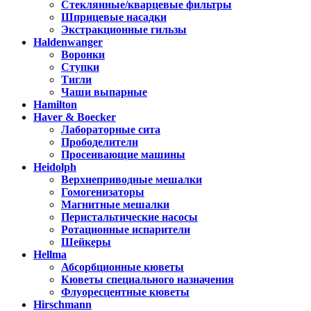
Стеклянные/кварцевые фильтры
Шприцевые насадки
Экстракционные гильзы
Haldenwanger
Воронки
Ступки
Тигли
Чаши выпарные
Hamilton
Haver & Boecker
Лабораторные сита
Прободелители
Просеивающие машины
Heidolph
Верхнеприводные мешалки
Гомогенизаторы
Магнитные мешалки
Перистальтические насосы
Ротационные испарители
Шейкеры
Hellma
Абсорбционные кюветы
Кюветы специального назначения
Флуоресцентные кюветы
Hirschmann