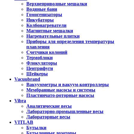
Верхнеприводные мешалки
Водяные бани
Гомогенизаторы
Инкубаторы
Колбонагреватели
Магнитные мешалки
Нагревательные плитки
Приборы для определения температуры
плавления
Счетчики колоний
Термоблоки
Флокуляторы
Центрифуги
Шейкеры
Vacuubrand
Вакуумметры и вакуум-контроллеры
Мембранные насосы и системы
Пластинчато-роторные насосы
Vibra
Аналитические весы
Лабораторно-промышленные весы
Лабораторные весы
VITLAB
Бутылки
Бутылочные дозаторы