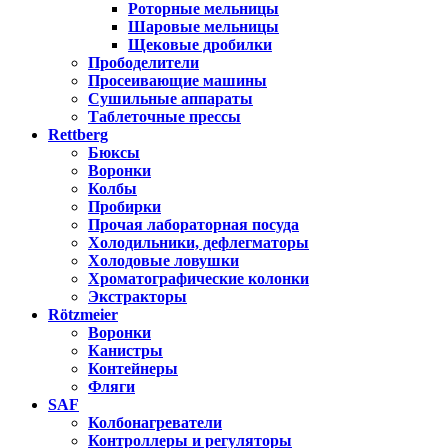
Роторные мельницы
Шаровые мельницы
Щековые дробилки
Прободелители
Просеивающие машины
Сушильные аппараты
Таблеточные прессы
Rettberg
Бюксы
Воронки
Колбы
Пробирки
Прочая лабораторная посуда
Холодильники, дефлегматоры
Холодовые ловушки
Хроматографические колонки
Экстракторы
Rötzmeier
Воронки
Канистры
Контейнеры
Фляги
SAF
Колбонагреватели
Контроллеры и регуляторы