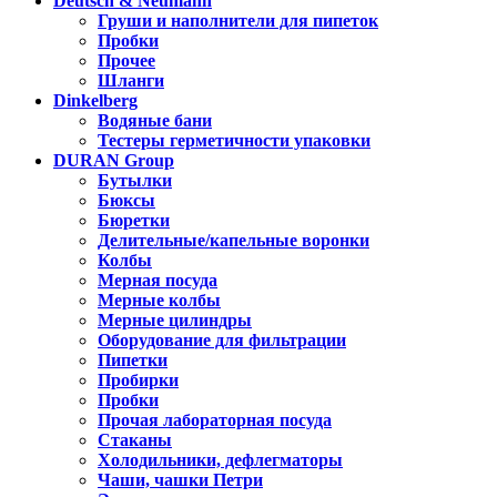
Deutsch & Neumann
Груши и наполнители для пипеток
Пробки
Прочее
Шланги
Dinkelberg
Водяные бани
Тестеры герметичности упаковки
DURAN Group
Бутылки
Бюксы
Бюретки
Делительные/капельные воронки
Колбы
Мерная посуда
Мерные колбы
Мерные цилиндры
Оборудование для фильтрации
Пипетки
Пробирки
Пробки
Прочая лабораторная посуда
Стаканы
Холодильники, дефлегматоры
Чаши, чашки Петри