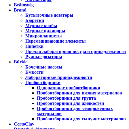
Brämswig
Brand
Бутылочные дозаторы
Бюретки
Мерные колбы
Мерные цилиндры
Микропланшеты
Перемешивающие элементы
Пипетки
Прочая лабораторная посуда и принадлежности
Ручные дозаторы
Bürkle
Бочечные насосы
Ёмкости
Лабораторные принадлежности
Пробоотборники
Одноразовые пробоотборники
Пробоотборники для вязких материалов
Пробоотборники для грунта
Пробоотборники для жидкостей
Пробоотборники для замороженных
материалов
Пробоотборники для сыпучих материалов
CertoClav