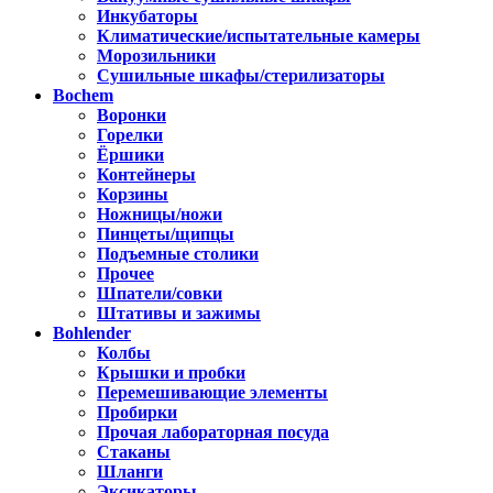
Инкубаторы
Климатические/испытательные камеры
Морозильники
Сушильные шкафы/стерилизаторы
Bochem
Воронки
Горелки
Ёршики
Контейнеры
Корзины
Ножницы/ножи
Пинцеты/щипцы
Подъемные столики
Прочее
Шпатели/совки
Штативы и зажимы
Bohlender
Колбы
Крышки и пробки
Перемешивающие элементы
Пробирки
Прочая лабораторная посуда
Стаканы
Шланги
Эксикаторы