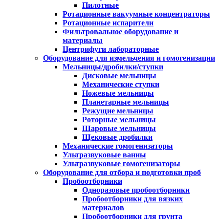
Пилотные
Ротационные вакуумные концентраторы
Ротационные испарители
Фильтровальное оборудование и
материалы
Центрифуги лабораторные
Оборудование для измельчения и гомогенизации
Мельницы/дробилки/ступки
Дисковые мельницы
Механические ступки
Ножевые мельницы
Планетарные мельницы
Режущие мельницы
Роторные мельницы
Шаровые мельницы
Щековые дробилки
Механические гомогенизаторы
Ультразвуковые ванны
Ультразвуковые гомогенизаторы
Оборудование для отбора и подготовки проб
Пробоотборники
Одноразовые пробоотборники
Пробоотборники для вязких
материалов
Пробоотборники для грунта