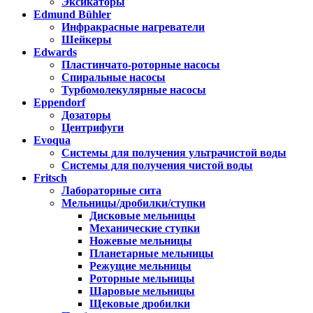
Эксикаторы
Edmund Bühler
Инфракрасные нагреватели
Шейкеры
Edwards
Пластинчато-роторные насосы
Спиральные насосы
Турбомолекулярные насосы
Eppendorf
Дозаторы
Центрифуги
Evoqua
Системы для получения ультрачистой воды
Системы для получения чистой воды
Fritsch
Лабораторные сита
Мельницы/дробилки/ступки
Дисковые мельницы
Механические ступки
Ножевые мельницы
Планетарные мельницы
Режущие мельницы
Роторные мельницы
Шаровые мельницы
Щековые дробилки