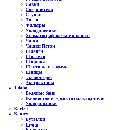
Совки
Соединители
Ступки
Тигли
Фильтры
Холодильники
Хроматографические колонки
Чаши
Чашки Петри
Шланги
Шпатели
Шприцы
Штативы и зажимы
Щипцы
Эксикаторы
Экстракторы
Julabo
Водяные бани
Жидкостные термостаты/охладители
Холодильники
Kartell
Kautex
Бутылки
Ведра
Канистры