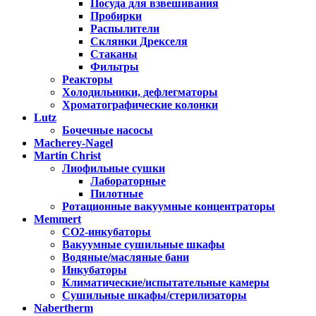
Посуда для взвешивания
Пробирки
Распылители
Склянки Дрекселя
Стаканы
Фильтры
Реакторы
Холодильники, дефлегматоры
Хроматографические колонки
Lutz
Бочечные насосы
Macherey-Nagel
Martin Christ
Лиофильные сушки
Лабораторные
Пилотные
Ротационные вакуумные концентраторы
Memmert
CO2-инкубаторы
Вакуумные сушильные шкафы
Водяные/масляные бани
Инкубаторы
Климатические/испытательные камеры
Сушильные шкафы/стерилизаторы
Nabertherm