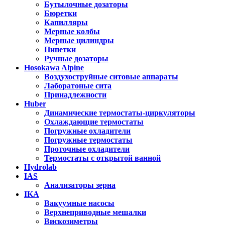
Бутылочные дозаторы
Бюретки
Капилляры
Мерные колбы
Мерные цилиндры
Пипетки
Ручные дозаторы
Hosokawa Alpine
Воздухоструйные ситовые аппараты
Лаборатоные сита
Принадлежности
Huber
Динамические термостаты-циркуляторы
Охлаждающие термостаты
Погружные охладители
Погружные термостаты
Проточные охладители
Термостаты с открытой ванной
Hydrolab
IAS
Анализаторы зерна
IKA
Вакуумные насосы
Верхнеприводные мешалки
Вискозиметры