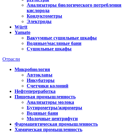
Анализаторы биологического потребления
кислорода
Кондуктометры
Электроды
Württ
Yamato
Вакуумные сушильные шкафы
Водяные/масляные бани
Сушильные шкафы
Отрасли
Микробиология
Автоклавы
Инкубаторы
Счетчики колоний
Нефтепереработка
Пищевая промышленность
Анализаторы молока
Бутирометры/жиромеры
Водяные бани
Молочные центрифуги
Фармацевтическая промышленность
Химическая промышленность