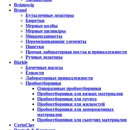
Brämswig
Brand
Бутылочные дозаторы
Бюретки
Мерные колбы
Мерные цилиндры
Микропланшеты
Перемешивающие элементы
Пипетки
Прочая лабораторная посуда и принадлежности
Ручные дозаторы
Bürkle
Бочечные насосы
Ёмкости
Лабораторные принадлежности
Пробоотборники
Одноразовые пробоотборники
Пробоотборники для вязких материалов
Пробоотборники для грунта
Пробоотборники для жидкостей
Пробоотборники для замороженных
материалов
Пробоотборники для сыпучих материалов
CertoClav