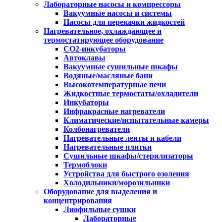
Лабораторные насосы и компрессоры
Вакуумные насосы и системы
Насосы для перекачки жидкостей
Нагревательное, охлаждающее и
термостатирующее оборудование
CO2-инкубаторы
Автоклавы
Вакуумные сушильные шкафы
Водяные/масляные бани
Высокотемпературные печи
Жидкостные термостаты/охладители
Инкубаторы
Инфракрасные нагреватели
Климатические/испытательные камеры
Колбонагреватели
Нагревательные ленты и кабели
Нагревательные плитки
Сушильные шкафы/стерилизаторы
Термоблоки
Устройства для быстрого озоления
Холодильники/морозильники
Оборудование для выделения и
концентрирования
Лиофильные сушки
Лабораторные