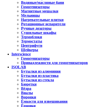
Водяные/масляные бани
Гомогенизаторы
Магнитные мешалки
Мельницы
Нагревательные плитки
Ротационные испарители
Ручные дозаторы
Сушильные шкафы
Термоблоки
Термостаты
Центрифуги
Шейкеры
Interscience
Гомогенизаторы
Принадлежности для гомогенизаторов
ISOLAB
Бутылки из алюминия
Бутылки из пластика
Бутылки из стекла
Бюретки
Вёдра
Виалы
Воронки
Ёмкости для взвешивания
Ёршики