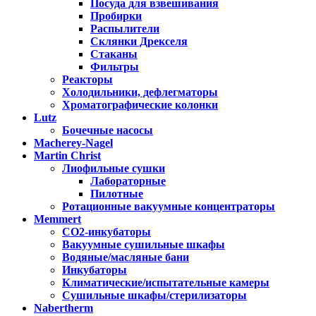
Посуда для взвешивания
Пробирки
Распылители
Склянки Дрекселя
Стаканы
Фильтры
Реакторы
Холодильники, дефлегматоры
Хроматографические колонки
Lutz
Бочечные насосы
Macherey-Nagel
Martin Christ
Лиофильные сушки
Лабораторные
Пилотные
Ротационные вакуумные концентраторы
Memmert
CO2-инкубаторы
Вакуумные сушильные шкафы
Водяные/масляные бани
Инкубаторы
Климатические/испытательные камеры
Сушильные шкафы/стерилизаторы
Nabertherm