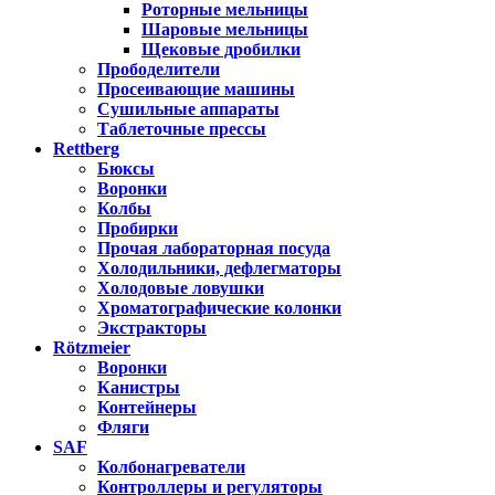
Роторные мельницы
Шаровые мельницы
Щековые дробилки
Прободелители
Просеивающие машины
Сушильные аппараты
Таблеточные прессы
Rettberg
Бюксы
Воронки
Колбы
Пробирки
Прочая лабораторная посуда
Холодильники, дефлегматоры
Холодовые ловушки
Хроматографические колонки
Экстракторы
Rötzmeier
Воронки
Канистры
Контейнеры
Фляги
SAF
Колбонагреватели
Контроллеры и регуляторы