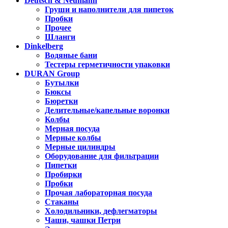
Deutsch & Neumann
Груши и наполнители для пипеток
Пробки
Прочее
Шланги
Dinkelberg
Водяные бани
Тестеры герметичности упаковки
DURAN Group
Бутылки
Бюксы
Бюретки
Делительные/капельные воронки
Колбы
Мерная посуда
Мерные колбы
Мерные цилиндры
Оборудование для фильтрации
Пипетки
Пробирки
Пробки
Прочая лабораторная посуда
Стаканы
Холодильники, дефлегматоры
Чаши, чашки Петри