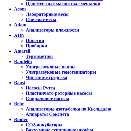
Одноместные магнитные мешалки
Acom
Лабораторные весы
Счетные весы
Adam
Анализаторы влажности
AHN
Пипетки
Пробирки
Amarell
Термометры
Bandelin
Ультразвуковые ванны
Ультразвуковые гомогенизаторы
Чистящие средства
Baosi
Насосы Рутса
Пластинчато-роторные насосы
Спиральные насосы
Behr
Анализаторы азота/белка по Кьельдалю
Аппараты Сокслета
Binder
CO2-инкубаторы
Вакуумные сушильные шкафы