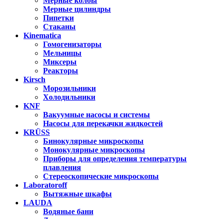
Мерные колбы
Мерные цилиндры
Пипетки
Стаканы
Kinematica
Гомогенизаторы
Мельницы
Миксеры
Реакторы
Kirsch
Морозильники
Холодильники
KNF
Вакуумные насосы и системы
Насосы для перекачки жидкостей
KRÜSS
Бинокулярные микроскопы
Монокулярные микроскопы
Приборы для определения температуры
плавления
Стереоскопические микроскопы
Laboratoroff
Вытяжные шкафы
LAUDA
Водяные бани