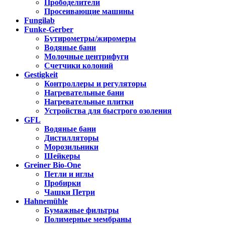
Прободелители
Просеивающие машины
Fungilab
Funke-Gerber
Бутирометры/жиромеры
Водяные бани
Молочные центрифуги
Счетчики колоний
Gestigkeit
Контроллеры и регуляторы
Нагревательные бани
Нагревательные плитки
Устройства для быстрого озоления
GFL
Водяные бани
Дистилляторы
Морозильники
Шейкеры
Greiner Bio-One
Петли и иглы
Пробирки
Чашки Петри
Hahnemühle
Бумажные фильтры
Полимерные мембраны