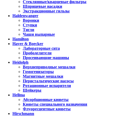
Стеклянные/кварцевые фильтры
Шприцевые насадки
Экстракционные гильзы
Haldenwanger
Воронки
Ступки
Тигли
Чаши выпарные
Hamilton
Haver & Boecker
Лабораторные сита
Прободелители
Просеивающие машины
Heidolph
Верхнеприводные мешалки
Гомогенизаторы
Магнитные мешалки
Перистальтические насосы
Ротационные испарители
Шейкеры
Hellma
Абсорбционные кюветы
Кюветы специального назначения
Флуоресцентные кюветы
Hirschmann