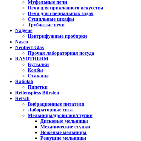
Муфельные печи
Печи для прикладного искусства
Печи для специальных задач
Сушильные шкафы
Трубчатые печи
Nalgene
Центрифужные пробирки
Nasco
Neubert-Glas
Прочая лабораторная посуда
RASOTHERM
Бутылки
Колбы
Стаканы
Ratiolab
Пипетки
Reitenspiess Bürsten
Retsch
Вибрационные питатели
Лабораторные сита
Мельницы/дробилки/ступки
Дисковые мельницы
Механические ступки
Ножевые мельницы
Режущие мельницы