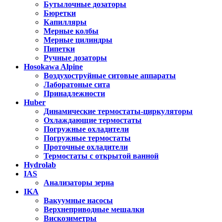
Бутылочные дозаторы
Бюретки
Капилляры
Мерные колбы
Мерные цилиндры
Пипетки
Ручные дозаторы
Hosokawa Alpine
Воздухоструйные ситовые аппараты
Лаборатоные сита
Принадлежности
Huber
Динамические термостаты-циркуляторы
Охлаждающие термостаты
Погружные охладители
Погружные термостаты
Проточные охладители
Термостаты с открытой ванной
Hydrolab
IAS
Анализаторы зерна
IKA
Вакуумные насосы
Верхнеприводные мешалки
Вискозиметры