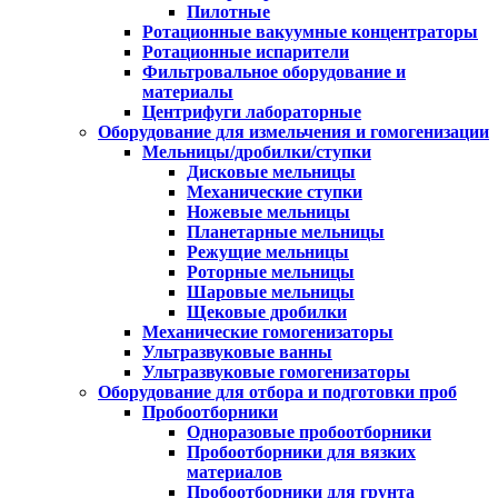
Пилотные
Ротационные вакуумные концентраторы
Ротационные испарители
Фильтровальное оборудование и
материалы
Центрифуги лабораторные
Оборудование для измельчения и гомогенизации
Мельницы/дробилки/ступки
Дисковые мельницы
Механические ступки
Ножевые мельницы
Планетарные мельницы
Режущие мельницы
Роторные мельницы
Шаровые мельницы
Щековые дробилки
Механические гомогенизаторы
Ультразвуковые ванны
Ультразвуковые гомогенизаторы
Оборудование для отбора и подготовки проб
Пробоотборники
Одноразовые пробоотборники
Пробоотборники для вязких
материалов
Пробоотборники для грунта