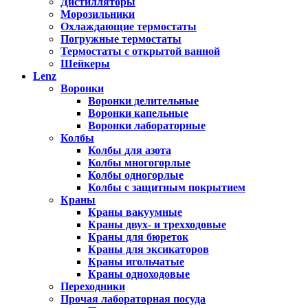
Дистилляторы
Морозильники
Охлаждающие термостаты
Погружные термостаты
Термостаты с открытой ванной
Шейкеры
Lenz
Воронки
Воронки делительные
Воронки капельные
Воронки лабораторные
Колбы
Колбы для азота
Колбы многогорлые
Колбы одногорлые
Колбы с защитным покрытием
Краны
Краны вакуумные
Краны двух- и трехходовые
Краны для бюреток
Краны для эксикаторов
Краны игольчатые
Краны одноходовые
Переходники
Прочая лабораторная посуда