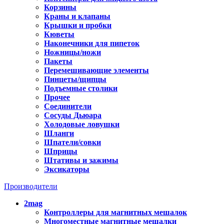
Корзины
Краны и клапаны
Крышки и пробки
Кюветы
Наконечники для пипеток
Ножницы/ножи
Пакеты
Перемешивающие элементы
Пинцеты/щипцы
Подъемные столики
Прочее
Соединители
Сосуды Дьюара
Холодовые ловушки
Шланги
Шпатели/совки
Шприцы
Штативы и зажимы
Эксикаторы
Производители
2mag
Контроллеры для магнитных мешалок
Многоместные магнитные мешалки