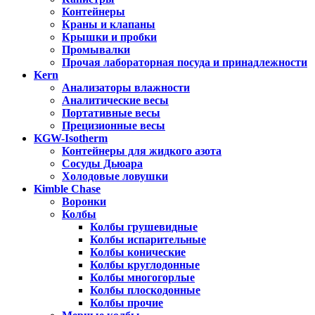
Контейнеры
Краны и клапаны
Крышки и пробки
Промывалки
Прочая лабораторная посуда и принадлежности
Kern
Анализаторы влажности
Аналитические весы
Портативные весы
Прецизионные весы
KGW-Isotherm
Контейнеры для жидкого азота
Сосуды Дьюара
Холодовые ловушки
Kimble Chase
Воронки
Колбы
Колбы грушевидные
Колбы испарительные
Колбы конические
Колбы круглодонные
Колбы многогорлые
Колбы плоскодонные
Колбы прочие