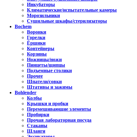
Инкубаторы
Климатические/испытательные камеры
Морозильники
Сушильные шкафы/стерилизаторы
Bochem
Воронки
Горелки
Ёршики
Контейнеры
Корзины
Ножницы/ножи
Пинцеты/щипцы
Подъемные столики
Прочее
Шпатели/совки
Штативы и зажимы
Bohlender
Колбы
Крышки и пробки
Перемешивающие элементы
Пробирки
Прочая лабораторная посуда
Стаканы
Шланги
Эксикаторы