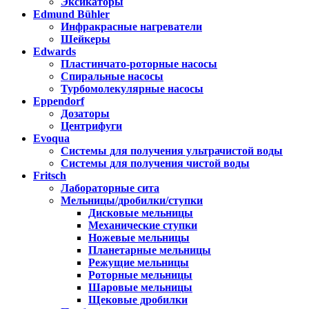
Эксикаторы
Edmund Bühler
Инфракрасные нагреватели
Шейкеры
Edwards
Пластинчато-роторные насосы
Спиральные насосы
Турбомолекулярные насосы
Eppendorf
Дозаторы
Центрифуги
Evoqua
Системы для получения ультрачистой воды
Системы для получения чистой воды
Fritsch
Лабораторные сита
Мельницы/дробилки/ступки
Дисковые мельницы
Механические ступки
Ножевые мельницы
Планетарные мельницы
Режущие мельницы
Роторные мельницы
Шаровые мельницы
Щековые дробилки