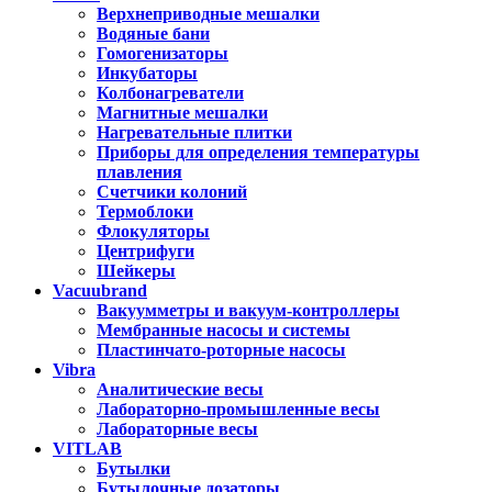
Верхнеприводные мешалки
Водяные бани
Гомогенизаторы
Инкубаторы
Колбонагреватели
Магнитные мешалки
Нагревательные плитки
Приборы для определения температуры
плавления
Счетчики колоний
Термоблоки
Флокуляторы
Центрифуги
Шейкеры
Vacuubrand
Вакуумметры и вакуум-контроллеры
Мембранные насосы и системы
Пластинчато-роторные насосы
Vibra
Аналитические весы
Лабораторно-промышленные весы
Лабораторные весы
VITLAB
Бутылки
Бутылочные дозаторы