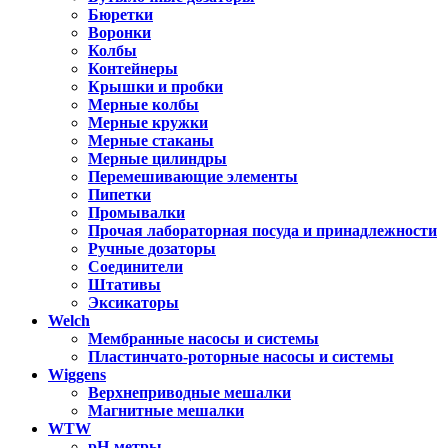
Бюретки
Воронки
Колбы
Контейнеры
Крышки и пробки
Мерные колбы
Мерные кружки
Мерные стаканы
Мерные цилиндры
Перемешивающие элементы
Пипетки
Промывалки
Прочая лабораторная посуда и принадлежности
Ручные дозаторы
Соединители
Штативы
Эксикаторы
Welch
Мембранные насосы и системы
Пластинчато-роторные насосы и системы
Wiggens
Верхнеприводные мешалки
Магнитные мешалки
WTW
pH-метры