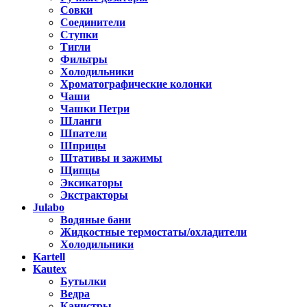
Совки
Соединители
Ступки
Тигли
Фильтры
Холодильники
Хроматографические колонки
Чаши
Чашки Петри
Шланги
Шпатели
Шприцы
Штативы и зажимы
Щипцы
Эксикаторы
Экстракторы
Julabo
Водяные бани
Жидкостные термостаты/охладители
Холодильники
Kartell
Kautex
Бутылки
Ведра
Канистры