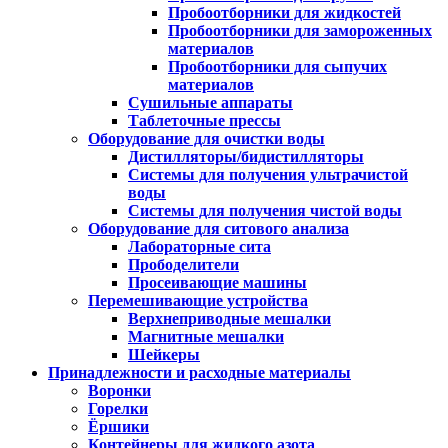
Пробоотборники для жидкостей
Пробоотборники для замороженных
материалов
Пробоотборники для сыпучих
материалов
Сушильные аппараты
Таблеточные прессы
Оборудование для очистки воды
Дистилляторы/бидистилляторы
Системы для получения ультрачистой
воды
Системы для получения чистой воды
Оборудование для ситового анализа
Лабораторные сита
Прободелители
Просеивающие машины
Перемешивающие устройства
Верхнеприводные мешалки
Магнитные мешалки
Шейкеры
Принадлежности и расходные материалы
Воронки
Горелки
Ёршики
Контейнеры для жидкого азота