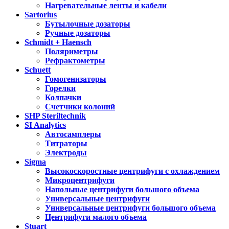
Нагревательные ленты и кабели
Sartorius
Бутылочные дозаторы
Ручные дозаторы
Schmidt + Haensch
Поляриметры
Рефрактометры
Schuett
Гомогенизаторы
Горелки
Колпачки
Счетчики колоний
SHP Steriltechnik
SI Analytics
Автосамплеры
Титраторы
Электроды
Sigma
Высокоскоростные центрифуги с охлаждением
Микроцентрифуги
Напольные центрифуги большого объема
Универсальные центрифуги
Универсальные центрифуги большого объема
Центрифуги малого объема
Stuart