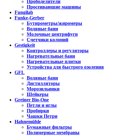
Прободелители
Просеивающие машины
Fungilab
Funke-Gerber
Бутирометры/жиромеры
Водяные бани
Молочные центрифуги
Счетчики колоний
Gestigkeit
Контроллеры и регуляторы
Нагревательные бани
Нагревательные плитки
Устройства для быстрого озоления
GFL
Водяные бани
Дистилляторы
Морозильники
Шейкеры
Greiner Bio-One
Петли и иглы
Пробирки
Чашки Петри
Hahnemühle
Бумажные фильтры
Полимерные мембраны