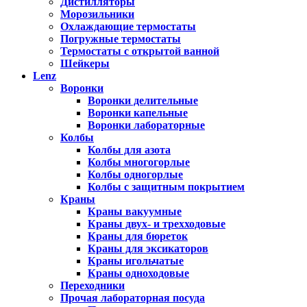
Дистилляторы
Морозильники
Охлаждающие термостаты
Погружные термостаты
Термостаты с открытой ванной
Шейкеры
Lenz
Воронки
Воронки делительные
Воронки капельные
Воронки лабораторные
Колбы
Колбы для азота
Колбы многогорлые
Колбы одногорлые
Колбы с защитным покрытием
Краны
Краны вакуумные
Краны двух- и трехходовые
Краны для бюреток
Краны для эксикаторов
Краны игольчатые
Краны одноходовые
Переходники
Прочая лабораторная посуда