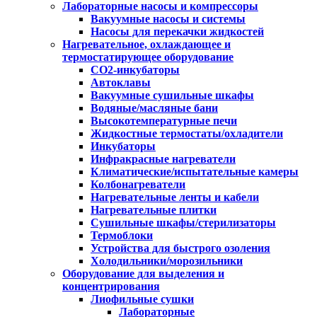
Лабораторные насосы и компрессоры
Вакуумные насосы и системы
Насосы для перекачки жидкостей
Нагревательное, охлаждающее и
термостатирующее оборудование
CO2-инкубаторы
Автоклавы
Вакуумные сушильные шкафы
Водяные/масляные бани
Высокотемпературные печи
Жидкостные термостаты/охладители
Инкубаторы
Инфракрасные нагреватели
Климатические/испытательные камеры
Колбонагреватели
Нагревательные ленты и кабели
Нагревательные плитки
Сушильные шкафы/стерилизаторы
Термоблоки
Устройства для быстрого озоления
Холодильники/морозильники
Оборудование для выделения и
концентрирования
Лиофильные сушки
Лабораторные