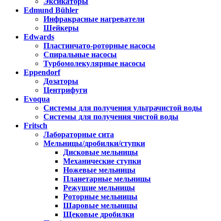
Эксикаторы
Edmund Bühler
Инфракрасные нагреватели
Шейкеры
Edwards
Пластинчато-роторные насосы
Спиральные насосы
Турбомолекулярные насосы
Eppendorf
Дозаторы
Центрифуги
Evoqua
Системы для получения ультрачистой воды
Системы для получения чистой воды
Fritsch
Лабораторные сита
Мельницы/дробилки/ступки
Дисковые мельницы
Механические ступки
Ножевые мельницы
Планетарные мельницы
Режущие мельницы
Роторные мельницы
Шаровые мельницы
Щековые дробилки