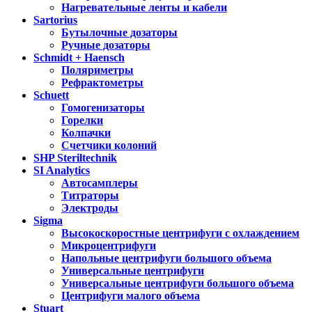
Нагревательные ленты и кабели
Sartorius
Бутылочные дозаторы
Ручные дозаторы
Schmidt + Haensch
Поляриметры
Рефрактометры
Schuett
Гомогенизаторы
Горелки
Колпачки
Счетчики колоний
SHP Steriltechnik
SI Analytics
Автосамплеры
Титраторы
Электроды
Sigma
Высокоскоростные центрифуги с охлаждением
Микроцентрифуги
Напольные центрифуги большого объема
Универсальные центрифуги
Универсальные центрифуги большого объема
Центрифуги малого объема
Stuart