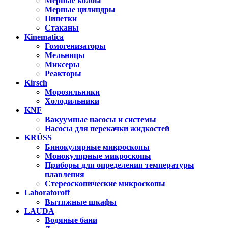
Мерные колбы
Мерные цилиндры
Пипетки
Стаканы
Kinematica
Гомогенизаторы
Мельницы
Миксеры
Реакторы
Kirsch
Морозильники
Холодильники
KNF
Вакуумные насосы и системы
Насосы для перекачки жидкостей
KRÜSS
Бинокулярные микроскопы
Монокулярные микроскопы
Приборы для определения температуры
плавления
Стереоскопические микроскопы
Laboratoroff
Вытяжные шкафы
LAUDA
Водяные бани