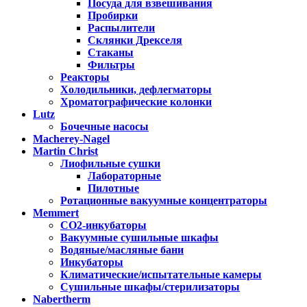
Посуда для взвешивания
Пробирки
Распылители
Склянки Дрекселя
Стаканы
Фильтры
Реакторы
Холодильники, дефлегматоры
Хроматографические колонки
Lutz
Бочечные насосы
Macherey-Nagel
Martin Christ
Лиофильные сушки
Лабораторные
Пилотные
Ротационные вакуумные концентраторы
Memmert
CO2-инкубаторы
Вакуумные сушильные шкафы
Водяные/масляные бани
Инкубаторы
Климатические/испытательные камеры
Сушильные шкафы/стерилизаторы
Nabertherm