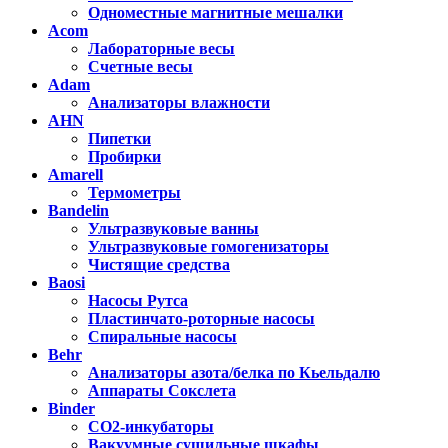
Одноместные магнитные мешалки
Acom
Лабораторные весы
Счетные весы
Adam
Анализаторы влажности
AHN
Пипетки
Пробирки
Amarell
Термометры
Bandelin
Ультразвуковые ванны
Ультразвуковые гомогенизаторы
Чистящие средства
Baosi
Насосы Рутса
Пластинчато-роторные насосы
Спиральные насосы
Behr
Анализаторы азота/белка по Кьельдалю
Аппараты Сокслета
Binder
CO2-инкубаторы
Вакуумные сушильные шкафы