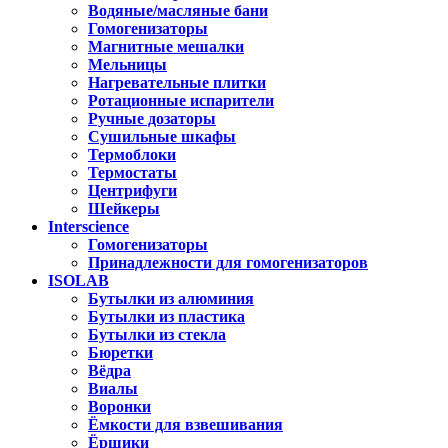
Водяные/масляные бани
Гомогенизаторы
Магнитные мешалки
Мельницы
Нагревательные плитки
Ротационные испарители
Ручные дозаторы
Сушильные шкафы
Термоблоки
Термостаты
Центрифуги
Шейкеры
Interscience
Гомогенизаторы
Принадлежности для гомогенизаторов
ISOLAB
Бутылки из алюминия
Бутылки из пластика
Бутылки из стекла
Бюретки
Вёдра
Виалы
Воронки
Ёмкости для взвешивания
Ёршики