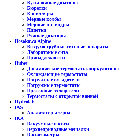
Бутылочные дозаторы
Бюретки
Капилляры
Мерные колбы
Мерные цилиндры
Пипетки
Ручные дозаторы
Hosokawa Alpine
Воздухоструйные ситовые аппараты
Лаборатоные сита
Принадлежности
Huber
Динамические термостаты-циркуляторы
Охлаждающие термостаты
Погружные охладители
Погружные термостаты
Проточные охладители
Термостаты с открытой ванной
Hydrolab
IAS
Анализаторы зерна
IKA
Вакуумные насосы
Верхнеприводные мешалки
Вискозиметры