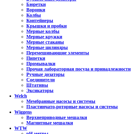
Бюретки
Воронки
Колбы
Контейнеры
Крышки и пробки
Мерные колбы
Мерные кружки
Мерные стаканы
Мерные цилиндры
Перемешивающие элементы
Пипетки
Промывалки
Прочая лабораторная посуда и принадлежности
Ручные дозаторы
Соединители
Штативы
Эксикаторы
Welch
Мембранные насосы и системы
Пластинчато-роторные насосы и системы
Wiggens
Верхнеприводные мешалки
Магнитные мешалки
WTW
pH-метры