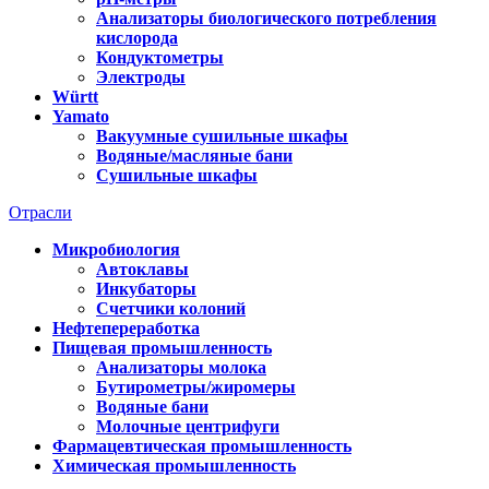
Анализаторы биологического потребления
кислорода
Кондуктометры
Электроды
Württ
Yamato
Вакуумные сушильные шкафы
Водяные/масляные бани
Сушильные шкафы
Отрасли
Микробиология
Автоклавы
Инкубаторы
Счетчики колоний
Нефтепереработка
Пищевая промышленность
Анализаторы молока
Бутирометры/жиромеры
Водяные бани
Молочные центрифуги
Фармацевтическая промышленность
Химическая промышленность