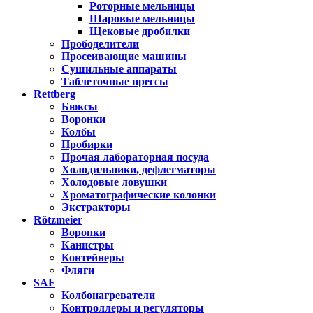
Роторные мельницы
Шаровые мельницы
Щековые дробилки
Прободелители
Просеивающие машины
Сушильные аппараты
Таблеточные прессы
Rettberg
Бюксы
Воронки
Колбы
Пробирки
Прочая лабораторная посуда
Холодильники, дефлегматоры
Холодовые ловушки
Хроматографические колонки
Экстракторы
Rötzmeier
Воронки
Канистры
Контейнеры
Фляги
SAF
Колбонагреватели
Контроллеры и регуляторы