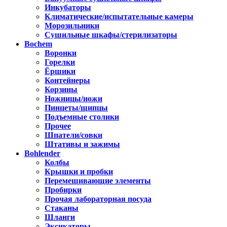
Инкубаторы
Климатические/испытательные камеры
Морозильники
Сушильные шкафы/стерилизаторы
Bochem
Воронки
Горелки
Ёршики
Контейнеры
Корзины
Ножницы/ножи
Пинцеты/щипцы
Подъемные столики
Прочее
Шпатели/совки
Штативы и зажимы
Bohlender
Колбы
Крышки и пробки
Перемешивающие элементы
Пробирки
Прочая лабораторная посуда
Стаканы
Шланги
Эксикаторы