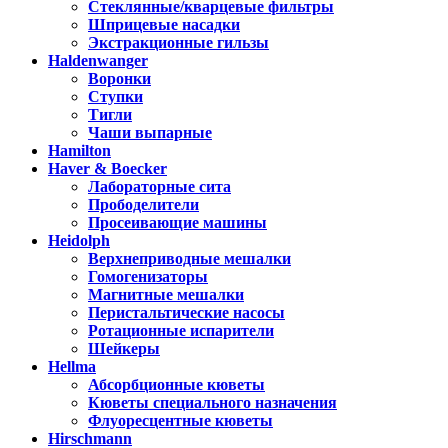
Стеклянные/кварцевые фильтры
Шприцевые насадки
Экстракционные гильзы
Haldenwanger
Воронки
Ступки
Тигли
Чаши выпарные
Hamilton
Haver & Boecker
Лабораторные сита
Прободелители
Просеивающие машины
Heidolph
Верхнеприводные мешалки
Гомогенизаторы
Магнитные мешалки
Перистальтические насосы
Ротационные испарители
Шейкеры
Hellma
Абсорбционные кюветы
Кюветы специального назначения
Флуоресцентные кюветы
Hirschmann