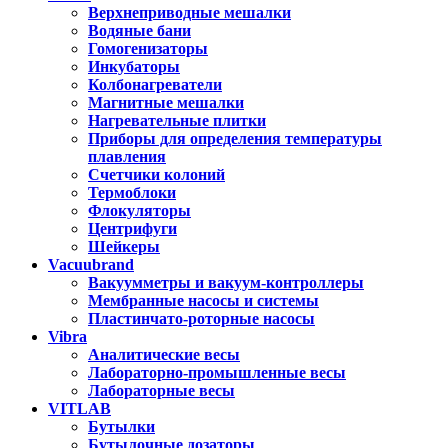
Верхнеприводные мешалки
Водяные бани
Гомогенизаторы
Инкубаторы
Колбонагреватели
Магнитные мешалки
Нагревательные плитки
Приборы для определения температуры
плавления
Счетчики колоний
Термоблоки
Флокуляторы
Центрифуги
Шейкеры
Vacuubrand
Вакуумметры и вакуум-контроллеры
Мембранные насосы и системы
Пластинчато-роторные насосы
Vibra
Аналитические весы
Лабораторно-промышленные весы
Лабораторные весы
VITLAB
Бутылки
Бутылочные дозаторы