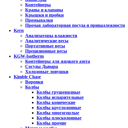
Контейнеры
Краны и клапаны
Крышки и пробки
Промывалки
Прочая лабораторная посуда и принадлежности
Kern
Анализаторы влажности
Аналитические весы
Портативные весы
Прецизионные весы
KGW-Isotherm
Контейнеры для жидкого азота
Сосуды Дьюара
Холодовые ловушки
Kimble Chase
Воронки
Колбы
Колбы грушевидные
Колбы испарительные
Колбы конические
Колбы круглодонные
Колбы многогорлые
Колбы плоскодонные
Колбы прочие