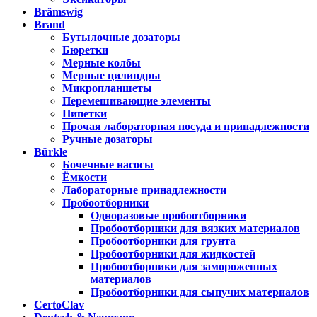
Brämswig
Brand
Бутылочные дозаторы
Бюретки
Мерные колбы
Мерные цилиндры
Микропланшеты
Перемешивающие элементы
Пипетки
Прочая лабораторная посуда и принадлежности
Ручные дозаторы
Bürkle
Бочечные насосы
Ёмкости
Лабораторные принадлежности
Пробоотборники
Одноразовые пробоотборники
Пробоотборники для вязких материалов
Пробоотборники для грунта
Пробоотборники для жидкостей
Пробоотборники для замороженных
материалов
Пробоотборники для сыпучих материалов
CertoClav