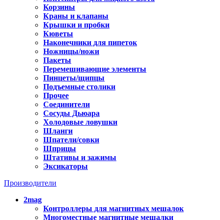
Корзины
Краны и клапаны
Крышки и пробки
Кюветы
Наконечники для пипеток
Ножницы/ножи
Пакеты
Перемешивающие элементы
Пинцеты/щипцы
Подъемные столики
Прочее
Соединители
Сосуды Дьюара
Холодовые ловушки
Шланги
Шпатели/совки
Шприцы
Штативы и зажимы
Эксикаторы
Производители
2mag
Контроллеры для магнитных мешалок
Многоместные магнитные мешалки