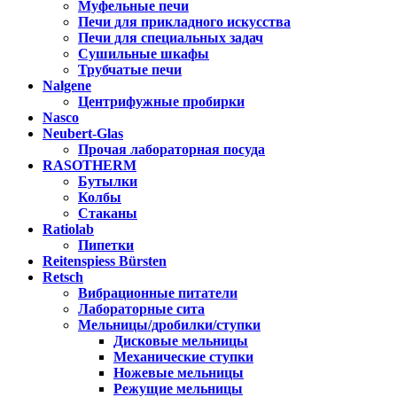
Муфельные печи
Печи для прикладного искусства
Печи для специальных задач
Сушильные шкафы
Трубчатые печи
Nalgene
Центрифужные пробирки
Nasco
Neubert-Glas
Прочая лабораторная посуда
RASOTHERM
Бутылки
Колбы
Стаканы
Ratiolab
Пипетки
Reitenspiess Bürsten
Retsch
Вибрационные питатели
Лабораторные сита
Мельницы/дробилки/ступки
Дисковые мельницы
Механические ступки
Ножевые мельницы
Режущие мельницы