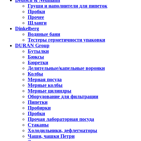
Deutsch & Neumann
Груши и наполнители для пипеток
Пробки
Прочее
Шланги
Dinkelberg
Водяные бани
Тестеры герметичности упаковки
DURAN Group
Бутылки
Бюксы
Бюретки
Делительные/капельные воронки
Колбы
Мерная посуда
Мерные колбы
Мерные цилиндры
Оборудование для фильтрации
Пипетки
Пробирки
Пробки
Прочая лабораторная посуда
Стаканы
Холодильники, дефлегматоры
Чаши, чашки Петри