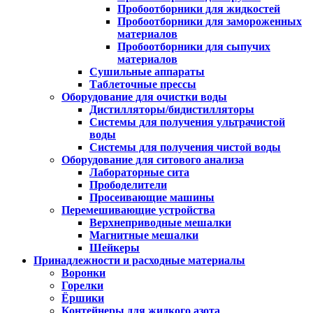
Пробоотборники для жидкостей
Пробоотборники для замороженных
материалов
Пробоотборники для сыпучих
материалов
Сушильные аппараты
Таблеточные прессы
Оборудование для очистки воды
Дистилляторы/бидистилляторы
Системы для получения ультрачистой
воды
Системы для получения чистой воды
Оборудование для ситового анализа
Лабораторные сита
Прободелители
Просеивающие машины
Перемешивающие устройства
Верхнеприводные мешалки
Магнитные мешалки
Шейкеры
Принадлежности и расходные материалы
Воронки
Горелки
Ёршики
Контейнеры для жидкого азота