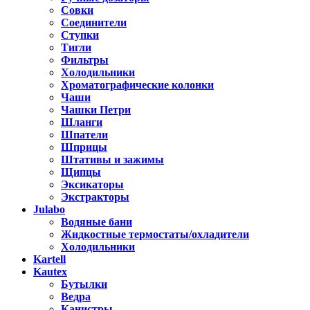
Совки
Соединители
Ступки
Тигли
Фильтры
Холодильники
Хроматографические колонки
Чаши
Чашки Петри
Шланги
Шпатели
Шприцы
Штативы и зажимы
Щипцы
Эксикаторы
Экстракторы
Julabo
Водяные бани
Жидкостные термостаты/охладители
Холодильники
Kartell
Kautex
Бутылки
Ведра
Канистры