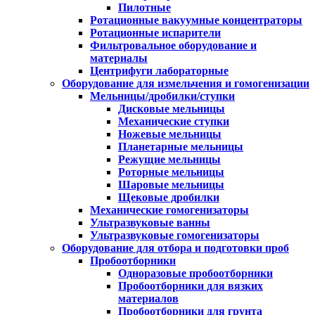
Пилотные
Ротационные вакуумные концентраторы
Ротационные испарители
Фильтровальное оборудование и
материалы
Центрифуги лабораторные
Оборудование для измельчения и гомогенизации
Мельницы/дробилки/ступки
Дисковые мельницы
Механические ступки
Ножевые мельницы
Планетарные мельницы
Режущие мельницы
Роторные мельницы
Шаровые мельницы
Щековые дробилки
Механические гомогенизаторы
Ультразвуковые ванны
Ультразвуковые гомогенизаторы
Оборудование для отбора и подготовки проб
Пробоотборники
Одноразовые пробоотборники
Пробоотборники для вязких
материалов
Пробоотборники для грунта