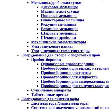
Мельницы/дробилки/ступки
Дисковые мельницы
Механические ступки
Ножевые мельницы
Планетарные мельницы
Режущие мельницы
Роторные мельницы
Шаровые мельницы
Щековые дробилки
Механические гомогенизаторы
Ультразвуковые ванны
Ультразвуковые гомогенизаторы
Оборудование для отбора и подготовки проб
Пробоотборники
Одноразовые пробоотборники
Пробоотборники для вязких материал
Пробоотборники для грунта
Пробоотборники для жидкостей
Пробоотборники для замороженных м
Пробоотборники для сыпучих матери
Сушильные аппараты
Таблеточные прессы
Оборудование для очистки воды
Дистилляторы/бидистилляторы
Системы для получения ультрачистой вод