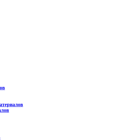
ов
атериалов
алов
ы