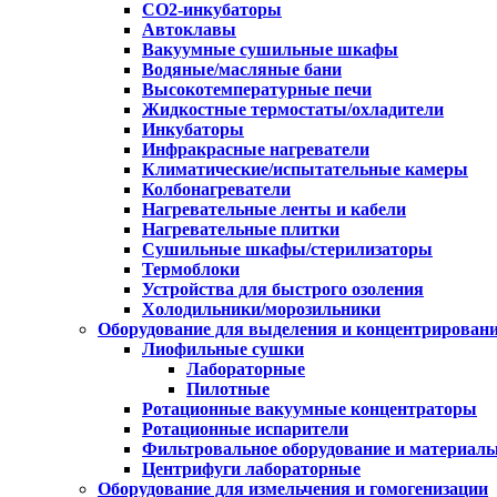
CO2-инкубаторы
Автоклавы
Вакуумные сушильные шкафы
Водяные/масляные бани
Высокотемпературные печи
Жидкостные термостаты/охладители
Инкубаторы
Инфракрасные нагреватели
Климатические/испытательные камеры
Колбонагреватели
Нагревательные ленты и кабели
Нагревательные плитки
Сушильные шкафы/стерилизаторы
Термоблоки
Устройства для быстрого озоления
Холодильники/морозильники
Оборудование для выделения и концентрирован
Лиофильные сушки
Лабораторные
Пилотные
Ротационные вакуумные концентраторы
Ротационные испарители
Фильтровальное оборудование и материал
Центрифуги лабораторные
Оборудование для измельчения и гомогенизации