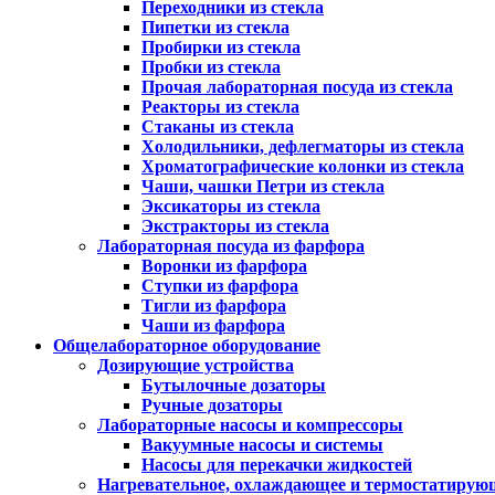
Переходники из стекла
Пипетки из стекла
Пробирки из стекла
Пробки из стекла
Прочая лабораторная посуда из стекла
Реакторы из стекла
Стаканы из стекла
Холодильники, дефлегматоры из стекла
Хроматографические колонки из стекла
Чаши, чашки Петри из стекла
Эксикаторы из стекла
Экстракторы из стекла
Лабораторная посуда из фарфора
Воронки из фарфора
Ступки из фарфора
Тигли из фарфора
Чаши из фарфора
Общелабораторное оборудование
Дозирующие устройства
Бутылочные дозаторы
Ручные дозаторы
Лабораторные насосы и компрессоры
Вакуумные насосы и системы
Насосы для перекачки жидкостей
Нагревательное, охлаждающее и термостатирую