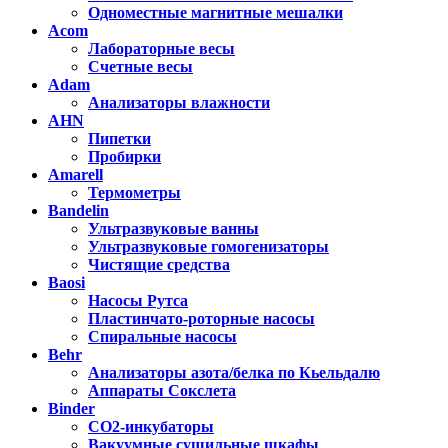
Одноместные магнитные мешалки
Acom
Лабораторные весы
Счетные весы
Adam
Анализаторы влажности
AHN
Пипетки
Пробирки
Amarell
Термометры
Bandelin
Ультразвуковые ванны
Ультразвуковые гомогенизаторы
Чистящие средства
Baosi
Насосы Рутса
Пластинчато-роторные насосы
Спиральные насосы
Behr
Анализаторы азота/белка по Кьельдалю
Аппараты Сокслета
Binder
CO2-инкубаторы
Вакуумные сушильные шкафы