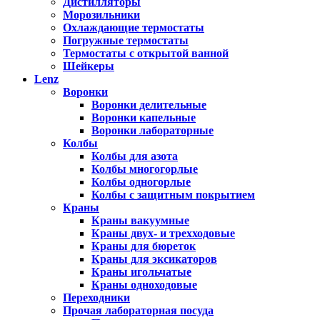
Дистилляторы
Морозильники
Охлаждающие термостаты
Погружные термостаты
Термостаты с открытой ванной
Шейкеры
Lenz
Воронки
Воронки делительные
Воронки капельные
Воронки лабораторные
Колбы
Колбы для азота
Колбы многогорлые
Колбы одногорлые
Колбы с защитным покрытием
Краны
Краны вакуумные
Краны двух- и трехходовые
Краны для бюреток
Краны для эксикаторов
Краны игольчатые
Краны одноходовые
Переходники
Прочая лабораторная посуда