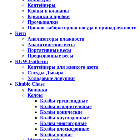
Контейнеры
Краны и клапаны
Крышки и пробки
Промывалки
Прочая лабораторная посуда и принадлежности
Kern
Анализаторы влажности
Аналитические весы
Портативные весы
Прецизионные весы
KGW-Isotherm
Контейнеры для жидкого азота
Сосуды Дьюара
Холодовые ловушки
Kimble Chase
Воронки
Колбы
Колбы грушевидные
Колбы испарительные
Колбы конические
Колбы круглодонные
Колбы многогорлые
Колбы плоскодонные
Колбы прочие