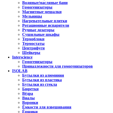
Водяные/масляные бани
Гомогенизаторы
Магнитные мешалки
Мельницы
Нагревательные плитки
Ротационные испарители
Ручные дозаторы
Сушильные шкафы
Термоблоки
Термостаты
Центрифуги
Шейкеры
Interscience
Гомогенизаторы
Принадлежности для гомогенизаторов
ISOLAB
Бутылки из алюминия
Бутылки из пластика
Бутылки из стекла
Бюретки
Вёдра
Виалы
Воронки
Ёмкости для взвешивания
Ёршики