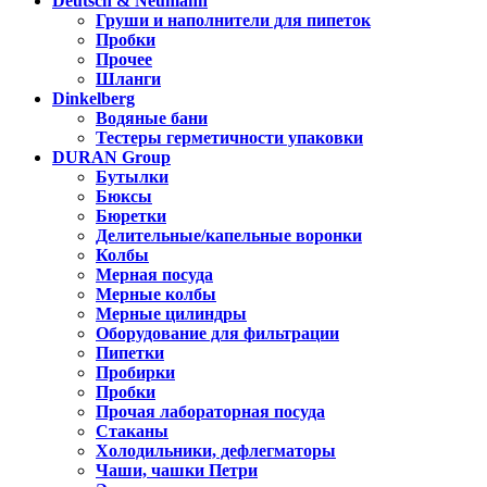
Deutsch & Neumann
Груши и наполнители для пипеток
Пробки
Прочее
Шланги
Dinkelberg
Водяные бани
Тестеры герметичности упаковки
DURAN Group
Бутылки
Бюксы
Бюретки
Делительные/капельные воронки
Колбы
Мерная посуда
Мерные колбы
Мерные цилиндры
Оборудование для фильтрации
Пипетки
Пробирки
Пробки
Прочая лабораторная посуда
Стаканы
Холодильники, дефлегматоры
Чаши, чашки Петри