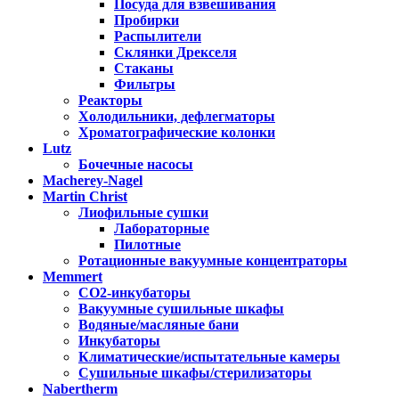
Посуда для взвешивания
Пробирки
Распылители
Склянки Дрекселя
Стаканы
Фильтры
Реакторы
Холодильники, дефлегматоры
Хроматографические колонки
Lutz
Бочечные насосы
Macherey-Nagel
Martin Christ
Лиофильные сушки
Лабораторные
Пилотные
Ротационные вакуумные концентраторы
Memmert
CO2-инкубаторы
Вакуумные сушильные шкафы
Водяные/масляные бани
Инкубаторы
Климатические/испытательные камеры
Сушильные шкафы/стерилизаторы
Nabertherm