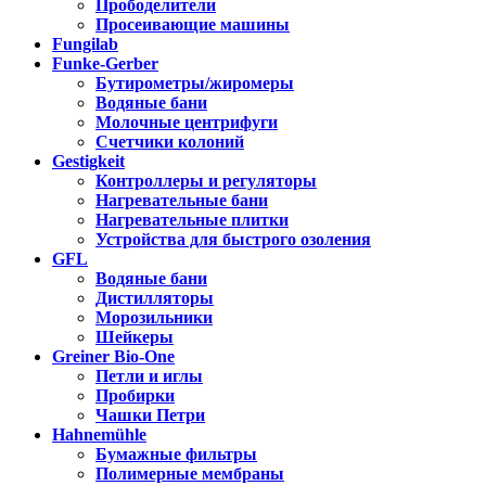
Прободелители
Просеивающие машины
Fungilab
Funke-Gerber
Бутирометры/жиромеры
Водяные бани
Молочные центрифуги
Счетчики колоний
Gestigkeit
Контроллеры и регуляторы
Нагревательные бани
Нагревательные плитки
Устройства для быстрого озоления
GFL
Водяные бани
Дистилляторы
Морозильники
Шейкеры
Greiner Bio-One
Петли и иглы
Пробирки
Чашки Петри
Hahnemühle
Бумажные фильтры
Полимерные мембраны