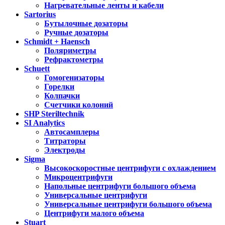
Нагревательные ленты и кабели
Sartorius
Бутылочные дозаторы
Ручные дозаторы
Schmidt + Haensch
Поляриметры
Рефрактометры
Schuett
Гомогенизаторы
Горелки
Колпачки
Счетчики колоний
SHP Steriltechnik
SI Analytics
Автосамплеры
Титраторы
Электроды
Sigma
Высокоскоростные центрифуги с охлаждением
Микроцентрифуги
Напольные центрифуги большого объема
Универсальные центрифуги
Универсальные центрифуги большого объема
Центрифуги малого объема
Stuart