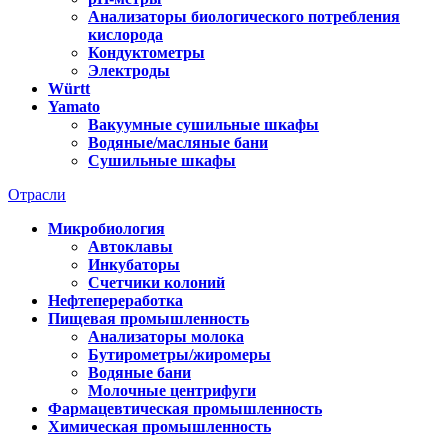
Анализаторы биологического потребления
кислорода
Кондуктометры
Электроды
Württ
Yamato
Вакуумные сушильные шкафы
Водяные/масляные бани
Сушильные шкафы
Отрасли
Микробиология
Автоклавы
Инкубаторы
Счетчики колоний
Нефтепереработка
Пищевая промышленность
Анализаторы молока
Бутирометры/жиромеры
Водяные бани
Молочные центрифуги
Фармацевтическая промышленность
Химическая промышленность