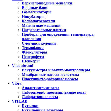
Верхнеприводные мешалки
Водяные бани
Гомогенизаторы
Инкубаторы
Колбонагреватели
Магнитные мешалки
Нагревательные плитки
Приборы для определения температуры
плавления
Счетчики колоний
Термоблоки
Флокуляторы
Центрифуги
Шейкеры
Vacuubrand
Вакуумметры и вакуум-контроллеры
Мембранные насосы и системы
Пластинчато-роторные насосы
Vibra
Аналитические весы
Лабораторно-промышленные весы
Лабораторные весы
VITLAB
Бутылки
Бутылочные дозаторы