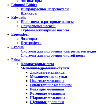
Эксикаторы
Edmund Bühler
Инфракрасные нагреватели
Шейкеры
Edwards
Пластинчато-роторные насосы
Спиральные насосы
Турбомолекулярные насосы
Eppendorf
Дозаторы
Центрифуги
Evoqua
Системы для получения ультрачистой воды
Системы для получения чистой воды
Fritsch
Лабораторные сита
Мельницы/дробилки/ступки
Дисковые мельницы
Механические ступки
Ножевые мельницы
Планетарные мельницы
Режущие мельницы
Роторные мельницы
Шаровые мельницы
Щековые дробилки