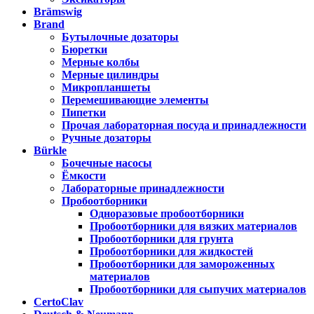
Brämswig
Brand
Бутылочные дозаторы
Бюретки
Мерные колбы
Мерные цилиндры
Микропланшеты
Перемешивающие элементы
Пипетки
Прочая лабораторная посуда и принадлежности
Ручные дозаторы
Bürkle
Бочечные насосы
Ёмкости
Лабораторные принадлежности
Пробоотборники
Одноразовые пробоотборники
Пробоотборники для вязких материалов
Пробоотборники для грунта
Пробоотборники для жидкостей
Пробоотборники для замороженных
материалов
Пробоотборники для сыпучих материалов
CertoClav