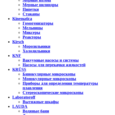
Мерные колбы
Мерные цилиндры
Пипетки
Стаканы
Kinematica
Гомогенизаторы
Мельницы
Миксеры
Реакторы
Kirsch
Морозильники
Холодильники
KNF
Вакуумные насосы и системы
Насосы для перекачки жидкостей
KRÜSS
Бинокулярные микроскопы
Монокулярные микроскопы
Приборы для определения температуры
плавления
Стереоскопические микроскопы
Laboratoroff
Вытяжные шкафы
LAUDA
Водяные бани