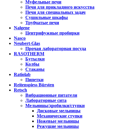
Муфельные печи
Печи для прикладного искусства
Печи для специальных задач
Сушильные шкафы
Трубчатые печи
Nalgene
Центрифужные пробирки
Nasco
Neubert-Glas
Прочая лабораторная посуда
RASOTHERM
Бутылки
Колбы
Стаканы
Ratiolab
Пипетки
Reitenspiess Bürsten
Retsch
Вибрационные питатели
Лабораторные сита
Мельницы/дробилки/ступки
Дисковые мельницы
Механические ступки
Ножевые мельницы
Режущие мельницы