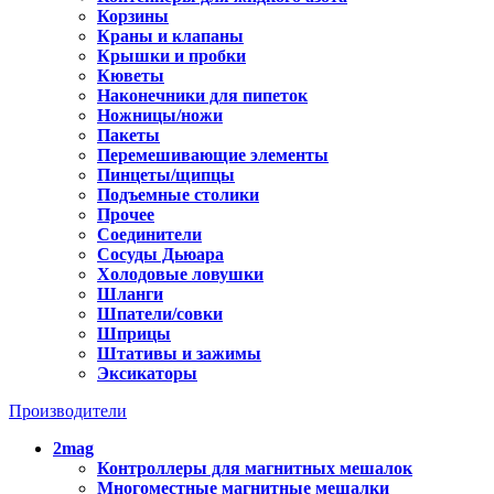
Корзины
Краны и клапаны
Крышки и пробки
Кюветы
Наконечники для пипеток
Ножницы/ножи
Пакеты
Перемешивающие элементы
Пинцеты/щипцы
Подъемные столики
Прочее
Соединители
Сосуды Дьюара
Холодовые ловушки
Шланги
Шпатели/совки
Шприцы
Штативы и зажимы
Эксикаторы
Производители
2mag
Контроллеры для магнитных мешалок
Многоместные магнитные мешалки