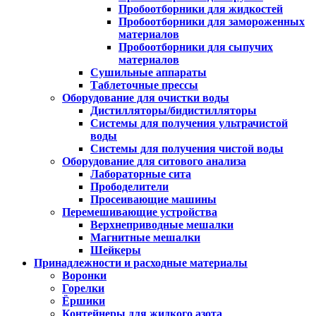
Пробоотборники для жидкостей
Пробоотборники для замороженных
материалов
Пробоотборники для сыпучих
материалов
Сушильные аппараты
Таблеточные прессы
Оборудование для очистки воды
Дистилляторы/бидистилляторы
Системы для получения ультрачистой
воды
Системы для получения чистой воды
Оборудование для ситового анализа
Лабораторные сита
Прободелители
Просеивающие машины
Перемешивающие устройства
Верхнеприводные мешалки
Магнитные мешалки
Шейкеры
Принадлежности и расходные материалы
Воронки
Горелки
Ёршики
Контейнеры для жидкого азота