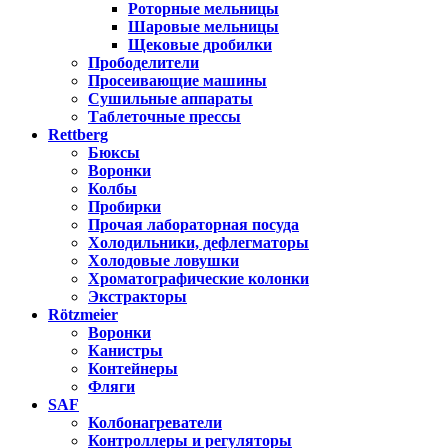
Роторные мельницы
Шаровые мельницы
Щековые дробилки
Прободелители
Просеивающие машины
Сушильные аппараты
Таблеточные прессы
Rettberg
Бюксы
Воронки
Колбы
Пробирки
Прочая лабораторная посуда
Холодильники, дефлегматоры
Холодовые ловушки
Хроматографические колонки
Экстракторы
Rötzmeier
Воронки
Канистры
Контейнеры
Фляги
SAF
Колбонагреватели
Контроллеры и регуляторы