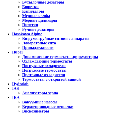
Бутылочные дозаторы
Бюретки
Капилляры
Мерные колбы
Мерные цилиндры
Пипетки
Ручные дозаторы
Hosokawa Alpine
Воздухоструйные ситовые аппараты
Лаборатоные сита
Принадлежности
Huber
Динамические термостаты-циркуляторы
Охлаждающие термостаты
Погружные охладители
Погружные термостаты
Проточные охладители
Термостаты с открытой ванной
Hydrolab
IAS
Анализаторы зерна
IKA
Вакуумные насосы
Верхнеприводные мешалки
Вискозиметры