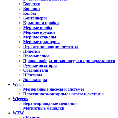
Бюретки
Воронки
Колбы
Контейнеры
Крышки и пробки
Мерные колбы
Мерные кружки
Мерные стаканы
Мерные цилиндры
Перемешивающие элементы
Пипетки
Промывалки
Прочая лабораторная посуда и принадлежности
Ручные дозаторы
Соединители
Штативы
Эксикаторы
Welch
Мембранные насосы и системы
Пластинчато-роторные насосы и системы
Wiggens
Верхнеприводные мешалки
Магнитные мешалки
WTW
pH-метры