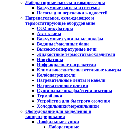
Лабораторные насосы и компрессоры
Вакуумные насосы и системы
Насосы для перекачки жидкостей
Нагревательное, охлаждающее и
термостатирующее оборудование
CO2-инкубаторы
Автоклавы
Вакуумные сушильные шкафы
Водяные/масляные бани
Высокотемпературные печи
Жидкостные термостаты/охладители
Инкубаторы
Инфракрасные нагреватели
Климатические/испытательные камеры
Колбонагреватели
Нагревательные ленты и кабели
Нагревательные плитки
Сушильные шкафы/стерилизаторы
Термоблоки
Устройства для быстрого озоления
Холодильники/морозильники
Оборудование для выделения и
концентрирования
Лиофильные сушки
Лабораторные