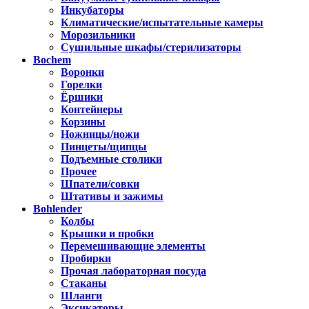
Инкубаторы
Климатические/испытательные камеры
Морозильники
Сушильные шкафы/стерилизаторы
Bochem
Воронки
Горелки
Ёршики
Контейнеры
Корзины
Ножницы/ножи
Пинцеты/щипцы
Подъемные столики
Прочее
Шпатели/совки
Штативы и зажимы
Bohlender
Колбы
Крышки и пробки
Перемешивающие элементы
Пробирки
Прочая лабораторная посуда
Стаканы
Шланги
Эксикаторы