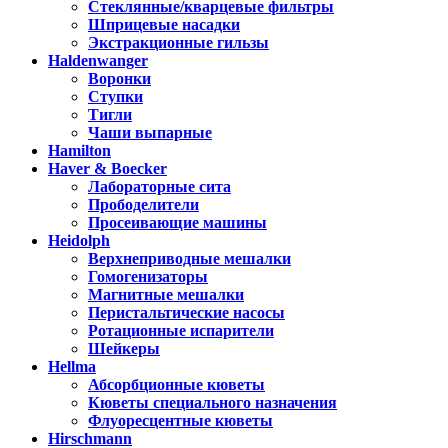
Стеклянные/кварцевые фильтры
Шприцевые насадки
Экстракционные гильзы
Haldenwanger
Воронки
Ступки
Тигли
Чаши выпарные
Hamilton
Haver & Boecker
Лабораторные сита
Прободелители
Просеивающие машины
Heidolph
Верхнеприводные мешалки
Гомогенизаторы
Магнитные мешалки
Перистальтические насосы
Ротационные испарители
Шейкеры
Hellma
Абсорбционные кюветы
Кюветы специального назначения
Флуоресцентные кюветы
Hirschmann