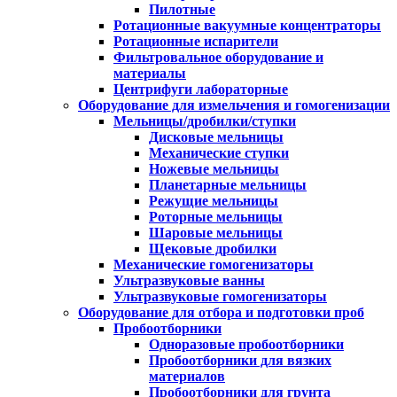
Пилотные
Ротационные вакуумные концентраторы
Ротационные испарители
Фильтровальное оборудование и
материалы
Центрифуги лабораторные
Оборудование для измельчения и гомогенизации
Мельницы/дробилки/ступки
Дисковые мельницы
Механические ступки
Ножевые мельницы
Планетарные мельницы
Режущие мельницы
Роторные мельницы
Шаровые мельницы
Щековые дробилки
Механические гомогенизаторы
Ультразвуковые ванны
Ультразвуковые гомогенизаторы
Оборудование для отбора и подготовки проб
Пробоотборники
Одноразовые пробоотборники
Пробоотборники для вязких
материалов
Пробоотборники для грунта