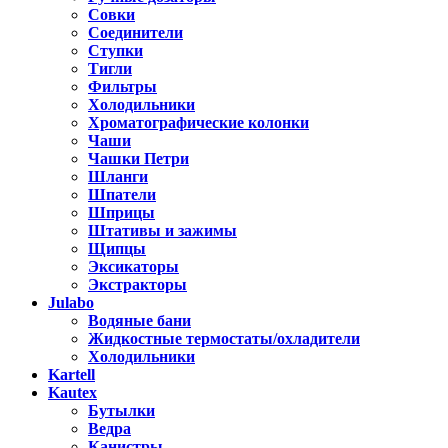
Совки
Соединители
Ступки
Тигли
Фильтры
Холодильники
Хроматографические колонки
Чаши
Чашки Петри
Шланги
Шпатели
Шприцы
Штативы и зажимы
Щипцы
Эксикаторы
Экстракторы
Julabo
Водяные бани
Жидкостные термостаты/охладители
Холодильники
Kartell
Kautex
Бутылки
Ведра
Канистры