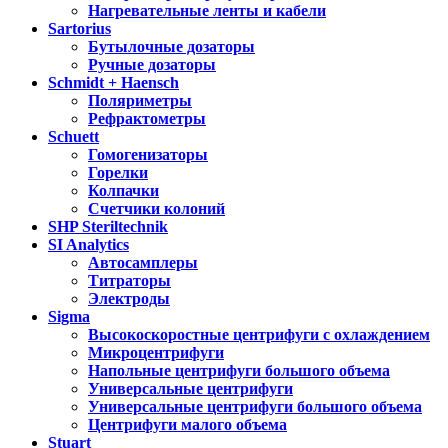
Нагревательные ленты и кабели
Sartorius
Бутылочные дозаторы
Ручные дозаторы
Schmidt + Haensch
Поляриметры
Рефрактометры
Schuett
Гомогенизаторы
Горелки
Колпачки
Счетчики колоний
SHP Steriltechnik
SI Analytics
Автосамплеры
Титраторы
Электроды
Sigma
Высокоскоростные центрифуги с охлаждением
Микроцентрифуги
Напольные центрифуги большого объема
Универсальные центрифуги
Универсальные центрифуги большого объема
Центрифуги малого объема
Stuart