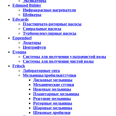
Эксикаторы
Edmund Bühler
Инфракрасные нагреватели
Шейкеры
Edwards
Пластинчато-роторные насосы
Спиральные насосы
Турбомолекулярные насосы
Eppendorf
Дозаторы
Центрифуги
Evoqua
Системы для получения ультрачистой воды
Системы для получения чистой воды
Fritsch
Лабораторные сита
Мельницы/дробилки/ступки
Дисковые мельницы
Механические ступки
Ножевые мельницы
Планетарные мельницы
Режущие мельницы
Роторные мельницы
Шаровые мельницы
Щековые дробилки