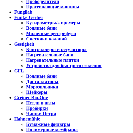
Прободелители
Просеивающие машины
Fungilab
Funke-Gerber
Бутирометры/жиромеры
Водяные бани
Молочные центрифуги
Счетчики колоний
Gestigkeit
Контроллеры и регуляторы
Нагревательные бани
Нагревательные плитки
Устройства для быстрого озоления
GFL
Водяные бани
Дистилляторы
Морозильники
Шейкеры
Greiner Bio-One
Петли и иглы
Пробирки
Чашки Петри
Hahnemühle
Бумажные фильтры
Полимерные мембраны