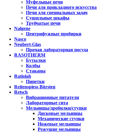
Муфельные печи
Печи для прикладного искусства
Печи для специальных задач
Сушильные шкафы
Трубчатые печи
Nalgene
Центрифужные пробирки
Nasco
Neubert-Glas
Прочая лабораторная посуда
RASOTHERM
Бутылки
Колбы
Стаканы
Ratiolab
Пипетки
Reitenspiess Bürsten
Retsch
Вибрационные питатели
Лабораторные сита
Мельницы/дробилки/ступки
Дисковые мельницы
Механические ступки
Ножевые мельницы
Режущие мельницы