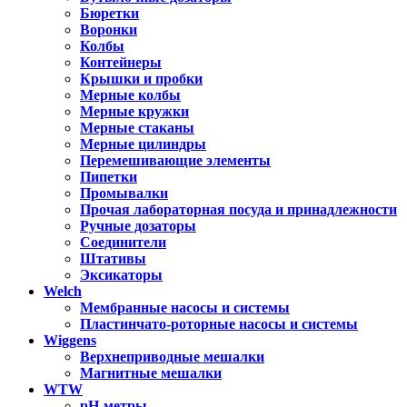
Бюретки
Воронки
Колбы
Контейнеры
Крышки и пробки
Мерные колбы
Мерные кружки
Мерные стаканы
Мерные цилиндры
Перемешивающие элементы
Пипетки
Промывалки
Прочая лабораторная посуда и принадлежности
Ручные дозаторы
Соединители
Штативы
Эксикаторы
Welch
Мембранные насосы и системы
Пластинчато-роторные насосы и системы
Wiggens
Верхнеприводные мешалки
Магнитные мешалки
WTW
pH-метры