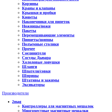
Корзины
Краны и клапаны
Крышки и пробки
Кюветы
Наконечники для пипеток
Ножницы/ножи
Пакеты
Перемешивающие элементы
Пинцеты/щипцы
Подъемные столики
Прочее
Соединители
Сосуды Дьюара
Холодовые ловушки
Шланги
Шпатели/совки
Шприцы
Штативы и зажимы
Эксикаторы
Производители
2mag
Контроллеры для магнитных мешалок
Многоместные магнитные мешалки