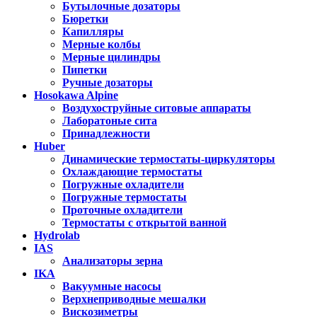
Бутылочные дозаторы
Бюретки
Капилляры
Мерные колбы
Мерные цилиндры
Пипетки
Ручные дозаторы
Hosokawa Alpine
Воздухоструйные ситовые аппараты
Лаборатоные сита
Принадлежности
Huber
Динамические термостаты-циркуляторы
Охлаждающие термостаты
Погружные охладители
Погружные термостаты
Проточные охладители
Термостаты с открытой ванной
Hydrolab
IAS
Анализаторы зерна
IKA
Вакуумные насосы
Верхнеприводные мешалки
Вискозиметры