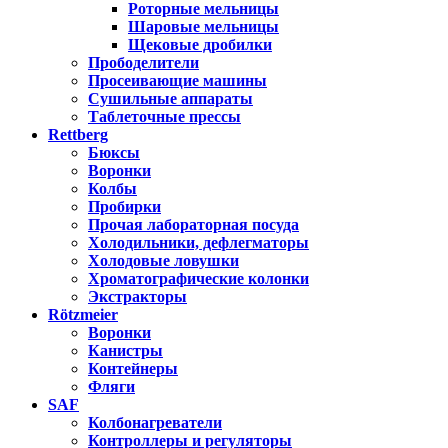
Роторные мельницы
Шаровые мельницы
Щековые дробилки
Прободелители
Просеивающие машины
Сушильные аппараты
Таблеточные прессы
Rettberg
Бюксы
Воронки
Колбы
Пробирки
Прочая лабораторная посуда
Холодильники, дефлегматоры
Холодовые ловушки
Хроматографические колонки
Экстракторы
Rötzmeier
Воронки
Канистры
Контейнеры
Фляги
SAF
Колбонагреватели
Контроллеры и регуляторы