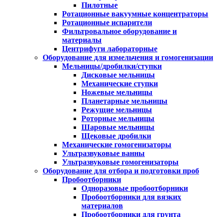
Пилотные
Ротационные вакуумные концентраторы
Ротационные испарители
Фильтровальное оборудование и
материалы
Центрифуги лабораторные
Оборудование для измельчения и гомогенизации
Мельницы/дробилки/ступки
Дисковые мельницы
Механические ступки
Ножевые мельницы
Планетарные мельницы
Режущие мельницы
Роторные мельницы
Шаровые мельницы
Щековые дробилки
Механические гомогенизаторы
Ультразвуковые ванны
Ультразвуковые гомогенизаторы
Оборудование для отбора и подготовки проб
Пробоотборники
Одноразовые пробоотборники
Пробоотборники для вязких
материалов
Пробоотборники для грунта