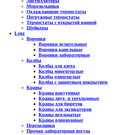
Дистилляторы
Морозильники
Охлаждающие термостаты
Погружные термостаты
Термостаты с открытой ванной
Шейкеры
Lenz
Воронки
Воронки делительные
Воронки капельные
Воронки лабораторные
Колбы
Колбы для азота
Колбы многогорлые
Колбы одногорлые
Колбы с защитным покрытием
Краны
Краны вакуумные
Краны двух- и трехходовые
Краны для бюреток
Краны для эксикаторов
Краны игольчатые
Краны одноходовые
Переходники
Прочая лабораторная посуда