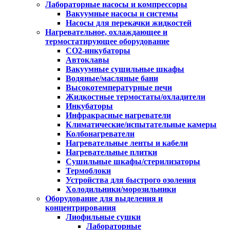
Лабораторные насосы и компрессоры
Вакуумные насосы и системы
Насосы для перекачки жидкостей
Нагревательное, охлаждающее и
термостатирующее оборудование
CO2-инкубаторы
Автоклавы
Вакуумные сушильные шкафы
Водяные/масляные бани
Высокотемпературные печи
Жидкостные термостаты/охладители
Инкубаторы
Инфракрасные нагреватели
Климатические/испытательные камеры
Колбонагреватели
Нагревательные ленты и кабели
Нагревательные плитки
Сушильные шкафы/стерилизаторы
Термоблоки
Устройства для быстрого озоления
Холодильники/морозильники
Оборудование для выделения и
концентрирования
Лиофильные сушки
Лабораторные