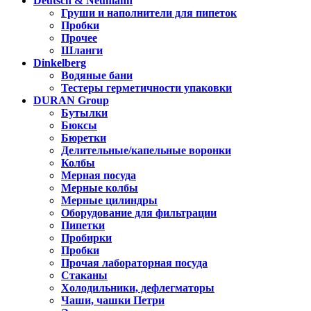
Deutsch & Neumann
Груши и наполнители для пипеток
Пробки
Прочее
Шланги
Dinkelberg
Водяные бани
Тестеры герметичности упаковки
DURAN Group
Бутылки
Бюксы
Бюретки
Делительные/капельные воронки
Колбы
Мерная посуда
Мерные колбы
Мерные цилиндры
Оборудование для фильтрации
Пипетки
Пробирки
Пробки
Прочая лабораторная посуда
Стаканы
Холодильники, дефлегматоры
Чаши, чашки Петри