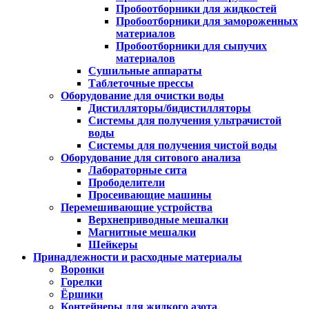
Пробоотборники для жидкостей
Пробоотборники для замороженных
материалов
Пробоотборники для сыпучих
материалов
Сушильные аппараты
Таблеточные прессы
Оборудование для очистки воды
Дистилляторы/бидистилляторы
Системы для получения ультрачистой
воды
Системы для получения чистой воды
Оборудование для ситового анализа
Лабораторные сита
Прободелители
Просеивающие машины
Перемешивающие устройства
Верхнеприводные мешалки
Магнитные мешалки
Шейкеры
Принадлежности и расходные материалы
Воронки
Горелки
Ёршики
Контейнеры для жидкого азота