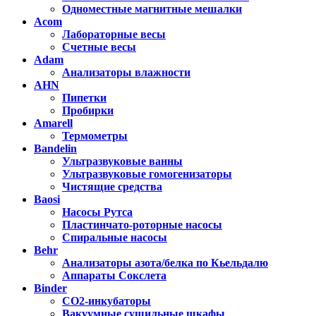
Одноместные магнитные мешалки
Acom
Лабораторные весы
Счетные весы
Adam
Анализаторы влажности
AHN
Пипетки
Пробирки
Amarell
Термометры
Bandelin
Ультразвуковые ванны
Ультразвуковые гомогенизаторы
Чистящие средства
Baosi
Насосы Рутса
Пластинчато-роторные насосы
Спиральные насосы
Behr
Анализаторы азота/белка по Кьельдалю
Аппараты Сокслета
Binder
CO2-инкубаторы
Вакуумные сушильные шкафы