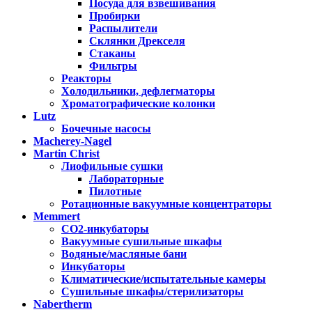
Посуда для взвешивания
Пробирки
Распылители
Склянки Дрекселя
Стаканы
Фильтры
Реакторы
Холодильники, дефлегматоры
Хроматографические колонки
Lutz
Бочечные насосы
Macherey-Nagel
Martin Christ
Лиофильные сушки
Лабораторные
Пилотные
Ротационные вакуумные концентраторы
Memmert
CO2-инкубаторы
Вакуумные сушильные шкафы
Водяные/масляные бани
Инкубаторы
Климатические/испытательные камеры
Сушильные шкафы/стерилизаторы
Nabertherm