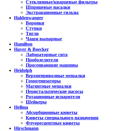
Стеклянные/кварцевые фильтры
Шприцевые насадки
Экстракционные гильзы
Haldenwanger
Воронки
Ступки
Тигли
Чаши выпарные
Hamilton
Haver & Boecker
Лабораторные сита
Прободелители
Просеивающие машины
Heidolph
Верхнеприводные мешалки
Гомогенизаторы
Магнитные мешалки
Перистальтические насосы
Ротационные испарители
Шейкеры
Hellma
Абсорбционные кюветы
Кюветы специального назначения
Флуоресцентные кюветы
Hirschmann