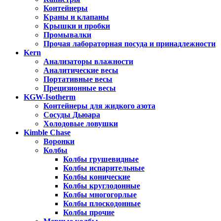
Контейнеры
Краны и клапаны
Крышки и пробки
Промывалки
Прочая лабораторная посуда и принадлежности
Kern
Анализаторы влажности
Аналитические весы
Портативные весы
Прецизионные весы
KGW-Isotherm
Контейнеры для жидкого азота
Сосуды Дьюара
Холодовые ловушки
Kimble Chase
Воронки
Колбы
Колбы грушевидные
Колбы испарительные
Колбы конические
Колбы круглодонные
Колбы многогорлые
Колбы плоскодонные
Колбы прочие