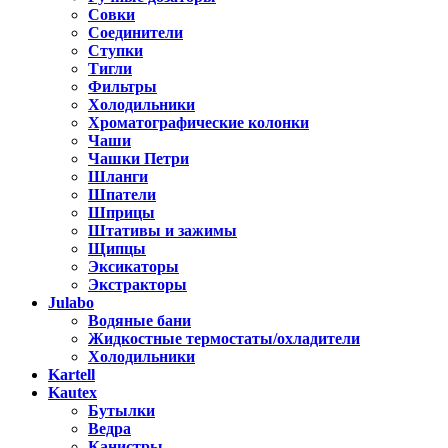
Совки
Соединители
Ступки
Тигли
Фильтры
Холодильники
Хроматографические колонки
Чаши
Чашки Петри
Шланги
Шпатели
Шприцы
Штативы и зажимы
Щипцы
Эксикаторы
Экстракторы
Julabo
Водяные бани
Жидкостные термостаты/охладители
Холодильники
Kartell
Kautex
Бутылки
Ведра
Канистры