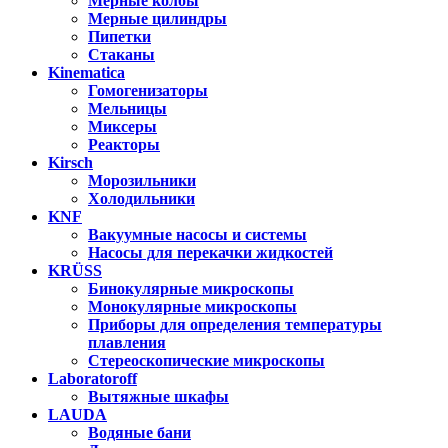
Мерные колбы
Мерные цилиндры
Пипетки
Стаканы
Kinematica
Гомогенизаторы
Мельницы
Миксеры
Реакторы
Kirsch
Морозильники
Холодильники
KNF
Вакуумные насосы и системы
Насосы для перекачки жидкостей
KRÜSS
Бинокулярные микроскопы
Монокулярные микроскопы
Приборы для определения температуры
плавления
Стереоскопические микроскопы
Laboratoroff
Вытяжные шкафы
LAUDA
Водяные бани