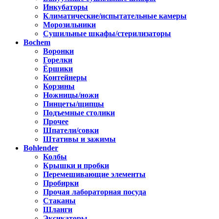
Инкубаторы
Климатические/испытательные камеры
Морозильники
Сушильные шкафы/стерилизаторы
Bochem
Воронки
Горелки
Ёршики
Контейнеры
Корзины
Ножницы/ножи
Пинцеты/щипцы
Подъемные столики
Прочее
Шпатели/совки
Штативы и зажимы
Bohlender
Колбы
Крышки и пробки
Перемешивающие элементы
Пробирки
Прочая лабораторная посуда
Стаканы
Шланги
Эксикаторы