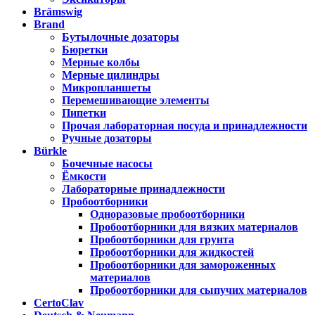
Brämswig
Brand
Бутылочные дозаторы
Бюретки
Мерные колбы
Мерные цилиндры
Микропланшеты
Перемешивающие элементы
Пипетки
Прочая лабораторная посуда и принадлежности
Ручные дозаторы
Bürkle
Бочечные насосы
Ёмкости
Лабораторные принадлежности
Пробоотборники
Одноразовые пробоотборники
Пробоотборники для вязких материалов
Пробоотборники для грунта
Пробоотборники для жидкостей
Пробоотборники для замороженных
материалов
Пробоотборники для сыпучих материалов
CertoClav