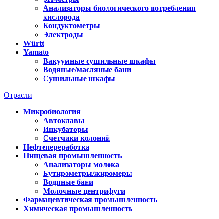
Анализаторы биологического потребления
кислорода
Кондуктометры
Электроды
Württ
Yamato
Вакуумные сушильные шкафы
Водяные/масляные бани
Сушильные шкафы
Отрасли
Микробиология
Автоклавы
Инкубаторы
Счетчики колоний
Нефтепереработка
Пищевая промышленность
Анализаторы молока
Бутирометры/жиромеры
Водяные бани
Молочные центрифуги
Фармацевтическая промышленность
Химическая промышленность