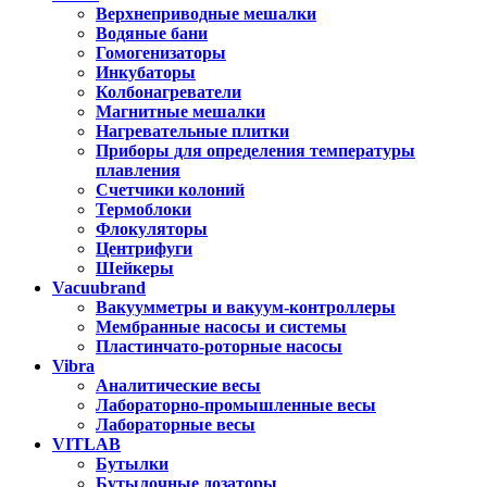
Верхнеприводные мешалки
Водяные бани
Гомогенизаторы
Инкубаторы
Колбонагреватели
Магнитные мешалки
Нагревательные плитки
Приборы для определения температуры
плавления
Счетчики колоний
Термоблоки
Флокуляторы
Центрифуги
Шейкеры
Vacuubrand
Вакуумметры и вакуум-контроллеры
Мембранные насосы и системы
Пластинчато-роторные насосы
Vibra
Аналитические весы
Лабораторно-промышленные весы
Лабораторные весы
VITLAB
Бутылки
Бутылочные дозаторы