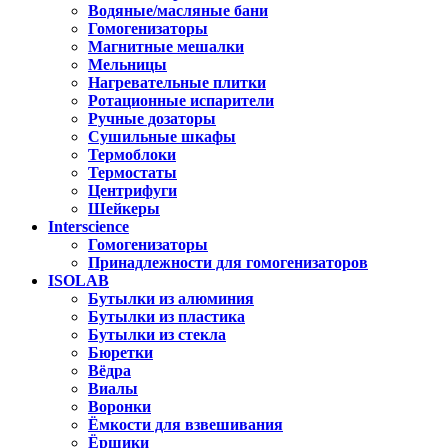
Водяные/масляные бани
Гомогенизаторы
Магнитные мешалки
Мельницы
Нагревательные плитки
Ротационные испарители
Ручные дозаторы
Сушильные шкафы
Термоблоки
Термостаты
Центрифуги
Шейкеры
Interscience
Гомогенизаторы
Принадлежности для гомогенизаторов
ISOLAB
Бутылки из алюминия
Бутылки из пластика
Бутылки из стекла
Бюретки
Вёдра
Виалы
Воронки
Ёмкости для взвешивания
Ёршики