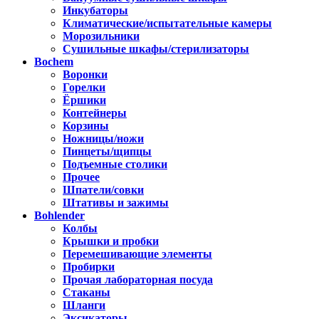
Инкубаторы
Климатические/испытательные камеры
Морозильники
Сушильные шкафы/стерилизаторы
Bochem
Воронки
Горелки
Ёршики
Контейнеры
Корзины
Ножницы/ножи
Пинцеты/щипцы
Подъемные столики
Прочее
Шпатели/совки
Штативы и зажимы
Bohlender
Колбы
Крышки и пробки
Перемешивающие элементы
Пробирки
Прочая лабораторная посуда
Стаканы
Шланги
Эксикаторы