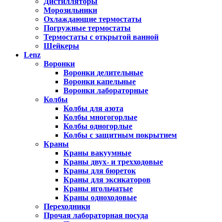
Дистилляторы
Морозильники
Охлаждающие термостаты
Погружные термостаты
Термостаты с открытой ванной
Шейкеры
Lenz
Воронки
Воронки делительные
Воронки капельные
Воронки лабораторные
Колбы
Колбы для азота
Колбы многогорлые
Колбы одногорлые
Колбы с защитным покрытием
Краны
Краны вакуумные
Краны двух- и трехходовые
Краны для бюреток
Краны для эксикаторов
Краны игольчатые
Краны одноходовые
Переходники
Прочая лабораторная посуда