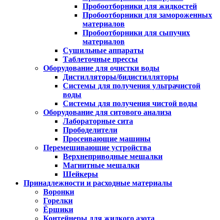
Пробоотборники для жидкостей
Пробоотборники для замороженных
материалов
Пробоотборники для сыпучих
материалов
Сушильные аппараты
Таблеточные прессы
Оборудование для очистки воды
Дистилляторы/бидистилляторы
Системы для получения ультрачистой
воды
Системы для получения чистой воды
Оборудование для ситового анализа
Лабораторные сита
Прободелители
Просеивающие машины
Перемешивающие устройства
Верхнеприводные мешалки
Магнитные мешалки
Шейкеры
Принадлежности и расходные материалы
Воронки
Горелки
Ёршики
Контейнеры для жидкого азота