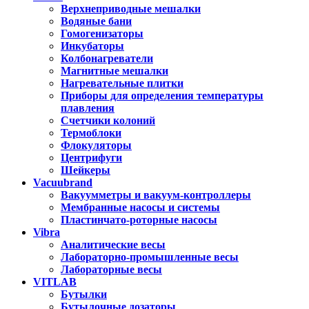
Верхнеприводные мешалки
Водяные бани
Гомогенизаторы
Инкубаторы
Колбонагреватели
Магнитные мешалки
Нагревательные плитки
Приборы для определения температуры
плавления
Счетчики колоний
Термоблоки
Флокуляторы
Центрифуги
Шейкеры
Vacuubrand
Вакуумметры и вакуум-контроллеры
Мембранные насосы и системы
Пластинчато-роторные насосы
Vibra
Аналитические весы
Лабораторно-промышленные весы
Лабораторные весы
VITLAB
Бутылки
Бутылочные дозаторы