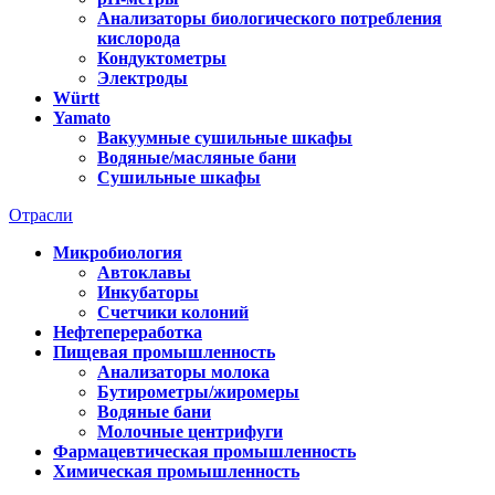
Анализаторы биологического потребления
кислорода
Кондуктометры
Электроды
Württ
Yamato
Вакуумные сушильные шкафы
Водяные/масляные бани
Сушильные шкафы
Отрасли
Микробиология
Автоклавы
Инкубаторы
Счетчики колоний
Нефтепереработка
Пищевая промышленность
Анализаторы молока
Бутирометры/жиромеры
Водяные бани
Молочные центрифуги
Фармацевтическая промышленность
Химическая промышленность