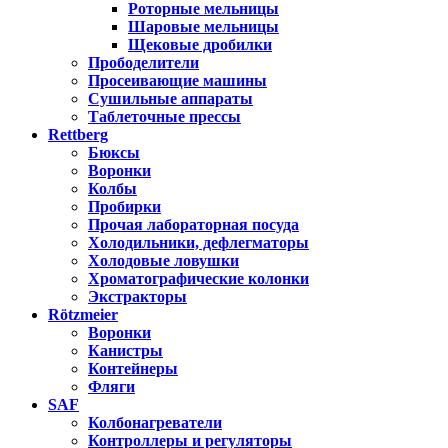
Роторные мельницы
Шаровые мельницы
Щековые дробилки
Прободелители
Просеивающие машины
Сушильные аппараты
Таблеточные прессы
Rettberg
Бюксы
Воронки
Колбы
Пробирки
Прочая лабораторная посуда
Холодильники, дефлегматоры
Холодовые ловушки
Хроматографические колонки
Экстракторы
Rötzmeier
Воронки
Канистры
Контейнеры
Фляги
SAF
Колбонагреватели
Контроллеры и регуляторы