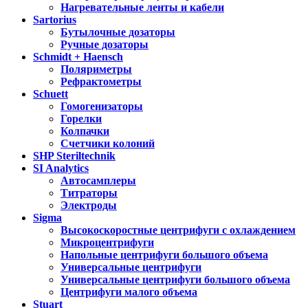
Нагревательные ленты и кабели
Sartorius
Бутылочные дозаторы
Ручные дозаторы
Schmidt + Haensch
Поляриметры
Рефрактометры
Schuett
Гомогенизаторы
Горелки
Колпачки
Счетчики колоний
SHP Steriltechnik
SI Analytics
Автосамплеры
Титраторы
Электроды
Sigma
Высокоскоростные центрифуги с охлаждением
Микроцентрифуги
Напольные центрифуги большого объема
Универсальные центрифуги
Универсальные центрифуги большого объема
Центрифуги малого объема
Stuart