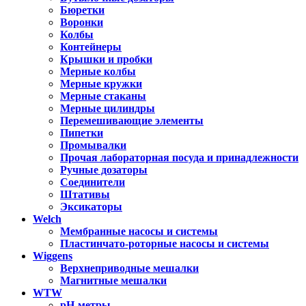
Бюретки
Воронки
Колбы
Контейнеры
Крышки и пробки
Мерные колбы
Мерные кружки
Мерные стаканы
Мерные цилиндры
Перемешивающие элементы
Пипетки
Промывалки
Прочая лабораторная посуда и принадлежности
Ручные дозаторы
Соединители
Штативы
Эксикаторы
Welch
Мембранные насосы и системы
Пластинчато-роторные насосы и системы
Wiggens
Верхнеприводные мешалки
Магнитные мешалки
WTW
pH-метры