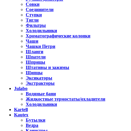
Совки
Соединители
Ступки
Тигли
Фильтры
Холодильники
Хроматографические колонки
Чаши
Чашки Петри
Шланги
Шпатели
Шприцы
Штативы и зажимы
Щипцы
Эксикаторы
Экстракторы
Julabo
Водяные бани
Жидкостные термостаты/охладители
Холодильники
Kartell
Kautex
Бутылки
Ведра
Канистры