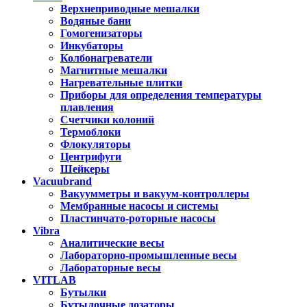
Верхнеприводные мешалки
Водяные бани
Гомогенизаторы
Инкубаторы
Колбонагреватели
Магнитные мешалки
Нагревательные плитки
Приборы для определения температуры
плавления
Счетчики колоний
Термоблоки
Флокуляторы
Центрифуги
Шейкеры
Vacuubrand
Вакуумметры и вакуум-контроллеры
Мембранные насосы и системы
Пластинчато-роторные насосы
Vibra
Аналитические весы
Лабораторно-промышленные весы
Лабораторные весы
VITLAB
Бутылки
Бутылочные дозаторы