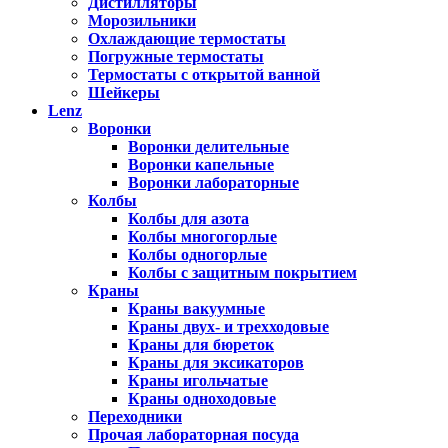
Дистилляторы
Морозильники
Охлаждающие термостаты
Погружные термостаты
Термостаты с открытой ванной
Шейкеры
Lenz
Воронки
Воронки делительные
Воронки капельные
Воронки лабораторные
Колбы
Колбы для азота
Колбы многогорлые
Колбы одногорлые
Колбы с защитным покрытием
Краны
Краны вакуумные
Краны двух- и трехходовые
Краны для бюреток
Краны для эксикаторов
Краны игольчатые
Краны одноходовые
Переходники
Прочая лабораторная посуда