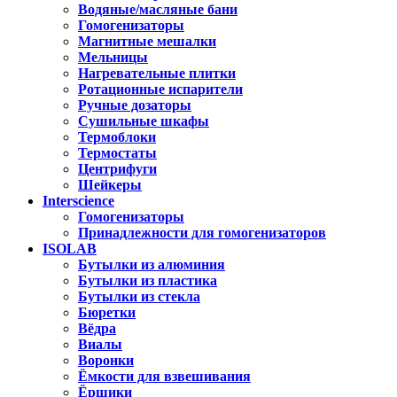
Водяные/масляные бани
Гомогенизаторы
Магнитные мешалки
Мельницы
Нагревательные плитки
Ротационные испарители
Ручные дозаторы
Сушильные шкафы
Термоблоки
Термостаты
Центрифуги
Шейкеры
Interscience
Гомогенизаторы
Принадлежности для гомогенизаторов
ISOLAB
Бутылки из алюминия
Бутылки из пластика
Бутылки из стекла
Бюретки
Вёдра
Виалы
Воронки
Ёмкости для взвешивания
Ёршики