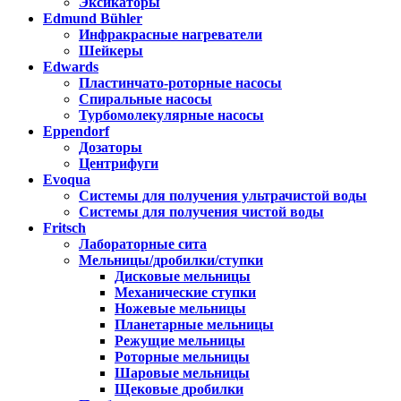
Эксикаторы
Edmund Bühler
Инфракрасные нагреватели
Шейкеры
Edwards
Пластинчато-роторные насосы
Спиральные насосы
Турбомолекулярные насосы
Eppendorf
Дозаторы
Центрифуги
Evoqua
Системы для получения ультрачистой воды
Системы для получения чистой воды
Fritsch
Лабораторные сита
Мельницы/дробилки/ступки
Дисковые мельницы
Механические ступки
Ножевые мельницы
Планетарные мельницы
Режущие мельницы
Роторные мельницы
Шаровые мельницы
Щековые дробилки