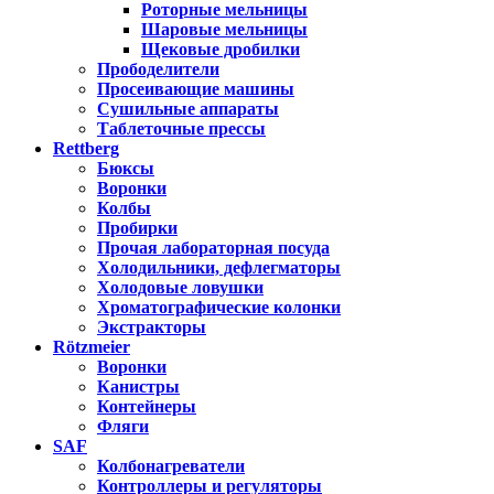
Роторные мельницы
Шаровые мельницы
Щековые дробилки
Прободелители
Просеивающие машины
Сушильные аппараты
Таблеточные прессы
Rettberg
Бюксы
Воронки
Колбы
Пробирки
Прочая лабораторная посуда
Холодильники, дефлегматоры
Холодовые ловушки
Хроматографические колонки
Экстракторы
Rötzmeier
Воронки
Канистры
Контейнеры
Фляги
SAF
Колбонагреватели
Контроллеры и регуляторы