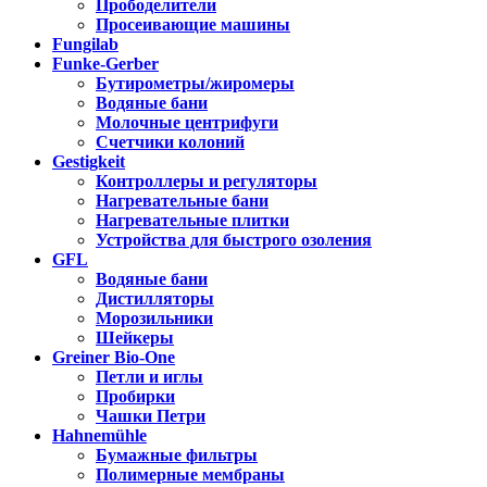
Прободелители
Просеивающие машины
Fungilab
Funke-Gerber
Бутирометры/жиромеры
Водяные бани
Молочные центрифуги
Счетчики колоний
Gestigkeit
Контроллеры и регуляторы
Нагревательные бани
Нагревательные плитки
Устройства для быстрого озоления
GFL
Водяные бани
Дистилляторы
Морозильники
Шейкеры
Greiner Bio-One
Петли и иглы
Пробирки
Чашки Петри
Hahnemühle
Бумажные фильтры
Полимерные мембраны