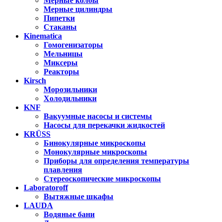
Мерные колбы
Мерные цилиндры
Пипетки
Стаканы
Kinematica
Гомогенизаторы
Мельницы
Миксеры
Реакторы
Kirsch
Морозильники
Холодильники
KNF
Вакуумные насосы и системы
Насосы для перекачки жидкостей
KRÜSS
Бинокулярные микроскопы
Монокулярные микроскопы
Приборы для определения температуры
плавления
Стереоскопические микроскопы
Laboratoroff
Вытяжные шкафы
LAUDA
Водяные бани