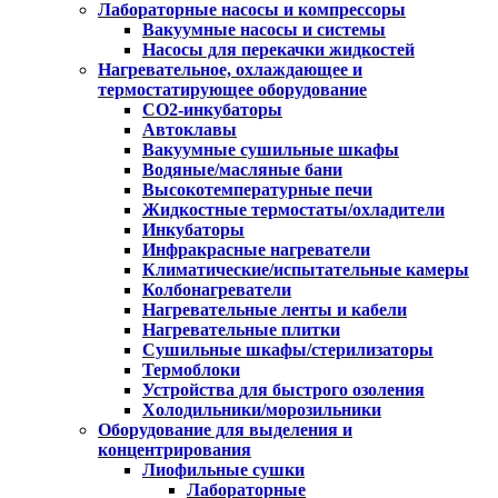
Лабораторные насосы и компрессоры
Вакуумные насосы и системы
Насосы для перекачки жидкостей
Нагревательное, охлаждающее и
термостатирующее оборудование
CO2-инкубаторы
Автоклавы
Вакуумные сушильные шкафы
Водяные/масляные бани
Высокотемпературные печи
Жидкостные термостаты/охладители
Инкубаторы
Инфракрасные нагреватели
Климатические/испытательные камеры
Колбонагреватели
Нагревательные ленты и кабели
Нагревательные плитки
Сушильные шкафы/стерилизаторы
Термоблоки
Устройства для быстрого озоления
Холодильники/морозильники
Оборудование для выделения и
концентрирования
Лиофильные сушки
Лабораторные