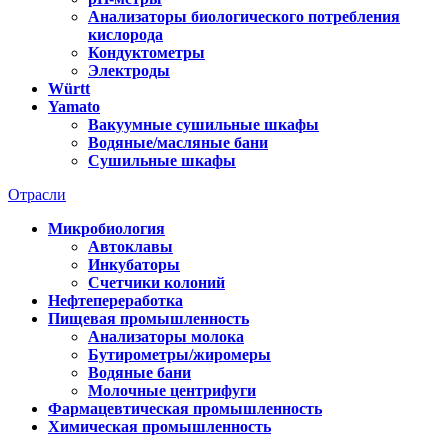
Анализаторы биологического потребления
кислорода
Кондуктометры
Электроды
Württ
Yamato
Вакуумные сушильные шкафы
Водяные/масляные бани
Сушильные шкафы
Отрасли
Микробиология
Автоклавы
Инкубаторы
Счетчики колоний
Нефтепереработка
Пищевая промышленность
Анализаторы молока
Бутирометры/жиромеры
Водяные бани
Молочные центрифуги
Фармацевтическая промышленность
Химическая промышленность