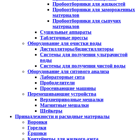
Пробоотборники для жидкостей
Пробоотборники для замороженных
материалов
Пробоотборники для сыпучих
материалов
Сушильные аппараты
Таблеточные прессы
Оборудование для очистки воды
Дистилляторы/бидистилляторы
Системы для получения ультрачистой
воды
Системы для получения чистой воды
Оборудование для ситового анализа
Лабораторные сита
Прободелители
Просеивающие машины
Перемешивающие устройства
Верхнеприводные мешалки
Магнитные мешалки
Шейкеры
Принадлежности и расходные материалы
Воронки
Горелки
Ёршики
Контейнеры для жидкого азота