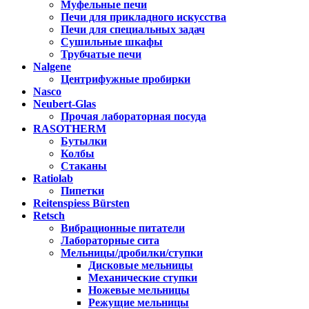
Муфельные печи
Печи для прикладного искусства
Печи для специальных задач
Сушильные шкафы
Трубчатые печи
Nalgene
Центрифужные пробирки
Nasco
Neubert-Glas
Прочая лабораторная посуда
RASOTHERM
Бутылки
Колбы
Стаканы
Ratiolab
Пипетки
Reitenspiess Bürsten
Retsch
Вибрационные питатели
Лабораторные сита
Мельницы/дробилки/ступки
Дисковые мельницы
Механические ступки
Ножевые мельницы
Режущие мельницы