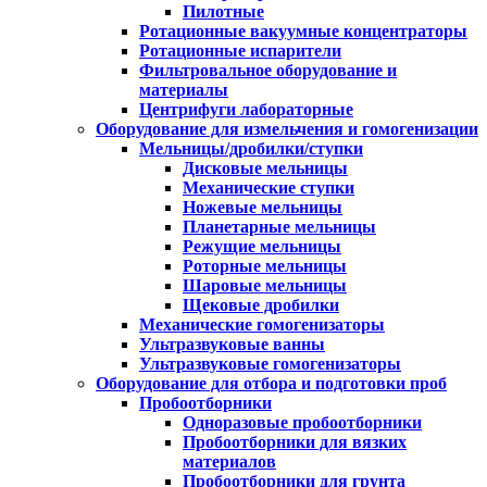
Пилотные
Ротационные вакуумные концентраторы
Ротационные испарители
Фильтровальное оборудование и
материалы
Центрифуги лабораторные
Оборудование для измельчения и гомогенизации
Мельницы/дробилки/ступки
Дисковые мельницы
Механические ступки
Ножевые мельницы
Планетарные мельницы
Режущие мельницы
Роторные мельницы
Шаровые мельницы
Щековые дробилки
Механические гомогенизаторы
Ультразвуковые ванны
Ультразвуковые гомогенизаторы
Оборудование для отбора и подготовки проб
Пробоотборники
Одноразовые пробоотборники
Пробоотборники для вязких
материалов
Пробоотборники для грунта