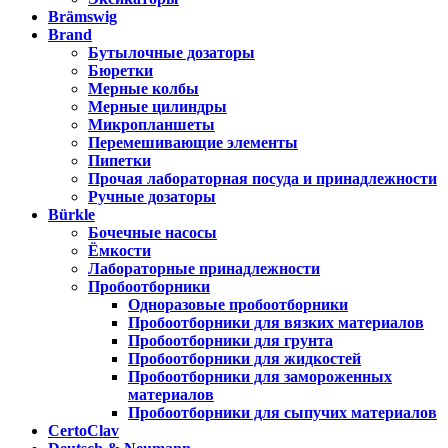
Brämswig
Brand
Бутылочные дозаторы
Бюретки
Мерные колбы
Мерные цилиндры
Микропланшеты
Перемешивающие элементы
Пипетки
Прочая лабораторная посуда и принадлежности
Ручные дозаторы
Bürkle
Бочечные насосы
Ёмкости
Лабораторные принадлежности
Пробоотборники
Одноразовые пробоотборники
Пробоотборники для вязких материалов
Пробоотборники для грунта
Пробоотборники для жидкостей
Пробоотборники для замороженных
материалов
Пробоотборники для сыпучих материалов
CertoClav