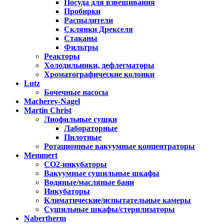
Посуда для взвешивания
Пробирки
Распылители
Склянки Дрекселя
Стаканы
Фильтры
Реакторы
Холодильники, дефлегматоры
Хроматографические колонки
Lutz
Бочечные насосы
Macherey-Nagel
Martin Christ
Лиофильные сушки
Лабораторные
Пилотные
Ротационные вакуумные концентраторы
Memmert
CO2-инкубаторы
Вакуумные сушильные шкафы
Водяные/масляные бани
Инкубаторы
Климатические/испытательные камеры
Сушильные шкафы/стерилизаторы
Nabertherm