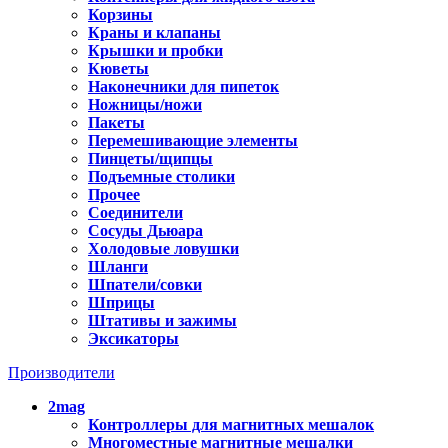
Корзины
Краны и клапаны
Крышки и пробки
Кюветы
Наконечники для пипеток
Ножницы/ножи
Пакеты
Перемешивающие элементы
Пинцеты/щипцы
Подъемные столики
Прочее
Соединители
Сосуды Дьюара
Холодовые ловушки
Шланги
Шпатели/совки
Шприцы
Штативы и зажимы
Эксикаторы
Производители
2mag
Контроллеры для магнитных мешалок
Многоместные магнитные мешалки