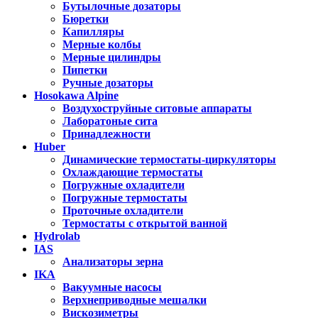
Бутылочные дозаторы
Бюретки
Капилляры
Мерные колбы
Мерные цилиндры
Пипетки
Ручные дозаторы
Hosokawa Alpine
Воздухоструйные ситовые аппараты
Лаборатоные сита
Принадлежности
Huber
Динамические термостаты-циркуляторы
Охлаждающие термостаты
Погружные охладители
Погружные термостаты
Проточные охладители
Термостаты с открытой ванной
Hydrolab
IAS
Анализаторы зерна
IKA
Вакуумные насосы
Верхнеприводные мешалки
Вискозиметры