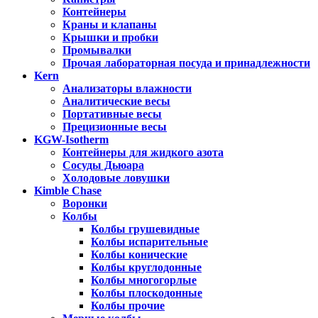
Контейнеры
Краны и клапаны
Крышки и пробки
Промывалки
Прочая лабораторная посуда и принадлежности
Kern
Анализаторы влажности
Аналитические весы
Портативные весы
Прецизионные весы
KGW-Isotherm
Контейнеры для жидкого азота
Сосуды Дьюара
Холодовые ловушки
Kimble Chase
Воронки
Колбы
Колбы грушевидные
Колбы испарительные
Колбы конические
Колбы круглодонные
Колбы многогорлые
Колбы плоскодонные
Колбы прочие