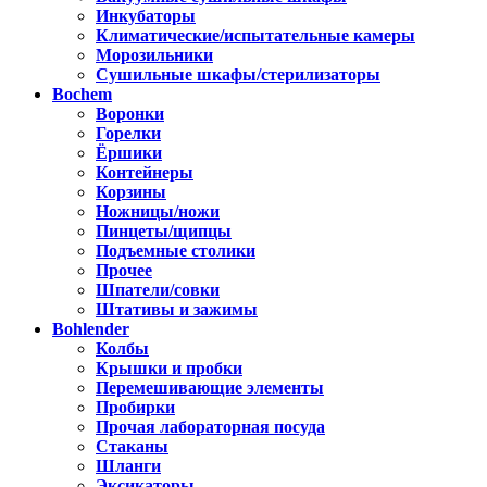
Инкубаторы
Климатические/испытательные камеры
Морозильники
Сушильные шкафы/стерилизаторы
Bochem
Воронки
Горелки
Ёршики
Контейнеры
Корзины
Ножницы/ножи
Пинцеты/щипцы
Подъемные столики
Прочее
Шпатели/совки
Штативы и зажимы
Bohlender
Колбы
Крышки и пробки
Перемешивающие элементы
Пробирки
Прочая лабораторная посуда
Стаканы
Шланги
Эксикаторы