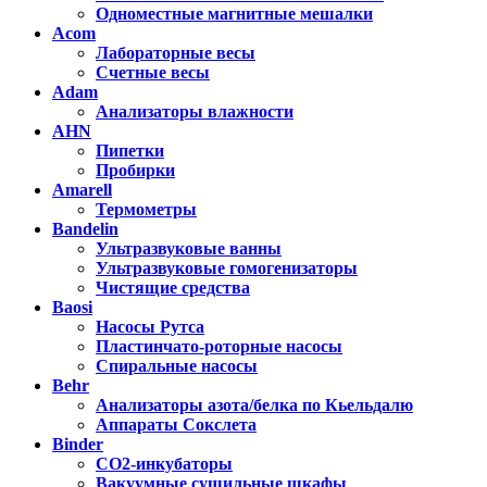
Одноместные магнитные мешалки
Acom
Лабораторные весы
Счетные весы
Adam
Анализаторы влажности
AHN
Пипетки
Пробирки
Amarell
Термометры
Bandelin
Ультразвуковые ванны
Ультразвуковые гомогенизаторы
Чистящие средства
Baosi
Насосы Рутса
Пластинчато-роторные насосы
Спиральные насосы
Behr
Анализаторы азота/белка по Кьельдалю
Аппараты Сокслета
Binder
CO2-инкубаторы
Вакуумные сушильные шкафы