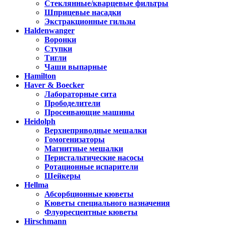
Стеклянные/кварцевые фильтры
Шприцевые насадки
Экстракционные гильзы
Haldenwanger
Воронки
Ступки
Тигли
Чаши выпарные
Hamilton
Haver & Boecker
Лабораторные сита
Прободелители
Просеивающие машины
Heidolph
Верхнеприводные мешалки
Гомогенизаторы
Магнитные мешалки
Перистальтические насосы
Ротационные испарители
Шейкеры
Hellma
Абсорбционные кюветы
Кюветы специального назначения
Флуоресцентные кюветы
Hirschmann