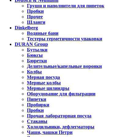
Deutsch & Neumann
Груши и наполнители для пипеток
Пробки
Прочее
Шланги
Dinkelberg
Водяные бани
Тестеры герметичности упаковки
DURAN Group
Бутылки
Бюксы
Бюретки
Делительные/капельные воронки
Колбы
Мерная посуда
Мерные колбы
Мерные цилиндры
Оборудование для фильтрации
Пипетки
Пробирки
Пробки
Прочая лабораторная посуда
Стаканы
Холодильники, дефлегматоры
Чаши, чашки Петри