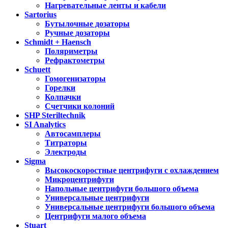
Нагревательные ленты и кабели
Sartorius
Бутылочные дозаторы
Ручные дозаторы
Schmidt + Haensch
Поляриметры
Рефрактометры
Schuett
Гомогенизаторы
Горелки
Колпачки
Счетчики колоний
SHP Steriltechnik
SI Analytics
Автосамплеры
Титраторы
Электроды
Sigma
Высокоскоростные центрифуги с охлаждением
Микроцентрифуги
Напольные центрифуги большого объема
Универсальные центрифуги
Универсальные центрифуги большого объема
Центрифуги малого объема
Stuart