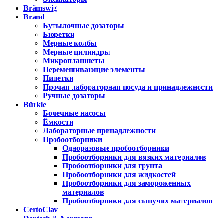
Brämswig
Brand
Бутылочные дозаторы
Бюретки
Мерные колбы
Мерные цилиндры
Микропланшеты
Перемешивающие элементы
Пипетки
Прочая лабораторная посуда и принадлежности
Ручные дозаторы
Bürkle
Бочечные насосы
Ёмкости
Лабораторные принадлежности
Пробоотборники
Одноразовые пробоотборники
Пробоотборники для вязких материалов
Пробоотборники для грунта
Пробоотборники для жидкостей
Пробоотборники для замороженных
материалов
Пробоотборники для сыпучих материалов
CertoClav