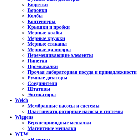
Бюретки
Воронки
Колбы
Контейнеры
Крышки и пробки
Мерные колбы
Мерные кружки
Мерные стаканы
Мерные цилиндры
Перемешивающие элементы
Пипетки
Промывалки
Прочая лабораторная посуда и принадлежности
Ручные дозаторы
Соединители
Штативы
Эксикаторы
Welch
Мембранные насосы и системы
Пластинчато-роторные насосы и системы
Wiggens
Верхнеприводные мешалки
Магнитные мешалки
WTW
pH-метры