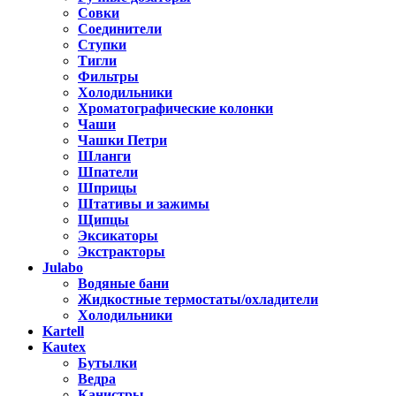
Совки
Соединители
Ступки
Тигли
Фильтры
Холодильники
Хроматографические колонки
Чаши
Чашки Петри
Шланги
Шпатели
Шприцы
Штативы и зажимы
Щипцы
Эксикаторы
Экстракторы
Julabo
Водяные бани
Жидкостные термостаты/охладители
Холодильники
Kartell
Kautex
Бутылки
Ведра
Канистры