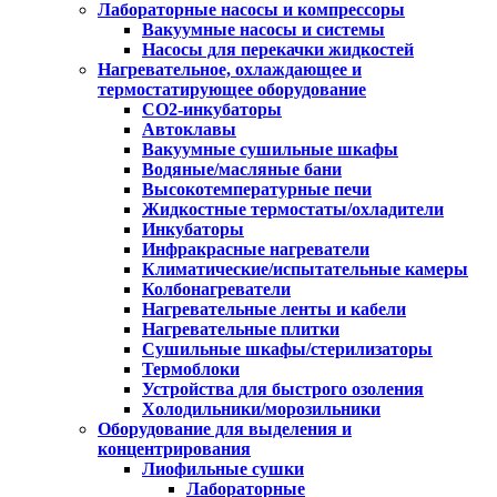
Лабораторные насосы и компрессоры
Вакуумные насосы и системы
Насосы для перекачки жидкостей
Нагревательное, охлаждающее и
термостатирующее оборудование
CO2-инкубаторы
Автоклавы
Вакуумные сушильные шкафы
Водяные/масляные бани
Высокотемпературные печи
Жидкостные термостаты/охладители
Инкубаторы
Инфракрасные нагреватели
Климатические/испытательные камеры
Колбонагреватели
Нагревательные ленты и кабели
Нагревательные плитки
Сушильные шкафы/стерилизаторы
Термоблоки
Устройства для быстрого озоления
Холодильники/морозильники
Оборудование для выделения и
концентрирования
Лиофильные сушки
Лабораторные