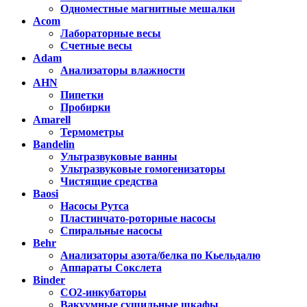
Одноместные магнитные мешалки
Acom
Лабораторные весы
Счетные весы
Adam
Анализаторы влажности
AHN
Пипетки
Пробирки
Amarell
Термометры
Bandelin
Ультразвуковые ванны
Ультразвуковые гомогенизаторы
Чистящие средства
Baosi
Насосы Рутса
Пластинчато-роторные насосы
Спиральные насосы
Behr
Анализаторы азота/белка по Кьельдалю
Аппараты Сокслета
Binder
CO2-инкубаторы
Вакуумные сушильные шкафы