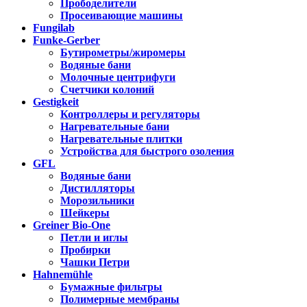
Прободелители
Просеивающие машины
Fungilab
Funke-Gerber
Бутирометры/жиромеры
Водяные бани
Молочные центрифуги
Счетчики колоний
Gestigkeit
Контроллеры и регуляторы
Нагревательные бани
Нагревательные плитки
Устройства для быстрого озоления
GFL
Водяные бани
Дистилляторы
Морозильники
Шейкеры
Greiner Bio-One
Петли и иглы
Пробирки
Чашки Петри
Hahnemühle
Бумажные фильтры
Полимерные мембраны