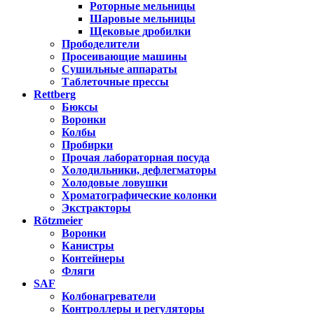
Роторные мельницы
Шаровые мельницы
Щековые дробилки
Прободелители
Просеивающие машины
Сушильные аппараты
Таблеточные прессы
Rettberg
Бюксы
Воронки
Колбы
Пробирки
Прочая лабораторная посуда
Холодильники, дефлегматоры
Холодовые ловушки
Хроматографические колонки
Экстракторы
Rötzmeier
Воронки
Канистры
Контейнеры
Фляги
SAF
Колбонагреватели
Контроллеры и регуляторы