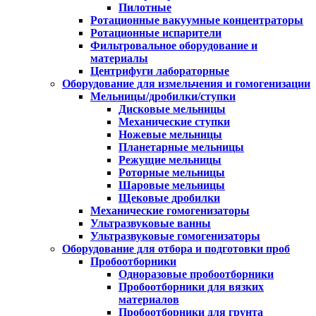
Пилотные
Ротационные вакуумные концентраторы
Ротационные испарители
Фильтровальное оборудование и
материалы
Центрифуги лабораторные
Оборудование для измельчения и гомогенизации
Мельницы/дробилки/ступки
Дисковые мельницы
Механические ступки
Ножевые мельницы
Планетарные мельницы
Режущие мельницы
Роторные мельницы
Шаровые мельницы
Щековые дробилки
Механические гомогенизаторы
Ультразвуковые ванны
Ультразвуковые гомогенизаторы
Оборудование для отбора и подготовки проб
Пробоотборники
Одноразовые пробоотборники
Пробоотборники для вязких
материалов
Пробоотборники для грунта