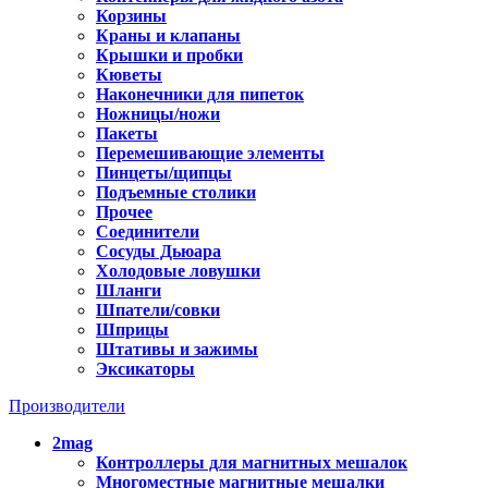
Корзины
Краны и клапаны
Крышки и пробки
Кюветы
Наконечники для пипеток
Ножницы/ножи
Пакеты
Перемешивающие элементы
Пинцеты/щипцы
Подъемные столики
Прочее
Соединители
Сосуды Дьюара
Холодовые ловушки
Шланги
Шпатели/совки
Шприцы
Штативы и зажимы
Эксикаторы
Производители
2mag
Контроллеры для магнитных мешалок
Многоместные магнитные мешалки