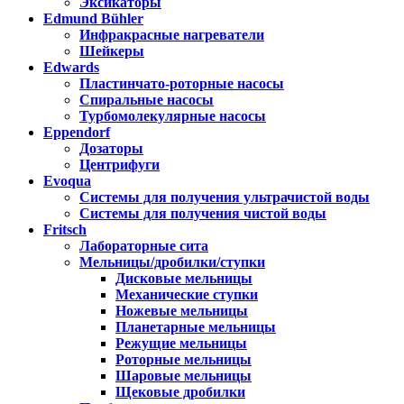
Эксикаторы
Edmund Bühler
Инфракрасные нагреватели
Шейкеры
Edwards
Пластинчато-роторные насосы
Спиральные насосы
Турбомолекулярные насосы
Eppendorf
Дозаторы
Центрифуги
Evoqua
Системы для получения ультрачистой воды
Системы для получения чистой воды
Fritsch
Лабораторные сита
Мельницы/дробилки/ступки
Дисковые мельницы
Механические ступки
Ножевые мельницы
Планетарные мельницы
Режущие мельницы
Роторные мельницы
Шаровые мельницы
Щековые дробилки