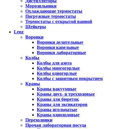
Дистилляторы
Морозильники
Охлаждающие термостаты
Погружные термостаты
Термостаты с открытой ванной
Шейкеры
Lenz
Воронки
Воронки делительные
Воронки капельные
Воронки лабораторные
Колбы
Колбы для азота
Колбы многогорлые
Колбы одногорлые
Колбы с защитным покрытием
Краны
Краны вакуумные
Краны двух- и трехходовые
Краны для бюреток
Краны для эксикаторов
Краны игольчатые
Краны одноходовые
Переходники
Прочая лабораторная посуда