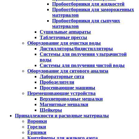
Пробоотборники для жидкостей
Пробоотборники для замороженных
материалов
Пробоотборники для сыпучих
материалов
Сушильные аппараты
Таблеточные прессы
Оборудование для очистки воды
Дистилляторы/бидистилляторы
Системы для получения ультрачистой
воды
Системы для получения чистой воды
Оборудование для ситового анализа
Лабораторные сита
Прободелители
Просеивающие машины
Перемешивающие устройства
Верхнеприводные мешалки
Магнитные мешалки
Шейкеры
Принадлежности и расходные материалы
Воронки
Горелки
Ёршики
Контейнеры для жидкого азота