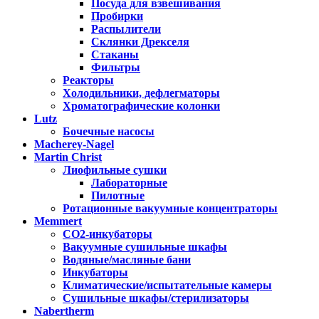
Посуда для взвешивания
Пробирки
Распылители
Склянки Дрекселя
Стаканы
Фильтры
Реакторы
Холодильники, дефлегматоры
Хроматографические колонки
Lutz
Бочечные насосы
Macherey-Nagel
Martin Christ
Лиофильные сушки
Лабораторные
Пилотные
Ротационные вакуумные концентраторы
Memmert
CO2-инкубаторы
Вакуумные сушильные шкафы
Водяные/масляные бани
Инкубаторы
Климатические/испытательные камеры
Сушильные шкафы/стерилизаторы
Nabertherm