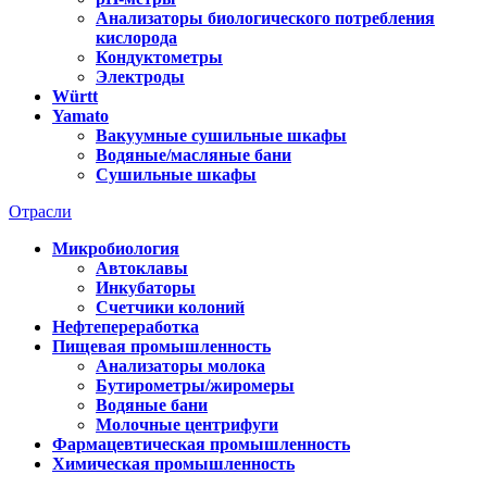
Анализаторы биологического потребления
кислорода
Кондуктометры
Электроды
Württ
Yamato
Вакуумные сушильные шкафы
Водяные/масляные бани
Сушильные шкафы
Отрасли
Микробиология
Автоклавы
Инкубаторы
Счетчики колоний
Нефтепереработка
Пищевая промышленность
Анализаторы молока
Бутирометры/жиромеры
Водяные бани
Молочные центрифуги
Фармацевтическая промышленность
Химическая промышленность