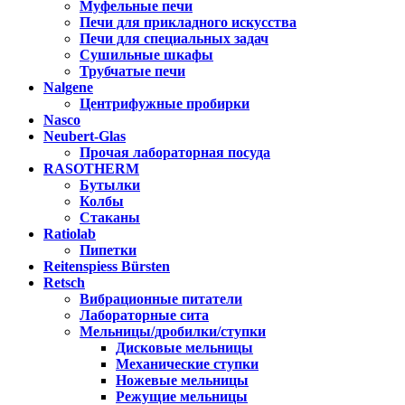
Муфельные печи
Печи для прикладного искусства
Печи для специальных задач
Сушильные шкафы
Трубчатые печи
Nalgene
Центрифужные пробирки
Nasco
Neubert-Glas
Прочая лабораторная посуда
RASOTHERM
Бутылки
Колбы
Стаканы
Ratiolab
Пипетки
Reitenspiess Bürsten
Retsch
Вибрационные питатели
Лабораторные сита
Мельницы/дробилки/ступки
Дисковые мельницы
Механические ступки
Ножевые мельницы
Режущие мельницы