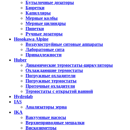
Бутылочные дозаторы
Бюретки
Капилляры
Мерные колбы
Мерные цилиндры
Пипетки
Ручные дозаторы
Hosokawa Alpine
Воздухоструйные ситовые аппараты
Лаборатоные сита
Принадлежности
Huber
Динамические термостаты-циркуляторы
Охлаждающие термостаты
Погружные охладители
Погружные термостаты
Проточные охладители
Термостаты с открытой ванной
Hydrolab
IAS
Анализаторы зерна
IKA
Вакуумные насосы
Верхнеприводные мешалки
Вискозиметры