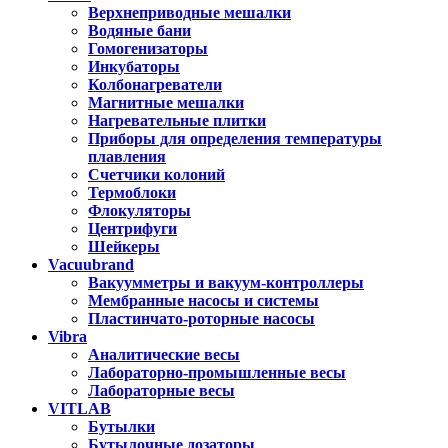
Верхнеприводные мешалки
Водяные бани
Гомогенизаторы
Инкубаторы
Колбонагреватели
Магнитные мешалки
Нагревательные плитки
Приборы для определения температуры
плавления
Счетчики колоний
Термоблоки
Флокуляторы
Центрифуги
Шейкеры
Vacuubrand
Вакуумметры и вакуум-контроллеры
Мембранные насосы и системы
Пластинчато-роторные насосы
Vibra
Аналитические весы
Лабораторно-промышленные весы
Лабораторные весы
VITLAB
Бутылки
Бутылочные дозаторы