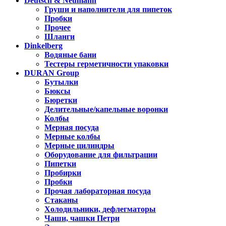
Deutsch & Neumann
Груши и наполнители для пипеток
Пробки
Прочее
Шланги
Dinkelberg
Водяные бани
Тестеры герметичности упаковки
DURAN Group
Бутылки
Бюксы
Бюретки
Делительные/капельные воронки
Колбы
Мерная посуда
Мерные колбы
Мерные цилиндры
Оборудование для фильтрации
Пипетки
Пробирки
Пробки
Прочая лабораторная посуда
Стаканы
Холодильники, дефлегматоры
Чаши, чашки Петри