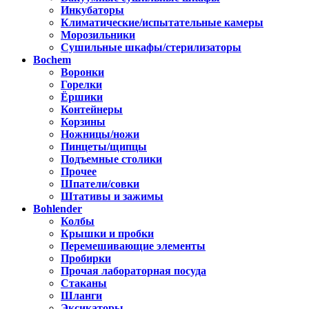
Инкубаторы
Климатические/испытательные камеры
Морозильники
Сушильные шкафы/стерилизаторы
Bochem
Воронки
Горелки
Ёршики
Контейнеры
Корзины
Ножницы/ножи
Пинцеты/щипцы
Подъемные столики
Прочее
Шпатели/совки
Штативы и зажимы
Bohlender
Колбы
Крышки и пробки
Перемешивающие элементы
Пробирки
Прочая лабораторная посуда
Стаканы
Шланги
Эксикаторы