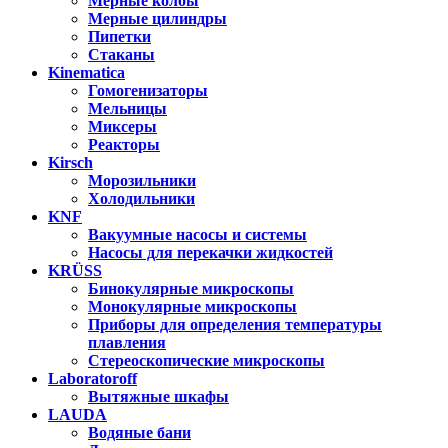
Мерные колбы
Мерные цилиндры
Пипетки
Стаканы
Kinematica
Гомогенизаторы
Мельницы
Миксеры
Реакторы
Kirsch
Морозильники
Холодильники
KNF
Вакуумные насосы и системы
Насосы для перекачки жидкостей
KRÜSS
Бинокулярные микроскопы
Монокулярные микроскопы
Приборы для определения температуры
плавления
Стереоскопические микроскопы
Laboratoroff
Вытяжные шкафы
LAUDA
Водяные бани