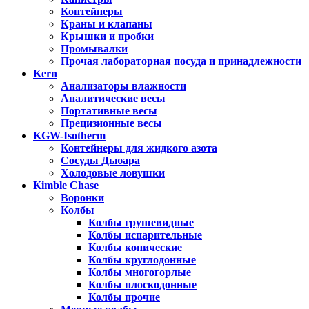
Контейнеры
Краны и клапаны
Крышки и пробки
Промывалки
Прочая лабораторная посуда и принадлежности
Kern
Анализаторы влажности
Аналитические весы
Портативные весы
Прецизионные весы
KGW-Isotherm
Контейнеры для жидкого азота
Сосуды Дьюара
Холодовые ловушки
Kimble Chase
Воронки
Колбы
Колбы грушевидные
Колбы испарительные
Колбы конические
Колбы круглодонные
Колбы многогорлые
Колбы плоскодонные
Колбы прочие