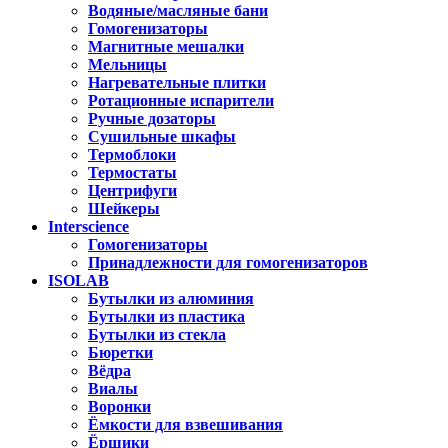
Водяные/масляные бани
Гомогенизаторы
Магнитные мешалки
Мельницы
Нагревательные плитки
Ротационные испарители
Ручные дозаторы
Сушильные шкафы
Термоблоки
Термостаты
Центрифуги
Шейкеры
Interscience
Гомогенизаторы
Принадлежности для гомогенизаторов
ISOLAB
Бутылки из алюминия
Бутылки из пластика
Бутылки из стекла
Бюретки
Вёдра
Виалы
Воронки
Ёмкости для взвешивания
Ёршики