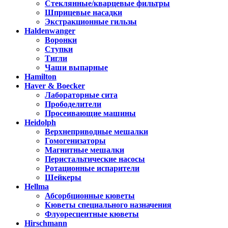
Стеклянные/кварцевые фильтры
Шприцевые насадки
Экстракционные гильзы
Haldenwanger
Воронки
Ступки
Тигли
Чаши выпарные
Hamilton
Haver & Boecker
Лабораторные сита
Прободелители
Просеивающие машины
Heidolph
Верхнеприводные мешалки
Гомогенизаторы
Магнитные мешалки
Перистальтические насосы
Ротационные испарители
Шейкеры
Hellma
Абсорбционные кюветы
Кюветы специального назначения
Флуоресцентные кюветы
Hirschmann