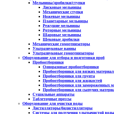
Мельницы/дробилки/ступки
Дисковые мельницы
Механические ступки
Ножевые мельницы
Планетарные мельницы
Режущие мельницы
Роторные мельницы
Шаровые мельницы
Щековые дробилки
Механические гомогенизаторы
Ультразвуковые ванны
Ультразвуковые гомогенизаторы
Оборудование для отбора и подготовки проб
Пробоотборники
Одноразовые пробоотборники
Пробоотборники для вязких материал
Пробоотборники для грунта
Пробоотборники для жидкостей
Пробоотборники для замороженных м
Пробоотборники для сыпучих матери
Сушильные аппараты
Таблеточные прессы
Оборудование для очистки воды
Дистилляторы/бидистилляторы
Системы для получения ультрачистой вод