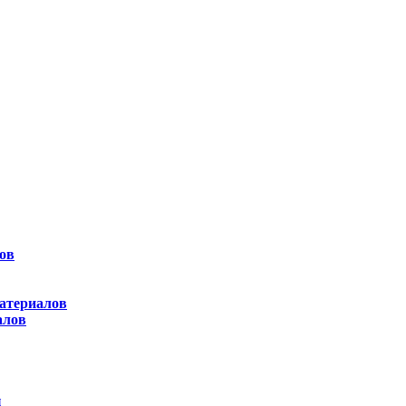
ов
атериалов
алов
ы