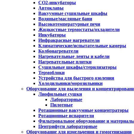
CO2-инкубаторы
Автоклавы
Вакуумные сушильные шкафы
Водяные/масляные бани
Высокотемпературные печи
Жидкостные термостаты/охладители
Инкубаторы
Инфракрасные нагреватели
Климатические/испытательные камеры
Колбонагреватели
Нагревательные ленты и кабели
Нагревательные плитки
Сушильные шкафы/стерилизаторы
Термоблоки
Устройства для быстрого озоления
Холодильники/морозильники
Оборудование для выделения и концентрирован
Лиофильные сушки
Лабораторные
Пилотные
Ротационные вакуумные концентраторы
Ротационные испарители
Фильтровальное оборудование и материал
Центрифуги лабораторные
Оборудование для измельчения и гомогенизации