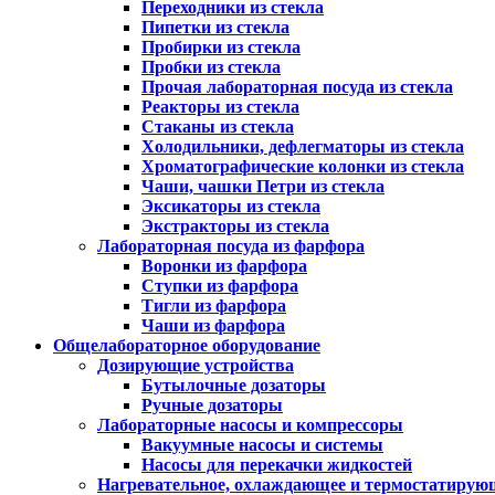
Переходники из стекла
Пипетки из стекла
Пробирки из стекла
Пробки из стекла
Прочая лабораторная посуда из стекла
Реакторы из стекла
Стаканы из стекла
Холодильники, дефлегматоры из стекла
Хроматографические колонки из стекла
Чаши, чашки Петри из стекла
Эксикаторы из стекла
Экстракторы из стекла
Лабораторная посуда из фарфора
Воронки из фарфора
Ступки из фарфора
Тигли из фарфора
Чаши из фарфора
Общелабораторное оборудование
Дозирующие устройства
Бутылочные дозаторы
Ручные дозаторы
Лабораторные насосы и компрессоры
Вакуумные насосы и системы
Насосы для перекачки жидкостей
Нагревательное, охлаждающее и термостатирую