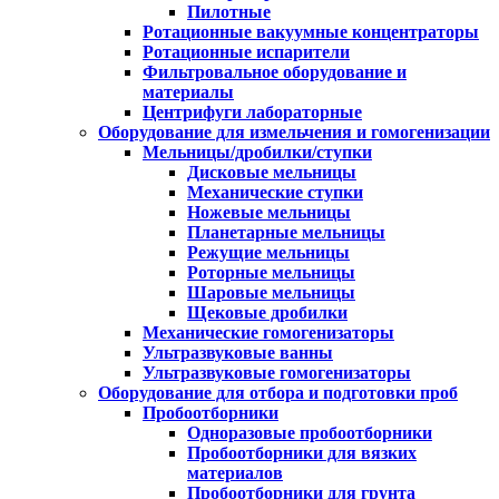
Пилотные
Ротационные вакуумные концентраторы
Ротационные испарители
Фильтровальное оборудование и
материалы
Центрифуги лабораторные
Оборудование для измельчения и гомогенизации
Мельницы/дробилки/ступки
Дисковые мельницы
Механические ступки
Ножевые мельницы
Планетарные мельницы
Режущие мельницы
Роторные мельницы
Шаровые мельницы
Щековые дробилки
Механические гомогенизаторы
Ультразвуковые ванны
Ультразвуковые гомогенизаторы
Оборудование для отбора и подготовки проб
Пробоотборники
Одноразовые пробоотборники
Пробоотборники для вязких
материалов
Пробоотборники для грунта