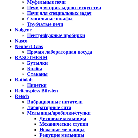
Муфельные печи
Печи для прикладного искусства
Печи для специальных задач
Сушильные шкафы
Трубчатые печи
Nalgene
Центрифужные пробирки
Nasco
Neubert-Glas
Прочая лабораторная посуда
RASOTHERM
Бутылки
Колбы
Стаканы
Ratiolab
Пипетки
Reitenspiess Bürsten
Retsch
Вибрационные питатели
Лабораторные сита
Мельницы/дробилки/ступки
Дисковые мельницы
Механические ступки
Ножевые мельницы
Режущие мельницы