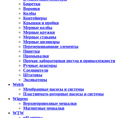
Бюретки
Воронки
Колбы
Контейнеры
Крышки и пробки
Мерные колбы
Мерные кружки
Мерные стаканы
Мерные цилиндры
Перемешивающие элементы
Пипетки
Промывалки
Прочая лабораторная посуда и принадлежности
Ручные дозаторы
Соединители
Штативы
Эксикаторы
Welch
Мембранные насосы и системы
Пластинчато-роторные насосы и системы
Wiggens
Верхнеприводные мешалки
Магнитные мешалки
WTW
pH-метры