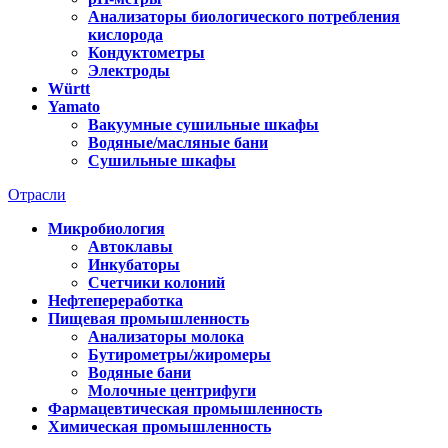
Анализаторы биологического потребления
кислорода
Кондуктометры
Электроды
Württ
Yamato
Вакуумные сушильные шкафы
Водяные/масляные бани
Сушильные шкафы
Отрасли
Микробиология
Автоклавы
Инкубаторы
Счетчики колоний
Нефтепереработка
Пищевая промышленность
Анализаторы молока
Бутирометры/жиромеры
Водяные бани
Молочные центрифуги
Фармацевтическая промышленность
Химическая промышленность