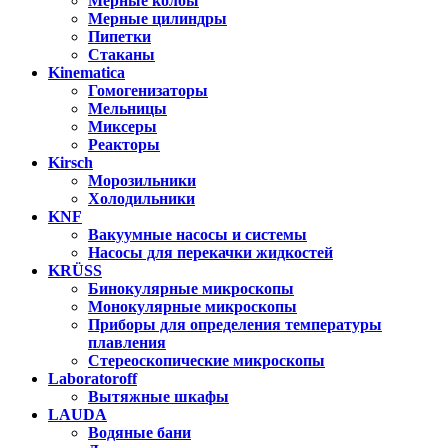
Мерные колбы
Мерные цилиндры
Пипетки
Стаканы
Kinematica
Гомогенизаторы
Мельницы
Миксеры
Реакторы
Kirsch
Морозильники
Холодильники
KNF
Вакуумные насосы и системы
Насосы для перекачки жидкостей
KRÜSS
Бинокулярные микроскопы
Монокулярные микроскопы
Приборы для определения температуры
плавления
Стереоскопические микроскопы
Laboratoroff
Вытяжные шкафы
LAUDA
Водяные бани