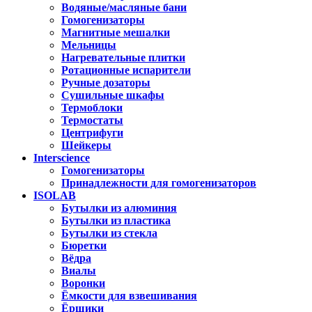
Водяные/масляные бани
Гомогенизаторы
Магнитные мешалки
Мельницы
Нагревательные плитки
Ротационные испарители
Ручные дозаторы
Сушильные шкафы
Термоблоки
Термостаты
Центрифуги
Шейкеры
Interscience
Гомогенизаторы
Принадлежности для гомогенизаторов
ISOLAB
Бутылки из алюминия
Бутылки из пластика
Бутылки из стекла
Бюретки
Вёдра
Виалы
Воронки
Ёмкости для взвешивания
Ёршики