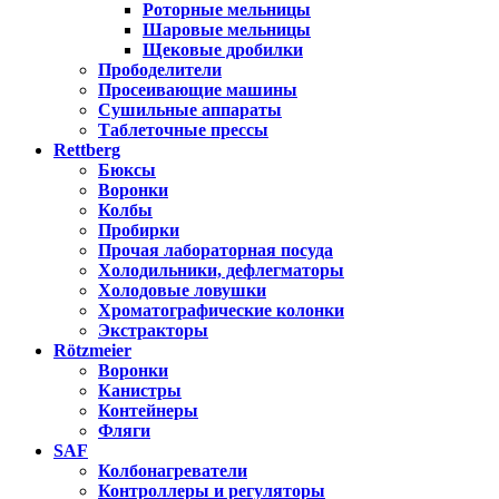
Роторные мельницы
Шаровые мельницы
Щековые дробилки
Прободелители
Просеивающие машины
Сушильные аппараты
Таблеточные прессы
Rettberg
Бюксы
Воронки
Колбы
Пробирки
Прочая лабораторная посуда
Холодильники, дефлегматоры
Холодовые ловушки
Хроматографические колонки
Экстракторы
Rötzmeier
Воронки
Канистры
Контейнеры
Фляги
SAF
Колбонагреватели
Контроллеры и регуляторы