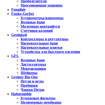
Прободелители
Просеивающие машины
Fungilab
Funke-Gerber
Бутирометры/жиромеры
Водяные бани
Молочные центрифуги
Счетчики колоний
Gestigkeit
Контроллеры и регуляторы
Нагревательные бани
Нагревательные плитки
Устройства для быстрого озоления
GFL
Водяные бани
Дистилляторы
Морозильники
Шейкеры
Greiner Bio-One
Петли и иглы
Пробирки
Чашки Петри
Hahnemühle
Бумажные фильтры
Полимерные мембраны