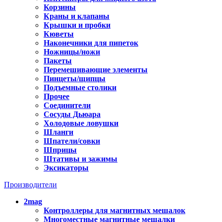
Корзины
Краны и клапаны
Крышки и пробки
Кюветы
Наконечники для пипеток
Ножницы/ножи
Пакеты
Перемешивающие элементы
Пинцеты/щипцы
Подъемные столики
Прочее
Соединители
Сосуды Дьюара
Холодовые ловушки
Шланги
Шпатели/совки
Шприцы
Штативы и зажимы
Эксикаторы
Производители
2mag
Контроллеры для магнитных мешалок
Многоместные магнитные мешалки