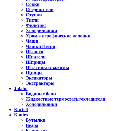
Совки
Соединители
Ступки
Тигли
Фильтры
Холодильники
Хроматографические колонки
Чаши
Чашки Петри
Шланги
Шпатели
Шприцы
Штативы и зажимы
Щипцы
Эксикаторы
Экстракторы
Julabo
Водяные бани
Жидкостные термостаты/охладители
Холодильники
Kartell
Kautex
Бутылки
Ведра
Канистры