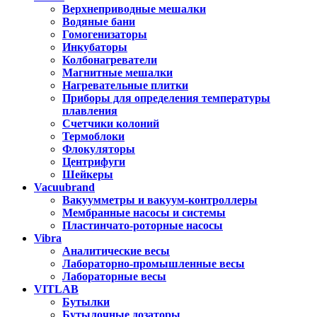
Верхнеприводные мешалки
Водяные бани
Гомогенизаторы
Инкубаторы
Колбонагреватели
Магнитные мешалки
Нагревательные плитки
Приборы для определения температуры
плавления
Счетчики колоний
Термоблоки
Флокуляторы
Центрифуги
Шейкеры
Vacuubrand
Вакуумметры и вакуум-контроллеры
Мембранные насосы и системы
Пластинчато-роторные насосы
Vibra
Аналитические весы
Лабораторно-промышленные весы
Лабораторные весы
VITLAB
Бутылки
Бутылочные дозаторы