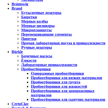
Brämswig
Brand
Бутылочные дозаторы
Бюретки
Мерные колбы
Мерные цилиндры
Микропланшеты
Перемешивающие элементы
Пипетки
Прочая лабораторная посуда и принадлежности
Ручные дозаторы
Bürkle
Бочечные насосы
Ёмкости
Лабораторные принадлежности
Пробоотборники
Одноразовые пробоотборники
Пробоотборники для вязких материалов
Пробоотборники для грунта
Пробоотборники для жидкостей
Пробоотборники для замороженных
материалов
Пробоотборники для сыпучих материалов
CertoClav