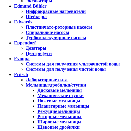
Эксикаторы
Edmund Bühler
Инфракрасные нагреватели
Шейкеры
Edwards
Пластинчато-роторные насосы
Спиральные насосы
Турбомолекулярные насосы
Eppendorf
Дозаторы
Центрифуги
Evoqua
Системы для получения ультрачистой воды
Системы для получения чистой воды
Fritsch
Лабораторные сита
Мельницы/дробилки/ступки
Дисковые мельницы
Механические ступки
Ножевые мельницы
Планетарные мельницы
Режущие мельницы
Роторные мельницы
Шаровые мельницы
Щековые дробилки