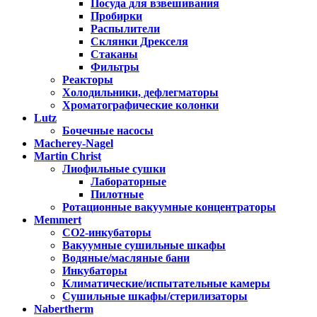
Посуда для взвешивания
Пробирки
Распылители
Склянки Дрекселя
Стаканы
Фильтры
Реакторы
Холодильники, дефлегматоры
Хроматографические колонки
Lutz
Бочечные насосы
Macherey-Nagel
Martin Christ
Лиофильные сушки
Лабораторные
Пилотные
Ротационные вакуумные концентраторы
Memmert
CO2-инкубаторы
Вакуумные сушильные шкафы
Водяные/масляные бани
Инкубаторы
Климатические/испытательные камеры
Сушильные шкафы/стерилизаторы
Nabertherm