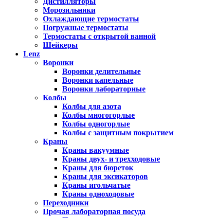
Дистилляторы
Морозильники
Охлаждающие термостаты
Погружные термостаты
Термостаты с открытой ванной
Шейкеры
Lenz
Воронки
Воронки делительные
Воронки капельные
Воронки лабораторные
Колбы
Колбы для азота
Колбы многогорлые
Колбы одногорлые
Колбы с защитным покрытием
Краны
Краны вакуумные
Краны двух- и трехходовые
Краны для бюреток
Краны для эксикаторов
Краны игольчатые
Краны одноходовые
Переходники
Прочая лабораторная посуда