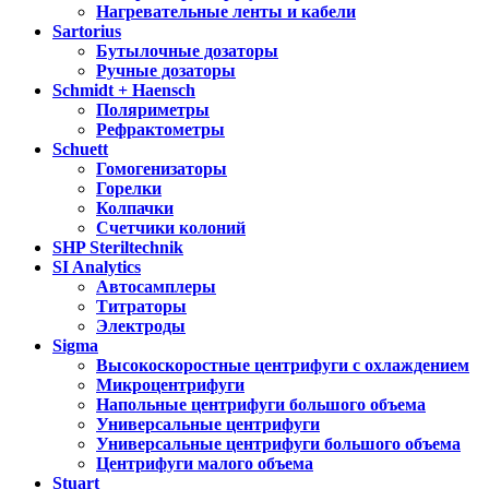
Нагревательные ленты и кабели
Sartorius
Бутылочные дозаторы
Ручные дозаторы
Schmidt + Haensch
Поляриметры
Рефрактометры
Schuett
Гомогенизаторы
Горелки
Колпачки
Счетчики колоний
SHP Steriltechnik
SI Analytics
Автосамплеры
Титраторы
Электроды
Sigma
Высокоскоростные центрифуги с охлаждением
Микроцентрифуги
Напольные центрифуги большого объема
Универсальные центрифуги
Универсальные центрифуги большого объема
Центрифуги малого объема
Stuart