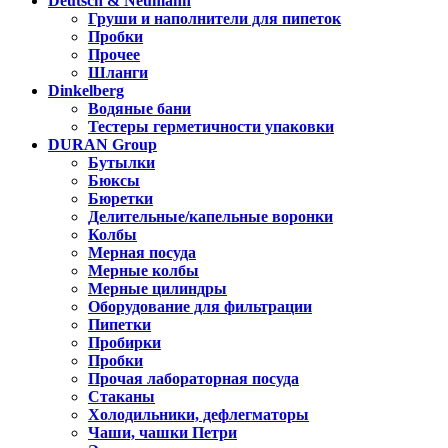
Deutsch & Neumann
Груши и наполнители для пипеток
Пробки
Прочее
Шланги
Dinkelberg
Водяные бани
Тестеры герметичности упаковки
DURAN Group
Бутылки
Бюксы
Бюретки
Делительные/капельные воронки
Колбы
Мерная посуда
Мерные колбы
Мерные цилиндры
Оборудование для фильтрации
Пипетки
Пробирки
Пробки
Прочая лабораторная посуда
Стаканы
Холодильники, дефлегматоры
Чаши, чашки Петри