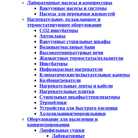
Лабораторные насосы и компрессоры
Вакуумные насосы и системы
Насосы для перекачки жидкостей
Нагревательное, охлаждающее и
термостатирующее оборудование
CO2-инкубаторы
Автоклавы
Вакуумные сушильные шкафы
Водяные/масляные бани
Высокотемпературные печи
Жидкостные термостаты/охладители
Инкубаторы
Инфракрасные нагреватели
Климатические/испытательные камеры
Колбонагреватели
Нагревательные ленты и кабели
Нагревательные плитки
Сушильные шкафы/стерилизаторы
Термоблоки
Устройства для быстрого озоления
Холодильники/морозильники
Оборудование для выделения и
концентрирования
Лиофильные сушки
Лабораторные