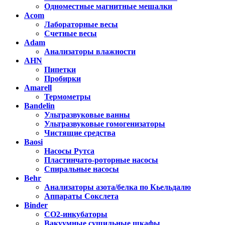
Одноместные магнитные мешалки
Acom
Лабораторные весы
Счетные весы
Adam
Анализаторы влажности
AHN
Пипетки
Пробирки
Amarell
Термометры
Bandelin
Ультразвуковые ванны
Ультразвуковые гомогенизаторы
Чистящие средства
Baosi
Насосы Рутса
Пластинчато-роторные насосы
Спиральные насосы
Behr
Анализаторы азота/белка по Кьельдалю
Аппараты Сокслета
Binder
CO2-инкубаторы
Вакуумные сушильные шкафы