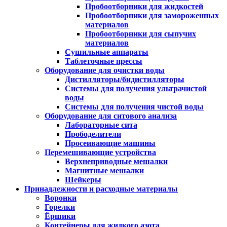
Пробоотборники для жидкостей
Пробоотборники для замороженных
материалов
Пробоотборники для сыпучих
материалов
Сушильные аппараты
Таблеточные прессы
Оборудование для очистки воды
Дистилляторы/бидистилляторы
Системы для получения ультрачистой
воды
Системы для получения чистой воды
Оборудование для ситового анализа
Лабораторные сита
Прободелители
Просеивающие машины
Перемешивающие устройства
Верхнеприводные мешалки
Магнитные мешалки
Шейкеры
Принадлежности и расходные материалы
Воронки
Горелки
Ёршики
Контейнеры для жидкого азота