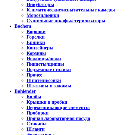
Инкубаторы
Климатические/испытательные камеры
Морозильники
Сушильные шкафы/стерилизаторы
Bochem
Воронки
Горелки
Ёршики
Контейнеры
Корзины
Ножницы/ножи
Пинцеты/щипцы
Подъемные столики
Прочее
Шпатели/совки
Штативы и зажимы
Bohlender
Колбы
Крышки и пробки
Перемешивающие элементы
Пробирки
Прочая лабораторная посуда
Стаканы
Шланги
Эксикаторы