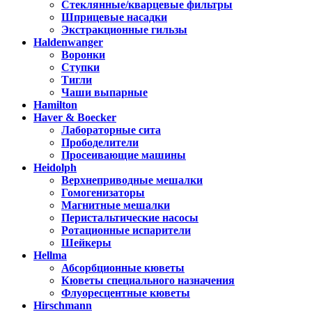
Стеклянные/кварцевые фильтры
Шприцевые насадки
Экстракционные гильзы
Haldenwanger
Воронки
Ступки
Тигли
Чаши выпарные
Hamilton
Haver & Boecker
Лабораторные сита
Прободелители
Просеивающие машины
Heidolph
Верхнеприводные мешалки
Гомогенизаторы
Магнитные мешалки
Перистальтические насосы
Ротационные испарители
Шейкеры
Hellma
Абсорбционные кюветы
Кюветы специального назначения
Флуоресцентные кюветы
Hirschmann