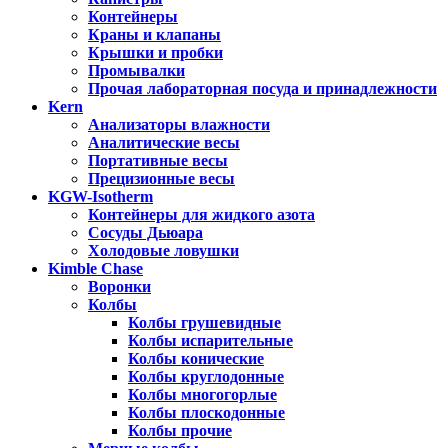
Контейнеры
Краны и клапаны
Крышки и пробки
Промывалки
Прочая лабораторная посуда и принадлежности
Kern
Анализаторы влажности
Аналитические весы
Портативные весы
Прецизионные весы
KGW-Isotherm
Контейнеры для жидкого азота
Сосуды Дьюара
Холодовые ловушки
Kimble Chase
Воронки
Колбы
Колбы грушевидные
Колбы испарительные
Колбы конические
Колбы круглодонные
Колбы многогорлые
Колбы плоскодонные
Колбы прочие