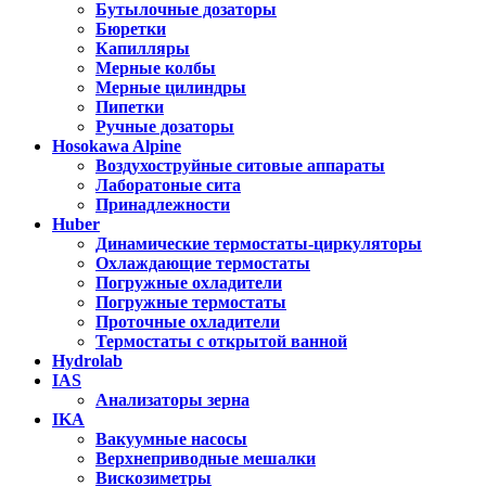
Бутылочные дозаторы
Бюретки
Капилляры
Мерные колбы
Мерные цилиндры
Пипетки
Ручные дозаторы
Hosokawa Alpine
Воздухоструйные ситовые аппараты
Лаборатоные сита
Принадлежности
Huber
Динамические термостаты-циркуляторы
Охлаждающие термостаты
Погружные охладители
Погружные термостаты
Проточные охладители
Термостаты с открытой ванной
Hydrolab
IAS
Анализаторы зерна
IKA
Вакуумные насосы
Верхнеприводные мешалки
Вискозиметры