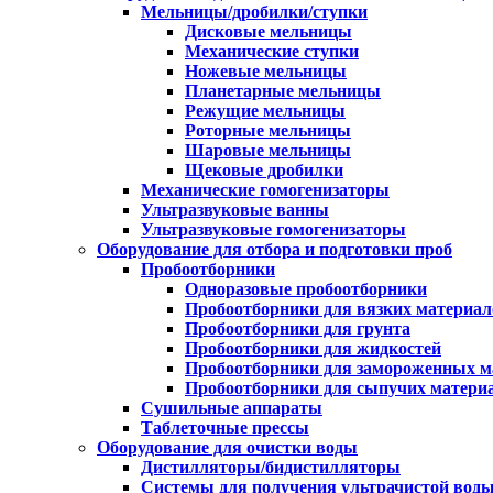
Мельницы/дробилки/ступки
Дисковые мельницы
Механические ступки
Ножевые мельницы
Планетарные мельницы
Режущие мельницы
Роторные мельницы
Шаровые мельницы
Щековые дробилки
Механические гомогенизаторы
Ультразвуковые ванны
Ультразвуковые гомогенизаторы
Оборудование для отбора и подготовки проб
Пробоотборники
Одноразовые пробоотборники
Пробоотборники для вязких материал
Пробоотборники для грунта
Пробоотборники для жидкостей
Пробоотборники для замороженных м
Пробоотборники для сыпучих матери
Сушильные аппараты
Таблеточные прессы
Оборудование для очистки воды
Дистилляторы/бидистилляторы
Системы для получения ультрачистой вод