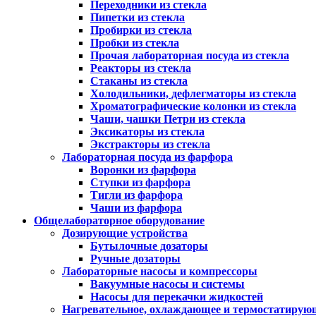
Переходники из стекла
Пипетки из стекла
Пробирки из стекла
Пробки из стекла
Прочая лабораторная посуда из стекла
Реакторы из стекла
Стаканы из стекла
Холодильники, дефлегматоры из стекла
Хроматографические колонки из стекла
Чаши, чашки Петри из стекла
Эксикаторы из стекла
Экстракторы из стекла
Лабораторная посуда из фарфора
Воронки из фарфора
Ступки из фарфора
Тигли из фарфора
Чаши из фарфора
Общелабораторное оборудование
Дозирующие устройства
Бутылочные дозаторы
Ручные дозаторы
Лабораторные насосы и компрессоры
Вакуумные насосы и системы
Насосы для перекачки жидкостей
Нагревательное, охлаждающее и термостатирую