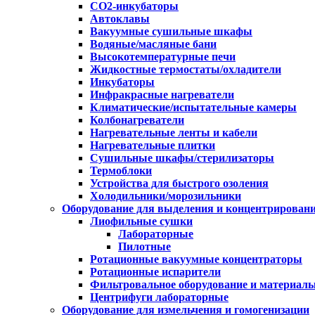
CO2-инкубаторы
Автоклавы
Вакуумные сушильные шкафы
Водяные/масляные бани
Высокотемпературные печи
Жидкостные термостаты/охладители
Инкубаторы
Инфракрасные нагреватели
Климатические/испытательные камеры
Колбонагреватели
Нагревательные ленты и кабели
Нагревательные плитки
Сушильные шкафы/стерилизаторы
Термоблоки
Устройства для быстрого озоления
Холодильники/морозильники
Оборудование для выделения и концентрирован
Лиофильные сушки
Лабораторные
Пилотные
Ротационные вакуумные концентраторы
Ротационные испарители
Фильтровальное оборудование и материал
Центрифуги лабораторные
Оборудование для измельчения и гомогенизации