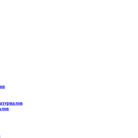
ов
атериалов
алов
ы