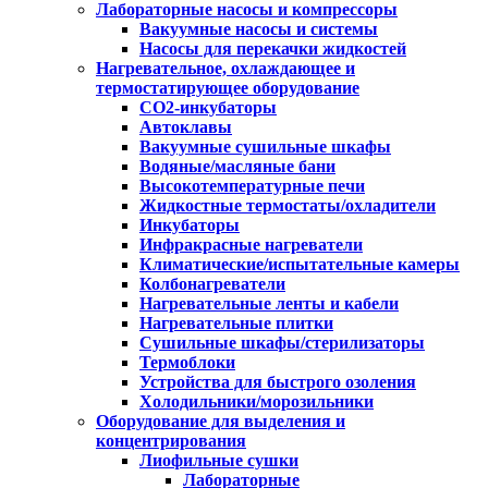
Лабораторные насосы и компрессоры
Вакуумные насосы и системы
Насосы для перекачки жидкостей
Нагревательное, охлаждающее и
термостатирующее оборудование
CO2-инкубаторы
Автоклавы
Вакуумные сушильные шкафы
Водяные/масляные бани
Высокотемпературные печи
Жидкостные термостаты/охладители
Инкубаторы
Инфракрасные нагреватели
Климатические/испытательные камеры
Колбонагреватели
Нагревательные ленты и кабели
Нагревательные плитки
Сушильные шкафы/стерилизаторы
Термоблоки
Устройства для быстрого озоления
Холодильники/морозильники
Оборудование для выделения и
концентрирования
Лиофильные сушки
Лабораторные