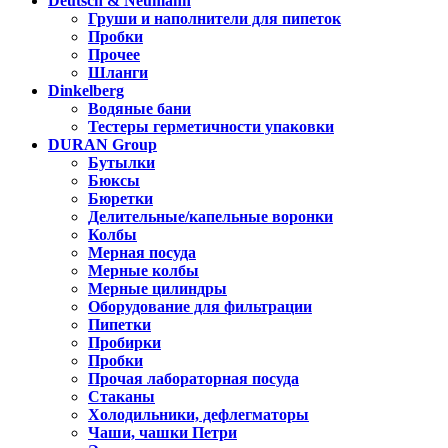
Deutsch & Neumann
Груши и наполнители для пипеток
Пробки
Прочее
Шланги
Dinkelberg
Водяные бани
Тестеры герметичности упаковки
DURAN Group
Бутылки
Бюксы
Бюретки
Делительные/капельные воронки
Колбы
Мерная посуда
Мерные колбы
Мерные цилиндры
Оборудование для фильтрации
Пипетки
Пробирки
Пробки
Прочая лабораторная посуда
Стаканы
Холодильники, дефлегматоры
Чаши, чашки Петри