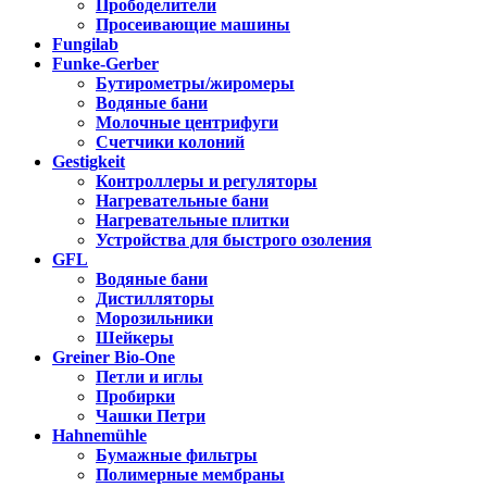
Прободелители
Просеивающие машины
Fungilab
Funke-Gerber
Бутирометры/жиромеры
Водяные бани
Молочные центрифуги
Счетчики колоний
Gestigkeit
Контроллеры и регуляторы
Нагревательные бани
Нагревательные плитки
Устройства для быстрого озоления
GFL
Водяные бани
Дистилляторы
Морозильники
Шейкеры
Greiner Bio-One
Петли и иглы
Пробирки
Чашки Петри
Hahnemühle
Бумажные фильтры
Полимерные мембраны