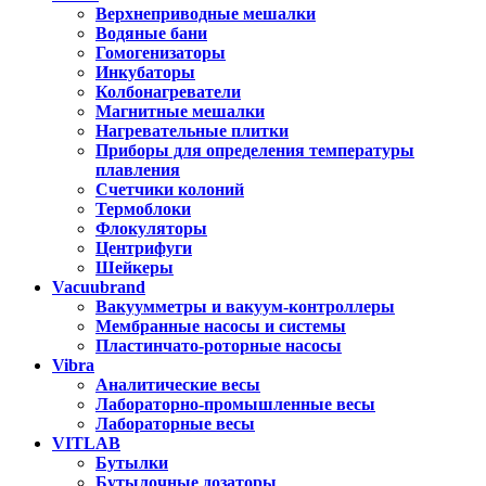
Верхнеприводные мешалки
Водяные бани
Гомогенизаторы
Инкубаторы
Колбонагреватели
Магнитные мешалки
Нагревательные плитки
Приборы для определения температуры
плавления
Счетчики колоний
Термоблоки
Флокуляторы
Центрифуги
Шейкеры
Vacuubrand
Вакуумметры и вакуум-контроллеры
Мембранные насосы и системы
Пластинчато-роторные насосы
Vibra
Аналитические весы
Лабораторно-промышленные весы
Лабораторные весы
VITLAB
Бутылки
Бутылочные дозаторы