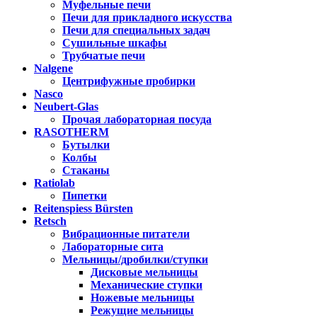
Муфельные печи
Печи для прикладного искусства
Печи для специальных задач
Сушильные шкафы
Трубчатые печи
Nalgene
Центрифужные пробирки
Nasco
Neubert-Glas
Прочая лабораторная посуда
RASOTHERM
Бутылки
Колбы
Стаканы
Ratiolab
Пипетки
Reitenspiess Bürsten
Retsch
Вибрационные питатели
Лабораторные сита
Мельницы/дробилки/ступки
Дисковые мельницы
Механические ступки
Ножевые мельницы
Режущие мельницы