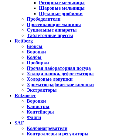
Роторные мельницы
Шаровые мельницы
Щековые дробилки
Прободелители
Просеивающие машины
Сушильные аппараты
Таблеточные прессы
Rettberg
Бюксы
Воронки
Колбы
Пробирки
Прочая лабораторная посуда
Холодильники, дефлегматоры
Холодовые ловушки
Хроматографические колонки
Экстракторы
Rötzmeier
Воронки
Канистры
Контейнеры
Фляги
SAF
Колбонагреватели
Контроллеры и регуляторы