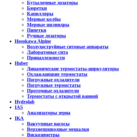
Бутылочные дозаторы
Бюретки
Капилляры
Мерные колбы
Мерные цилиндры
Пипетки
Ручные дозаторы
Hosokawa Alpine
Воздухоструйные ситовые аппараты
Лаборатоные сита
Принадлежности
Huber
Динамические термостаты-циркуляторы
Охлаждающие термостаты
Погружные охладители
Погружные термостаты
Проточные охладители
Термостаты с открытой ванной
Hydrolab
IAS
Анализаторы зерна
IKA
Вакуумные насосы
Верхнеприводные мешалки
Вискозиметры