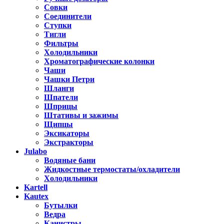
Совки
Соединители
Ступки
Тигли
Фильтры
Холодильники
Хроматографические колонки
Чаши
Чашки Петри
Шланги
Шпатели
Шприцы
Штативы и зажимы
Щипцы
Эксикаторы
Экстракторы
Julabo
Водяные бани
Жидкостные термостаты/охладители
Холодильники
Kartell
Kautex
Бутылки
Ведра
Канистры