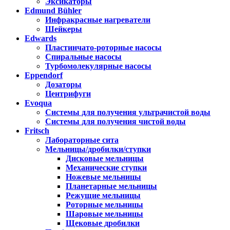
Эксикаторы
Edmund Bühler
Инфракрасные нагреватели
Шейкеры
Edwards
Пластинчато-роторные насосы
Спиральные насосы
Турбомолекулярные насосы
Eppendorf
Дозаторы
Центрифуги
Evoqua
Системы для получения ультрачистой воды
Системы для получения чистой воды
Fritsch
Лабораторные сита
Мельницы/дробилки/ступки
Дисковые мельницы
Механические ступки
Ножевые мельницы
Планетарные мельницы
Режущие мельницы
Роторные мельницы
Шаровые мельницы
Щековые дробилки