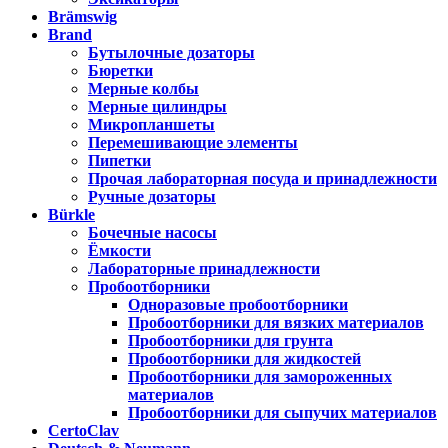
Brämswig
Brand
Бутылочные дозаторы
Бюретки
Мерные колбы
Мерные цилиндры
Микропланшеты
Перемешивающие элементы
Пипетки
Прочая лабораторная посуда и принадлежности
Ручные дозаторы
Bürkle
Бочечные насосы
Ёмкости
Лабораторные принадлежности
Пробоотборники
Одноразовые пробоотборники
Пробоотборники для вязких материалов
Пробоотборники для грунта
Пробоотборники для жидкостей
Пробоотборники для замороженных
материалов
Пробоотборники для сыпучих материалов
CertoClav