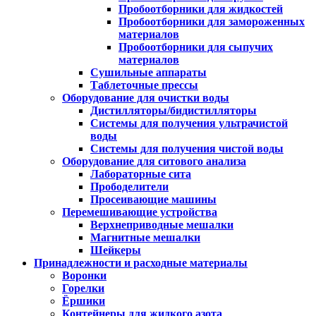
Пробоотборники для жидкостей
Пробоотборники для замороженных
материалов
Пробоотборники для сыпучих
материалов
Сушильные аппараты
Таблеточные прессы
Оборудование для очистки воды
Дистилляторы/бидистилляторы
Системы для получения ультрачистой
воды
Системы для получения чистой воды
Оборудование для ситового анализа
Лабораторные сита
Прободелители
Просеивающие машины
Перемешивающие устройства
Верхнеприводные мешалки
Магнитные мешалки
Шейкеры
Принадлежности и расходные материалы
Воронки
Горелки
Ёршики
Контейнеры для жидкого азота