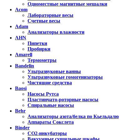
Одноместные магнитные мешалки
Acom
Лабораторные весы
Счетные весы
Adam
Анализаторы влажности
AHN
Пипетки
Пробирки
Amarell
Термометры
Bandelin
Ультразвуковые ванны
Ультразвуковые гомогенизаторы
Чистящие средства
Baosi
Насосы Рутса
Пластинчато-роторные насосы
Спиральные насосы
Behr
Анализаторы азота/белка по Кьельдалю
Аппараты Сокслета
Binder
CO2-инкубаторы
Вакуумные сушильные шкафы