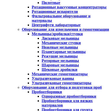
Пилотные
Ротационные вакуумные концентраторы
Ротационные испарители
Фильтровальное оборудование и
материалы
Центрифуги лабораторные
Оборудование для измельчения и гомогенизации
Мельницы/дробилки/ступки
Дисковые мельницы
Механические ступки
Ножевые мельницы
Планетарные мельницы
Режущие мельницы
Роторные мельницы
Шаровые мельницы
Щековые дробилки
Механические гомогенизаторы
Ультразвуковые ванны
Ультразвуковые гомогенизаторы
Оборудование для отбора и подготовки проб
Пробоотборники
Одноразовые пробоотборники
Пробоотборники для вязких
материалов
Пробоотборники для грунта