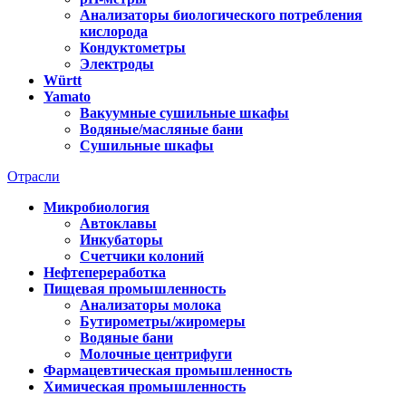
Анализаторы биологического потребления
кислорода
Кондуктометры
Электроды
Württ
Yamato
Вакуумные сушильные шкафы
Водяные/масляные бани
Сушильные шкафы
Отрасли
Микробиология
Автоклавы
Инкубаторы
Счетчики колоний
Нефтепереработка
Пищевая промышленность
Анализаторы молока
Бутирометры/жиромеры
Водяные бани
Молочные центрифуги
Фармацевтическая промышленность
Химическая промышленность