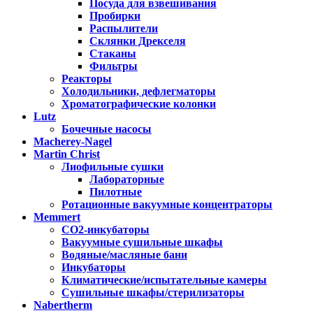
Посуда для взвешивания
Пробирки
Распылители
Склянки Дрекселя
Стаканы
Фильтры
Реакторы
Холодильники, дефлегматоры
Хроматографические колонки
Lutz
Бочечные насосы
Macherey-Nagel
Martin Christ
Лиофильные сушки
Лабораторные
Пилотные
Ротационные вакуумные концентраторы
Memmert
CO2-инкубаторы
Вакуумные сушильные шкафы
Водяные/масляные бани
Инкубаторы
Климатические/испытательные камеры
Сушильные шкафы/стерилизаторы
Nabertherm