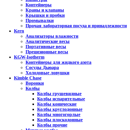
Контейнеры
Краны и клапаны
Крышки и пробки
Промывалки
Прочая лабораторная посуда и принадлежности
Kern
Анализаторы влажности
Аналитические весы
Портативные весы
Прецизионные весы
KGW-Isotherm
Контейнеры для жидкого азота
Сосуды Дьюара
Холодовые ловушки
Kimble Chase
Воронки
Колбы
Колбы грушевидные
Колбы испарительные
Колбы конические
Колбы круглодонные
Колбы многогорлые
Колбы плоскодонные
Колбы прочие