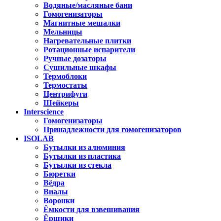
Водяные/масляные бани
Гомогенизаторы
Магнитные мешалки
Мельницы
Нагревательные плитки
Ротационные испарители
Ручные дозаторы
Сушильные шкафы
Термоблоки
Термостаты
Центрифуги
Шейкеры
Interscience
Гомогенизаторы
Принадлежности для гомогенизаторов
ISOLAB
Бутылки из алюминия
Бутылки из пластика
Бутылки из стекла
Бюретки
Вёдра
Виалы
Воронки
Ёмкости для взвешивания
Ёршики