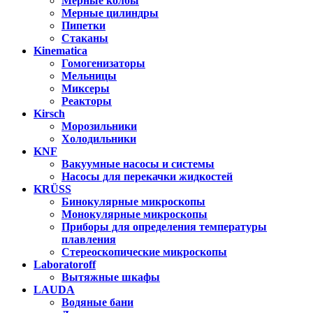
Мерные колбы
Мерные цилиндры
Пипетки
Стаканы
Kinematica
Гомогенизаторы
Мельницы
Миксеры
Реакторы
Kirsch
Морозильники
Холодильники
KNF
Вакуумные насосы и системы
Насосы для перекачки жидкостей
KRÜSS
Бинокулярные микроскопы
Монокулярные микроскопы
Приборы для определения температуры
плавления
Стереоскопические микроскопы
Laboratoroff
Вытяжные шкафы
LAUDA
Водяные бани