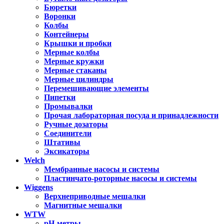
Бюретки
Воронки
Колбы
Контейнеры
Крышки и пробки
Мерные колбы
Мерные кружки
Мерные стаканы
Мерные цилиндры
Перемешивающие элементы
Пипетки
Промывалки
Прочая лабораторная посуда и принадлежности
Ручные дозаторы
Соединители
Штативы
Эксикаторы
Welch
Мембранные насосы и системы
Пластинчато-роторные насосы и системы
Wiggens
Верхнеприводные мешалки
Магнитные мешалки
WTW
pH-метры