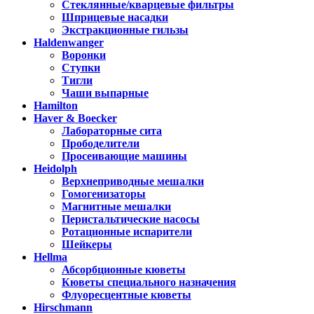
Стеклянные/кварцевые фильтры
Шприцевые насадки
Экстракционные гильзы
Haldenwanger
Воронки
Ступки
Тигли
Чаши выпарные
Hamilton
Haver & Boecker
Лабораторные сита
Прободелители
Просеивающие машины
Heidolph
Верхнеприводные мешалки
Гомогенизаторы
Магнитные мешалки
Перистальтические насосы
Ротационные испарители
Шейкеры
Hellma
Абсорбционные кюветы
Кюветы специального назначения
Флуоресцентные кюветы
Hirschmann