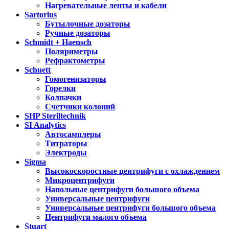
Нагревательные ленты и кабели
Sartorius
Бутылочные дозаторы
Ручные дозаторы
Schmidt + Haensch
Поляриметры
Рефрактометры
Schuett
Гомогенизаторы
Горелки
Колпачки
Счетчики колоний
SHP Steriltechnik
SI Analytics
Автосамплеры
Титраторы
Электроды
Sigma
Высокоскоростные центрифуги с охлаждением
Микроцентрифуги
Напольные центрифуги большого объема
Универсальные центрифуги
Универсальные центрифуги большого объема
Центрифуги малого объема
Stuart