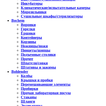
Инкубаторы
Климатические/испытательные камеры
Морозильники
Сушильные шкафы/стерилизаторы
Bochem
Воронки
Горелки
Ёршики
Контейнеры
Корзины
Ножницы/ножи
Пинцеты/щипцы
Подъемные столики
Прочее
Шпатели/совки
Штативы и зажимы
Bohlender
Колбы
Крышки и пробки
Перемешивающие элементы
Пробирки
Прочая лабораторная посуда
Стаканы
Шланги
Эксикаторы