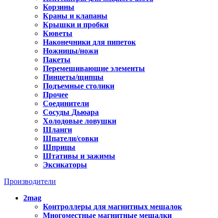
Корзины
Краны и клапаны
Крышки и пробки
Кюветы
Наконечники для пипеток
Ножницы/ножи
Пакеты
Перемешивающие элементы
Пинцеты/щипцы
Подъемные столики
Прочее
Соединители
Сосуды Дьюара
Холодовые ловушки
Шланги
Шпатели/совки
Шприцы
Штативы и зажимы
Эксикаторы
Производители
2mag
Контроллеры для магнитных мешалок
Многоместные магнитные мешалки