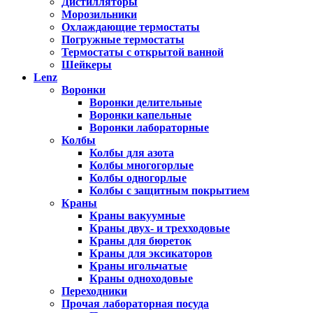
Дистилляторы
Морозильники
Охлаждающие термостаты
Погружные термостаты
Термостаты с открытой ванной
Шейкеры
Lenz
Воронки
Воронки делительные
Воронки капельные
Воронки лабораторные
Колбы
Колбы для азота
Колбы многогорлые
Колбы одногорлые
Колбы с защитным покрытием
Краны
Краны вакуумные
Краны двух- и трехходовые
Краны для бюреток
Краны для эксикаторов
Краны игольчатые
Краны одноходовые
Переходники
Прочая лабораторная посуда