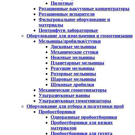
Пилотные
Ротационные вакуумные концентраторы
Ротационные испарители
Фильтровальное оборудование и
материалы
Центрифуги лабораторные
Оборудование для измельчения и гомогенизации
Мельницы/дробилки/ступки
Дисковые мельницы
Механические ступки
Ножевые мельницы
Планетарные мельницы
Режущие мельницы
Роторные мельницы
Шаровые мельницы
Щековые дробилки
Механические гомогенизаторы
Ультразвуковые ванны
Ультразвуковые гомогенизаторы
Оборудование для отбора и подготовки проб
Пробоотборники
Одноразовые пробоотборники
Пробоотборники для вязких
материалов
Пробоотборники для грунта