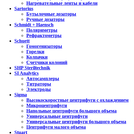
Нагревательные ленты и кабели
Sartorius
Бутылочные дозаторы
Ручные дозаторы
Schmidt + Haensch
Поляриметры
Рефрактометры
Schuett
Гомогенизаторы
Горелки
Колпачки
Счетчики колоний
SHP Steriltechnik
SI Analytics
Автосамплеры
Титраторы
Электроды
Sigma
Высокоскоростные центрифуги с охлаждением
Микроцентрифуги
Напольные центрифуги большого объема
Универсальные центрифуги
Универсальные центрифуги большого объема
Центрифуги малого объема
Stuart