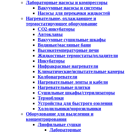
Лабораторные насосы и компрессоры
Вакуумные насосы и системы
Насосы для перекачки жидкостей
Нагревательное, охлаждающее и
термостатирующее оборудование
CO2-инкубаторы
Автоклавы
Вакуумные сушильные шкафы
Водяные/масляные бани
Высокотемпературные печи
Жидкостные термостаты/охладители
Инкубаторы
Инфракрасные нагреватели
Климатические/испытательные камеры
Колбонагреватели
Нагревательные ленты и кабели
Нагревательные плитки
Сушильные шкафы/стерилизаторы
Термоблоки
Устройства для быстрого озоления
Холодильники/морозильники
Оборудование для выделения и
концентрирования
Лиофильные сушки
Лабораторные