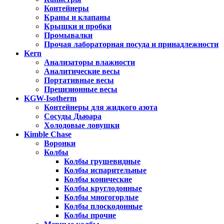
Контейнеры
Краны и клапаны
Крышки и пробки
Промывалки
Прочая лабораторная посуда и принадлежности
Kern
Анализаторы влажности
Аналитические весы
Портативные весы
Прецизионные весы
KGW-Isotherm
Контейнеры для жидкого азота
Сосуды Дьюара
Холодовые ловушки
Kimble Chase
Воронки
Колбы
Колбы грушевидные
Колбы испарительные
Колбы конические
Колбы круглодонные
Колбы многогорлые
Колбы плоскодонные
Колбы прочие