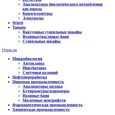
Анализаторы биологического потребления
кислорода
Кондуктометры
Электроды
Württ
Yamato
Вакуумные сушильные шкафы
Водяные/масляные бани
Сушильные шкафы
Отрасли
Микробиология
Автоклавы
Инкубаторы
Счетчики колоний
Нефтепереработка
Пищевая промышленность
Анализаторы молока
Бутирометры/жиромеры
Водяные бани
Молочные центрифуги
Фармацевтическая промышленность
Химическая промышленность