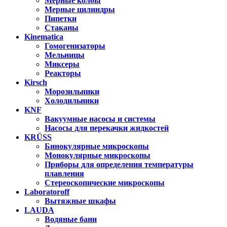
Мерные колбы
Мерные цилиндры
Пипетки
Стаканы
Kinematica
Гомогенизаторы
Мельницы
Миксеры
Реакторы
Kirsch
Морозильники
Холодильники
KNF
Вакуумные насосы и системы
Насосы для перекачки жидкостей
KRÜSS
Бинокулярные микроскопы
Монокулярные микроскопы
Приборы для определения температуры
плавления
Стереоскопические микроскопы
Laboratoroff
Вытяжные шкафы
LAUDA
Водяные бани