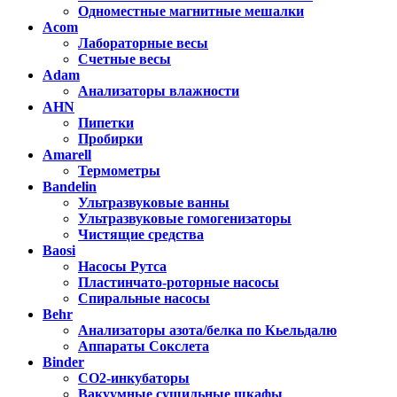
Одноместные магнитные мешалки
Acom
Лабораторные весы
Счетные весы
Adam
Анализаторы влажности
AHN
Пипетки
Пробирки
Amarell
Термометры
Bandelin
Ультразвуковые ванны
Ультразвуковые гомогенизаторы
Чистящие средства
Baosi
Насосы Рутса
Пластинчато-роторные насосы
Спиральные насосы
Behr
Анализаторы азота/белка по Кьельдалю
Аппараты Сокслета
Binder
CO2-инкубаторы
Вакуумные сушильные шкафы