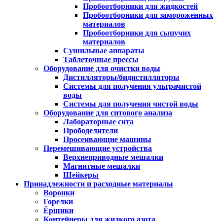
Пробоотборники для жидкостей
Пробоотборники для замороженных
материалов
Пробоотборники для сыпучих
материалов
Сушильные аппараты
Таблеточные прессы
Оборудование для очистки воды
Дистилляторы/бидистилляторы
Системы для получения ультрачистой
воды
Системы для получения чистой воды
Оборудование для ситового анализа
Лабораторные сита
Прободелители
Просеивающие машины
Перемешивающие устройства
Верхнеприводные мешалки
Магнитные мешалки
Шейкеры
Принадлежности и расходные материалы
Воронки
Горелки
Ёршики
Контейнеры для жидкого азота