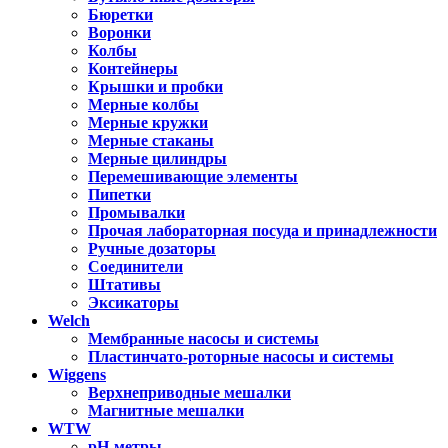
Бюретки
Воронки
Колбы
Контейнеры
Крышки и пробки
Мерные колбы
Мерные кружки
Мерные стаканы
Мерные цилиндры
Перемешивающие элементы
Пипетки
Промывалки
Прочая лабораторная посуда и принадлежности
Ручные дозаторы
Соединители
Штативы
Эксикаторы
Welch
Мембранные насосы и системы
Пластинчато-роторные насосы и системы
Wiggens
Верхнеприводные мешалки
Магнитные мешалки
WTW
pH-метры