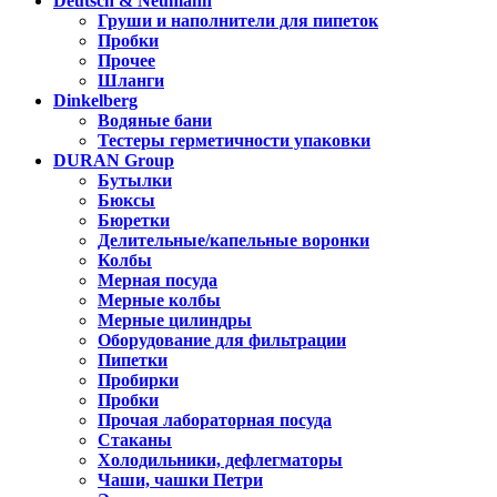
Deutsch & Neumann
Груши и наполнители для пипеток
Пробки
Прочее
Шланги
Dinkelberg
Водяные бани
Тестеры герметичности упаковки
DURAN Group
Бутылки
Бюксы
Бюретки
Делительные/капельные воронки
Колбы
Мерная посуда
Мерные колбы
Мерные цилиндры
Оборудование для фильтрации
Пипетки
Пробирки
Пробки
Прочая лабораторная посуда
Стаканы
Холодильники, дефлегматоры
Чаши, чашки Петри