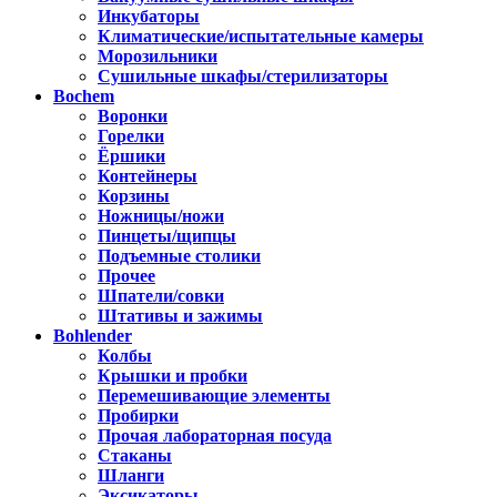
Инкубаторы
Климатические/испытательные камеры
Морозильники
Сушильные шкафы/стерилизаторы
Bochem
Воронки
Горелки
Ёршики
Контейнеры
Корзины
Ножницы/ножи
Пинцеты/щипцы
Подъемные столики
Прочее
Шпатели/совки
Штативы и зажимы
Bohlender
Колбы
Крышки и пробки
Перемешивающие элементы
Пробирки
Прочая лабораторная посуда
Стаканы
Шланги
Эксикаторы