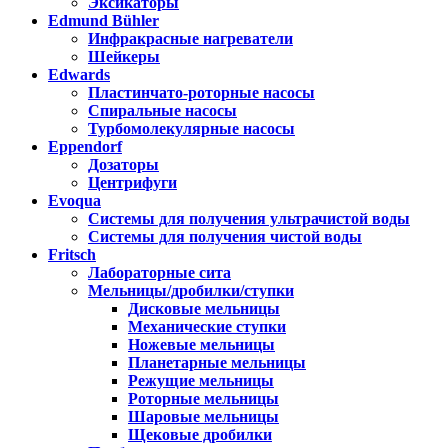
Эксикаторы
Edmund Bühler
Инфракрасные нагреватели
Шейкеры
Edwards
Пластинчато-роторные насосы
Спиральные насосы
Турбомолекулярные насосы
Eppendorf
Дозаторы
Центрифуги
Evoqua
Системы для получения ультрачистой воды
Системы для получения чистой воды
Fritsch
Лабораторные сита
Мельницы/дробилки/ступки
Дисковые мельницы
Механические ступки
Ножевые мельницы
Планетарные мельницы
Режущие мельницы
Роторные мельницы
Шаровые мельницы
Щековые дробилки