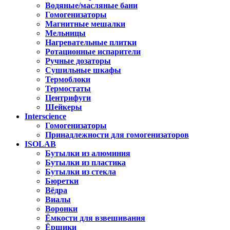
Водяные/масляные бани
Гомогенизаторы
Магнитные мешалки
Мельницы
Нагревательные плитки
Ротационные испарители
Ручные дозаторы
Сушильные шкафы
Термоблоки
Термостаты
Центрифуги
Шейкеры
Interscience
Гомогенизаторы
Принадлежности для гомогенизаторов
ISOLAB
Бутылки из алюминия
Бутылки из пластика
Бутылки из стекла
Бюретки
Вёдра
Виалы
Воронки
Ёмкости для взвешивания
Ёршики