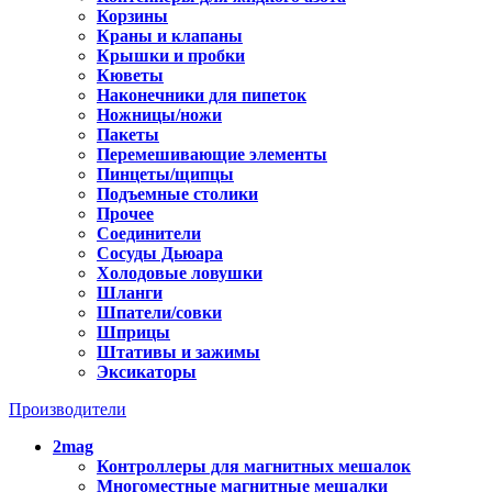
Корзины
Краны и клапаны
Крышки и пробки
Кюветы
Наконечники для пипеток
Ножницы/ножи
Пакеты
Перемешивающие элементы
Пинцеты/щипцы
Подъемные столики
Прочее
Соединители
Сосуды Дьюара
Холодовые ловушки
Шланги
Шпатели/совки
Шприцы
Штативы и зажимы
Эксикаторы
Производители
2mag
Контроллеры для магнитных мешалок
Многоместные магнитные мешалки