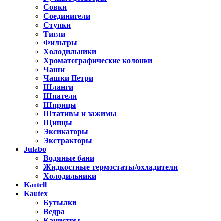
Совки
Соединители
Ступки
Тигли
Фильтры
Холодильники
Хроматографические колонки
Чаши
Чашки Петри
Шланги
Шпатели
Шприцы
Штативы и зажимы
Щипцы
Эксикаторы
Экстракторы
Julabo
Водяные бани
Жидкостные термостаты/охладители
Холодильники
Kartell
Kautex
Бутылки
Ведра
Канистры