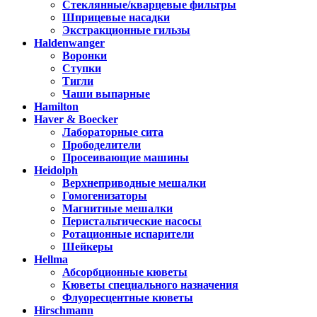
Стеклянные/кварцевые фильтры
Шприцевые насадки
Экстракционные гильзы
Haldenwanger
Воронки
Ступки
Тигли
Чаши выпарные
Hamilton
Haver & Boecker
Лабораторные сита
Прободелители
Просеивающие машины
Heidolph
Верхнеприводные мешалки
Гомогенизаторы
Магнитные мешалки
Перистальтические насосы
Ротационные испарители
Шейкеры
Hellma
Абсорбционные кюветы
Кюветы специального назначения
Флуоресцентные кюветы
Hirschmann