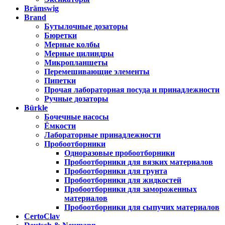
Brämswig
Brand
Бутылочные дозаторы
Бюретки
Мерные колбы
Мерные цилиндры
Микропланшеты
Перемешивающие элементы
Пипетки
Прочая лабораторная посуда и принадлежности
Ручные дозаторы
Bürkle
Бочечные насосы
Ёмкости
Лабораторные принадлежности
Пробоотборники
Одноразовые пробоотборники
Пробоотборники для вязких материалов
Пробоотборники для грунта
Пробоотборники для жидкостей
Пробоотборники для замороженных
материалов
Пробоотборники для сыпучих материалов
CertoClav