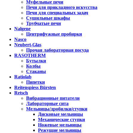
Муфельные печи
Печи для прикладного искусства
Печи для специальных задач
Сушильные шкафы
Трубчатые печи
Nalgene
Центрифужные пробирки
Nasco
Neubert-Glas
Прочая лабораторная посуда
RASOTHERM
Бутылки
Колбы
Стаканы
Ratiolab
Пипетки
Reitenspiess Bürsten
Retsch
Вибрационные питатели
Лабораторные сита
Мельницы/дробилки/ступки
Дисковые мельницы
Механические ступки
Ножевые мельницы
Режущие мельницы