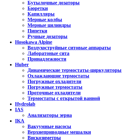
Бутылочные дозаторы
Бюретки
Капилляры
Мерные колбы
Мерные цилиндры
Пипетки
Ручные дозаторы
Hosokawa Alpine
Воздухоструйные ситовые аппараты
Лаборатоные сита
Принадлежности
Huber
Динамические термостаты-циркуляторы
Охлаждающие термостаты
Погружные охладители
Погружные термостаты
Проточные охладители
Термостаты с открытой ванной
Hydrolab
IAS
Анализаторы зерна
IKA
Вакуумные насосы
Верхнеприводные мешалки
Вискозиметры