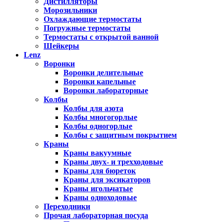
Дистилляторы
Морозильники
Охлаждающие термостаты
Погружные термостаты
Термостаты с открытой ванной
Шейкеры
Lenz
Воронки
Воронки делительные
Воронки капельные
Воронки лабораторные
Колбы
Колбы для азота
Колбы многогорлые
Колбы одногорлые
Колбы с защитным покрытием
Краны
Краны вакуумные
Краны двух- и трехходовые
Краны для бюреток
Краны для эксикаторов
Краны игольчатые
Краны одноходовые
Переходники
Прочая лабораторная посуда