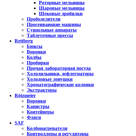
Роторные мельницы
Шаровые мельницы
Щековые дробилки
Прободелители
Просеивающие машины
Сушильные аппараты
Таблеточные прессы
Rettberg
Бюксы
Воронки
Колбы
Пробирки
Прочая лабораторная посуда
Холодильники, дефлегматоры
Холодовые ловушки
Хроматографические колонки
Экстракторы
Rötzmeier
Воронки
Канистры
Контейнеры
Фляги
SAF
Колбонагреватели
Контроллеры и регуляторы