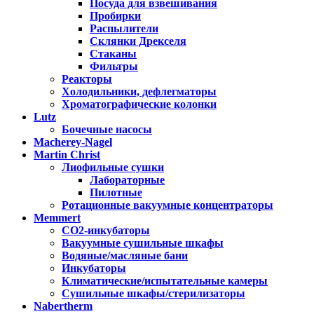
Посуда для взвешивания
Пробирки
Распылители
Склянки Дрекселя
Стаканы
Фильтры
Реакторы
Холодильники, дефлегматоры
Хроматографические колонки
Lutz
Бочечные насосы
Macherey-Nagel
Martin Christ
Лиофильные сушки
Лабораторные
Пилотные
Ротационные вакуумные концентраторы
Memmert
CO2-инкубаторы
Вакуумные сушильные шкафы
Водяные/масляные бани
Инкубаторы
Климатические/испытательные камеры
Сушильные шкафы/стерилизаторы
Nabertherm