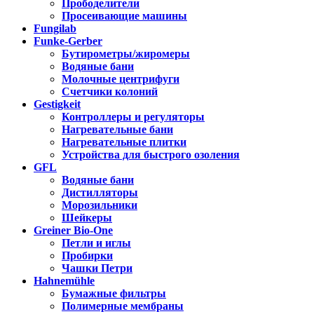
Прободелители
Просеивающие машины
Fungilab
Funke-Gerber
Бутирометры/жиромеры
Водяные бани
Молочные центрифуги
Счетчики колоний
Gestigkeit
Контроллеры и регуляторы
Нагревательные бани
Нагревательные плитки
Устройства для быстрого озоления
GFL
Водяные бани
Дистилляторы
Морозильники
Шейкеры
Greiner Bio-One
Петли и иглы
Пробирки
Чашки Петри
Hahnemühle
Бумажные фильтры
Полимерные мембраны