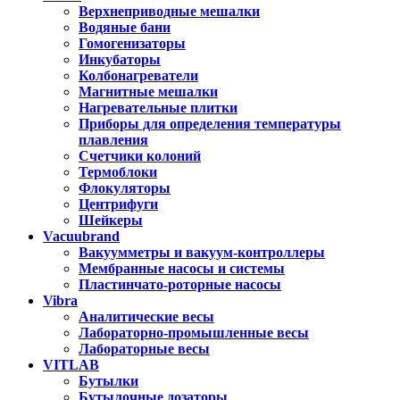
Верхнеприводные мешалки
Водяные бани
Гомогенизаторы
Инкубаторы
Колбонагреватели
Магнитные мешалки
Нагревательные плитки
Приборы для определения температуры
плавления
Счетчики колоний
Термоблоки
Флокуляторы
Центрифуги
Шейкеры
Vacuubrand
Вакуумметры и вакуум-контроллеры
Мембранные насосы и системы
Пластинчато-роторные насосы
Vibra
Аналитические весы
Лабораторно-промышленные весы
Лабораторные весы
VITLAB
Бутылки
Бутылочные дозаторы