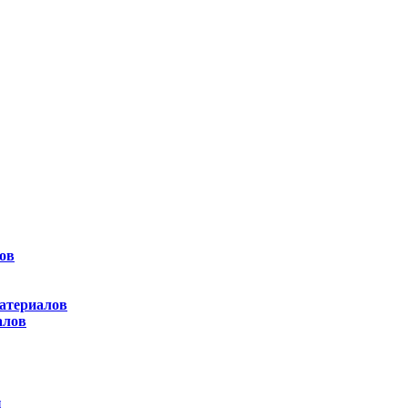
ов
атериалов
алов
ы