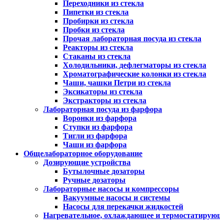
Переходники из стекла
Пипетки из стекла
Пробирки из стекла
Пробки из стекла
Прочая лабораторная посуда из стекла
Реакторы из стекла
Стаканы из стекла
Холодильники, дефлегматоры из стекла
Хроматографические колонки из стекла
Чаши, чашки Петри из стекла
Эксикаторы из стекла
Экстракторы из стекла
Лабораторная посуда из фарфора
Воронки из фарфора
Ступки из фарфора
Тигли из фарфора
Чаши из фарфора
Общелабораторное оборудование
Дозирующие устройства
Бутылочные дозаторы
Ручные дозаторы
Лабораторные насосы и компрессоры
Вакуумные насосы и системы
Насосы для перекачки жидкостей
Нагревательное, охлаждающее и термостатирую