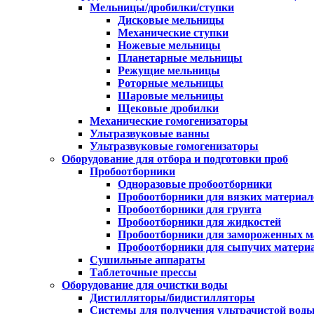
Мельницы/дробилки/ступки
Дисковые мельницы
Механические ступки
Ножевые мельницы
Планетарные мельницы
Режущие мельницы
Роторные мельницы
Шаровые мельницы
Щековые дробилки
Механические гомогенизаторы
Ультразвуковые ванны
Ультразвуковые гомогенизаторы
Оборудование для отбора и подготовки проб
Пробоотборники
Одноразовые пробоотборники
Пробоотборники для вязких материал
Пробоотборники для грунта
Пробоотборники для жидкостей
Пробоотборники для замороженных м
Пробоотборники для сыпучих матери
Сушильные аппараты
Таблеточные прессы
Оборудование для очистки воды
Дистилляторы/бидистилляторы
Системы для получения ультрачистой вод