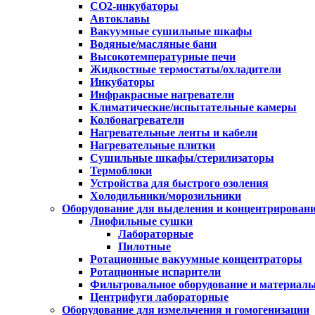
CO2-инкубаторы
Автоклавы
Вакуумные сушильные шкафы
Водяные/масляные бани
Высокотемпературные печи
Жидкостные термостаты/охладители
Инкубаторы
Инфракрасные нагреватели
Климатические/испытательные камеры
Колбонагреватели
Нагревательные ленты и кабели
Нагревательные плитки
Сушильные шкафы/стерилизаторы
Термоблоки
Устройства для быстрого озоления
Холодильники/морозильники
Оборудование для выделения и концентрирован
Лиофильные сушки
Лабораторные
Пилотные
Ротационные вакуумные концентраторы
Ротационные испарители
Фильтровальное оборудование и материал
Центрифуги лабораторные
Оборудование для измельчения и гомогенизации