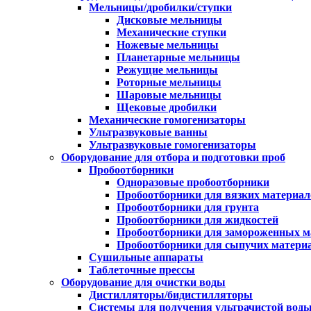
Мельницы/дробилки/ступки
Дисковые мельницы
Механические ступки
Ножевые мельницы
Планетарные мельницы
Режущие мельницы
Роторные мельницы
Шаровые мельницы
Щековые дробилки
Механические гомогенизаторы
Ультразвуковые ванны
Ультразвуковые гомогенизаторы
Оборудование для отбора и подготовки проб
Пробоотборники
Одноразовые пробоотборники
Пробоотборники для вязких материал
Пробоотборники для грунта
Пробоотборники для жидкостей
Пробоотборники для замороженных м
Пробоотборники для сыпучих матери
Сушильные аппараты
Таблеточные прессы
Оборудование для очистки воды
Дистилляторы/бидистилляторы
Системы для получения ультрачистой вод