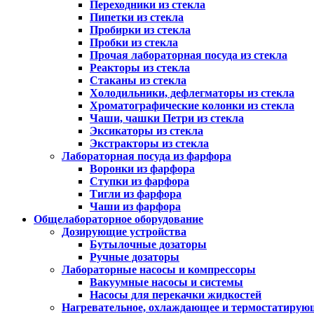
Переходники из стекла
Пипетки из стекла
Пробирки из стекла
Пробки из стекла
Прочая лабораторная посуда из стекла
Реакторы из стекла
Стаканы из стекла
Холодильники, дефлегматоры из стекла
Хроматографические колонки из стекла
Чаши, чашки Петри из стекла
Эксикаторы из стекла
Экстракторы из стекла
Лабораторная посуда из фарфора
Воронки из фарфора
Ступки из фарфора
Тигли из фарфора
Чаши из фарфора
Общелабораторное оборудование
Дозирующие устройства
Бутылочные дозаторы
Ручные дозаторы
Лабораторные насосы и компрессоры
Вакуумные насосы и системы
Насосы для перекачки жидкостей
Нагревательное, охлаждающее и термостатирую