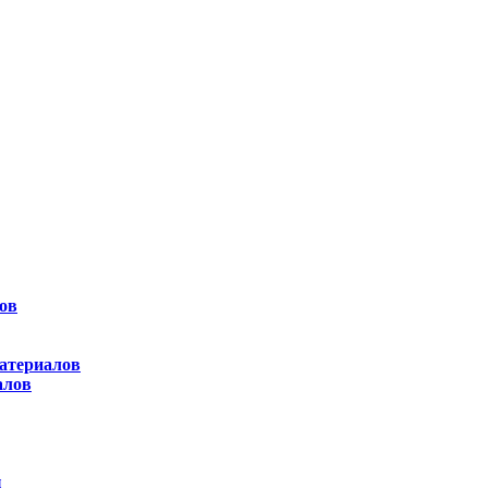
ов
атериалов
алов
ы