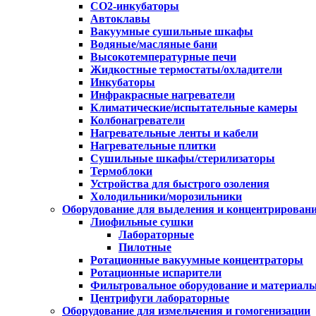
CO2-инкубаторы
Автоклавы
Вакуумные сушильные шкафы
Водяные/масляные бани
Высокотемпературные печи
Жидкостные термостаты/охладители
Инкубаторы
Инфракрасные нагреватели
Климатические/испытательные камеры
Колбонагреватели
Нагревательные ленты и кабели
Нагревательные плитки
Сушильные шкафы/стерилизаторы
Термоблоки
Устройства для быстрого озоления
Холодильники/морозильники
Оборудование для выделения и концентрирован
Лиофильные сушки
Лабораторные
Пилотные
Ротационные вакуумные концентраторы
Ротационные испарители
Фильтровальное оборудование и материал
Центрифуги лабораторные
Оборудование для измельчения и гомогенизации