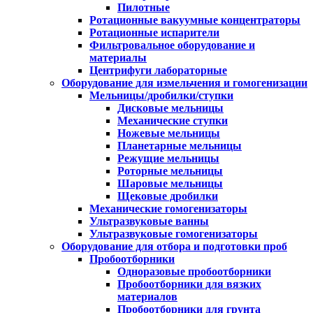
Пилотные
Ротационные вакуумные концентраторы
Ротационные испарители
Фильтровальное оборудование и
материалы
Центрифуги лабораторные
Оборудование для измельчения и гомогенизации
Мельницы/дробилки/ступки
Дисковые мельницы
Механические ступки
Ножевые мельницы
Планетарные мельницы
Режущие мельницы
Роторные мельницы
Шаровые мельницы
Щековые дробилки
Механические гомогенизаторы
Ультразвуковые ванны
Ультразвуковые гомогенизаторы
Оборудование для отбора и подготовки проб
Пробоотборники
Одноразовые пробоотборники
Пробоотборники для вязких
материалов
Пробоотборники для грунта