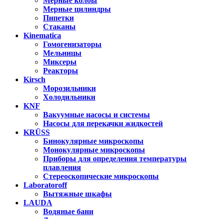
Мерные колбы
Мерные цилиндры
Пипетки
Стаканы
Kinematica
Гомогенизаторы
Мельницы
Миксеры
Реакторы
Kirsch
Морозильники
Холодильники
KNF
Вакуумные насосы и системы
Насосы для перекачки жидкостей
KRÜSS
Бинокулярные микроскопы
Монокулярные микроскопы
Приборы для определения температуры
плавления
Стереоскопические микроскопы
Laboratoroff
Вытяжные шкафы
LAUDA
Водяные бани