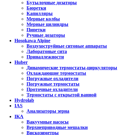
Бутылочные дозаторы
Бюретки
Капилляры
Мерные колбы
Мерные цилиндры
Пипетки
Ручные дозаторы
Hosokawa Alpine
Воздухоструйные ситовые аппараты
Лаборатоные сита
Принадлежности
Huber
Динамические термостаты-циркуляторы
Охлаждающие термостаты
Погружные охладители
Погружные термостаты
Проточные охладители
Термостаты с открытой ванной
Hydrolab
IAS
Анализаторы зерна
IKA
Вакуумные насосы
Верхнеприводные мешалки
Вискозиметры