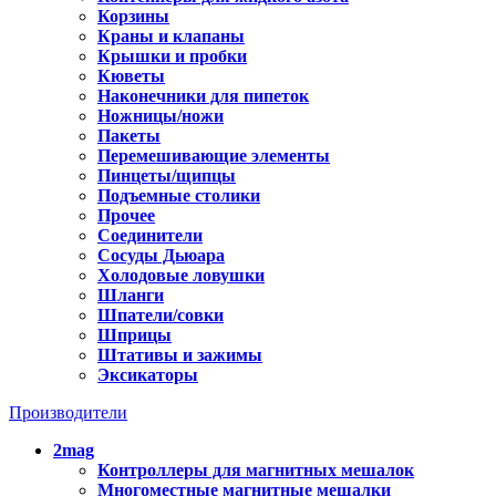
Корзины
Краны и клапаны
Крышки и пробки
Кюветы
Наконечники для пипеток
Ножницы/ножи
Пакеты
Перемешивающие элементы
Пинцеты/щипцы
Подъемные столики
Прочее
Соединители
Сосуды Дьюара
Холодовые ловушки
Шланги
Шпатели/совки
Шприцы
Штативы и зажимы
Эксикаторы
Производители
2mag
Контроллеры для магнитных мешалок
Многоместные магнитные мешалки