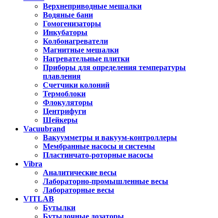
Верхнеприводные мешалки
Водяные бани
Гомогенизаторы
Инкубаторы
Колбонагреватели
Магнитные мешалки
Нагревательные плитки
Приборы для определения температуры
плавления
Счетчики колоний
Термоблоки
Флокуляторы
Центрифуги
Шейкеры
Vacuubrand
Вакуумметры и вакуум-контроллеры
Мембранные насосы и системы
Пластинчато-роторные насосы
Vibra
Аналитические весы
Лабораторно-промышленные весы
Лабораторные весы
VITLAB
Бутылки
Бутылочные дозаторы