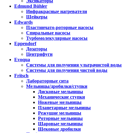
Эксикаторы
Edmund Bühler
Инфракрасные нагреватели
Шейкеры
Edwards
Пластинчато-роторные насосы
Спиральные насосы
Турбомолекулярные насосы
Eppendorf
Дозаторы
Центрифуги
Evoqua
Системы для получения ультрачистой воды
Системы для получения чистой воды
Fritsch
Лабораторные сита
Мельницы/дробилки/ступки
Дисковые мельницы
Механические ступки
Ножевые мельницы
Планетарные мельницы
Режущие мельницы
Роторные мельницы
Шаровые мельницы
Щековые дробилки