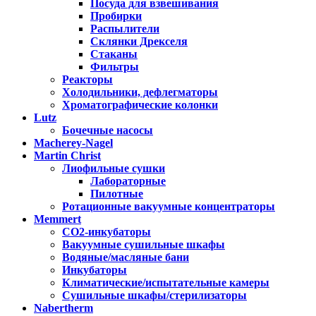
Посуда для взвешивания
Пробирки
Распылители
Склянки Дрекселя
Стаканы
Фильтры
Реакторы
Холодильники, дефлегматоры
Хроматографические колонки
Lutz
Бочечные насосы
Macherey-Nagel
Martin Christ
Лиофильные сушки
Лабораторные
Пилотные
Ротационные вакуумные концентраторы
Memmert
CO2-инкубаторы
Вакуумные сушильные шкафы
Водяные/масляные бани
Инкубаторы
Климатические/испытательные камеры
Сушильные шкафы/стерилизаторы
Nabertherm