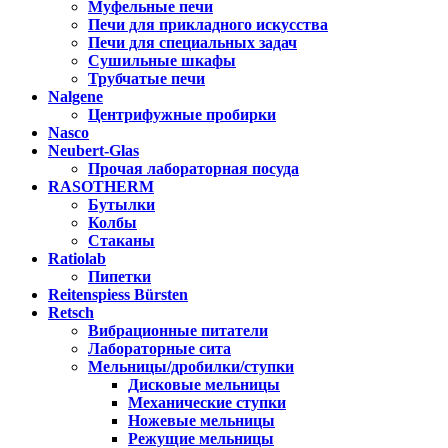
Муфельные печи
Печи для прикладного искусства
Печи для специальных задач
Сушильные шкафы
Трубчатые печи
Nalgene
Центрифужные пробирки
Nasco
Neubert-Glas
Прочая лабораторная посуда
RASOTHERM
Бутылки
Колбы
Стаканы
Ratiolab
Пипетки
Reitenspiess Bürsten
Retsch
Вибрационные питатели
Лабораторные сита
Мельницы/дробилки/ступки
Дисковые мельницы
Механические ступки
Ножевые мельницы
Режущие мельницы