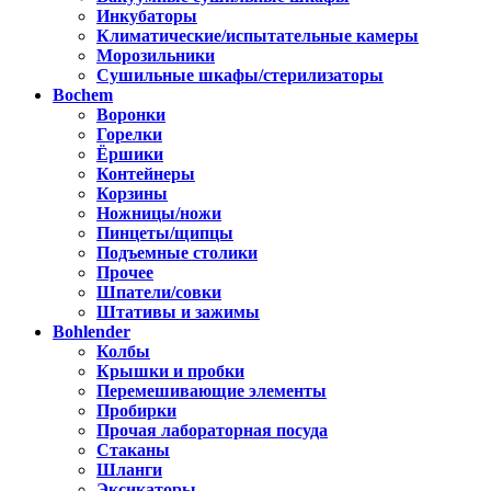
Инкубаторы
Климатические/испытательные камеры
Морозильники
Сушильные шкафы/стерилизаторы
Bochem
Воронки
Горелки
Ёршики
Контейнеры
Корзины
Ножницы/ножи
Пинцеты/щипцы
Подъемные столики
Прочее
Шпатели/совки
Штативы и зажимы
Bohlender
Колбы
Крышки и пробки
Перемешивающие элементы
Пробирки
Прочая лабораторная посуда
Стаканы
Шланги
Эксикаторы