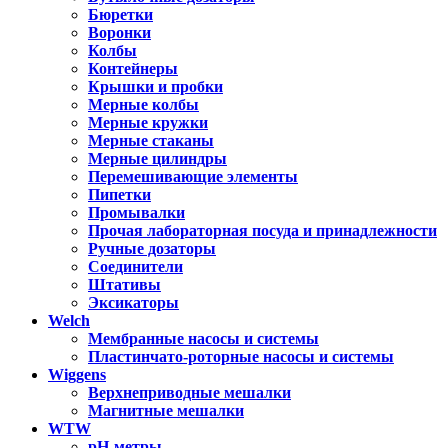
Бюретки
Воронки
Колбы
Контейнеры
Крышки и пробки
Мерные колбы
Мерные кружки
Мерные стаканы
Мерные цилиндры
Перемешивающие элементы
Пипетки
Промывалки
Прочая лабораторная посуда и принадлежности
Ручные дозаторы
Соединители
Штативы
Эксикаторы
Welch
Мембранные насосы и системы
Пластинчато-роторные насосы и системы
Wiggens
Верхнеприводные мешалки
Магнитные мешалки
WTW
pH-метры