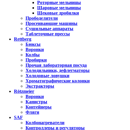
Роторные мельницы
Шаровые мельницы
Щековые дробилки
Прободелители
Просеивающие машины
Сушильные аппараты
Таблеточные прессы
Rettberg
Бюксы
Воронки
Колбы
Пробирки
Прочая лабораторная посуда
Холодильники, дефлегматоры
Холодовые ловушки
Хроматографические колонки
Экстракторы
Rötzmeier
Воронки
Канистры
Контейнеры
Фляги
SAF
Колбонагреватели
Контроллеры и регуляторы