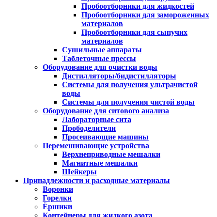
Пробоотборники для жидкостей
Пробоотборники для замороженных
материалов
Пробоотборники для сыпучих
материалов
Сушильные аппараты
Таблеточные прессы
Оборудование для очистки воды
Дистилляторы/бидистилляторы
Системы для получения ультрачистой
воды
Системы для получения чистой воды
Оборудование для ситового анализа
Лабораторные сита
Прободелители
Просеивающие машины
Перемешивающие устройства
Верхнеприводные мешалки
Магнитные мешалки
Шейкеры
Принадлежности и расходные материалы
Воронки
Горелки
Ёршики
Контейнеры для жидкого азота