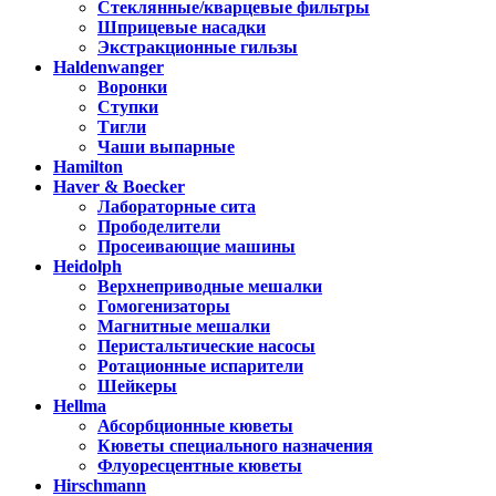
Стеклянные/кварцевые фильтры
Шприцевые насадки
Экстракционные гильзы
Haldenwanger
Воронки
Ступки
Тигли
Чаши выпарные
Hamilton
Haver & Boecker
Лабораторные сита
Прободелители
Просеивающие машины
Heidolph
Верхнеприводные мешалки
Гомогенизаторы
Магнитные мешалки
Перистальтические насосы
Ротационные испарители
Шейкеры
Hellma
Абсорбционные кюветы
Кюветы специального назначения
Флуоресцентные кюветы
Hirschmann