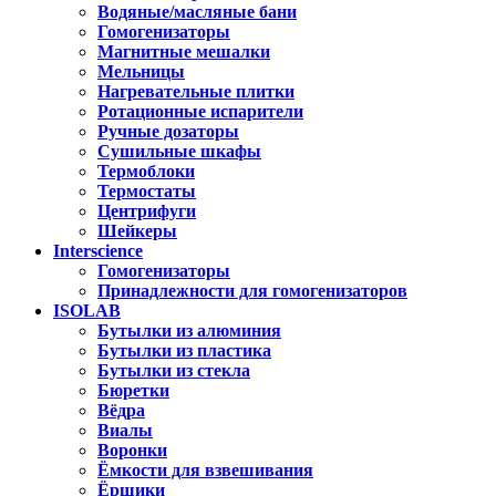
Водяные/масляные бани
Гомогенизаторы
Магнитные мешалки
Мельницы
Нагревательные плитки
Ротационные испарители
Ручные дозаторы
Сушильные шкафы
Термоблоки
Термостаты
Центрифуги
Шейкеры
Interscience
Гомогенизаторы
Принадлежности для гомогенизаторов
ISOLAB
Бутылки из алюминия
Бутылки из пластика
Бутылки из стекла
Бюретки
Вёдра
Виалы
Воронки
Ёмкости для взвешивания
Ёршики