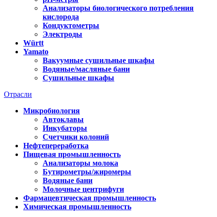
Анализаторы биологического потребления
кислорода
Кондуктометры
Электроды
Württ
Yamato
Вакуумные сушильные шкафы
Водяные/масляные бани
Сушильные шкафы
Отрасли
Микробиология
Автоклавы
Инкубаторы
Счетчики колоний
Нефтепереработка
Пищевая промышленность
Анализаторы молока
Бутирометры/жиромеры
Водяные бани
Молочные центрифуги
Фармацевтическая промышленность
Химическая промышленность