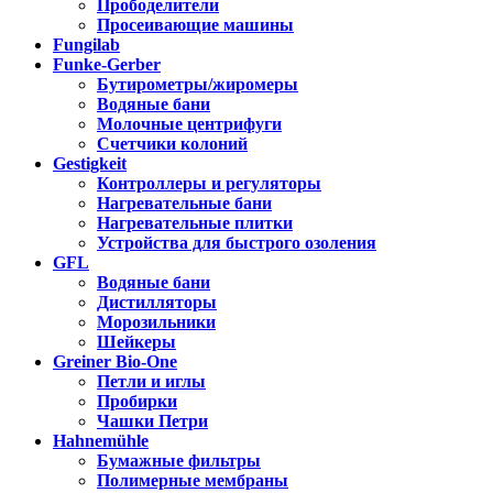
Прободелители
Просеивающие машины
Fungilab
Funke-Gerber
Бутирометры/жиромеры
Водяные бани
Молочные центрифуги
Счетчики колоний
Gestigkeit
Контроллеры и регуляторы
Нагревательные бани
Нагревательные плитки
Устройства для быстрого озоления
GFL
Водяные бани
Дистилляторы
Морозильники
Шейкеры
Greiner Bio-One
Петли и иглы
Пробирки
Чашки Петри
Hahnemühle
Бумажные фильтры
Полимерные мембраны