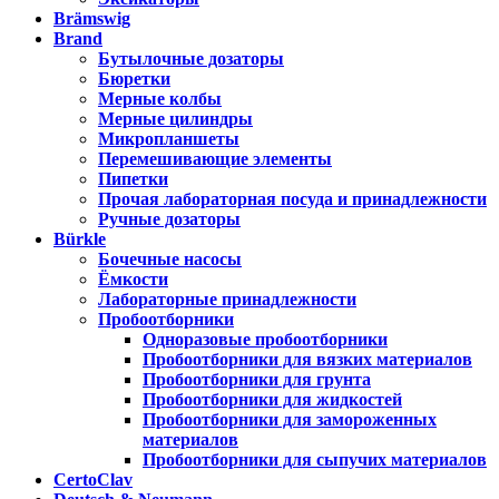
Brämswig
Brand
Бутылочные дозаторы
Бюретки
Мерные колбы
Мерные цилиндры
Микропланшеты
Перемешивающие элементы
Пипетки
Прочая лабораторная посуда и принадлежности
Ручные дозаторы
Bürkle
Бочечные насосы
Ёмкости
Лабораторные принадлежности
Пробоотборники
Одноразовые пробоотборники
Пробоотборники для вязких материалов
Пробоотборники для грунта
Пробоотборники для жидкостей
Пробоотборники для замороженных
материалов
Пробоотборники для сыпучих материалов
CertoClav