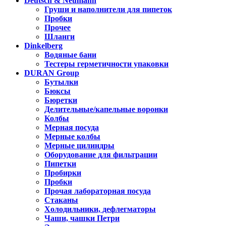
Deutsch & Neumann
Груши и наполнители для пипеток
Пробки
Прочее
Шланги
Dinkelberg
Водяные бани
Тестеры герметичности упаковки
DURAN Group
Бутылки
Бюксы
Бюретки
Делительные/капельные воронки
Колбы
Мерная посуда
Мерные колбы
Мерные цилиндры
Оборудование для фильтрации
Пипетки
Пробирки
Пробки
Прочая лабораторная посуда
Стаканы
Холодильники, дефлегматоры
Чаши, чашки Петри