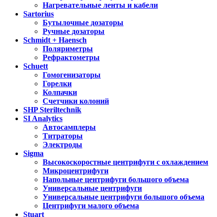
Нагревательные ленты и кабели
Sartorius
Бутылочные дозаторы
Ручные дозаторы
Schmidt + Haensch
Поляриметры
Рефрактометры
Schuett
Гомогенизаторы
Горелки
Колпачки
Счетчики колоний
SHP Steriltechnik
SI Analytics
Автосамплеры
Титраторы
Электроды
Sigma
Высокоскоростные центрифуги с охлаждением
Микроцентрифуги
Напольные центрифуги большого объема
Универсальные центрифуги
Универсальные центрифуги большого объема
Центрифуги малого объема
Stuart