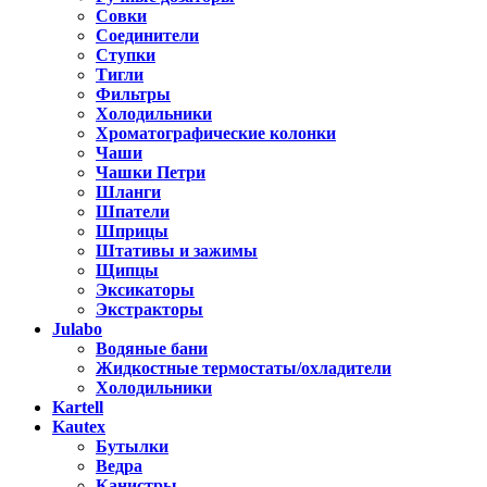
Совки
Соединители
Ступки
Тигли
Фильтры
Холодильники
Хроматографические колонки
Чаши
Чашки Петри
Шланги
Шпатели
Шприцы
Штативы и зажимы
Щипцы
Эксикаторы
Экстракторы
Julabo
Водяные бани
Жидкостные термостаты/охладители
Холодильники
Kartell
Kautex
Бутылки
Ведра
Канистры