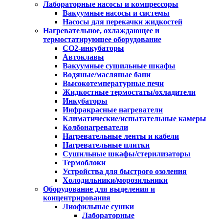
Лабораторные насосы и компрессоры
Вакуумные насосы и системы
Насосы для перекачки жидкостей
Нагревательное, охлаждающее и
термостатирующее оборудование
CO2-инкубаторы
Автоклавы
Вакуумные сушильные шкафы
Водяные/масляные бани
Высокотемпературные печи
Жидкостные термостаты/охладители
Инкубаторы
Инфракрасные нагреватели
Климатические/испытательные камеры
Колбонагреватели
Нагревательные ленты и кабели
Нагревательные плитки
Сушильные шкафы/стерилизаторы
Термоблоки
Устройства для быстрого озоления
Холодильники/морозильники
Оборудование для выделения и
концентрирования
Лиофильные сушки
Лабораторные