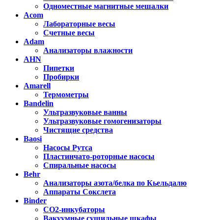
Одноместные магнитные мешалки
Acom
Лабораторные весы
Счетные весы
Adam
Анализаторы влажности
AHN
Пипетки
Пробирки
Amarell
Термометры
Bandelin
Ультразвуковые ванны
Ультразвуковые гомогенизаторы
Чистящие средства
Baosi
Насосы Рутса
Пластинчато-роторные насосы
Спиральные насосы
Behr
Анализаторы азота/белка по Кьельдалю
Аппараты Сокслета
Binder
CO2-инкубаторы
Вакуумные сушильные шкафы