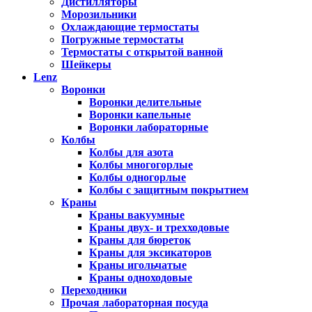
Дистилляторы
Морозильники
Охлаждающие термостаты
Погружные термостаты
Термостаты с открытой ванной
Шейкеры
Lenz
Воронки
Воронки делительные
Воронки капельные
Воронки лабораторные
Колбы
Колбы для азота
Колбы многогорлые
Колбы одногорлые
Колбы с защитным покрытием
Краны
Краны вакуумные
Краны двух- и трехходовые
Краны для бюреток
Краны для эксикаторов
Краны игольчатые
Краны одноходовые
Переходники
Прочая лабораторная посуда