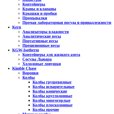
Контейнеры
Краны и клапаны
Крышки и пробки
Промывалки
Прочая лабораторная посуда и принадлежности
Kern
Анализаторы влажности
Аналитические весы
Портативные весы
Прецизионные весы
KGW-Isotherm
Контейнеры для жидкого азота
Сосуды Дьюара
Холодовые ловушки
Kimble Chase
Воронки
Колбы
Колбы грушевидные
Колбы испарительные
Колбы конические
Колбы круглодонные
Колбы многогорлые
Колбы плоскодонные
Колбы прочие