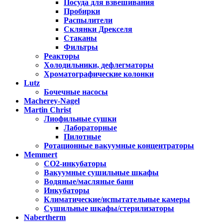
Посуда для взвешивания
Пробирки
Распылители
Склянки Дрекселя
Стаканы
Фильтры
Реакторы
Холодильники, дефлегматоры
Хроматографические колонки
Lutz
Бочечные насосы
Macherey-Nagel
Martin Christ
Лиофильные сушки
Лабораторные
Пилотные
Ротационные вакуумные концентраторы
Memmert
CO2-инкубаторы
Вакуумные сушильные шкафы
Водяные/масляные бани
Инкубаторы
Климатические/испытательные камеры
Сушильные шкафы/стерилизаторы
Nabertherm