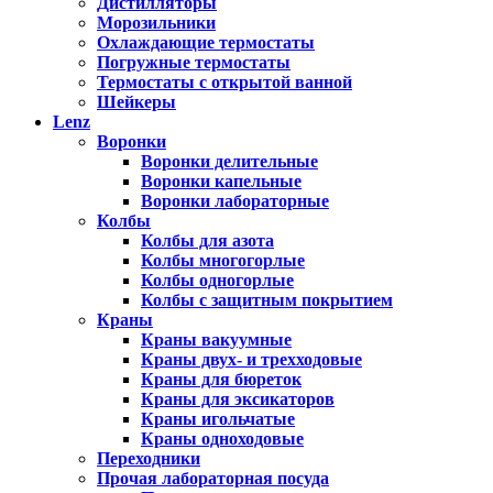
Дистилляторы
Морозильники
Охлаждающие термостаты
Погружные термостаты
Термостаты с открытой ванной
Шейкеры
Lenz
Воронки
Воронки делительные
Воронки капельные
Воронки лабораторные
Колбы
Колбы для азота
Колбы многогорлые
Колбы одногорлые
Колбы с защитным покрытием
Краны
Краны вакуумные
Краны двух- и трехходовые
Краны для бюреток
Краны для эксикаторов
Краны игольчатые
Краны одноходовые
Переходники
Прочая лабораторная посуда