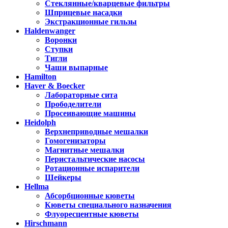
Стеклянные/кварцевые фильтры
Шприцевые насадки
Экстракционные гильзы
Haldenwanger
Воронки
Ступки
Тигли
Чаши выпарные
Hamilton
Haver & Boecker
Лабораторные сита
Прободелители
Просеивающие машины
Heidolph
Верхнеприводные мешалки
Гомогенизаторы
Магнитные мешалки
Перистальтические насосы
Ротационные испарители
Шейкеры
Hellma
Абсорбционные кюветы
Кюветы специального назначения
Флуоресцентные кюветы
Hirschmann