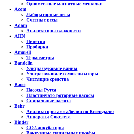
Одноместные магнитные мешалки
Acom
Лабораторные весы
Счетные весы
Adam
Анализаторы влажности
AHN
Пипетки
Пробирки
Amarell
Термометры
Bandelin
Ультразвуковые ванны
Ультразвуковые гомогенизаторы
Чистящие средства
Baosi
Насосы Рутса
Пластинчато-роторные насосы
Спиральные насосы
Behr
Анализаторы азота/белка по Кьельдалю
Аппараты Сокслета
Binder
CO2-инкубаторы
Вакуумные сушильные шкафы