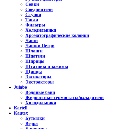
Совки
Соединители
Ступки
Тигли
Фильтры
Холодильники
Хроматографические колонки
Чаши
Чашки Петри
Шланги
Шпатели
Шприцы
Штативы и зажимы
Щипцы
Эксикаторы
Экстракторы
Julabo
Водяные бани
Жидкостные термостаты/охладители
Холодильники
Kartell
Kautex
Бутылки
Ведра
Канистры