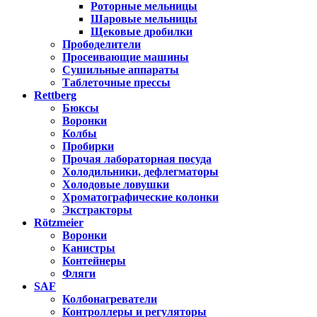
Роторные мельницы
Шаровые мельницы
Щековые дробилки
Прободелители
Просеивающие машины
Сушильные аппараты
Таблеточные прессы
Rettberg
Бюксы
Воронки
Колбы
Пробирки
Прочая лабораторная посуда
Холодильники, дефлегматоры
Холодовые ловушки
Хроматографические колонки
Экстракторы
Rötzmeier
Воронки
Канистры
Контейнеры
Фляги
SAF
Колбонагреватели
Контроллеры и регуляторы