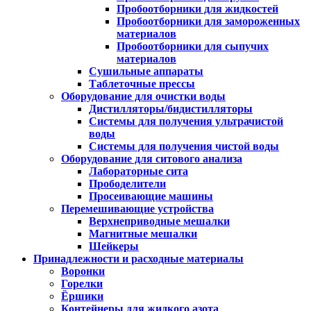
Пробоотборники для жидкостей
Пробоотборники для замороженных
материалов
Пробоотборники для сыпучих
материалов
Сушильные аппараты
Таблеточные прессы
Оборудование для очистки воды
Дистилляторы/бидистилляторы
Системы для получения ультрачистой
воды
Системы для получения чистой воды
Оборудование для ситового анализа
Лабораторные сита
Прободелители
Просеивающие машины
Перемешивающие устройства
Верхнеприводные мешалки
Магнитные мешалки
Шейкеры
Принадлежности и расходные материалы
Воронки
Горелки
Ёршики
Контейнеры для жидкого азота