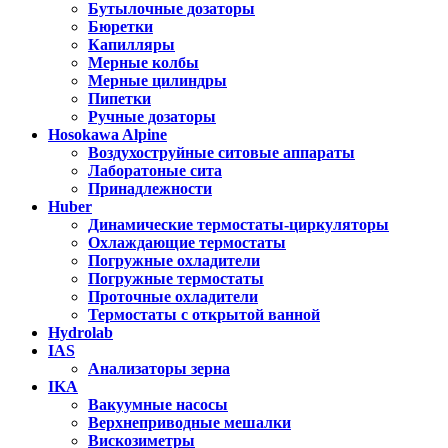
Бутылочные дозаторы
Бюретки
Капилляры
Мерные колбы
Мерные цилиндры
Пипетки
Ручные дозаторы
Hosokawa Alpine
Воздухоструйные ситовые аппараты
Лаборатоные сита
Принадлежности
Huber
Динамические термостаты-циркуляторы
Охлаждающие термостаты
Погружные охладители
Погружные термостаты
Проточные охладители
Термостаты с открытой ванной
Hydrolab
IAS
Анализаторы зерна
IKA
Вакуумные насосы
Верхнеприводные мешалки
Вискозиметры