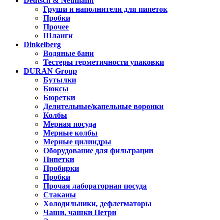
Deutsch & Neumann
Груши и наполнители для пипеток
Пробки
Прочее
Шланги
Dinkelberg
Водяные бани
Тестеры герметичности упаковки
DURAN Group
Бутылки
Бюксы
Бюретки
Делительные/капельные воронки
Колбы
Мерная посуда
Мерные колбы
Мерные цилиндры
Оборудование для фильтрации
Пипетки
Пробирки
Пробки
Прочая лабораторная посуда
Стаканы
Холодильники, дефлегматоры
Чаши, чашки Петри