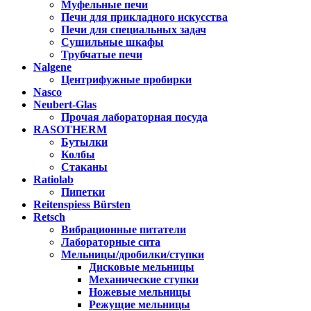
Муфельные печи
Печи для прикладного искусства
Печи для специальных задач
Сушильные шкафы
Трубчатые печи
Nalgene
Центрифужные пробирки
Nasco
Neubert-Glas
Прочая лабораторная посуда
RASOTHERM
Бутылки
Колбы
Стаканы
Ratiolab
Пипетки
Reitenspiess Bürsten
Retsch
Вибрационные питатели
Лабораторные сита
Мельницы/дробилки/ступки
Дисковые мельницы
Механические ступки
Ножевые мельницы
Режущие мельницы