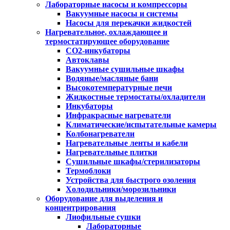
Лабораторные насосы и компрессоры
Вакуумные насосы и системы
Насосы для перекачки жидкостей
Нагревательное, охлаждающее и
термостатирующее оборудование
CO2-инкубаторы
Автоклавы
Вакуумные сушильные шкафы
Водяные/масляные бани
Высокотемпературные печи
Жидкостные термостаты/охладители
Инкубаторы
Инфракрасные нагреватели
Климатические/испытательные камеры
Колбонагреватели
Нагревательные ленты и кабели
Нагревательные плитки
Сушильные шкафы/стерилизаторы
Термоблоки
Устройства для быстрого озоления
Холодильники/морозильники
Оборудование для выделения и
концентрирования
Лиофильные сушки
Лабораторные