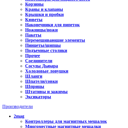
Корзины
Краны и клапаны
Крышки и пробки
Кюветы
Наконечники для пипеток
Ножницы/ножи
Пакеты
Перемешивающие элементы
Пинцеты/щипцы
Подъемные столики
Прочее
Соединители
Сосуды Дьюара
Холодовые ловушки
Шланги
Шпатели/совки
Шприцы
Штативы и зажимы
Эксикаторы
Производители
2mag
Контроллеры для магнитных мешалок
Многоместные магнитные мешалки