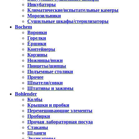
Инкубаторы
Климатические/испытательные камеры
Морозильники
Сушильные шкафы/стерилизаторы
Bochem
Воронки
Горелки
Ёршики
Контейнеры
Корзины
Ножницы/ножи
Пинцеты/щипцы
Подъемные столики
Прочее
Шпатели/совки
Штативы и зажимы
Bohlender
Колбы
Крышки и пробки
Перемешивающие элементы
Пробирки
Прочая лабораторная посуда
Стаканы
Шланги
Эксикаторы