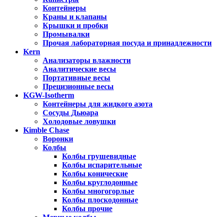
Контейнеры
Краны и клапаны
Крышки и пробки
Промывалки
Прочая лабораторная посуда и принадлежности
Kern
Анализаторы влажности
Аналитические весы
Портативные весы
Прецизионные весы
KGW-Isotherm
Контейнеры для жидкого азота
Сосуды Дьюара
Холодовые ловушки
Kimble Chase
Воронки
Колбы
Колбы грушевидные
Колбы испарительные
Колбы конические
Колбы круглодонные
Колбы многогорлые
Колбы плоскодонные
Колбы прочие