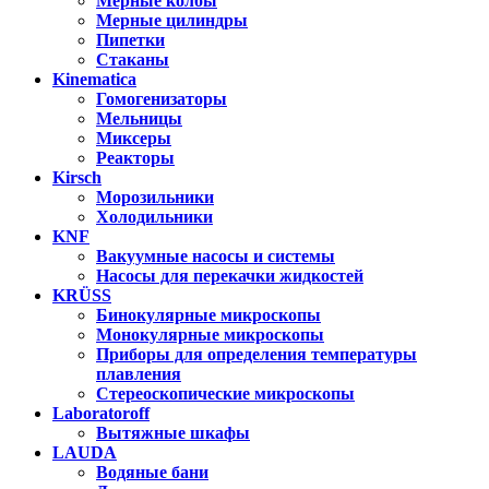
Мерные колбы
Мерные цилиндры
Пипетки
Стаканы
Kinematica
Гомогенизаторы
Мельницы
Миксеры
Реакторы
Kirsch
Морозильники
Холодильники
KNF
Вакуумные насосы и системы
Насосы для перекачки жидкостей
KRÜSS
Бинокулярные микроскопы
Монокулярные микроскопы
Приборы для определения температуры
плавления
Стереоскопические микроскопы
Laboratoroff
Вытяжные шкафы
LAUDA
Водяные бани