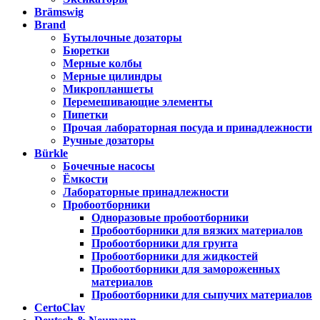
Brämswig
Brand
Бутылочные дозаторы
Бюретки
Мерные колбы
Мерные цилиндры
Микропланшеты
Перемешивающие элементы
Пипетки
Прочая лабораторная посуда и принадлежности
Ручные дозаторы
Bürkle
Бочечные насосы
Ёмкости
Лабораторные принадлежности
Пробоотборники
Одноразовые пробоотборники
Пробоотборники для вязких материалов
Пробоотборники для грунта
Пробоотборники для жидкостей
Пробоотборники для замороженных
материалов
Пробоотборники для сыпучих материалов
CertoClav