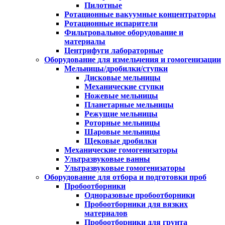
Пилотные
Ротационные вакуумные концентраторы
Ротационные испарители
Фильтровальное оборудование и
материалы
Центрифуги лабораторные
Оборудование для измельчения и гомогенизации
Мельницы/дробилки/ступки
Дисковые мельницы
Механические ступки
Ножевые мельницы
Планетарные мельницы
Режущие мельницы
Роторные мельницы
Шаровые мельницы
Щековые дробилки
Механические гомогенизаторы
Ультразвуковые ванны
Ультразвуковые гомогенизаторы
Оборудование для отбора и подготовки проб
Пробоотборники
Одноразовые пробоотборники
Пробоотборники для вязких
материалов
Пробоотборники для грунта