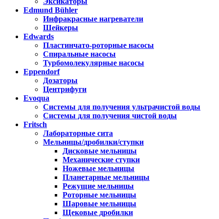
Эксикаторы
Edmund Bühler
Инфракрасные нагреватели
Шейкеры
Edwards
Пластинчато-роторные насосы
Спиральные насосы
Турбомолекулярные насосы
Eppendorf
Дозаторы
Центрифуги
Evoqua
Системы для получения ультрачистой воды
Системы для получения чистой воды
Fritsch
Лабораторные сита
Мельницы/дробилки/ступки
Дисковые мельницы
Механические ступки
Ножевые мельницы
Планетарные мельницы
Режущие мельницы
Роторные мельницы
Шаровые мельницы
Щековые дробилки