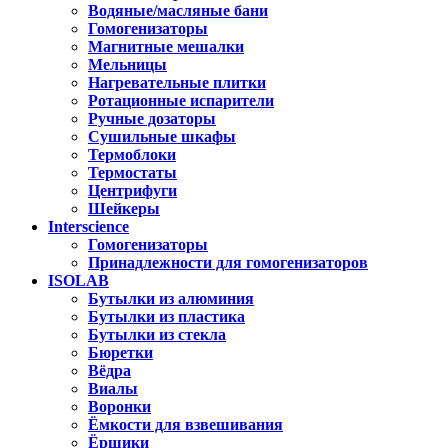
Водяные/масляные бани
Гомогенизаторы
Магнитные мешалки
Мельницы
Нагревательные плитки
Ротационные испарители
Ручные дозаторы
Сушильные шкафы
Термоблоки
Термостаты
Центрифуги
Шейкеры
Interscience
Гомогенизаторы
Принадлежности для гомогенизаторов
ISOLAB
Бутылки из алюминия
Бутылки из пластика
Бутылки из стекла
Бюретки
Вёдра
Виалы
Воронки
Ёмкости для взвешивания
Ёршики