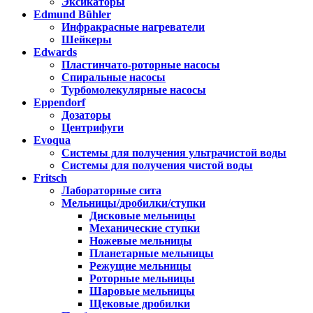
Эксикаторы
Edmund Bühler
Инфракрасные нагреватели
Шейкеры
Edwards
Пластинчато-роторные насосы
Спиральные насосы
Турбомолекулярные насосы
Eppendorf
Дозаторы
Центрифуги
Evoqua
Системы для получения ультрачистой воды
Системы для получения чистой воды
Fritsch
Лабораторные сита
Мельницы/дробилки/ступки
Дисковые мельницы
Механические ступки
Ножевые мельницы
Планетарные мельницы
Режущие мельницы
Роторные мельницы
Шаровые мельницы
Щековые дробилки