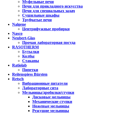
Муфельные печи
Печи для прикладного искусства
Печи для специальных задач
Сушильные шкафы
Трубчатые печи
Nalgene
Центрифужные пробирки
Nasco
Neubert-Glas
Прочая лабораторная посуда
RASOTHERM
Бутылки
Колбы
Стаканы
Ratiolab
Пипетки
Reitenspiess Bürsten
Retsch
Вибрационные питатели
Лабораторные сита
Мельницы/дробилки/ступки
Дисковые мельницы
Механические ступки
Ножевые мельницы
Режущие мельницы