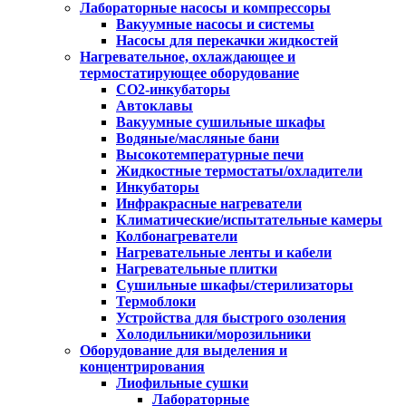
Лабораторные насосы и компрессоры
Вакуумные насосы и системы
Насосы для перекачки жидкостей
Нагревательное, охлаждающее и
термостатирующее оборудование
CO2-инкубаторы
Автоклавы
Вакуумные сушильные шкафы
Водяные/масляные бани
Высокотемпературные печи
Жидкостные термостаты/охладители
Инкубаторы
Инфракрасные нагреватели
Климатические/испытательные камеры
Колбонагреватели
Нагревательные ленты и кабели
Нагревательные плитки
Сушильные шкафы/стерилизаторы
Термоблоки
Устройства для быстрого озоления
Холодильники/морозильники
Оборудование для выделения и
концентрирования
Лиофильные сушки
Лабораторные