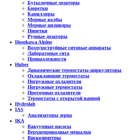
Бутылочные дозаторы
Бюретки
Капилляры
Мерные колбы
Мерные цилиндры
Пипетки
Ручные дозаторы
Hosokawa Alpine
Воздухоструйные ситовые аппараты
Лаборатоные сита
Принадлежности
Huber
Динамические термостаты-циркуляторы
Охлаждающие термостаты
Погружные охладители
Погружные термостаты
Проточные охладители
Термостаты с открытой ванной
Hydrolab
IAS
Анализаторы зерна
IKA
Вакуумные насосы
Верхнеприводные мешалки
Вискозиметры