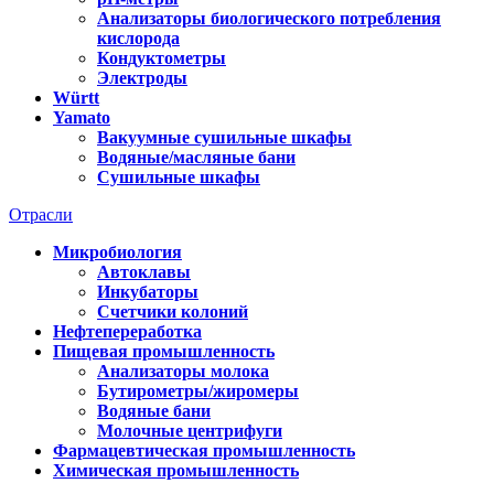
Анализаторы биологического потребления
кислорода
Кондуктометры
Электроды
Württ
Yamato
Вакуумные сушильные шкафы
Водяные/масляные бани
Сушильные шкафы
Отрасли
Микробиология
Автоклавы
Инкубаторы
Счетчики колоний
Нефтепереработка
Пищевая промышленность
Анализаторы молока
Бутирометры/жиромеры
Водяные бани
Молочные центрифуги
Фармацевтическая промышленность
Химическая промышленность