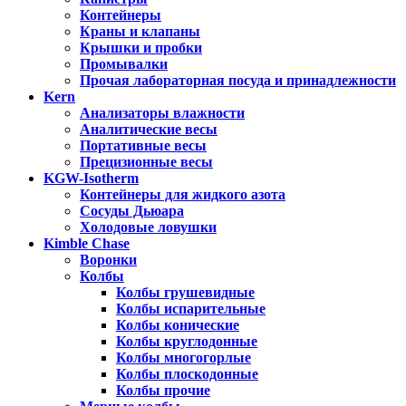
Контейнеры
Краны и клапаны
Крышки и пробки
Промывалки
Прочая лабораторная посуда и принадлежности
Kern
Анализаторы влажности
Аналитические весы
Портативные весы
Прецизионные весы
KGW-Isotherm
Контейнеры для жидкого азота
Сосуды Дьюара
Холодовые ловушки
Kimble Chase
Воронки
Колбы
Колбы грушевидные
Колбы испарительные
Колбы конические
Колбы круглодонные
Колбы многогорлые
Колбы плоскодонные
Колбы прочие