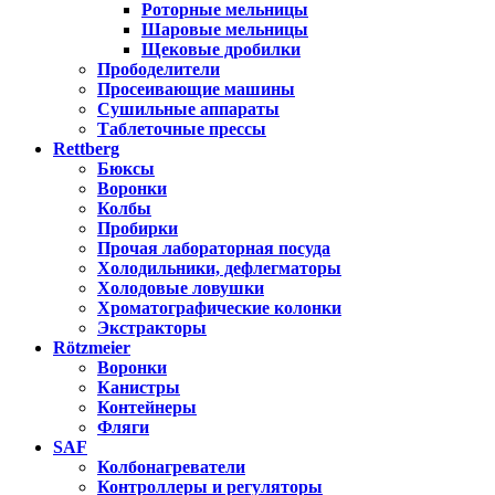
Роторные мельницы
Шаровые мельницы
Щековые дробилки
Прободелители
Просеивающие машины
Сушильные аппараты
Таблеточные прессы
Rettberg
Бюксы
Воронки
Колбы
Пробирки
Прочая лабораторная посуда
Холодильники, дефлегматоры
Холодовые ловушки
Хроматографические колонки
Экстракторы
Rötzmeier
Воронки
Канистры
Контейнеры
Фляги
SAF
Колбонагреватели
Контроллеры и регуляторы