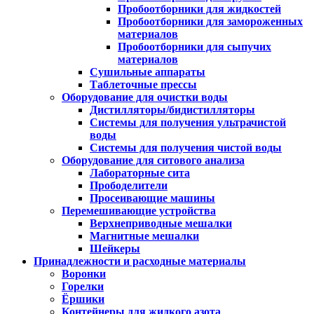
Пробоотборники для жидкостей
Пробоотборники для замороженных
материалов
Пробоотборники для сыпучих
материалов
Сушильные аппараты
Таблеточные прессы
Оборудование для очистки воды
Дистилляторы/бидистилляторы
Системы для получения ультрачистой
воды
Системы для получения чистой воды
Оборудование для ситового анализа
Лабораторные сита
Прободелители
Просеивающие машины
Перемешивающие устройства
Верхнеприводные мешалки
Магнитные мешалки
Шейкеры
Принадлежности и расходные материалы
Воронки
Горелки
Ёршики
Контейнеры для жидкого азота