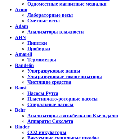
Одноместные магнитные мешалки
Acom
Лабораторные весы
Счетные весы
Adam
Анализаторы влажности
AHN
Пипетки
Пробирки
Amarell
Термометры
Bandelin
Ультразвуковые ванны
Ультразвуковые гомогенизаторы
Чистящие средства
Baosi
Насосы Рутса
Пластинчато-роторные насосы
Спиральные насосы
Behr
Анализаторы азота/белка по Кьельдалю
Аппараты Сокслета
Binder
CO2-инкубаторы
Вакуумные сушильные шкафы