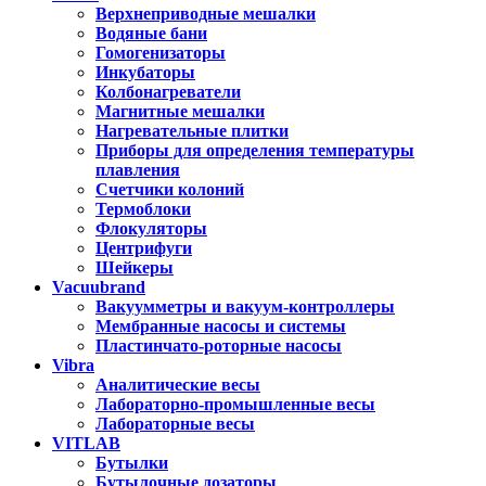
Верхнеприводные мешалки
Водяные бани
Гомогенизаторы
Инкубаторы
Колбонагреватели
Магнитные мешалки
Нагревательные плитки
Приборы для определения температуры
плавления
Счетчики колоний
Термоблоки
Флокуляторы
Центрифуги
Шейкеры
Vacuubrand
Вакуумметры и вакуум-контроллеры
Мембранные насосы и системы
Пластинчато-роторные насосы
Vibra
Аналитические весы
Лабораторно-промышленные весы
Лабораторные весы
VITLAB
Бутылки
Бутылочные дозаторы