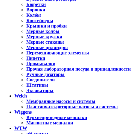
Бюретки
Воронки
Колбы
Контейнеры
Крышки и пробки
Мерные колбы
Мерные кружки
Мерные стаканы
Мерные цилиндры
Перемешивающие элементы
Пипетки
Промывалки
Прочая лабораторная посуда и принадлежности
Ручные дозаторы
Соединители
Штативы
Эксикаторы
Welch
Мембранные насосы и системы
Пластинчато-роторные насосы и системы
Wiggens
Верхнеприводные мешалки
Магнитные мешалки
WTW
pH-метры