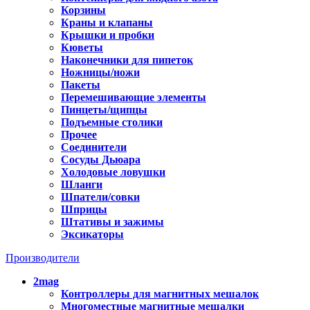
Корзины
Краны и клапаны
Крышки и пробки
Кюветы
Наконечники для пипеток
Ножницы/ножи
Пакеты
Перемешивающие элементы
Пинцеты/щипцы
Подъемные столики
Прочее
Соединители
Сосуды Дьюара
Холодовые ловушки
Шланги
Шпатели/совки
Шприцы
Штативы и зажимы
Эксикаторы
Производители
2mag
Контроллеры для магнитных мешалок
Многоместные магнитные мешалки