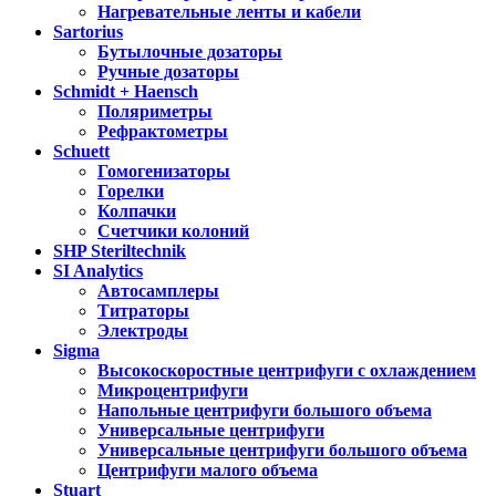
Нагревательные ленты и кабели
Sartorius
Бутылочные дозаторы
Ручные дозаторы
Schmidt + Haensch
Поляриметры
Рефрактометры
Schuett
Гомогенизаторы
Горелки
Колпачки
Счетчики колоний
SHP Steriltechnik
SI Analytics
Автосамплеры
Титраторы
Электроды
Sigma
Высокоскоростные центрифуги с охлаждением
Микроцентрифуги
Напольные центрифуги большого объема
Универсальные центрифуги
Универсальные центрифуги большого объема
Центрифуги малого объема
Stuart