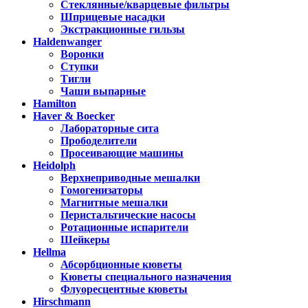
Стеклянные/кварцевые фильтры
Шприцевые насадки
Экстракционные гильзы
Haldenwanger
Воронки
Ступки
Тигли
Чаши выпарные
Hamilton
Haver & Boecker
Лабораторные сита
Прободелители
Просеивающие машины
Heidolph
Верхнеприводные мешалки
Гомогенизаторы
Магнитные мешалки
Перистальтические насосы
Ротационные испарители
Шейкеры
Hellma
Абсорбционные кюветы
Кюветы специального назначения
Флуоресцентные кюветы
Hirschmann