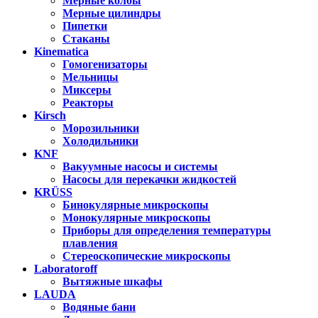
Мерные колбы
Мерные цилиндры
Пипетки
Стаканы
Kinematica
Гомогенизаторы
Мельницы
Миксеры
Реакторы
Kirsch
Морозильники
Холодильники
KNF
Вакуумные насосы и системы
Насосы для перекачки жидкостей
KRÜSS
Бинокулярные микроскопы
Монокулярные микроскопы
Приборы для определения температуры
плавления
Стереоскопические микроскопы
Laboratoroff
Вытяжные шкафы
LAUDA
Водяные бани