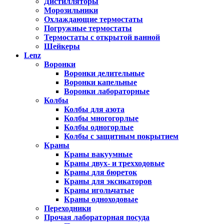
Дистилляторы
Морозильники
Охлаждающие термостаты
Погружные термостаты
Термостаты с открытой ванной
Шейкеры
Lenz
Воронки
Воронки делительные
Воронки капельные
Воронки лабораторные
Колбы
Колбы для азота
Колбы многогорлые
Колбы одногорлые
Колбы с защитным покрытием
Краны
Краны вакуумные
Краны двух- и трехходовые
Краны для бюреток
Краны для эксикаторов
Краны игольчатые
Краны одноходовые
Переходники
Прочая лабораторная посуда