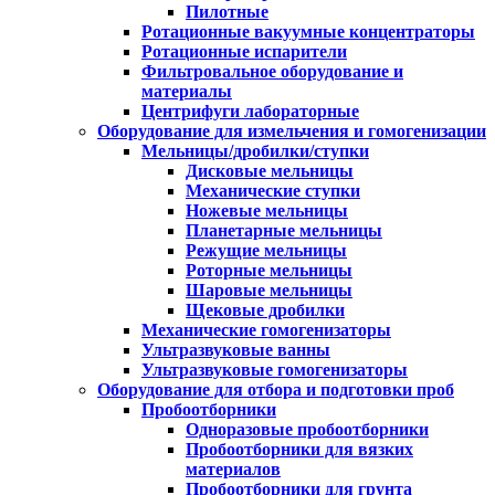
Пилотные
Ротационные вакуумные концентраторы
Ротационные испарители
Фильтровальное оборудование и
материалы
Центрифуги лабораторные
Оборудование для измельчения и гомогенизации
Мельницы/дробилки/ступки
Дисковые мельницы
Механические ступки
Ножевые мельницы
Планетарные мельницы
Режущие мельницы
Роторные мельницы
Шаровые мельницы
Щековые дробилки
Механические гомогенизаторы
Ультразвуковые ванны
Ультразвуковые гомогенизаторы
Оборудование для отбора и подготовки проб
Пробоотборники
Одноразовые пробоотборники
Пробоотборники для вязких
материалов
Пробоотборники для грунта