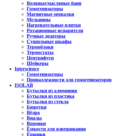
Водяные/масляные бани
Гомогенизаторы
Магнитные мешалки
Мельницы
Нагревательные плитки
Ротационные испарители
Ручные дозаторы
Сушильные шкафы
Термоблоки
Термостаты
Центрифуги
Шейкеры
Interscience
Гомогенизаторы
Принадлежности для гомогенизаторов
ISOLAB
Бутылки из алюминия
Бутылки из пластика
Бутылки из стекла
Бюретки
Вёдра
Виалы
Воронки
Ёмкости для взвешивания
Ёршики