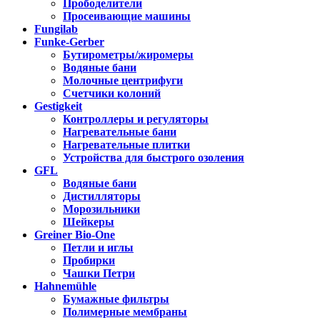
Прободелители
Просеивающие машины
Fungilab
Funke-Gerber
Бутирометры/жиромеры
Водяные бани
Молочные центрифуги
Счетчики колоний
Gestigkeit
Контроллеры и регуляторы
Нагревательные бани
Нагревательные плитки
Устройства для быстрого озоления
GFL
Водяные бани
Дистилляторы
Морозильники
Шейкеры
Greiner Bio-One
Петли и иглы
Пробирки
Чашки Петри
Hahnemühle
Бумажные фильтры
Полимерные мембраны