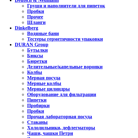
Deutsch & Neumann
Груши и наполнители для пипеток
Пробки
Прочее
Шланги
Dinkelberg
Водяные бани
Тестеры герметичности упаковки
DURAN Group
Бутылки
Бюксы
Бюретки
Делительные/капельные воронки
Колбы
Мерная посуда
Мерные колбы
Мерные цилиндры
Оборудование для фильтрации
Пипетки
Пробирки
Пробки
Прочая лабораторная посуда
Стаканы
Холодильники, дефлегматоры
Чаши, чашки Петри