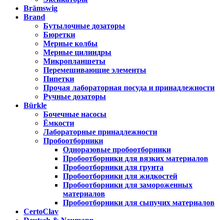
Brämswig
Brand
Бутылочные дозаторы
Бюретки
Мерные колбы
Мерные цилиндры
Микропланшеты
Перемешивающие элементы
Пипетки
Прочая лабораторная посуда и принадлежности
Ручные дозаторы
Bürkle
Бочечные насосы
Ёмкости
Лабораторные принадлежности
Пробоотборники
Одноразовые пробоотборники
Пробоотборники для вязких материалов
Пробоотборники для грунта
Пробоотборники для жидкостей
Пробоотборники для замороженных
материалов
Пробоотборники для сыпучих материалов
CertoClav