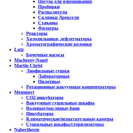
Посуда для взвешивания
Пробирки
Распылители
Склянки Дрекселя
Стаканы
Фильтры
Реакторы
Холодильники, дефлегматоры
Хроматографические колонки
Lutz
Бочечные насосы
Macherey-Nagel
Martin Christ
Лиофильные сушки
Лабораторные
Пилотные
Ротационные вакуумные концентраторы
Memmert
CO2-инкубаторы
Вакуумные сушильные шкафы
Водяные/масляные бани
Инкубаторы
Климатические/испытательные камеры
Сушильные шкафы/стерилизаторы
Nabertherm