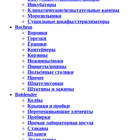
Инкубаторы
Климатические/испытательные камеры
Морозильники
Сушильные шкафы/стерилизаторы
Bochem
Воронки
Горелки
Ёршики
Контейнеры
Корзины
Ножницы/ножи
Пинцеты/щипцы
Подъемные столики
Прочее
Шпатели/совки
Штативы и зажимы
Bohlender
Колбы
Крышки и пробки
Перемешивающие элементы
Пробирки
Прочая лабораторная посуда
Стаканы
Шланги
Эксикаторы