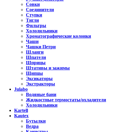
Совки
Соединители
Ступки
Тигли
Фильтры
Холодильники
Хроматографические колонки
Чаши
Чашки Петри
Шланги
Шпатели
Шприцы
Штативы и зажимы
Щипцы
Эксикаторы
Экстракторы
Julabo
Водяные бани
Жидкостные термостаты/охладители
Холодильники
Kartell
Kautex
Бутылки
Ведра
Канистры