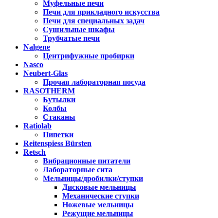
Муфельные печи
Печи для прикладного искусства
Печи для специальных задач
Сушильные шкафы
Трубчатые печи
Nalgene
Центрифужные пробирки
Nasco
Neubert-Glas
Прочая лабораторная посуда
RASOTHERM
Бутылки
Колбы
Стаканы
Ratiolab
Пипетки
Reitenspiess Bürsten
Retsch
Вибрационные питатели
Лабораторные сита
Мельницы/дробилки/ступки
Дисковые мельницы
Механические ступки
Ножевые мельницы
Режущие мельницы