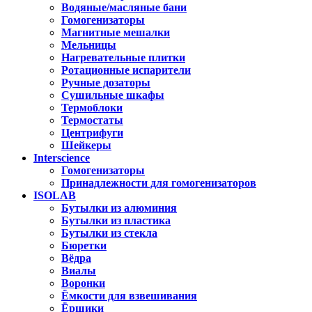
Водяные/масляные бани
Гомогенизаторы
Магнитные мешалки
Мельницы
Нагревательные плитки
Ротационные испарители
Ручные дозаторы
Сушильные шкафы
Термоблоки
Термостаты
Центрифуги
Шейкеры
Interscience
Гомогенизаторы
Принадлежности для гомогенизаторов
ISOLAB
Бутылки из алюминия
Бутылки из пластика
Бутылки из стекла
Бюретки
Вёдра
Виалы
Воронки
Ёмкости для взвешивания
Ёршики