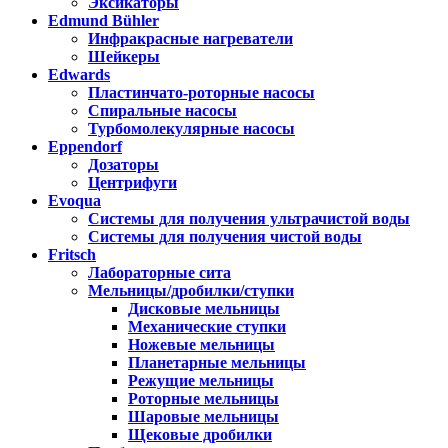
Эксикаторы
Edmund Bühler
Инфракрасные нагреватели
Шейкеры
Edwards
Пластинчато-роторные насосы
Спиральные насосы
Турбомолекулярные насосы
Eppendorf
Дозаторы
Центрифуги
Evoqua
Системы для получения ультрачистой воды
Системы для получения чистой воды
Fritsch
Лабораторные сита
Мельницы/дробилки/ступки
Дисковые мельницы
Механические ступки
Ножевые мельницы
Планетарные мельницы
Режущие мельницы
Роторные мельницы
Шаровые мельницы
Щековые дробилки