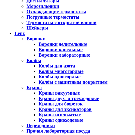
Дистилляторы
Морозильники
Охлаждающие термостаты
Погружные термостаты
Термостаты с открытой ванной
Шейкеры
Lenz
Воронки
Воронки делительные
Воронки капельные
Воронки лабораторные
Колбы
Колбы для азота
Колбы многогорлые
Колбы одногорлые
Колбы с защитным покрытием
Краны
Краны вакуумные
Краны двух- и трехходовые
Краны для бюреток
Краны для эксикаторов
Краны игольчатые
Краны одноходовые
Переходники
Прочая лабораторная посуда