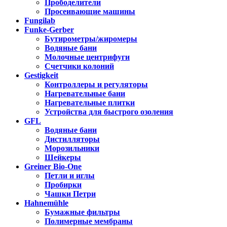
Прободелители
Просеивающие машины
Fungilab
Funke-Gerber
Бутирометры/жиромеры
Водяные бани
Молочные центрифуги
Счетчики колоний
Gestigkeit
Контроллеры и регуляторы
Нагревательные бани
Нагревательные плитки
Устройства для быстрого озоления
GFL
Водяные бани
Дистилляторы
Морозильники
Шейкеры
Greiner Bio-One
Петли и иглы
Пробирки
Чашки Петри
Hahnemühle
Бумажные фильтры
Полимерные мембраны