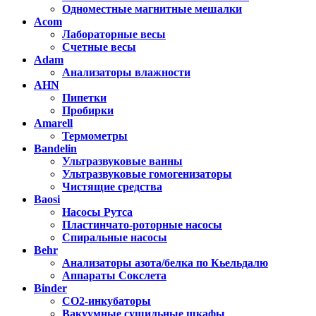
Одноместные магнитные мешалки
Acom
Лабораторные весы
Счетные весы
Adam
Анализаторы влажности
AHN
Пипетки
Пробирки
Amarell
Термометры
Bandelin
Ультразвуковые ванны
Ультразвуковые гомогенизаторы
Чистящие средства
Baosi
Насосы Рутса
Пластинчато-роторные насосы
Спиральные насосы
Behr
Анализаторы азота/белка по Кьельдалю
Аппараты Сокслета
Binder
CO2-инкубаторы
Вакуумные сушильные шкафы