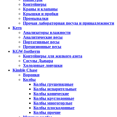
Контейнеры
Краны и клапаны
Крышки и пробки
Промывалки
Прочая лабораторная посуда и принадлежности
Kern
Анализаторы влажности
Аналитические весы
Портативные весы
Прецизионные весы
KGW-Isotherm
Контейнеры для жидкого азота
Сосуды Дьюара
Холодовые ловушки
Kimble Chase
Воронки
Колбы
Колбы грушевидные
Колбы испарительные
Колбы конические
Колбы круглодонные
Колбы многогорлые
Колбы плоскодонные
Колбы прочие