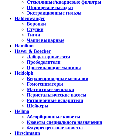
Стеклянные/кварцевые фильтры
Шприцевые насадки
Экстракционные гильзы
Haldenwanger
Воронки
Ступки
Тигли
Чаши выпарные
Hamilton
Haver & Boecker
Лабораторные сита
Прободелители
Просеивающие машины
Heidolph
Верхнеприводные мешалки
Гомогенизаторы
Магнитные мешалки
Перистальтические насосы
Ротационные испарители
Шейкеры
Hellma
Абсорбционные кюветы
Кюветы специального назначения
Флуоресцентные кюветы
Hirschmann