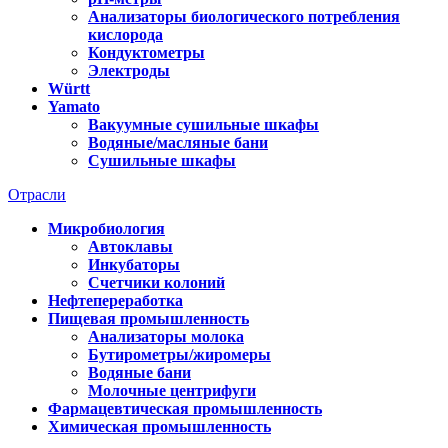
Анализаторы биологического потребления
кислорода
Кондуктометры
Электроды
Württ
Yamato
Вакуумные сушильные шкафы
Водяные/масляные бани
Сушильные шкафы
Отрасли
Микробиология
Автоклавы
Инкубаторы
Счетчики колоний
Нефтепереработка
Пищевая промышленность
Анализаторы молока
Бутирометры/жиромеры
Водяные бани
Молочные центрифуги
Фармацевтическая промышленность
Химическая промышленность