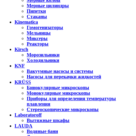
Мерные колбы
Мерные цилиндры
Пипетки
Стаканы
Kinematica
Гомогенизаторы
Мельницы
Миксеры
Реакторы
Kirsch
Морозильники
Холодильники
KNF
Вакуумные насосы и системы
Насосы для перекачки жидкостей
KRÜSS
Бинокулярные микроскопы
Монокулярные микроскопы
Приборы для определения температуры
плавления
Стереоскопические микроскопы
Laboratoroff
Вытяжные шкафы
LAUDA
Водяные бани