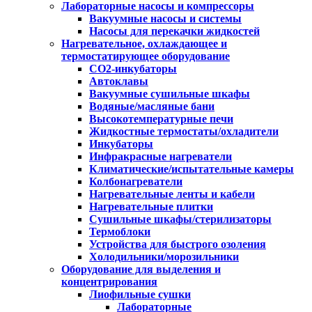
Лабораторные насосы и компрессоры
Вакуумные насосы и системы
Насосы для перекачки жидкостей
Нагревательное, охлаждающее и
термостатирующее оборудование
CO2-инкубаторы
Автоклавы
Вакуумные сушильные шкафы
Водяные/масляные бани
Высокотемпературные печи
Жидкостные термостаты/охладители
Инкубаторы
Инфракрасные нагреватели
Климатические/испытательные камеры
Колбонагреватели
Нагревательные ленты и кабели
Нагревательные плитки
Сушильные шкафы/стерилизаторы
Термоблоки
Устройства для быстрого озоления
Холодильники/морозильники
Оборудование для выделения и
концентрирования
Лиофильные сушки
Лабораторные