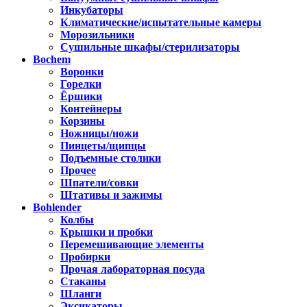
Инкубаторы
Климатические/испытательные камеры
Морозильники
Сушильные шкафы/стерилизаторы
Bochem
Воронки
Горелки
Ёршики
Контейнеры
Корзины
Ножницы/ножи
Пинцеты/щипцы
Подъемные столики
Прочее
Шпатели/совки
Штативы и зажимы
Bohlender
Колбы
Крышки и пробки
Перемешивающие элементы
Пробирки
Прочая лабораторная посуда
Стаканы
Шланги
Эксикаторы