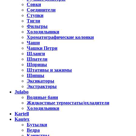
Совки
Соединители
Ступки
Тигли
Фильтры
Холодильники
Хроматографические колонки
Чаши
Чашки Петри
Шланги
Шпатели
Шприцы
Штативы и зажимы
Щипцы
Эксикаторы
Экстракторы
Julabo
Водяные бани
Жидкостные термостаты/охладители
Холодильники
Kartell
Kautex
Бутылки
Ведра
Канистры