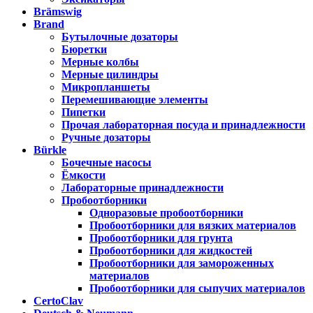
Brämswig
Brand
Бутылочные дозаторы
Бюретки
Мерные колбы
Мерные цилиндры
Микропланшеты
Перемешивающие элементы
Пипетки
Прочая лабораторная посуда и принадлежности
Ручные дозаторы
Bürkle
Бочечные насосы
Ёмкости
Лабораторные принадлежности
Пробоотборники
Одноразовые пробоотборники
Пробоотборники для вязких материалов
Пробоотборники для грунта
Пробоотборники для жидкостей
Пробоотборники для замороженных
материалов
Пробоотборники для сыпучих материалов
CertoClav