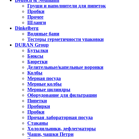
Deutsch & Neumann
Груши и наполнители для пипеток
Пробки
Прочее
Шланги
Dinkelberg
Водяные бани
Тестеры герметичности упаковки
DURAN Group
Бутылки
Бюксы
Бюретки
Делительные/капельные воронки
Колбы
Мерная посуда
Мерные колбы
Мерные цилиндры
Оборудование для фильтрации
Пипетки
Пробирки
Пробки
Прочая лабораторная посуда
Стаканы
Холодильники, дефлегматоры
Чаши, чашки Петри