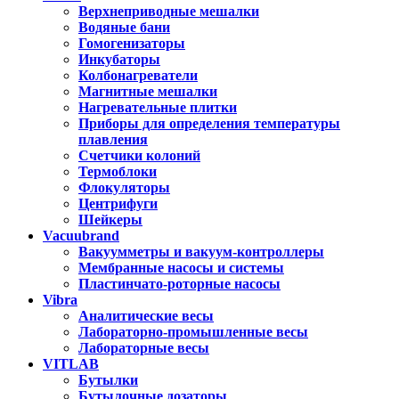
Верхнеприводные мешалки
Водяные бани
Гомогенизаторы
Инкубаторы
Колбонагреватели
Магнитные мешалки
Нагревательные плитки
Приборы для определения температуры
плавления
Счетчики колоний
Термоблоки
Флокуляторы
Центрифуги
Шейкеры
Vacuubrand
Вакуумметры и вакуум-контроллеры
Мембранные насосы и системы
Пластинчато-роторные насосы
Vibra
Аналитические весы
Лабораторно-промышленные весы
Лабораторные весы
VITLAB
Бутылки
Бутылочные дозаторы