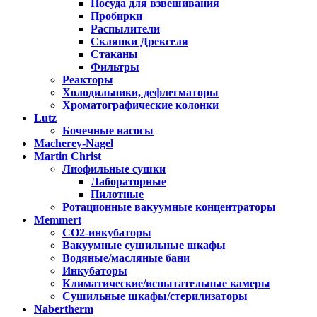
Посуда для взвешивания
Пробирки
Распылители
Склянки Дрекселя
Стаканы
Фильтры
Реакторы
Холодильники, дефлегматоры
Хроматографические колонки
Lutz
Бочечные насосы
Macherey-Nagel
Martin Christ
Лиофильные сушки
Лабораторные
Пилотные
Ротационные вакуумные концентраторы
Memmert
CO2-инкубаторы
Вакуумные сушильные шкафы
Водяные/масляные бани
Инкубаторы
Климатические/испытательные камеры
Сушильные шкафы/стерилизаторы
Nabertherm