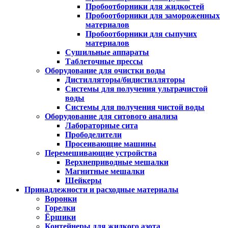
Пробоотборники для жидкостей
Пробоотборники для замороженных
материалов
Пробоотборники для сыпучих
материалов
Сушильные аппараты
Таблеточные прессы
Оборудование для очистки воды
Дистилляторы/бидистилляторы
Системы для получения ультрачистой
воды
Системы для получения чистой воды
Оборудование для ситового анализа
Лабораторные сита
Прободелители
Просеивающие машины
Перемешивающие устройства
Верхнеприводные мешалки
Магнитные мешалки
Шейкеры
Принадлежности и расходные материалы
Воронки
Горелки
Ёршики
Контейнеры для жидкого азота