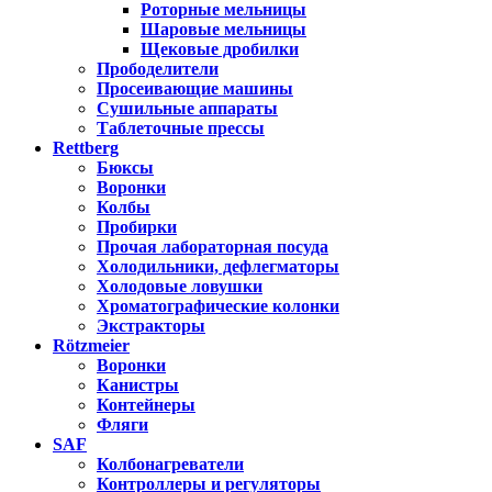
Роторные мельницы
Шаровые мельницы
Щековые дробилки
Прободелители
Просеивающие машины
Сушильные аппараты
Таблеточные прессы
Rettberg
Бюксы
Воронки
Колбы
Пробирки
Прочая лабораторная посуда
Холодильники, дефлегматоры
Холодовые ловушки
Хроматографические колонки
Экстракторы
Rötzmeier
Воронки
Канистры
Контейнеры
Фляги
SAF
Колбонагреватели
Контроллеры и регуляторы