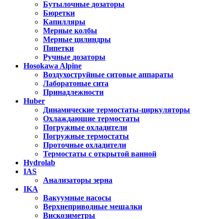
Бутылочные дозаторы
Бюретки
Капилляры
Мерные колбы
Мерные цилиндры
Пипетки
Ручные дозаторы
Hosokawa Alpine
Воздухоструйные ситовые аппараты
Лаборатоные сита
Принадлежности
Huber
Динамические термостаты-циркуляторы
Охлаждающие термостаты
Погружные охладители
Погружные термостаты
Проточные охладители
Термостаты с открытой ванной
Hydrolab
IAS
Анализаторы зерна
IKA
Вакуумные насосы
Верхнеприводные мешалки
Вискозиметры