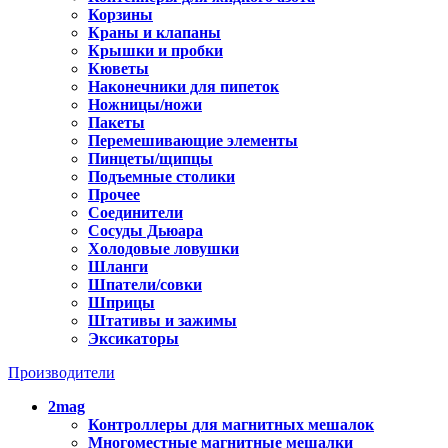
Корзины
Краны и клапаны
Крышки и пробки
Кюветы
Наконечники для пипеток
Ножницы/ножи
Пакеты
Перемешивающие элементы
Пинцеты/щипцы
Подъемные столики
Прочее
Соединители
Сосуды Дьюара
Холодовые ловушки
Шланги
Шпатели/совки
Шприцы
Штативы и зажимы
Эксикаторы
Производители
2mag
Контроллеры для магнитных мешалок
Многоместные магнитные мешалки