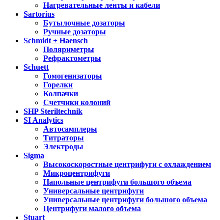
Нагревательные ленты и кабели
Sartorius
Бутылочные дозаторы
Ручные дозаторы
Schmidt + Haensch
Поляриметры
Рефрактометры
Schuett
Гомогенизаторы
Горелки
Колпачки
Счетчики колоний
SHP Steriltechnik
SI Analytics
Автосамплеры
Титраторы
Электроды
Sigma
Высокоскоростные центрифуги с охлаждением
Микроцентрифуги
Напольные центрифуги большого объема
Универсальные центрифуги
Универсальные центрифуги большого объема
Центрифуги малого объема
Stuart