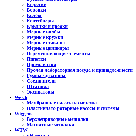
Бюретки
Воронки
Колбы
Контейнеры
Крышки и пробки
Мерные колбы
Мерные кружки
Мерные стаканы
Мерные цилиндры
Перемешивающие элементы
Пипетки
Промывалки
Прочая лабораторная посуда и принадлежности
Ручные дозаторы
Соединители
Штативы
Эксикаторы
Welch
Мембранные насосы и системы
Пластинчато-роторные насосы и системы
Wiggens
Верхнеприводные мешалки
Магнитные мешалки
WTW
pH-метры