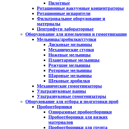
Пилотные
Ротационные вакуумные концентраторы
Ротационные испарители
Фильтровальное оборудование и
материалы
Центрифуги лабораторные
Оборудование для измельчения и гомогенизации
Мельницы/дробилки/ступки
Дисковые мельницы
Механические ступки
Ножевые мельницы
Планетарные мельницы
Режущие мельницы
Роторные мельницы
Шаровые мельницы
Щековые дробилки
Механические гомогенизаторы
Ультразвуковые ванны
Ультразвуковые гомогенизаторы
Оборудование для отбора и подготовки проб
Пробоотборники
Одноразовые пробоотборники
Пробоотборники для вязких
материалов
Пробоотборники для грунта