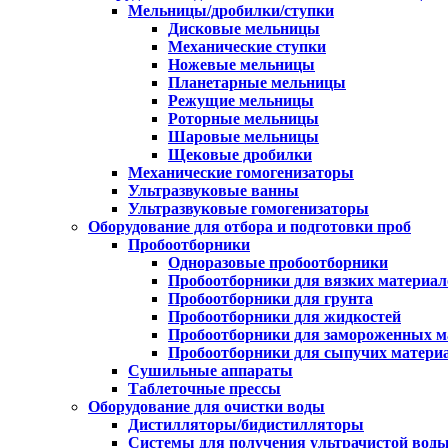
Мельницы/дробилки/ступки
Дисковые мельницы
Механические ступки
Ножевые мельницы
Планетарные мельницы
Режущие мельницы
Роторные мельницы
Шаровые мельницы
Щековые дробилки
Механические гомогенизаторы
Ультразвуковые ванны
Ультразвуковые гомогенизаторы
Оборудование для отбора и подготовки проб
Пробоотборники
Одноразовые пробоотборники
Пробоотборники для вязких материал
Пробоотборники для грунта
Пробоотборники для жидкостей
Пробоотборники для замороженных м
Пробоотборники для сыпучих матери
Сушильные аппараты
Таблеточные прессы
Оборудование для очистки воды
Дистилляторы/бидистилляторы
Системы для получения ультрачистой вод