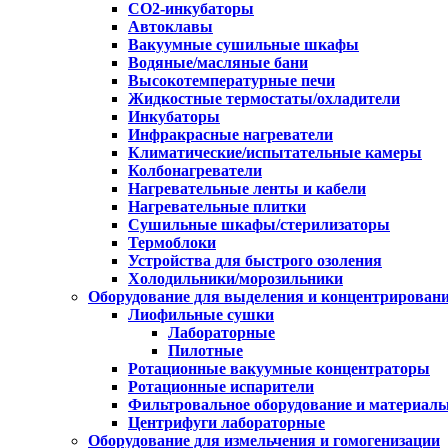
CO2-инкубаторы
Автоклавы
Вакуумные сушильные шкафы
Водяные/масляные бани
Высокотемпературные печи
Жидкостные термостаты/охладители
Инкубаторы
Инфракрасные нагреватели
Климатические/испытательные камеры
Колбонагреватели
Нагревательные ленты и кабели
Нагревательные плитки
Сушильные шкафы/стерилизаторы
Термоблоки
Устройства для быстрого озоления
Холодильники/морозильники
Оборудование для выделения и концентрирован
Лиофильные сушки
Лабораторные
Пилотные
Ротационные вакуумные концентраторы
Ротационные испарители
Фильтровальное оборудование и материал
Центрифуги лабораторные
Оборудование для измельчения и гомогенизации