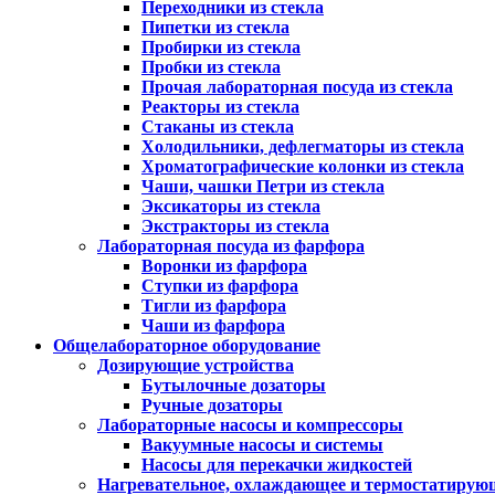
Переходники из стекла
Пипетки из стекла
Пробирки из стекла
Пробки из стекла
Прочая лабораторная посуда из стекла
Реакторы из стекла
Стаканы из стекла
Холодильники, дефлегматоры из стекла
Хроматографические колонки из стекла
Чаши, чашки Петри из стекла
Эксикаторы из стекла
Экстракторы из стекла
Лабораторная посуда из фарфора
Воронки из фарфора
Ступки из фарфора
Тигли из фарфора
Чаши из фарфора
Общелабораторное оборудование
Дозирующие устройства
Бутылочные дозаторы
Ручные дозаторы
Лабораторные насосы и компрессоры
Вакуумные насосы и системы
Насосы для перекачки жидкостей
Нагревательное, охлаждающее и термостатирую