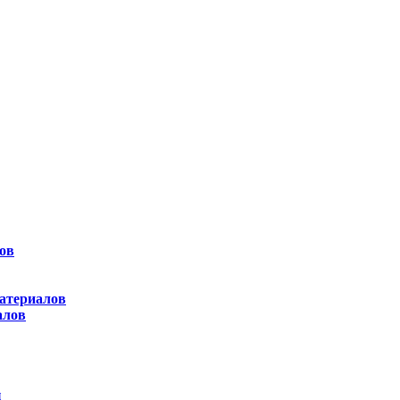
ов
атериалов
алов
ы