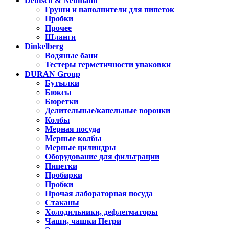
Deutsch & Neumann
Груши и наполнители для пипеток
Пробки
Прочее
Шланги
Dinkelberg
Водяные бани
Тестеры герметичности упаковки
DURAN Group
Бутылки
Бюксы
Бюретки
Делительные/капельные воронки
Колбы
Мерная посуда
Мерные колбы
Мерные цилиндры
Оборудование для фильтрации
Пипетки
Пробирки
Пробки
Прочая лабораторная посуда
Стаканы
Холодильники, дефлегматоры
Чаши, чашки Петри