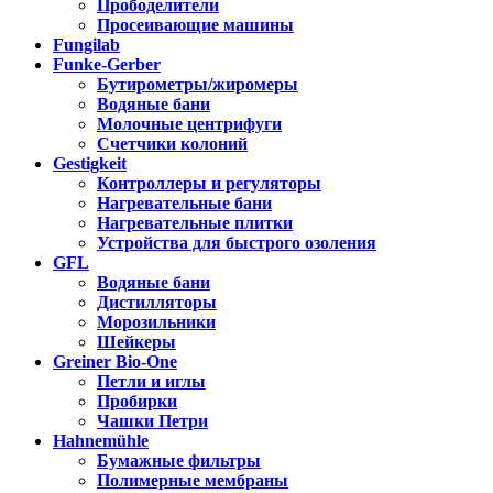
Прободелители
Просеивающие машины
Fungilab
Funke-Gerber
Бутирометры/жиромеры
Водяные бани
Молочные центрифуги
Счетчики колоний
Gestigkeit
Контроллеры и регуляторы
Нагревательные бани
Нагревательные плитки
Устройства для быстрого озоления
GFL
Водяные бани
Дистилляторы
Морозильники
Шейкеры
Greiner Bio-One
Петли и иглы
Пробирки
Чашки Петри
Hahnemühle
Бумажные фильтры
Полимерные мембраны