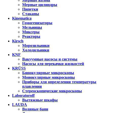
Мерные колбы
Мерные цилиндры
Пипетки
Стаканы
Kinematica
Гомогенизаторы
Мельницы
Миксеры
Реакторы
Kirsch
Морозильники
Холодильники
KNF
Вакуумные насосы и системы
Насосы для перекачки жидкостей
KRÜSS
Бинокулярные микроскопы
Монокулярные микроскопы
Приборы для определения температуры
плавления
Стереоскопические микроскопы
Laboratoroff
Вытяжные шкафы
LAUDA
Водяные бани