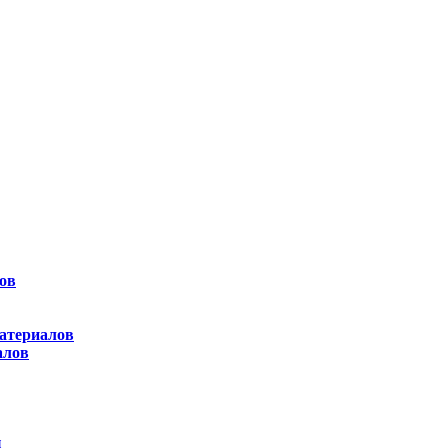
ов
атериалов
алов
ы