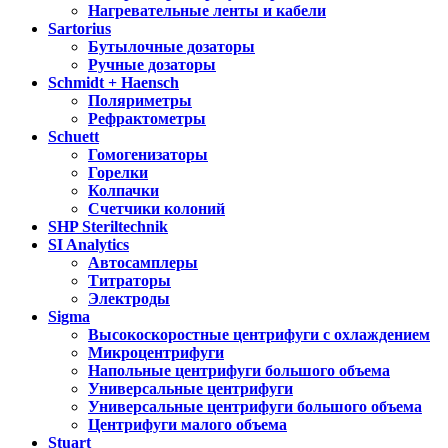
Нагревательные ленты и кабели
Sartorius
Бутылочные дозаторы
Ручные дозаторы
Schmidt + Haensch
Поляриметры
Рефрактометры
Schuett
Гомогенизаторы
Горелки
Колпачки
Счетчики колоний
SHP Steriltechnik
SI Analytics
Автосамплеры
Титраторы
Электроды
Sigma
Высокоскоростные центрифуги с охлаждением
Микроцентрифуги
Напольные центрифуги большого объема
Универсальные центрифуги
Универсальные центрифуги большого объема
Центрифуги малого объема
Stuart