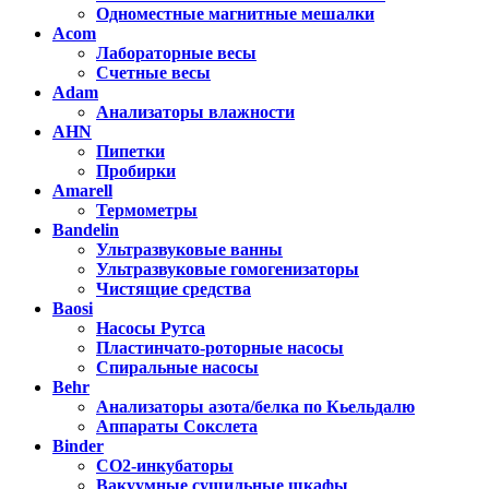
Одноместные магнитные мешалки
Acom
Лабораторные весы
Счетные весы
Adam
Анализаторы влажности
AHN
Пипетки
Пробирки
Amarell
Термометры
Bandelin
Ультразвуковые ванны
Ультразвуковые гомогенизаторы
Чистящие средства
Baosi
Насосы Рутса
Пластинчато-роторные насосы
Спиральные насосы
Behr
Анализаторы азота/белка по Кьельдалю
Аппараты Сокслета
Binder
CO2-инкубаторы
Вакуумные сушильные шкафы