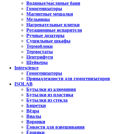
Водяные/масляные бани
Гомогенизаторы
Магнитные мешалки
Мельницы
Нагревательные плитки
Ротационные испарители
Ручные дозаторы
Сушильные шкафы
Термоблоки
Термостаты
Центрифуги
Шейкеры
Interscience
Гомогенизаторы
Принадлежности для гомогенизаторов
ISOLAB
Бутылки из алюминия
Бутылки из пластика
Бутылки из стекла
Бюретки
Вёдра
Виалы
Воронки
Ёмкости для взвешивания
Ёршики