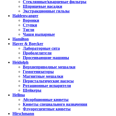
Стеклянные/кварцевые фильтры
Шприцевые насадки
Экстракционные гильзы
Haldenwanger
Воронки
Ступки
Тигли
Чаши выпарные
Hamilton
Haver & Boecker
Лабораторные сита
Прободелители
Просеивающие машины
Heidolph
Верхнеприводные мешалки
Гомогенизаторы
Магнитные мешалки
Перистальтические насосы
Ротационные испарители
Шейкеры
Hellma
Абсорбционные кюветы
Кюветы специального назначения
Флуоресцентные кюветы
Hirschmann