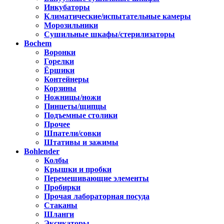
Инкубаторы
Климатические/испытательные камеры
Морозильники
Сушильные шкафы/стерилизаторы
Bochem
Воронки
Горелки
Ёршики
Контейнеры
Корзины
Ножницы/ножи
Пинцеты/щипцы
Подъемные столики
Прочее
Шпатели/совки
Штативы и зажимы
Bohlender
Колбы
Крышки и пробки
Перемешивающие элементы
Пробирки
Прочая лабораторная посуда
Стаканы
Шланги
Эксикаторы