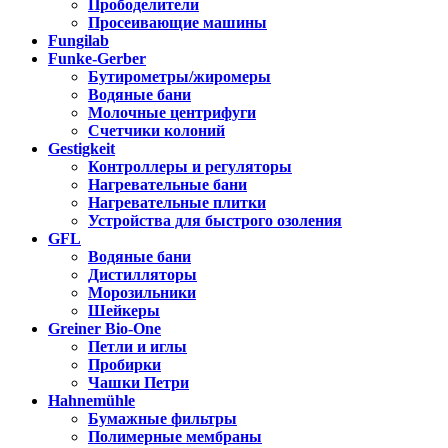
Прободелители
Просеивающие машины
Fungilab
Funke-Gerber
Бутирометры/жиромеры
Водяные бани
Молочные центрифуги
Счетчики колоний
Gestigkeit
Контроллеры и регуляторы
Нагревательные бани
Нагревательные плитки
Устройства для быстрого озоления
GFL
Водяные бани
Дистилляторы
Морозильники
Шейкеры
Greiner Bio-One
Петли и иглы
Пробирки
Чашки Петри
Hahnemühle
Бумажные фильтры
Полимерные мембраны