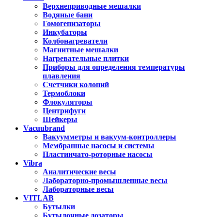
Верхнеприводные мешалки
Водяные бани
Гомогенизаторы
Инкубаторы
Колбонагреватели
Магнитные мешалки
Нагревательные плитки
Приборы для определения температуры
плавления
Счетчики колоний
Термоблоки
Флокуляторы
Центрифуги
Шейкеры
Vacuubrand
Вакуумметры и вакуум-контроллеры
Мембранные насосы и системы
Пластинчато-роторные насосы
Vibra
Аналитические весы
Лабораторно-промышленные весы
Лабораторные весы
VITLAB
Бутылки
Бутылочные дозаторы