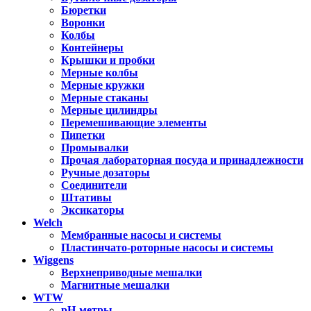
Бюретки
Воронки
Колбы
Контейнеры
Крышки и пробки
Мерные колбы
Мерные кружки
Мерные стаканы
Мерные цилиндры
Перемешивающие элементы
Пипетки
Промывалки
Прочая лабораторная посуда и принадлежности
Ручные дозаторы
Соединители
Штативы
Эксикаторы
Welch
Мембранные насосы и системы
Пластинчато-роторные насосы и системы
Wiggens
Верхнеприводные мешалки
Магнитные мешалки
WTW
pH-метры