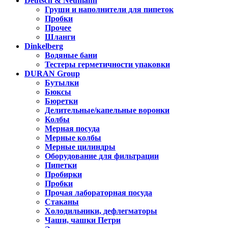
Deutsch & Neumann
Груши и наполнители для пипеток
Пробки
Прочее
Шланги
Dinkelberg
Водяные бани
Тестеры герметичности упаковки
DURAN Group
Бутылки
Бюксы
Бюретки
Делительные/капельные воронки
Колбы
Мерная посуда
Мерные колбы
Мерные цилиндры
Оборудование для фильтрации
Пипетки
Пробирки
Пробки
Прочая лабораторная посуда
Стаканы
Холодильники, дефлегматоры
Чаши, чашки Петри