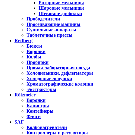
Роторные мельницы
Шаровые мельницы
Щековые дробилки
Прободелители
Просеивающие машины
Сушильные аппараты
Таблеточные прессы
Rettberg
Бюксы
Воронки
Колбы
Пробирки
Прочая лабораторная посуда
Холодильники, дефлегматоры
Холодовые ловушки
Хроматографические колонки
Экстракторы
Rötzmeier
Воронки
Канистры
Контейнеры
Фляги
SAF
Колбонагреватели
Контроллеры и регуляторы