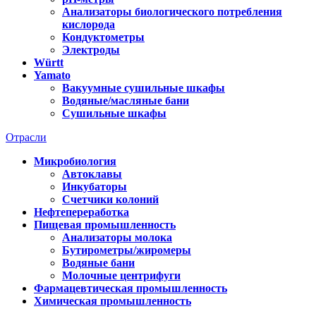
Анализаторы биологического потребления
кислорода
Кондуктометры
Электроды
Württ
Yamato
Вакуумные сушильные шкафы
Водяные/масляные бани
Сушильные шкафы
Отрасли
Микробиология
Автоклавы
Инкубаторы
Счетчики колоний
Нефтепереработка
Пищевая промышленность
Анализаторы молока
Бутирометры/жиромеры
Водяные бани
Молочные центрифуги
Фармацевтическая промышленность
Химическая промышленность