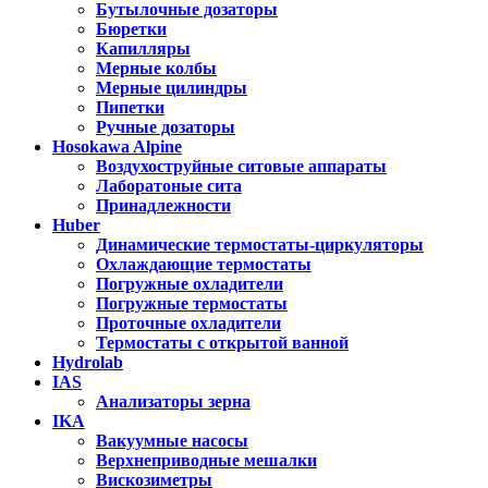
Бутылочные дозаторы
Бюретки
Капилляры
Мерные колбы
Мерные цилиндры
Пипетки
Ручные дозаторы
Hosokawa Alpine
Воздухоструйные ситовые аппараты
Лаборатоные сита
Принадлежности
Huber
Динамические термостаты-циркуляторы
Охлаждающие термостаты
Погружные охладители
Погружные термостаты
Проточные охладители
Термостаты с открытой ванной
Hydrolab
IAS
Анализаторы зерна
IKA
Вакуумные насосы
Верхнеприводные мешалки
Вискозиметры