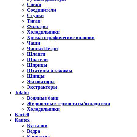
Совки
Соединители
Ступки
Тигли
Фильтры
Холодильники
Хроматографические колонки
Чаши
Чашки Петри
Шланги
Шпатели
Шприцы
Штативы и зажимы
Щипцы
Эксикаторы
Экстракторы
Julabo
Водяные бани
Жидкостные термостаты/охладители
Холодильники
Kartell
Kautex
Бутылки
Ведра
Канистры