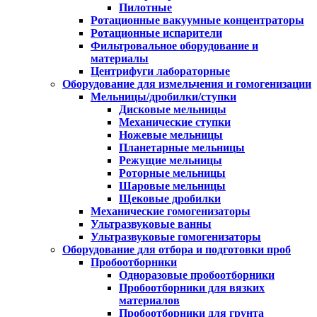
Пилотные
Ротационные вакуумные концентраторы
Ротационные испарители
Фильтровальное оборудование и
материалы
Центрифуги лабораторные
Оборудование для измельчения и гомогенизации
Мельницы/дробилки/ступки
Дисковые мельницы
Механические ступки
Ножевые мельницы
Планетарные мельницы
Режущие мельницы
Роторные мельницы
Шаровые мельницы
Щековые дробилки
Механические гомогенизаторы
Ультразвуковые ванны
Ультразвуковые гомогенизаторы
Оборудование для отбора и подготовки проб
Пробоотборники
Одноразовые пробоотборники
Пробоотборники для вязких
материалов
Пробоотборники для грунта