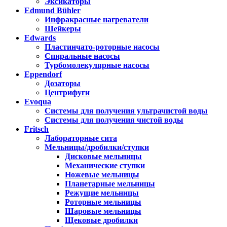
Эксикаторы
Edmund Bühler
Инфракрасные нагреватели
Шейкеры
Edwards
Пластинчато-роторные насосы
Спиральные насосы
Турбомолекулярные насосы
Eppendorf
Дозаторы
Центрифуги
Evoqua
Системы для получения ультрачистой воды
Системы для получения чистой воды
Fritsch
Лабораторные сита
Мельницы/дробилки/ступки
Дисковые мельницы
Механические ступки
Ножевые мельницы
Планетарные мельницы
Режущие мельницы
Роторные мельницы
Шаровые мельницы
Щековые дробилки