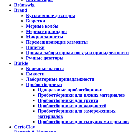
Brämswig
Brand
Бутылочные дозаторы
Бюретки
Мерные колбы
Мерные цилиндры
Микропланшеты
Перемешивающие элементы
Пипетки
Прочая лабораторная посуда и принадлежности
Ручные дозаторы
Bürkle
Бочечные насосы
Ёмкости
Лабораторные принадлежности
Пробоотборники
Одноразовые пробоотборники
Пробоотборники для вязких материалов
Пробоотборники для грунта
Пробоотборники для жидкостей
Пробоотборники для замороженных
материалов
Пробоотборники для сыпучих материалов
CertoClav