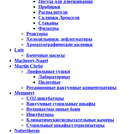
Посуда для взвешивания
Пробирки
Распылители
Склянки Дрекселя
Стаканы
Фильтры
Реакторы
Холодильники, дефлегматоры
Хроматографические колонки
Lutz
Бочечные насосы
Macherey-Nagel
Martin Christ
Лиофильные сушки
Лабораторные
Пилотные
Ротационные вакуумные концентраторы
Memmert
CO2-инкубаторы
Вакуумные сушильные шкафы
Водяные/масляные бани
Инкубаторы
Климатические/испытательные камеры
Сушильные шкафы/стерилизаторы
Nabertherm