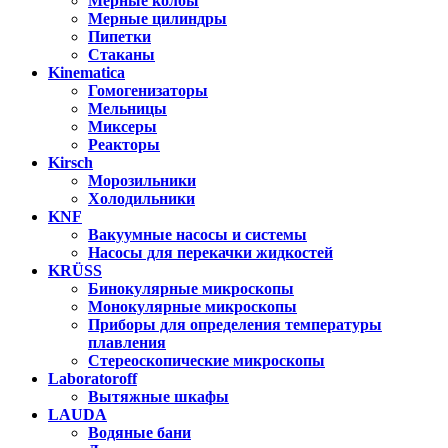
Мерные колбы
Мерные цилиндры
Пипетки
Стаканы
Kinematica
Гомогенизаторы
Мельницы
Миксеры
Реакторы
Kirsch
Морозильники
Холодильники
KNF
Вакуумные насосы и системы
Насосы для перекачки жидкостей
KRÜSS
Бинокулярные микроскопы
Монокулярные микроскопы
Приборы для определения температуры
плавления
Стереоскопические микроскопы
Laboratoroff
Вытяжные шкафы
LAUDA
Водяные бани