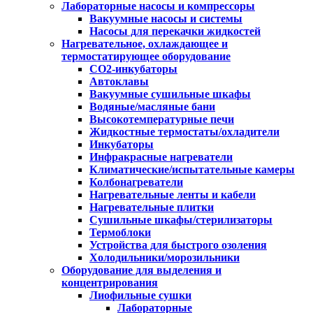
Лабораторные насосы и компрессоры
Вакуумные насосы и системы
Насосы для перекачки жидкостей
Нагревательное, охлаждающее и
термостатирующее оборудование
CO2-инкубаторы
Автоклавы
Вакуумные сушильные шкафы
Водяные/масляные бани
Высокотемпературные печи
Жидкостные термостаты/охладители
Инкубаторы
Инфракрасные нагреватели
Климатические/испытательные камеры
Колбонагреватели
Нагревательные ленты и кабели
Нагревательные плитки
Сушильные шкафы/стерилизаторы
Термоблоки
Устройства для быстрого озоления
Холодильники/морозильники
Оборудование для выделения и
концентрирования
Лиофильные сушки
Лабораторные