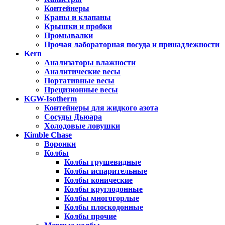
Контейнеры
Краны и клапаны
Крышки и пробки
Промывалки
Прочая лабораторная посуда и принадлежности
Kern
Анализаторы влажности
Аналитические весы
Портативные весы
Прецизионные весы
KGW-Isotherm
Контейнеры для жидкого азота
Сосуды Дьюара
Холодовые ловушки
Kimble Chase
Воронки
Колбы
Колбы грушевидные
Колбы испарительные
Колбы конические
Колбы круглодонные
Колбы многогорлые
Колбы плоскодонные
Колбы прочие