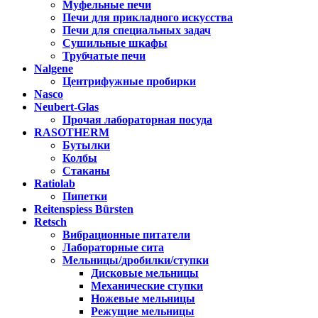
Муфельные печи
Печи для прикладного искусства
Печи для специальных задач
Сушильные шкафы
Трубчатые печи
Nalgene
Центрифужные пробирки
Nasco
Neubert-Glas
Прочая лабораторная посуда
RASOTHERM
Бутылки
Колбы
Стаканы
Ratiolab
Пипетки
Reitenspiess Bürsten
Retsch
Вибрационные питатели
Лабораторные сита
Мельницы/дробилки/ступки
Дисковые мельницы
Механические ступки
Ножевые мельницы
Режущие мельницы