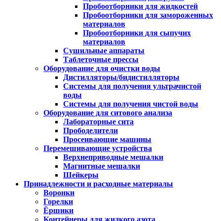
Пробоотборники для жидкостей
Пробоотборники для замороженных
материалов
Пробоотборники для сыпучих
материалов
Сушильные аппараты
Таблеточные прессы
Оборудование для очистки воды
Дистилляторы/бидистилляторы
Системы для получения ультрачистой
воды
Системы для получения чистой воды
Оборудование для ситового анализа
Лабораторные сита
Прободелители
Просеивающие машины
Перемешивающие устройства
Верхнеприводные мешалки
Магнитные мешалки
Шейкеры
Принадлежности и расходные материалы
Воронки
Горелки
Ёршики
Контейнеры для жидкого азота