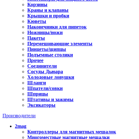
Корзины
Краны и клапаны
Крышки и пробки
Кюветы
Наконечники для пипеток
Ножницы/ножи
Пакеты
Перемешивающие элементы
Пинцеты/щипцы
Подъемные столики
Прочее
Соединители
Сосуды Дьюара
Холодовые ловушки
Шланги
Шпатели/совки
Шприцы
Штативы и зажимы
Эксикаторы
Производители
2mag
Контроллеры для магнитных мешалок
Многоместные магнитные мешалки