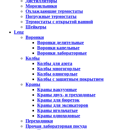
Дистилляторы
Морозильники
Охлаждающие термостаты
Погружные термостаты
Термостаты с открытой ванной
Шейкеры
Lenz
Воронки
Воронки делительные
Воронки капельные
Воронки лабораторные
Колбы
Колбы для азота
Колбы многогорлые
Колбы одногорлые
Колбы с защитным покрытием
Краны
Краны вакуумные
Краны двух- и трехходовые
Краны для бюреток
Краны для эксикаторов
Краны игольчатые
Краны одноходовые
Переходники
Прочая лабораторная посуда