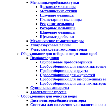
Мельницы/дробилки/ступки
Дисковые мельницы
Механические ступки
Ножевые мельницы
Планетарные мельницы
Режущие мельницы
Роторные мельницы
Шаровые мельницы
Щековые дробилки
Механические гомогенизаторы
Ультразвуковые ванны
Ультразвуковые гомогенизаторы
Оборудование для отбора и подготовки проб
Пробоотборники
Одноразовые пробоотборники
Пробоотборники для вязких материал
Пробоотборники для грунта
Пробоотборники для жидкостей
Пробоотборники для замороженных м
Пробоотборники для сыпучих матери
Сушильные аппараты
Таблеточные прессы
Оборудование для очистки воды
Дистилляторы/бидистилляторы
Системы для получения ультрачистой вод