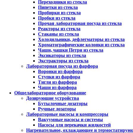
Переходники из стекла
Пипетки из стекла
Пробирки из стекла
Пробки из стекла
Прочая лабораторная посуда из стекла
Реакторы из стекла
Стаканы из стекла
Холодильники, дефлегматоры из стекла
Хроматографические колонки из стекла
Чаши, чашки Петри из стекла
Эксикаторы из стекла
Экстракторы из стекла
Лабораторная посуда из фарфора
Воронки из фарфора
Ступки из фарфора
Тигли из фарфора
Чаши из фарфора
Общелабораторное оборудование
Дозирующие устройства
Бутылочные дозаторы
Ручные дозаторы
Лабораторные насосы и компрессоры
Вакуумные насосы и системы
Насосы для перекачки жидкостей
Нагревательное, охлаждающее и термостатирую