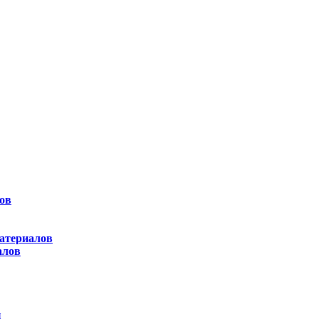
ов
атериалов
алов
ы