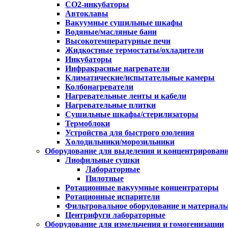
CO2-инкубаторы
Автоклавы
Вакуумные сушильные шкафы
Водяные/масляные бани
Высокотемпературные печи
Жидкостные термостаты/охладители
Инкубаторы
Инфракрасные нагреватели
Климатические/испытательные камеры
Колбонагреватели
Нагревательные ленты и кабели
Нагревательные плитки
Сушильные шкафы/стерилизаторы
Термоблоки
Устройства для быстрого озоления
Холодильники/морозильники
Оборудование для выделения и концентрирован
Лиофильные сушки
Лабораторные
Пилотные
Ротационные вакуумные концентраторы
Ротационные испарители
Фильтровальное оборудование и материал
Центрифуги лабораторные
Оборудование для измельчения и гомогенизации