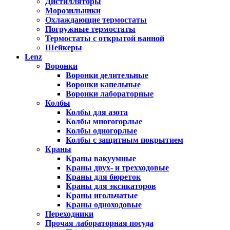
Дистилляторы
Морозильники
Охлаждающие термостаты
Погружные термостаты
Термостаты с открытой ванной
Шейкеры
Lenz
Воронки
Воронки делительные
Воронки капельные
Воронки лабораторные
Колбы
Колбы для азота
Колбы многогорлые
Колбы одногорлые
Колбы с защитным покрытием
Краны
Краны вакуумные
Краны двух- и трехходовые
Краны для бюреток
Краны для эксикаторов
Краны игольчатые
Краны одноходовые
Переходники
Прочая лабораторная посуда