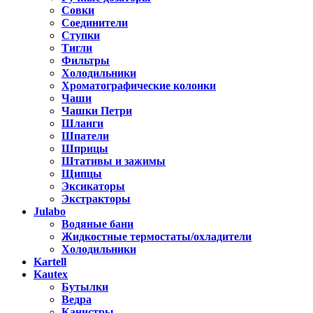
Совки
Соединители
Ступки
Тигли
Фильтры
Холодильники
Хроматографические колонки
Чаши
Чашки Петри
Шланги
Шпатели
Шприцы
Штативы и зажимы
Щипцы
Эксикаторы
Экстракторы
Julabo
Водяные бани
Жидкостные термостаты/охладители
Холодильники
Kartell
Kautex
Бутылки
Ведра
Канистры