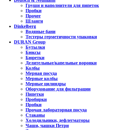
Deutsch & Neumann
Груши и наполнители для пипеток
Пробки
Прочее
Шланги
Dinkelberg
Водяные бани
Тестеры герметичности упаковки
DURAN Group
Бутылки
Бюксы
Бюретки
Делительные/капельные воронки
Колбы
Мерная посуда
Мерные колбы
Мерные цилиндры
Оборудование для фильтрации
Пипетки
Пробирки
Пробки
Прочая лабораторная посуда
Стаканы
Холодильники, дефлегматоры
Чаши, чашки Петри