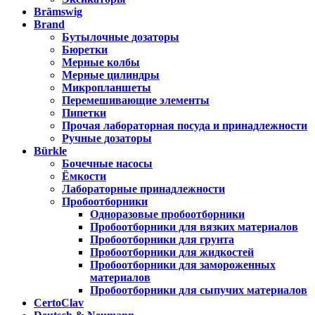
Brämswig
Brand
Бутылочные дозаторы
Бюретки
Мерные колбы
Мерные цилиндры
Микропланшеты
Перемешивающие элементы
Пипетки
Прочая лабораторная посуда и принадлежности
Ручные дозаторы
Bürkle
Бочечные насосы
Ёмкости
Лабораторные принадлежности
Пробоотборники
Одноразовые пробоотборники
Пробоотборники для вязких материалов
Пробоотборники для грунта
Пробоотборники для жидкостей
Пробоотборники для замороженных
материалов
Пробоотборники для сыпучих материалов
CertoClav