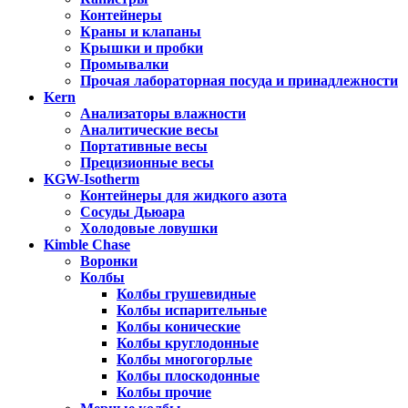
Контейнеры
Краны и клапаны
Крышки и пробки
Промывалки
Прочая лабораторная посуда и принадлежности
Kern
Анализаторы влажности
Аналитические весы
Портативные весы
Прецизионные весы
KGW-Isotherm
Контейнеры для жидкого азота
Сосуды Дьюара
Холодовые ловушки
Kimble Chase
Воронки
Колбы
Колбы грушевидные
Колбы испарительные
Колбы конические
Колбы круглодонные
Колбы многогорлые
Колбы плоскодонные
Колбы прочие