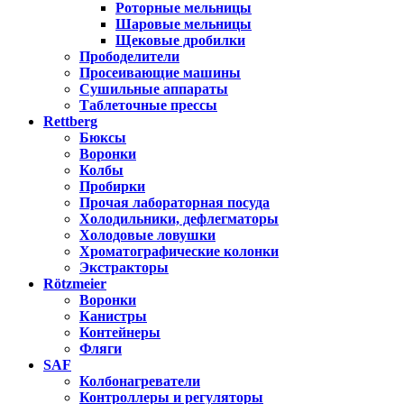
Роторные мельницы
Шаровые мельницы
Щековые дробилки
Прободелители
Просеивающие машины
Сушильные аппараты
Таблеточные прессы
Rettberg
Бюксы
Воронки
Колбы
Пробирки
Прочая лабораторная посуда
Холодильники, дефлегматоры
Холодовые ловушки
Хроматографические колонки
Экстракторы
Rötzmeier
Воронки
Канистры
Контейнеры
Фляги
SAF
Колбонагреватели
Контроллеры и регуляторы