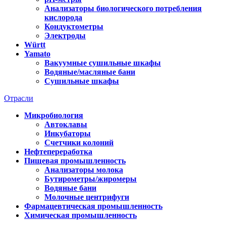
Анализаторы биологического потребления
кислорода
Кондуктометры
Электроды
Württ
Yamato
Вакуумные сушильные шкафы
Водяные/масляные бани
Сушильные шкафы
Отрасли
Микробиология
Автоклавы
Инкубаторы
Счетчики колоний
Нефтепереработка
Пищевая промышленность
Анализаторы молока
Бутирометры/жиромеры
Водяные бани
Молочные центрифуги
Фармацевтическая промышленность
Химическая промышленность