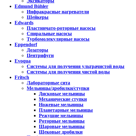
Эксикаторы
Edmund Bühler
Инфракрасные нагреватели
Шейкеры
Edwards
Пластинчато-роторные насосы
Спиральные насосы
Турбомолекулярные насосы
Eppendorf
Дозаторы
Центрифуги
Evoqua
Системы для получения ультрачистой воды
Системы для получения чистой воды
Fritsch
Лабораторные сита
Мельницы/дробилки/ступки
Дисковые мельницы
Механические ступки
Ножевые мельницы
Планетарные мельницы
Режущие мельницы
Роторные мельницы
Шаровые мельницы
Щековые дробилки