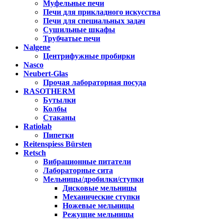
Муфельные печи
Печи для прикладного искусства
Печи для специальных задач
Сушильные шкафы
Трубчатые печи
Nalgene
Центрифужные пробирки
Nasco
Neubert-Glas
Прочая лабораторная посуда
RASOTHERM
Бутылки
Колбы
Стаканы
Ratiolab
Пипетки
Reitenspiess Bürsten
Retsch
Вибрационные питатели
Лабораторные сита
Мельницы/дробилки/ступки
Дисковые мельницы
Механические ступки
Ножевые мельницы
Режущие мельницы