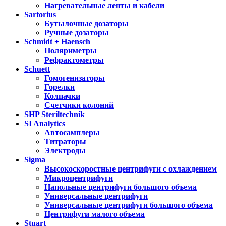
Нагревательные ленты и кабели
Sartorius
Бутылочные дозаторы
Ручные дозаторы
Schmidt + Haensch
Поляриметры
Рефрактометры
Schuett
Гомогенизаторы
Горелки
Колпачки
Счетчики колоний
SHP Steriltechnik
SI Analytics
Автосамплеры
Титраторы
Электроды
Sigma
Высокоскоростные центрифуги с охлаждением
Микроцентрифуги
Напольные центрифуги большого объема
Универсальные центрифуги
Универсальные центрифуги большого объема
Центрифуги малого объема
Stuart