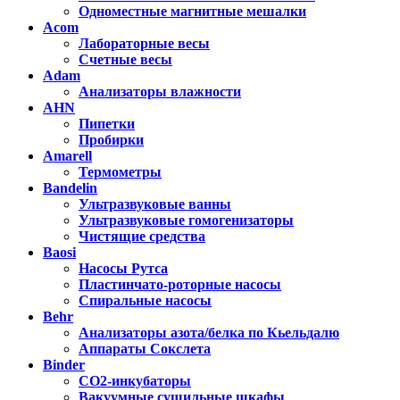
Одноместные магнитные мешалки
Acom
Лабораторные весы
Счетные весы
Adam
Анализаторы влажности
AHN
Пипетки
Пробирки
Amarell
Термометры
Bandelin
Ультразвуковые ванны
Ультразвуковые гомогенизаторы
Чистящие средства
Baosi
Насосы Рутса
Пластинчато-роторные насосы
Спиральные насосы
Behr
Анализаторы азота/белка по Кьельдалю
Аппараты Сокслета
Binder
CO2-инкубаторы
Вакуумные сушильные шкафы