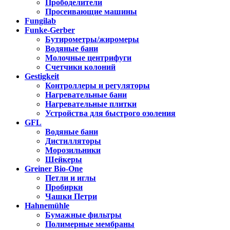
Прободелители
Просеивающие машины
Fungilab
Funke-Gerber
Бутирометры/жиромеры
Водяные бани
Молочные центрифуги
Счетчики колоний
Gestigkeit
Контроллеры и регуляторы
Нагревательные бани
Нагревательные плитки
Устройства для быстрого озоления
GFL
Водяные бани
Дистилляторы
Морозильники
Шейкеры
Greiner Bio-One
Петли и иглы
Пробирки
Чашки Петри
Hahnemühle
Бумажные фильтры
Полимерные мембраны