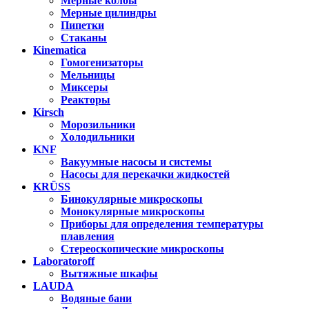
Мерные колбы
Мерные цилиндры
Пипетки
Стаканы
Kinematica
Гомогенизаторы
Мельницы
Миксеры
Реакторы
Kirsch
Морозильники
Холодильники
KNF
Вакуумные насосы и системы
Насосы для перекачки жидкостей
KRÜSS
Бинокулярные микроскопы
Монокулярные микроскопы
Приборы для определения температуры
плавления
Стереоскопические микроскопы
Laboratoroff
Вытяжные шкафы
LAUDA
Водяные бани