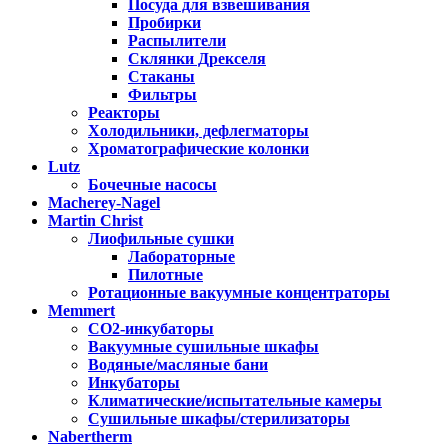
Посуда для взвешивания
Пробирки
Распылители
Склянки Дрекселя
Стаканы
Фильтры
Реакторы
Холодильники, дефлегматоры
Хроматографические колонки
Lutz
Бочечные насосы
Macherey-Nagel
Martin Christ
Лиофильные сушки
Лабораторные
Пилотные
Ротационные вакуумные концентраторы
Memmert
CO2-инкубаторы
Вакуумные сушильные шкафы
Водяные/масляные бани
Инкубаторы
Климатические/испытательные камеры
Сушильные шкафы/стерилизаторы
Nabertherm