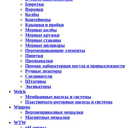
Бюретки
Воронки
Колбы
Контейнеры
Крышки и пробки
Мерные колбы
Мерные кружки
Мерные стаканы
Мерные цилиндры
Перемешивающие элементы
Пипетки
Промывалки
Прочая лабораторная посуда и принадлежности
Ручные дозаторы
Соединители
Штативы
Эксикаторы
Welch
Мембранные насосы и системы
Пластинчато-роторные насосы и системы
Wiggens
Верхнеприводные мешалки
Магнитные мешалки
WTW
pH-метры