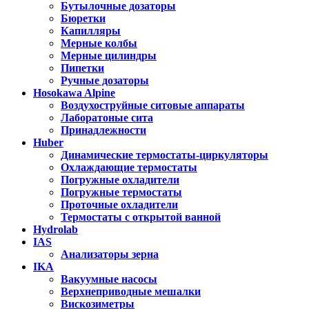
Бутылочные дозаторы
Бюретки
Капилляры
Мерные колбы
Мерные цилиндры
Пипетки
Ручные дозаторы
Hosokawa Alpine
Воздухоструйные ситовые аппараты
Лаборатоные сита
Принадлежности
Huber
Динамические термостаты-циркуляторы
Охлаждающие термостаты
Погружные охладители
Погружные термостаты
Проточные охладители
Термостаты с открытой ванной
Hydrolab
IAS
Анализаторы зерна
IKA
Вакуумные насосы
Верхнеприводные мешалки
Вискозиметры