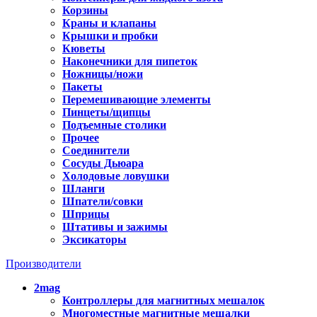
Корзины
Краны и клапаны
Крышки и пробки
Кюветы
Наконечники для пипеток
Ножницы/ножи
Пакеты
Перемешивающие элементы
Пинцеты/щипцы
Подъемные столики
Прочее
Соединители
Сосуды Дьюара
Холодовые ловушки
Шланги
Шпатели/совки
Шприцы
Штативы и зажимы
Эксикаторы
Производители
2mag
Контроллеры для магнитных мешалок
Многоместные магнитные мешалки