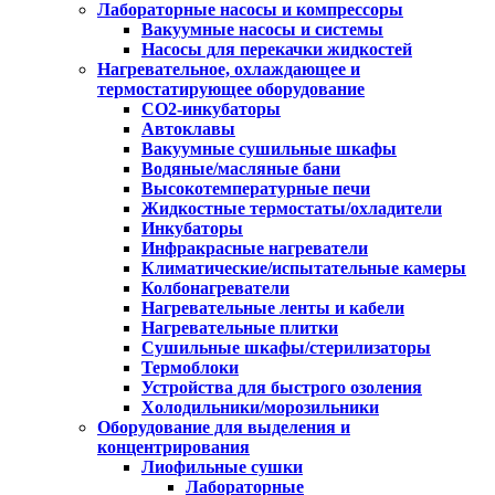
Лабораторные насосы и компрессоры
Вакуумные насосы и системы
Насосы для перекачки жидкостей
Нагревательное, охлаждающее и
термостатирующее оборудование
CO2-инкубаторы
Автоклавы
Вакуумные сушильные шкафы
Водяные/масляные бани
Высокотемпературные печи
Жидкостные термостаты/охладители
Инкубаторы
Инфракрасные нагреватели
Климатические/испытательные камеры
Колбонагреватели
Нагревательные ленты и кабели
Нагревательные плитки
Сушильные шкафы/стерилизаторы
Термоблоки
Устройства для быстрого озоления
Холодильники/морозильники
Оборудование для выделения и
концентрирования
Лиофильные сушки
Лабораторные