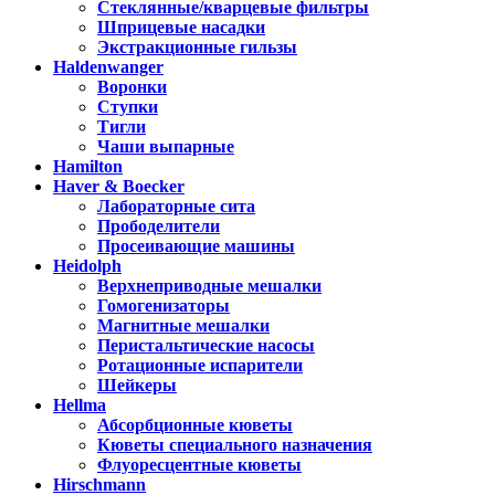
Стеклянные/кварцевые фильтры
Шприцевые насадки
Экстракционные гильзы
Haldenwanger
Воронки
Ступки
Тигли
Чаши выпарные
Hamilton
Haver & Boecker
Лабораторные сита
Прободелители
Просеивающие машины
Heidolph
Верхнеприводные мешалки
Гомогенизаторы
Магнитные мешалки
Перистальтические насосы
Ротационные испарители
Шейкеры
Hellma
Абсорбционные кюветы
Кюветы специального назначения
Флуоресцентные кюветы
Hirschmann