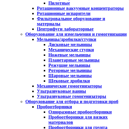
Пилотные
Ротационные вакуумные концентраторы
Ротационные испарители
Фильтровальное оборудование и
материалы
Центрифуги лабораторные
Оборудование для измельчения и гомогенизации
Мельницы/дробилки/ступки
Дисковые мельницы
Механические ступки
Ножевые мельницы
Планетарные мельницы
Режущие мельницы
Роторные мельницы
Шаровые мельницы
Щековые дробилки
Механические гомогенизаторы
Ультразвуковые ванны
Ультразвуковые гомогенизаторы
Оборудование для отбора и подготовки проб
Пробоотборники
Одноразовые пробоотборники
Пробоотборники для вязких
материалов
Пробоотборники для грунта