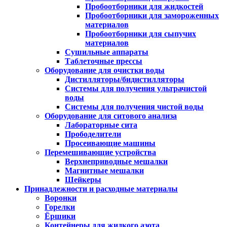
Пробоотборники для жидкостей
Пробоотборники для замороженных
материалов
Пробоотборники для сыпучих
материалов
Сушильные аппараты
Таблеточные прессы
Оборудование для очистки воды
Дистилляторы/бидистилляторы
Системы для получения ультрачистой
воды
Системы для получения чистой воды
Оборудование для ситового анализа
Лабораторные сита
Прободелители
Просеивающие машины
Перемешивающие устройства
Верхнеприводные мешалки
Магнитные мешалки
Шейкеры
Принадлежности и расходные материалы
Воронки
Горелки
Ёршики
Контейнеры для жидкого азота