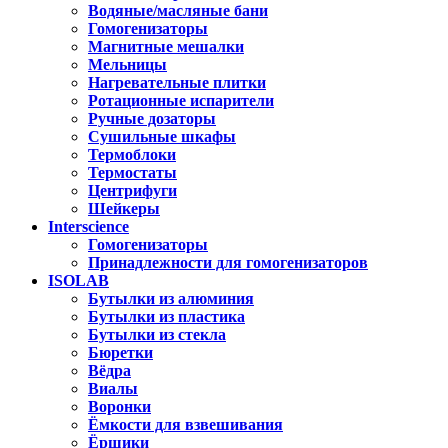
Водяные/масляные бани
Гомогенизаторы
Магнитные мешалки
Мельницы
Нагревательные плитки
Ротационные испарители
Ручные дозаторы
Сушильные шкафы
Термоблоки
Термостаты
Центрифуги
Шейкеры
Interscience
Гомогенизаторы
Принадлежности для гомогенизаторов
ISOLAB
Бутылки из алюминия
Бутылки из пластика
Бутылки из стекла
Бюретки
Вёдра
Виалы
Воронки
Ёмкости для взвешивания
Ёршики