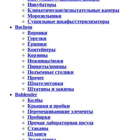
Инкубаторы
Климатические/испытательные камеры
Морозильники
Сушильные шкафы/стерилизаторы
Bochem
Воронки
Горелки
Ёршики
Контейнеры
Корзины
Ножницы/ножи
Пинцеты/щипцы
Подъемные столики
Прочее
Шпатели/совки
Штативы и зажимы
Bohlender
Колбы
Крышки и пробки
Перемешивающие элементы
Пробирки
Прочая лабораторная посуда
Стаканы
Шланги
Эксикаторы